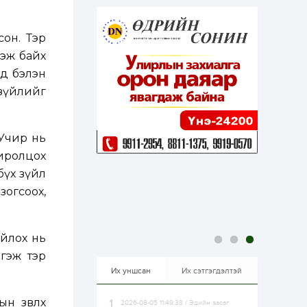
эрхлэхэд таатай...
1 өдөр
1
0
Долдугаар сард
он. Тэр
709.503 зөрчил
бүртгэгджээ
ээж байх
эд бэлэн
1 өдөр
0
0
 зүйлийг
Цалинтай ээжийн 50
мянган төгрөгийн
тэтгэмжийг 500
мянгад хүргэх
 Учир нь
өргөдөлд санал авч
эхэлжээ
хиролцох
1 өдөр
2
0
бүх зүйл
Б.Түмэн-Өлзий: Олон
улсад хуримтлуулсан
зогсоох,
мэдлэг, туршлагаа эх
орныхоо хөгжилд
зориулна
1 өдөр
0
0
ойлох нь
Алтны үнэ дөрвөн
гэж тэр
улирал дараалан
өсөж байна
Их уншсан
Их сэтгэгдэлтэй
н зөвлөх
2026-08-05 11:49:38 / Эдийн засаг
1 өдөр
0
0