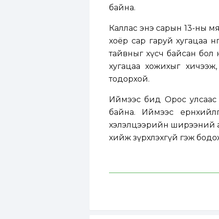
байна.
Каллас энэ сарын 13-ны мяг
хоёр сар гаруй хугацаа өн
тайвныг хүсч байсан бол 
хугацаа хожихыг хичээж
тодорхой.
Иймээс бид Орос улсаас 
байна. Иймээс ерөнхий
хэлэлцээрийн ширээний ар
хийж зүрхлэхгүй гэж бодож