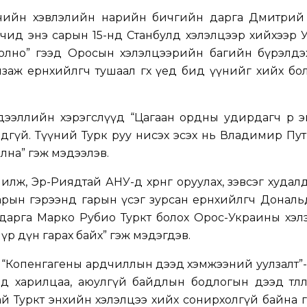
өгчийн хэвлэлийн нарийн бичгийн дарга Дмитрий
өлөгчид энэ сарын 15-нд Станбулд хэлэлцээр хийхээр
х болно” гээд Оросын хэлэлцээрийн багийн бүрэлд
заж ерөнхийлөгч тушаал өгөх үед бид үүнийг хийх бо
эллийн хэрэгслүүд “Цагаан ордны удирдагч өөрөө 
дгүй. Түүний Турк руу нисэх эсэх нь Владимир Пу
лна” гэж мэдээлэв.
лж, Эр-Риядтай АНУ-д хөрөнгө оруулах, зэвсэг худал
рын гэрээнд гарын үсэг зурсан ерөнхийлөгч Донал
дарга Марко Рубио Туркт болох Орос-Украины хэл
 үр дүн гарах байх” гэж мэдэгдэв.
“Копенгагены ардчиллын дээд хэмжээний уулзалт”-
 харилцаа, аюулгүй байдлын бодлогын дээд төлөөл
й Туркт энхийн хэлэлцээ хийх сонирхолгүй байна 