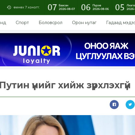
07
06
05
Баасан
Пүрэв
Лхагв
өмнөх 7 хоногт:
2026-08-07
2026-08-06
2026-
энд
Спорт
Боловсрол
Орон нутаг
Гадаад мэдэ
Путин үүнийг хийж зүрхлэхгүй