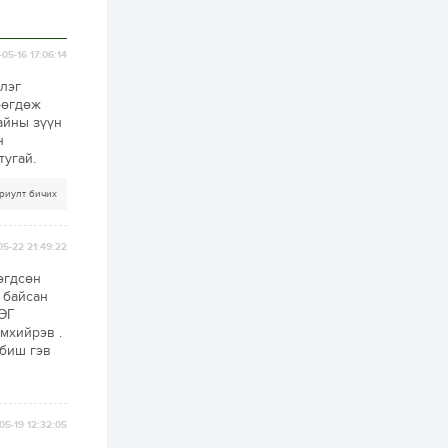
2 өдөр
1
0
Нөөцийн махны
05-16 17:06:14
худалдаа,
борлуулалтыг
лэг
нээлттэй ил тод
бөгдөж
болгоно
райны зүүн
3 өдөр
0
0
н
тугай.
ЗГ: Автобензин,
дизель түлшний
онцгой албан
риулт бичих
татварыг тэглэлээ
3 өдөр
3
0
05-22 21:49:22
З.Мэндсайхан:
өгдсөн
Хүнсний нөөцийг
бэлтгэх агуулах,
 байсан
зоорь бэлтгэх ААН-
РЭГ
үүдэд хөнгөлөлттэй
мхийрэв .
зээл олгоно
3 өдөр
2
0
 биш гэв
Европ дахь
монголчуудын
соёлын наадам
боллоо
05-19 12:32:05