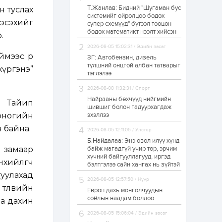
Т.Жанлав: Бидний "Шугаман бус
н туслах
Худалдагч
системийг ойролцоо бодох
Н.Амарзаяа:
 эсэхийг
супер схемүүд" бүтээл тооцон
Дэлгүүрийн 32
хуудастай өрийн
бодох математикт нээлт хийсэн
.
дэвтэр долоо хоногт
л дүүрдэг
2026-08-05 15:02:31 / Эдийн засаг
1 өдөр
0
0
мээс өөр
ЗГ: Автобензин, дизель
Б.Хулан дэлхийн
түлшний онцгой албан татварыг
хүргэнэ”
аварга боллоо
тэглэлээ
2026-08-08 11:32:31 / Спорт
Найрааны бөхчүүд нийгмийн
п Тайип
1 өдөр
0
0
шившиг болон гадуурхагдаж
хоногийн
эхэллээ
Р.Даваадорж: Энэ
намрын экспортын
 байна.
орлого Монголд
2026-08-05 12:11:05 / Улстөр
боломж олгож болох
Б.Найдалаа: Энэ өвөл илүү хүнд
юм
 замаар
байж магадгүй учир төр, эрчим
1 өдөр
0
2
хүчний байгууллагууд, иргэд
нхийлөгч
бэлтгэлээ сайн хангах нь зүйтэй
Автомашины улсын
гуулахад
дугаар сондгой
2026-08-05 12:57:50 / Нүүр
тоогоор төгссөн бол
төлөвийн
өнөөдөр шатахуун
Европ дахь монголчуудын
авна
соёлын наадам боллоо
аа дахин
1 өдөр
0
0
2026-08-05 15:06:04 / Эдийн засаг
Н.Номтойбаяр: