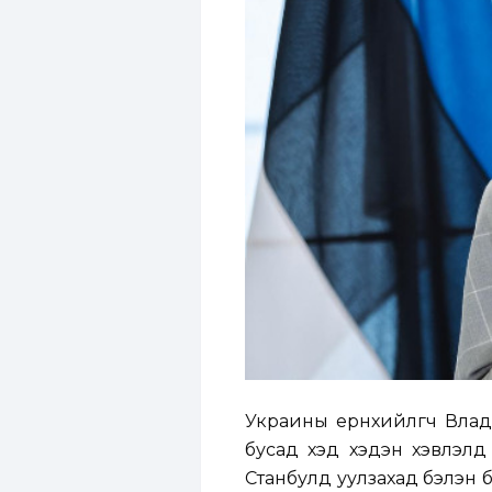
Украины ерөнхийлөгч Вла
бусад хэд хэдэн хэвлэлд
Станбулд уулзахад бэлэн ба