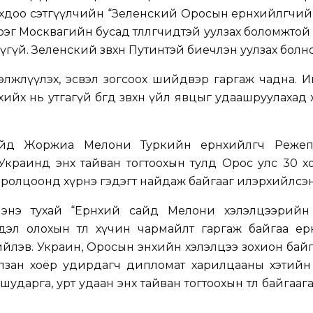
доо сэтгүүлчийн “Зеленский Оросын ерөнхийлөгчий
 Москвагийн бусад төлөөлөгчидтэй уулзах боломжтой
гүй. Зеленский зөвхөн Путинтэй биечлэн уулзах болно
гэлжлүүлэх, эсвэл зогсоох шийдвэр гаргаж чадна. Ий
ийх нь утгагүй бөгөөд зөвхөн үйл явцыг удаашруулахад 
айд Жоржиа Мелони Туркийн ерөнхийлөгч Реже
 Украинд энх тайван тогтоохын тулд Орос улс 30 
хиролцоонд хүрнэ гэдэгт найдаж байгааг илэрхийлсэн
 энэ тухай “Ерөнхий сайд Мелони хэлэлцээрийн
йдэл олохын төлөө хүчин чармайлт гаргаж байгаа ерө
йлэв. Украин, Оросын энхийн хэлэлцээ зохион бай
алзан хоёр удирдагч дипломат харилцааны хэтийн 
ударга, урт удаан энх тайван тогтоохын төлөө байгааг