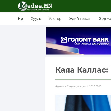
Нүүр
Хууль
Улстөр
Эдийн засаг
Эрүүл м
Каяа Каллас: 
Aдмин / Гадаад мэдээ
2025.05.15