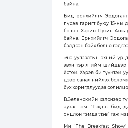
байна.
Бид ерөнхийлөгч Эрдоган
пүрэв гаригт буюу 15-ны ө
болно. Харин Путин Анкар
байна. Ерөнхийлөгч Эрдог
бэлдсэн байх болно гэдгэ
Энэ уулзалтын эхний үр д
зөвхөн тэр л ийм шийдвэр
ёстой. Хэрэв би түүнтэй у
дээр санал нийлэх боломжг
бүх хоригдлуудаа солилцох,
В.Зеленскийн хэлснээр т
чухал юм. "Гэхдээ бид д
онцлон тэмдэглэв” гэж мэ
Мөн "The Breakfast Show"