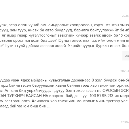
2025-
үлж, асар олон хүний амь амьдралыг хохироосон, хэдэн мянган эмнэ
 сууц, зам гүүр, нисэх ба авто буудлууд, барилга байгууламжийг бөм
й яг ямар газар нутаг/тосгоныг зэвсгийн хүчээр эзэлж авсан бэ? Ук
раараа орост нэгдсэн биз дээ? Юуны төлөө, яах гэж ийм олон мянга
э? Путин гуай дайнаа зогсоогоосой. Украйнчуудыг бурхан ивээх бол
Ха
2025-
уудаа үзэн ядаж майданы хувьсгалын дараанаас 8 жил буудаж бөмб
 ард байна гэсэн барууныхан хаана байнаа гээд хар тамхичин орилж
ел Ангела бид украйнчуудыг дутуу бэлтгэжээ гэсэн нь ОРОСЫН ЭС
ТУРХИРЧ БАЙСАН НЬ илэрсэн байдаг шүү . 103.57.95.213 их мэдэ
 галтгаан алга .Алиалагч хар тамхичин монголыг минь тусгаар улс
аад байгаа юм биш биз .....
2025-