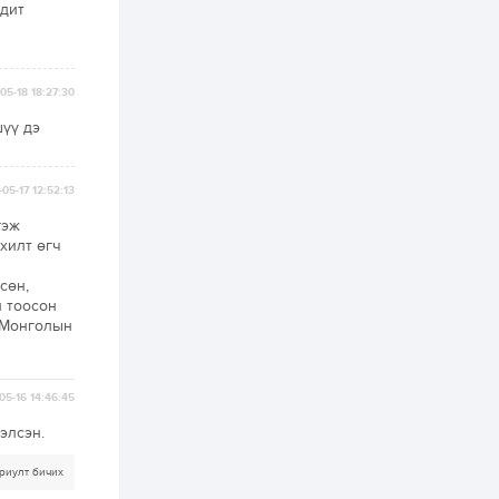
3 өдөр
2
0
одит
Өнгөрсөн сард
1,439.2 кг үнэт
металл худалдан
авчээ
05-18 18:27:30
3 өдөр
0
0
шүү дэ
Б.Найдалаа: Энэ
өвөл илүү хүнд байж
магадгүй учир төр,
05-17 12:52:13
эрчим хүчний
байгууллагууд, иргэд
гэж
бэлтгэлээ...
3 өдөр
6
0
хилт өгч
Өнөөдөр сондгой
сөн,
тоогоор төгссөн
автомашинтай иргэд
л тоосон
бензин авна
, Монголын
3 өдөр
0
3
ЗГ: Шатахууны
05-16 14:46:45
хангамж,
нийлүүлэлтийг
элсэн.
тогтворжуулах
асуудлыг хэлэлцэж
байна
риулт бичих
3 өдөр
0
0