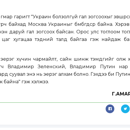
мар гаригт "Украин болзолгүй гал зогсоохыг зөвшөөрсн
гөрч байхад Москва Украиныг бөмбөгдсөөр байна. Хэрэв
нэн даруй гал зогсоох байсан. Орос улс тоглоом тог
, цаг хугацаа тэдний талд байгаа гэж найдаж ба
эерэг хүчин чармайлт, сайн шинж тэмдгийг олж х
лөгч Владимир Зеленский, Владимир Путин нар 
д суувал энэ нь эерэг алхам болно. Гэхдээ би Пути
 байна" гэж хэлжээ.
Г.АМА