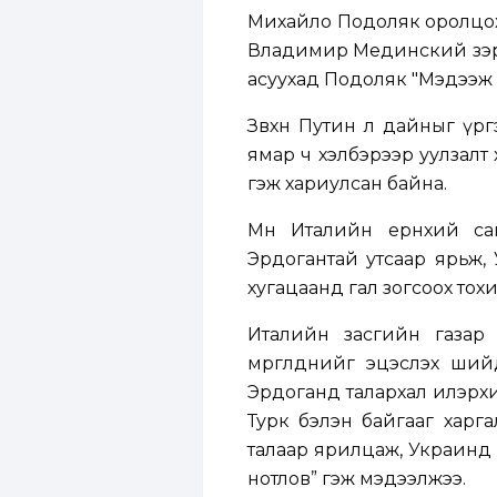
Михайло Подоляк оролцох
Владимир Мединский зэрэг
асуухад Подоляк "Мэдээж ү
Зөвхөн Путин л дайныг үр
ямар ч хэлбэрээр уулзалт х
гэж хариулсан байна.
Мөн Италийн ерөнхий с
Эрдогантай утсаар ярьж,
хугацаанд гал зогсоох то
Италийн засгийн газар
мөргөлдөөнийг эцэслэх ши
Эрдоганд талархал илэрхи
Турк бэлэн байгааг харг
талаар ярилцаж, Украинд ш
нотлов” гэж мэдээлжээ.