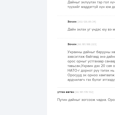
Дайныг эхлүүлэх тэр гол х
түүхийг мэддэггүй хүн юм да
Зочин
[202.126.89.34]
Дайн эхлэх уг үндэс юу вэ 
Зочин
[66.181.188.223]
Украины дайныг барууны хө
зэвсэглэж байгаад энэ дайн
орос орныг устгахаар санаа
тавьсан,Украин дэх 20 сая 
НАТО-г дорнот рүү тэлэх нь
Оросууд эх орноо хамгаалж
ардчилагч гэх бүлэг этгээд
үглээ өвгөн
[66.181.178.132]
Путин дайныг зогсоож чадна. Орос