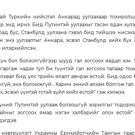
тай Туркийн нийслэл Анкарад уулзахаар тохиролцс
дөр энд ирнэ. Бид Путинтэй уулзахыг тэсэн ядан хүл
ад бус, Станбулд уулзана гэвэл бид тийшээ нисэх
ан энэ уулзалтыг Анкара, эсвэл Станбулд хийх бүх
э илэрхийлсэн.
үн бол болзолгүйгээр шууд гал зогсоох явдал юм.
 гаргаж чадах тул би түүнтэй гал зогсоох талаар то
улзвал бид улс төрийн ялалт авчрах ёстой. Бид одоо 
үй, энэ боломжгүй... Харин эхний алхам болгож гал 
 эсвэл үүнтэй төстэй зүйл хийх ёстой" гэж хэлжээ.
үүний Путинтэй уулзаж болзошгүй зорилгыг тодорх
айныг зогсоох ямар нэгэн хэлбэрийг олох ёстой" 
дэгдэв.
 нэвтрүүлэгт Украины Ерөнхийлөгчийн Тамгын газры