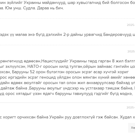
үчин зүйлийг Украины майданчууд, шар хувьсгалчид бий болгосон б
а. Юм унш. Судла. Дараа нь бич.
2025-
мэдэх үү малаа энэ бүгд дэлхийн 2-р дайны урвагчид Бандеровчууд 
2025-
рөнгөтнүүд өдөөсөн,Нацистүүдийг Украины төрд гарган 8 жил бэлт
ыг эхлүүлсэн, НАТО-г оросын хилд тулган,ойрын зайнаас гэнтийн цо
рхсан, Барууны 52 орон бүлэглэн оросын эсрэг асар хүчтэй хориг
орос иргэдийн эсрэг геноцид үйлдэн олон мянган хүний амийг хөнөө
 дайн өдөөх аюултайг оросын тал олон жил анхааруулсаар байхад ү
 дайтаж байна ,Барууны аюулыг үндсээр нь устгахаар тэмцэж байна
үүд орос хятадыг үзэн ядагч барууны тавиулууд гэдгийг бүгд мэднэ,
2025-
 хоригт орчихсан байна Украйн руу довтлохгүй гэж байсан. Худал х
Ха