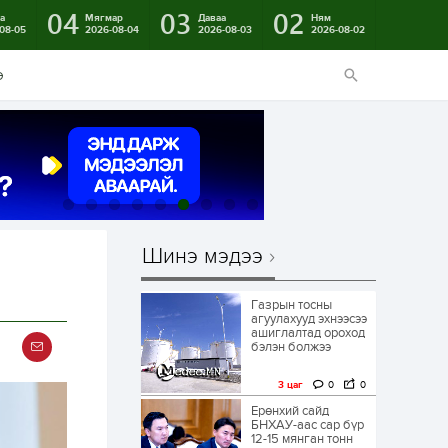
04
03
02
а
Мягмар
Даваа
Ням
08-05
2026-08-04
2026-08-03
2026-08-02
э
Шинэ мэдээ
Газрын тосны
агуулахууд эхнээсээ
ашиглалтад ороход
бэлэн болжээ
3 цаг
0
0
Ерөнхий сайд
БНХАУ-аас сар бүр
12-15 мянган тонн