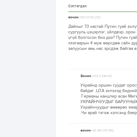
Сэтгэгдэл
зочин
[103.57.95.213]
Дайныг 73 настай Путин гуай эхлү
сургууль цэцэрлэг, үйлдвэр, орон
үгүй болгосон биз дээ? Путин гуа
хязгаарын 4 муж өөрсдөө сайн ду
залуусын амь нас эрсдэж байгаа в
Зочин
[139.5.218.64]
Украйнд оршин суудаг орос
байдаг .ЦТА эхлэхэд бидний
.Германы канцлер асан Миг
УКРАЙНЧУУДЫГ БАРУУНЫХАН 
Украйнчуудыг өмөөрөх ямарч
.Чи арай тэгэж хэлсэнд баярл
зочин
[66.181.179.195]