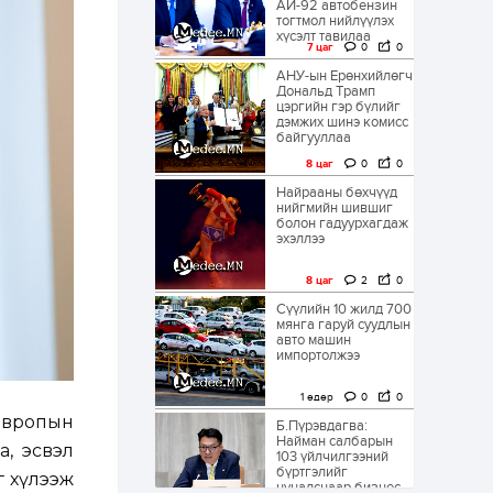
АИ-92 автобензин
тогтмол нийлүүлэх
хүсэлт тавилаа
7 цаг
0
0
АНУ-ын Ерөнхийлөгч
Дональд Трамп
цэргийн гэр бүлийг
дэмжих шинэ комисс
байгууллаа
8 цаг
0
0
Найрааны бөхчүүд
нийгмийн шившиг
болон гадуурхагдаж
эхэллээ
8 цаг
2
0
Сүүлийн 10 жилд 700
мянга гаруй суудлын
авто машин
импортолжээ
1 өдөр
0
0
Европын
Б.Пүрэвдагва:
Найман салбарын
а, эсвэл
103 үйлчилгээний
бүртгэлийг
г хүлээж
цуцалснаар бизнес