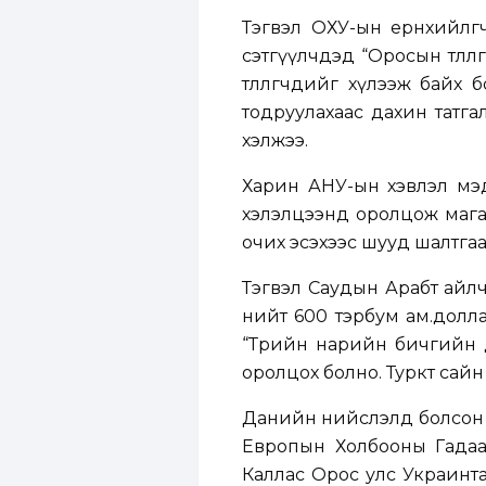
Тэгвэл ОХУ-ын ерөнхийл
сэтгүүлчдэд “Оросын төлө
төлөөлөгчдийг хүлээж бай
тодруулахаас дахин татгал
хэлжээ.
Харин АНУ-ын хэвлэл мэдэ
хэлэлцээнд оролцож мага
очих эсэхээс шууд шалтгаа
Тэгвэл Саудын Арабт айлчи
нийт 600 тэрбум ам.долла
“Төрийн нарийн бичгийн 
оролцох болно. Туркт сайн
Данийн нийслэлд болсон 
Европын Холбооны Гадаад
Каллас Орос улс Украинта