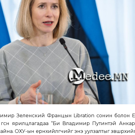
димир Зеленский Францын Libration сонин болон 
 өгсөн ярилцлагадаа “Би Владимир Путинтэй Анкар
йна. ОХУ-ын ерөнхийлөгчийг энэ уулзалтыг зөвшөөрөхий