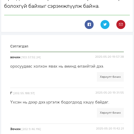
болохгүй байхыг сэрэмжлүүлж байна.
Сэтгэгдэл
зочин
2025-05-20 19:57:38
[103.57.92.24]
оросуудаас холхон явах нь аминд өлзийтэй дээ.
Хариулт бичих
Г
2025-05-20 19:31:55
[202.55.188.97]
Үхсэн нь дээр дээ.үргэлж бодогдоод хэцүү байдаг.
Хариулт бичих
Зочин
2025-05-20 11:42:21
[202.9.46.116]