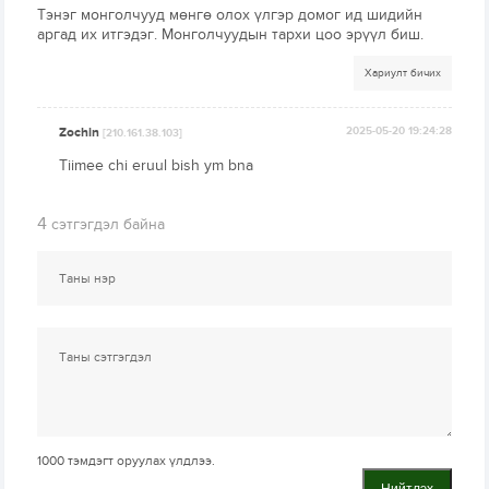
Тэнэг монголчууд мөнгө олох үлгэр домог ид шидийн
аргад их итгэдэг. Монголчуудын тархи цоо эрүүл биш.
Хариулт бичих
Zochin
2025-05-20 19:24:28
[210.161.38.103]
Tiimee chi eruul bish ym bna
4
сэтгэгдэл байна
1000
тэмдэгт оруулах үлдлээ.