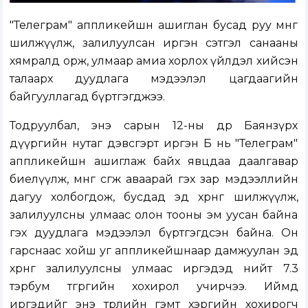
"Телеграм" аппликейшн ашиглан бусад руу мөнгө
шилжүүлж, залилуулсан иргэн сэтгэл санааны
хямралд орж, улмаар амиа хорлох үйлдэл хийсэн
талаарх дуудлага мэдээлэл цагдаагийн
байгууллагад бүртгэгджээ.
Тодруулбал, энэ сарын 12-ны өдөр Баянзүрх
дүүргийн нутаг дэвсгэрт иргэн Б нь "Телеграм"
аппликейшн ашиглаж байх явцдаа даалгавар
биелүүлж, мөнгөө өсгөж аваарай гэх зар мэдээллийн
дагуу холбогдож, бусдад эд хөрөнгөө шилжүүлж,
залилуулсны улмаас олон тооны эм уусан байна
гэх дуудлага мэдээлэл бүртгэгдсэн байна. Он
гарснаас хойш уг аппликейшнаар дамжуулан эд
хөрөнгөө залилуулсны улмаас иргэдэд нийт 7.3
тэрбум төгрөгийн хохирол учирчээ. Иймд
иргэдийг энэ төрлийн гэмт хэргийн хохирогч