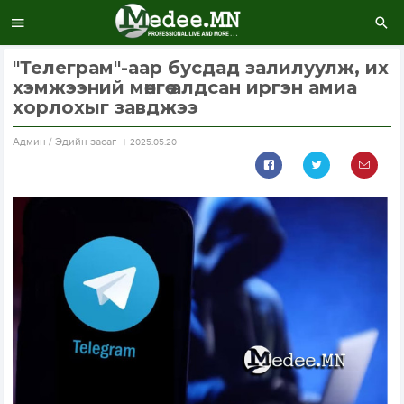
"Телеграм"-аар бусдад залилуулж, их
хэмжээний мөнгөө алдсан иргэн амиа
хорлохыг завджээ
Aдмин / Эдийн засаг
2025.05.20