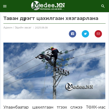
Таван дүүрэгт цахилгаан хязгаарлана
Aдмин / Эдийн засаг
2025.06.09
Улаанбаатар цахилгаан түгээх сүлжээ ТӨХК-иас