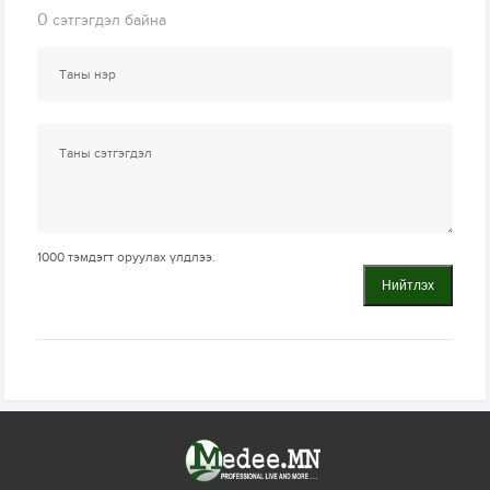
0
сэтгэгдэл байна
1000
тэмдэгт оруулах үлдлээ.
Нийтлэх