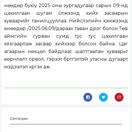
нөөдөр буюу 2025 оны зургадугаар сарын 09-нд
цахилгаан шугам сүлжээнд хийх засварын
хуваарийг танилцууллаа. Нийслэлийн хэмжээнд
өнөөдөр /2025.06.09/дараах таван дүүрэг болон Төв
аймгийн гурван сумд тус тус цахилгаан
хязгаарлаж засвар хийхээр болсон байна. Цаг
агаарын нөхцөл байдлаас шалтгаалан хуваарьт
өөрчлөлт орвол, гэрээт бүртгэлтэй утасны дугаарт
мэдээлэл хүргэх аж.
Сэтгэгдэл