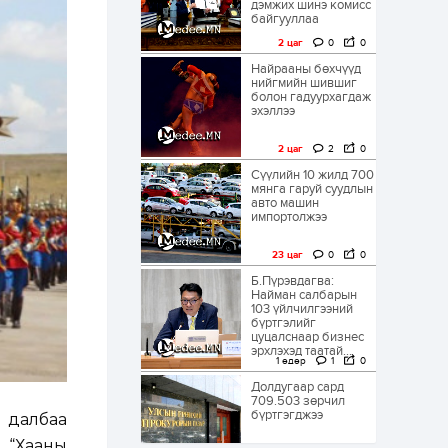
дэмжих шинэ комисс
байгууллаа
2 цаг
0
0
Найрааны бөхчүүд
нийгмийн шившиг
болон гадуурхагдаж
эхэллээ
2 цаг
2
0
Сүүлийн 10 жилд 700
мянга гаруй суудлын
авто машин
импортолжээ
23 цаг
0
0
Б.Пүрэвдагва:
Найман салбарын
103 үйлчилгээний
бүртгэлийг
цуцалснаар бизнес
эрхлэхэд таатай...
1 өдөр
1
0
Долдугаар сард
709.503 зөрчил
бүртгэгджээ
 далбаа
, “Хааны