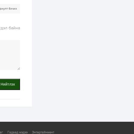
болгоно
2 өдөр
0
0
риулт бичих
ЗГ: Автобензин,
дизель түлшний
онцгой албан
гдэл байна
татварыг тэглэлээ
2 өдөр
3
0
З.Мэндсайхан:
Хүнсний нөөцийг
бэлтгэх агуулах,
зоорь бэлтгэх ААН-
үүдэд хөнгөлөлттэй
зээл олгоно
2 өдөр
2
0
Европ дахь
монголчуудын
Нийтлэх
соёлын наадам
боллоо
3 өдөр
2
0
Өнгөрсөн сард
1,439.2 кг үнэт
металл худалдан
авчээ
аг
Гадаад мэдээ
Энтертайнмент