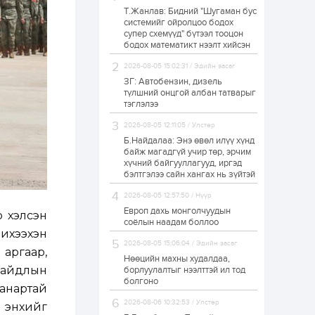
Т.Жанлав: Бидний "Шугаман бус
Б.Хулан дэлхийн
системийг ойролцоо бодох
аварга боллоо
супер схемүүд" бүтээл тооцон
бодох математикт нээлт хийсэн
2026-08-05 15:02:31 / Эдийн засаг
1 өдөр
0
0
ЗГ: Автобензин, дизель
Р.Даваадорж: Энэ
түлшний онцгой албан татварыг
намрын экспортын
тэглэлээ
орлого Монголд
боломж олгож болох
2026-08-05 12:11:05 / Улстөр
юм
Б.Найдалаа: Энэ өвөл илүү хүнд
1 өдөр
0
2
байж магадгүй учир төр, эрчим
хүчний байгууллагууд, иргэд
Автомашины улсын
дугаар сондгой
бэлтгэлээ сайн хангах нь зүйтэй
тоогоор төгссөн бол
өнөөдөр шатахуун
2026-08-05 12:57:50 / Нүүр
авна
Европ дахь монголчуудын
 хэлсэн
1 өдөр
0
0
соёлын наадам боллоо
 ихээхэн
Н.Номтойбаяр:
2026-08-05 15:06:04 / Эдийн засаг
Аймгуудад
 аргаар,
тулгамдаж буй
Нөөцийн махны худалдаа,
асуудлуудыг долоо
байдлын
борлуулалтыг нээлттэй ил тод
хоног бүр Засгийн
болгоно
газрын...
чанартай
1 өдөр
0
0
2026-08-06 10:32:53 / Улстөр
 энхийг
УИХ-ын дарга