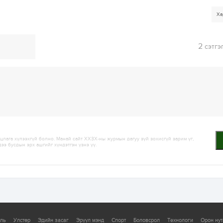
Ха
2
сэтгэ
лага хүлээхгүй болно. Манай сайт ХХЗХ-ны журмын дагуу зүй зохисгүй зарим үг,
дээ бусдын эрх ашгийг хүндэтгэн үзнэ үү.
уль
Улстөр
Эдийн засаг
Эрүүл мэнд
Спорт
Боловсрол
Технологи
Орон нут