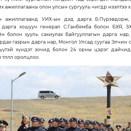
 ажиллагааны олон улсын сургууль өчигдөр нээлтээ 
н ажиллагаанд УИХ-ын дэд дарга Б.Пүрэвдорж, 
дарга хошууч генерал С.Ганбямба болон БХЯ, 
йн болон хууль сахиулах байгууллагын дарга нар,
дах газрын дарга нар, Монгол Улсад суугаа Элчин 
үүтэй хүндэт зочид болон 24 орны цэрэг дайчид,
лөөлөл оролцлоо.