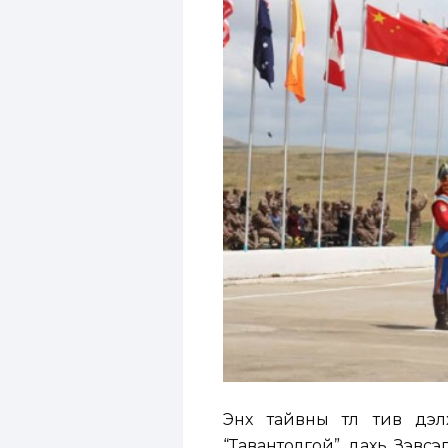
Энх тайвны төлөө тив д
“Тавантолгой” дахь Зэвсэ