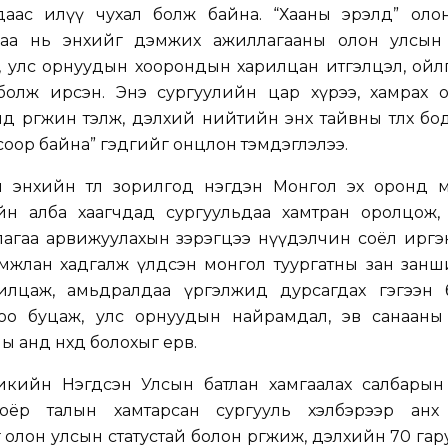
даас илүү чухал болж байна. “Хааны эрэлд” оло
гаа нь энхийг дэмжих ажиллагааны олон улсын
, улс орнуудын хоорондын харилцан итгэлцэл, ойл
болж ирсэн. Энэ сургуулийн цар хүрээ, хамрах о
илд өргөжин тэлж, дэлхий нийтийн энх тайвны төлөөх бо
оор байна” гэдгийг онцлон тэмдэглэлээ.
 энхийн төлөө зорилгод нэгдэн Монгол эх оронд 
йн алба хаагчдад сургуульдаа хамтран оролцож, 
шлагаа арвижуулахын зэрэгцээ нүүдэлчин соёл ирг
 уламжлан хадгалж үлдсэн монгол туургатны зан занш
нилцаж, амьдралдаа үргэлжид дурсагдах гэгээн 
доо буцаж, улс орнуудын найрамдал, эв санааны 
ы анд нөхөд болохыг ерөөв.
кийн Нэгдсэн Улсын батлан хамгаалах салбарын
оёр талын хамтарсан сургууль хэлбэрээр анх
өө олон улсын статустай болон өргөжиж, дэлхийн 70 га