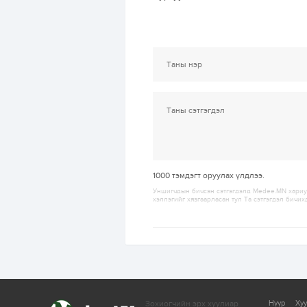
1000
тэмдэгт оруулах үлдлээ.
Уншигчдын бичсэн сэтгэгдэлд Medee.MN хариуц
хэллэгийг хязгаарласан тул Та сэтгэгдэл бичих
Зохиогчийн эрх хуулиар
Нүүр
Ху