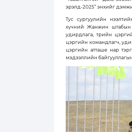
эрэлд-2025” энхийг дэмжих
Тус сургуулийн нээлтий
хүчний Жанжин штабын 
удирдлага, төрийн цэрги
цэргийн командлагч, удир
цэргийн атташе нар тэрг
мэдээллийн байгууллагын тө