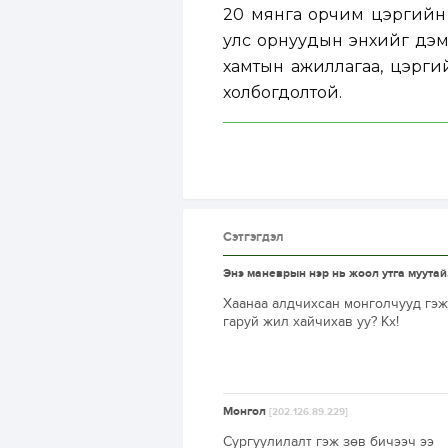
20 мянга орчим цэргийн 
улс орнуудын энхийг дэмж
хамтын ажиллагаа, цэрги
холбогдолтой.
Сэтгэгдэл
Энэ маневрын нэр нь жоол утга муутай
Хаанаа алдчихсан монголчууд гэж
гаруй жил хайчихав уу? Кх!
Монгол
[202.126.89.229]
Сургуулилалт гэж зөв бичээч ээ