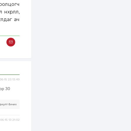
худалдан авах
оролцогч
журмыг баталлаа
өхөрлөл,
2 өдөр
0
0
улдаг ач
Нэгдүгээр
хорооллын арын
замыг наймдугаар
сарын 6-ны 23:00
цагаас түр хааж,
борооны ус...
2 өдөр
0
0
Б.Баярбаатар:
Төсвийн шинэчлэл
хийхгүй, урсгал
зардлаа
үргэлжлүүлэн тэлээд
байвал...
2 өдөр
2
0
06-15 23:13:49
Татварын өртэй
ор 30
шатахуун импортлогч
ААН-үүдийн дансыг
битүүмжлэхгүй
риулт бичих
2 өдөр
1
0
Нөөцийн махны
худалдаа,
06-15 13:21:02
борлуулалтыг
нээлттэй ил тод