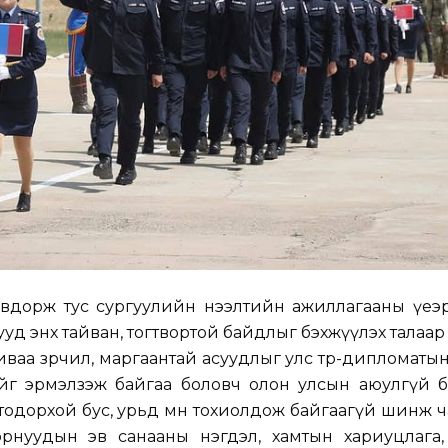
вдорж тус сургуулийн нээлтийн ажиллагааны үеэр
уд энх тайван, тогтвортой байдлыг бэхжүүлэх талаар
ваа зөрчил, маргаантай асуудлыг улс төр-дипломатын
йг эрмэлзэж байгаа боловч олон улсын аюулгүй 
, тодорхой бус, урьд өмнө тохиолдож байгаагүй шинж 
рнуудын эв санааны нэгдэл, хамтын хариуцлага,