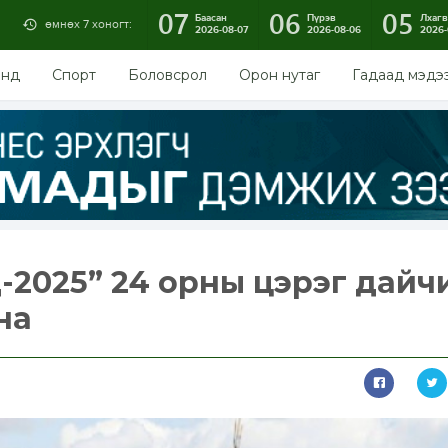
07
06
05
Баасан
Пүрэв
Лхагв
өмнөх 7 хоногт:
2026-08-07
2026-08-06
2026-
энд
Спорт
Боловсрол
Орон нутаг
Гадаад мэдэ
-2025” 24 орны цэрэг дайч
на