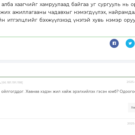
алба хаагчийг хамруулаад байгаа уг сургууль нь 
их ажиллагааны чадавхыг нэмэгдүүлэх, найрамдал н
йн итгэлцлийг бэхжүүлэхэд үнэтэй хувь нэмэр ору
.
2025-
[66.181.191.198]
 ойлгогддог. Хаанаа хэдэн жил хайж эрэлхийлэх гэсэн юмб? Одоого
Ха
2025-