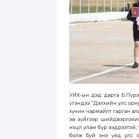
УИХ-ын дэд дарга Б.Пүрэ
үгэндээ “Дэлхийн улс орну
хүчин чармайлт гарган али
эв зүйгээр шийдвэрлэхи
нөхцөл улам бүр ээдрээтэй
болж буй энэ үед улс о