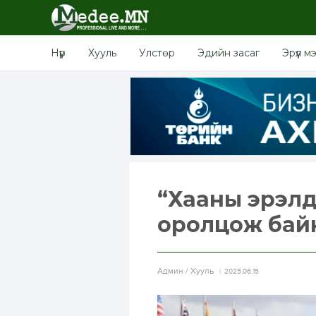
Нүүр
Хууль
Улстөр
Эдийн засаг
Эрүүл м
“Хааны эрэлд
оролцож бай
Aдмин / Хууль
2025.06.15