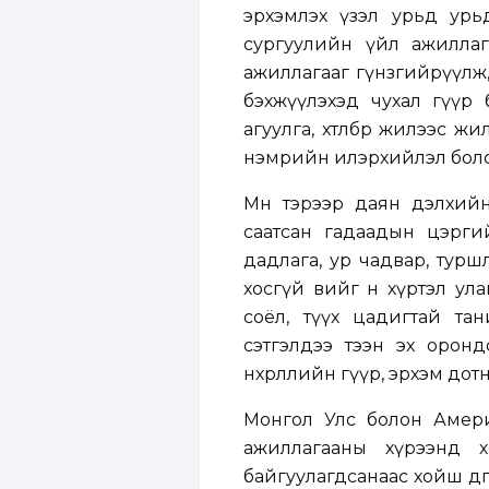
эрхэмлэх үзэл урьд урь
сургуулийн үйл ажилла
ажиллагааг гүнзгийрүүлж
бэхжүүлэхэд чухал гүүр 
агуулга, хөтөлбөр жилээс ж
нэмрийн илэрхийлэл болс
Мөн тэрээр даян дэлхийн
саатсан гадаадын цэрги
дадлага, ур чадвар, тур
хосгүй өвийг өнөө хүртэл
соёл, түүх цадигтай та
сэтгэлдээ тээн эх орон
нөхөрлөлийн гүүр, эрхэм дотн
Монгол Улс болон Амери
ажиллагааны хүрээнд х
байгуулагдсанаас хойш өдг