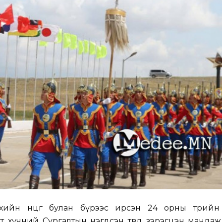
элхийн өнцөг булан бүрээс ирсэн 24 орны төрийн
гт хүчний Сургалтын нэгдсэн төвд зэрэгцэн мандаж