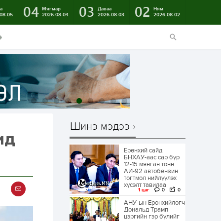
04
03
02
а
Мягмар
Даваа
Ням
08-05
2026-08-04
2026-08-03
2026-08-02
э
Шинэ мэдээ
ид
Ерөнхий сайд
БНХАУ-аас сар бүр
12-15 мянган тонн
АИ-92 автобензин
тогтмол нийлүүлэх
хүсэлт тавилаа
1 цаг
0
0
АНУ-ын Ерөнхийлөгч
Дональд Трамп
цэргийн гэр бүлийг