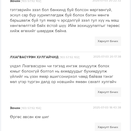
Зочин
2025-07-03 20:22:32
[103.57.92.102]
тэтгэврийн зээл бол банкинд буй болсон маргаангүй,
эсхүл сар бүр хуримтлагдаж буй болох бэлэн мөнгө
барьцаалж буй тул ямар ч эрсдэлгүй зээл тул хүү нь маш
хөнгөлөлттэй байх ёстой шүү. Ийм зохицуулалтыг төрөөс
хийж өгөхийг шаардаж байна.
Хариулт бичих
ЛХАГВАСҮРЭН ХУЛГАЙЧИД
2025-07-03 20:17:38
[103.57.92.102]
үхдэл Лхагвасүрэн чи тэгээд ингэж зхицуулж болох
юмыг болохгүй болтол нь ахмадуудыг бухимдуулж
үйлийг нь үзэх ямар ашигсонирхол чамд байваа тэнэг
мал үтэр түргэн далд ор новшийн ямаан сахалт хулгайч
Хариулт бичих
Зочин
2025-07-03 18:43:38
[103.57.92.156]
Өргөс авсан юм шиг
Хариулт бичих