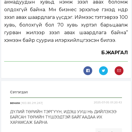
ахмадуудын хувьд нэмж зээл авах боломж
олдохгүй байна. Мөн бизнес эрхэлье гэхэд өндөр
зээл авах шаардлага үүсдэг. Иймээс тэтгэврээ 100
хувь, болохгүй бол 70 хувь хүртэл барьцаалж
гурван жилээр зээл авах шаардлага байна”
хэмээн байр сууриа илэрхийлцгээсэн билээ.
Б.ЖАРГАЛ
Сэтгэгдэл
зочин
2025-07-05 01:20:43
[103.80.211.247]
ДҮЛИЙ ТӨРИЙН ТЭРГҮҮН, ИДЭШ УУШ НЬ ДИЙЛЭХЭЭ
БАЙСАН ТӨРИЙН ТҮШЭЭДТЭЙ БАЙГААДАА ИХ
ХАРАМСАЖ БАЙНА