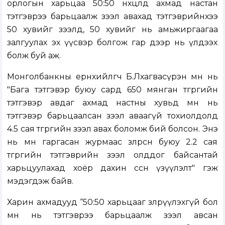
орлогын харьцаа 50:50 нөхцөлд ахмад настан
тэтгэврээ барьцаалж зээл авахад тэтгэврийнхээ
50 хувийг зээлд, 50 хувийг нь амьжиргаагаа
залгуулах эх үүсвэр болгож гар дээр нь үлдээх
болж буй аж.
Монголбанкны ерөнхийлөгч Б.Лхагвасүрэн өмнө нь
"Бага тэтгэвэр буюу сард 650 мянган төгрөгийн
тэтгэвэр авдаг ахмад настны хувьд өмнө нь
тэтгэвэр барьцаалсан зээл аваагүй тохиолдолд
4.5 сая төгрөгийн зээл авах боломж бий болсон. Энэ
нь өмнө гаргасан журмаас зөөлөрсөн буюу 2.2 сая
төгрөгийн тэтгэврийн зээл олддог байсантай
харьцуулахад хоёр дахин өссөн үзүүлэлт" гэж
мэдэгдэж байв.
Харин ахмадууд “50:50 харьцааг зөөлрүүлэхгүй бол
өмнө нь тэтгэврээ барьцаалж зээл авсан