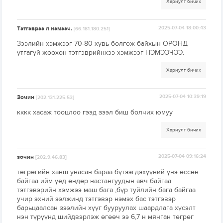
Хариулт бичих
Тэтгэврээ л нэмээч.
2025-07-04 18:00:43
[66.181.180.251]
Зээлийн хэмжээг 70-80 хувь болгож байхын ОРОНД
утгагүй жоохон тэтгэврийнхээ хэмжээг НЭМЭЭЧЭЭ.
Хариулт бичих
Зочин
2025-07-04 10:39:19
[202.131.225.53]
кккк хасаж тооцлоо гээд зээл биш болчих юмуу
Хариулт бичих
зочин
2025-07-04 09:16:24
[202.9.46.83]
төгрөгийн ханш унасан бараа бүтээгдэхүүний үнэ өссөн
байгаа ийм үед өндөр настангуудын авч байгаа
тэтгэвэрийн хэмжээ маш бага ,бүр туйлийн бага байгаа
учир эхний ээлжинд тэтгэвэр нэмэх бас тэтгэвэр
барьцаалсан зээлийн хүүг бууруулах шаардлага хүсэлт
нэн түрүүнд шийдвэрлэж өгөөч ээ 6,7 н мянган төгрөг