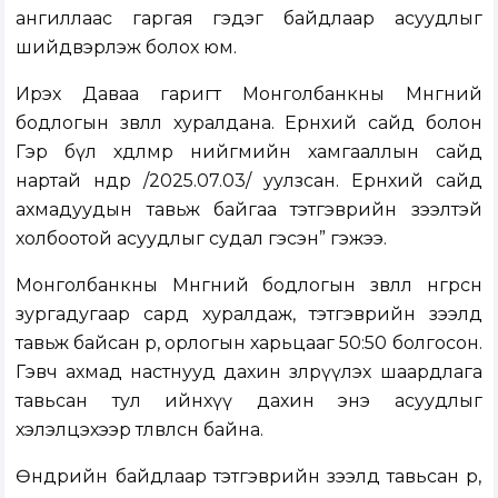
ангиллаас гаргая гэдэг байдлаар асуудлыг
шийдвэрлэж болох юм.
Ирэх Даваа гаригт Монголбанкны Мөнгөний
бодлогын зөвлөл хуралдана. Ерөнхий сайд болон
Гэр бүл хөдөлмөр нийгмийн хамгааллын сайд
нартай өнөөдөр /2025.07.03/ уулзсан. Ерөнхий сайд
ахмадуудын тавьж байгаа тэтгэврийн зээлтэй
холбоотой асуудлыг судал гэсэн” гэжээ.
Монголбанкны Мөнгөний бодлогын зөвлөл өнгөрсөн
зургадугаар сард хуралдаж, тэтгэврийн зээлд
тавьж байсан өр, орлогын харьцааг 50:50 болгосон.
Гэвч ахмад настнууд дахин зөөлрүүлэх шаардлага
тавьсан тул ийнхүү дахин энэ асуудлыг
хэлэлцэхээр төлөвлөсөн байна.
Өнөөдрийн байдлаар тэтгэврийн зээлд тавьсан өр,