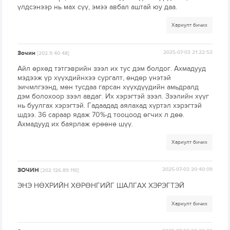
үлдсэнээр нь мах сүү, эмээ авбал аштай юу даа.
Хариулт бичих
Зочин
2025-07-03 21:22:53
[202.9.40.48]
Айл өрхөд тэтгэврийн зээл их тус дэм болдог. Ахмадууд
мэдээж үр хүүхдийнхээ сургалт, өндөр үнэтэй
эичмлгээнд, мөн тусдаа гарсан хүүхдүүдийн амьдралд
дэм болохоор зээл авдаг. Их хэрэгтэй зээл. Зээлийн хүүг
нь буулгах хэрэгтэй. Гадаадад аялахад хүртэл хэрэгтэй
шдээ. 36 сараар ядаж 70%-д тооцоод өгчих л дөө.
Ахмадууд их баярлаж ерөөнө шүү.
Хариулт бичих
ЗОЧИН
2025-07-03 20:40:09
[202.126.89.110]
ЭНЭ НӨХРИЙН ХӨРӨНГИЙГ ШАЛГАХ ХЭРЭГТЭЙ
Хариулт бичих