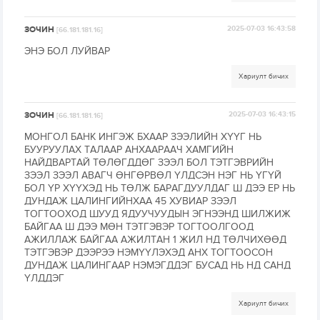
ЗОЧИН
2025-07-03 16:43:58
[66.181.181.16]
ЭНЭ БОЛ ЛУЙВАР
Хариулт бичих
ЗОЧИН
2025-07-03 16:43:15
[66.181.181.16]
МОНГОЛ БАНК ИНГЭЖ БХААР ЗЭЭЛИЙН ХҮҮГ НЬ
БУУРУУЛАХ ТАЛААР АНХААРААЧ ХАМГИЙН
НАЙДВАРТАЙ ТӨЛӨГДДӨГ ЗЭЭЛ БОЛ ТЭТГЭВРИЙН
ЗЭЭЛ ЗЭЭЛ АВАГЧ ӨНГӨРВӨЛ ҮЛДСЭН НЭГ НЬ ҮГҮЙ
БОЛ ҮР ХҮҮХЭД НЬ ТӨЛЖ БАРАГДУУЛДАГ Ш ДЭЭ ЕР НЬ
ДУНДАЖ ЦАЛИНГИЙНХАА 45 ХУВИАР ЗЭЭЛ
ТОГТООХОД ШУУД ЯДУУЧУУДЫН ЭГНЭЭНД ШИЛЖИЖ
БАЙГАА Ш ДЭЭ МӨН ТЭТГЭВЭР ТОГТООЛГООД
АЖИЛЛАЖ БАЙГАА АЖИЛТАН 1 ЖИЛ НД ТӨЛЧИХӨӨД
ТЭТГЭВЭР ДЭЭРЭЭ НЭМҮҮЛЭХЭД АНХ ТОГТООСОН
ДУНДАЖ ЦАЛИНГААР НЭМЭГДДЭГ БУСАД НЬ НД САНД
ҮЛДДЭГ
Хариулт бичих