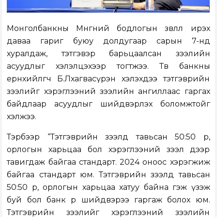
Монголбанкны Мөнгөний бодлогын зөвлөл ирэх
даваа гариг буюу долдугаар сарын 7-нд
хуралдаж, тэтгэвэр барьцаалсан зээлийн
асуудлыг хэлэлцэхээр тогтжээ. Төв банкны
ерөнхийлөгч Б.Лхагвасүрэн хэлэхдээ тэтгэврийн
зээлийг хэрэглээний зээлийн ангиллаас гаргах
байдлаар асуудлыг шийдвэрлэх боломжтойг
хэлжээ.
Тэрбээр “Тэтгэврийн зээлд тавьсан 50:50 өр,
орлогын харьцаа бол хэрэглээний зээл дээр
тавигдаж байгаа стандарт. 2024 оноос хэрэгжиж
байгаа стандарт юм. Тэтгэврийн зээлд тавьсан
50:50 өр, орлогын харьцаа хатуу байна гэж үзэж
буй бол банк өөрөө шийдвэрээ гаргаж болох юм.
Тэтгэврийн зээлийг хэрэглээний зээлийн