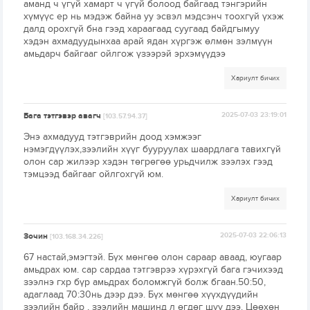
аманд ч үгүй хамарт ч үгүй болоод байгаад тэнгэрийн
хүмүүс ер нь мэдэж байна уу эсвэл мэдсэнч тоохгүй үхэж
далд орохгүй бна гээд хараагаад суугаад байдгымуу
хэдэн ахмадуудынхаа арай ядан хүргэж өлмөн зэлмүүн
амьдарч байгааг ойлгож үзээрэй эрхэмүүдээ
Хариулт бичих
Бага тэтгэвэр авагч
2025-07-03 23:19:01
[103.57.94.37]
Энэ ахмадууд тэтгэврийн доод хэмжээг
нэмэгдүүлэх,зээлийн хүүг бууруулах шаардлага тавихгүй
олон сар жилээр хэдэн төгрөгөө урьдчилж зээлэх гээд
тэмцээд байгааг ойлгохгүй юм.
Хариулт бичих
Зочин
2025-07-03 22:06:13
[103.168.34.226]
67 настай,эмэгтэй. Бүх мөнгөө олон сараар аваад, юугаар
амьдрах юм. сар сардаа тэтгэврээ хүрэхгүй бага гэчихээд
зээлнэ гхр бүр амьдрах боломжгүй болж бгаан.50:50,
адаглаад 70:30нь дээр дээ. Бүх мөнгөө хүүхдүүдийн
зээлийн байр , зээлийн машинд л өгдөг шүү дээ. Цөөхөн