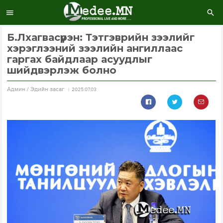
Б.Лхагвасүрэн: Тэтгэврийн зээлийг
хэрэглээний зээлийн ангиллаас
гаргах байдлаар асуудлыг
шийдвэрлэж болно
Aдмин / Эдийн засаг
2025.07.03