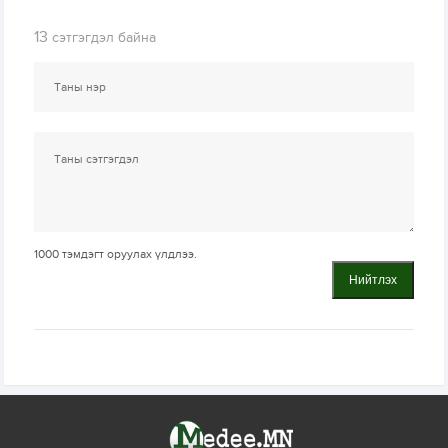
13
сэтгэгдэл байна
1000
тэмдэгт оруулах үлдлээ.
Нийтлэх