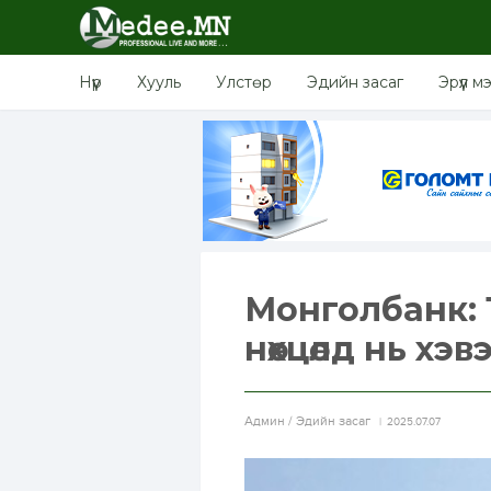
Нүүр
Хууль
Улстөр
Эдийн засаг
Эрүүл м
Монголбанк: 
нөхцөлд нь хэ
Aдмин / Эдийн засаг
2025.07.07