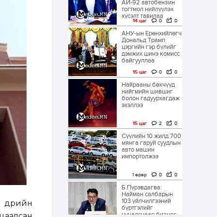
АИ-92 автобензин
тогтмол нийлүүлэх
хүсэлт тавилаа
14 цаг
0
0
АНУ-ын Ерөнхийлөгч
Дональд Трамп
цэргийн гэр бүлийг
дэмжих шинэ комисс
байгууллаа
15 цаг
0
0
Найрааны бөхчүүд
нийгмийн шившиг
болон гадуурхагдаж
эхэллээ
15 цаг
2
0
Сүүлийн 10 жилд 700
мянга гаруй суудлын
авто машин
импортолжээ
1 өдөр
0
0
Б.Пүрэвдагва:
Найман салбарын
103 үйлчилгээний
 өдрийн
бүртгэлийг
цуцалснаар бизнес
ьцаалсан