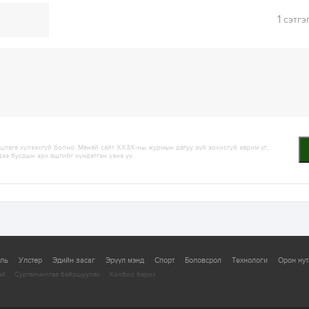
1
сэтгэ
лага хүлээхгүй болно. Манай сайт ХХЗХ-ны журмын дагуу зүй зохисгүй зарим үг,
дээ бусдын эрх ашгийг хүндэтгэн үзнэ үү.
уль
Улстөр
Эдийн засаг
Эрүүл мэнд
Спорт
Боловсрол
Технологи
Орон нут
ай
Сурталчилгаа байршуулах
Холбоо барих