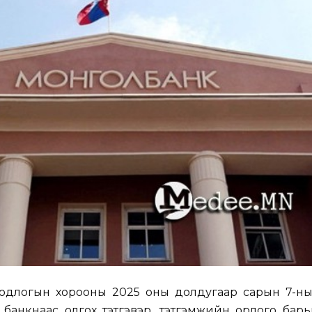
бодлогын хорооны 2025 оны долдугаар сарын 7-ны
 банкнаас олгох тэтгэвэр, тэтгэмжийн орлого бар