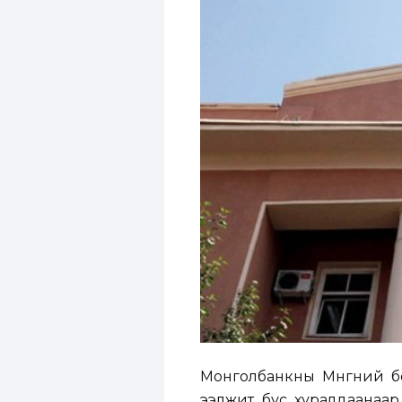
Монголбанкны Мөнгөний 
ээлжит бус хуралдаанаар