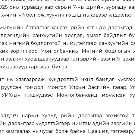
025 оны гуравдугаар сарын 7-ны өдрийн, зургадуга
үчингүй болгож, хуучин нөхцөлд нь хэвээр үлдээлээ.
йгмийн баталгааг хангах, өрийн хэт өндөр дарамтад
ээлдэгчдийн санхүүгийн эрсдэл, эмзэг байдлыг бу
ах мөнгөний бодлоготой нийцтэйгээр санхүүгийн с
жих зорилгоор Монголбанкны Мөнгөний бодлогын 
лын ээлжит хуралдаануудаар тэтгэврийн зээлийг зох
ийдвэрүүд гаргасан билээ.
г нь хязгаарлаж, хүндрэлтэй нөхцөл байдал үүсгэ
ирүүлсэн гомдол, Монгол Улсын Засгийн газар, У
 УИХ-ын гишүүдээс Монголбанканд ирүүлсэн хү
н зээлдэгч нарын хувьд өрийн дарамтаа зохистой 
элийн дарамтаас үүдэлтэйгээр нийгэм,эдийн засгийн 
гөө хамгаалах нь чухал болж байна. Цаашид тэтгэвэр, 