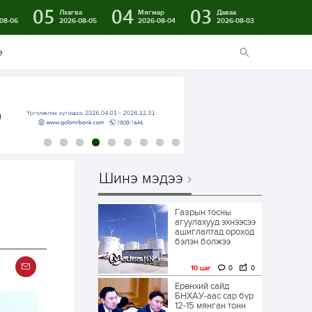
05
04
03
в
Лхагва
Мягмар
Даваа
08-06
2026-08-05
2026-08-04
2026-08-03
э
Шинэ мэдээ
Газрын тосны
агуулахууд эхнээсээ
ашиглалтад ороход
бэлэн болжээ
10 цаг
0
0
Ерөнхий сайд
БНХАУ-аас сар бүр
12-15 мянган тонн