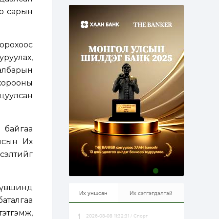
эрхлэхэд таатай...
1 өдөр
1
0
ар сарын
Долдугаар сард
709.503 зөрчил
бүртгэгджээ
 орохоос
уруулах,
1 өдөр
0
0
албарын
Цалинтай ээжийн 50
мянган төгрөгийн
хорооны
тэтгэмжийг 500
мянгад хүргэх
ицуулсан
өргөдөлд санал авч
эхэлжээ
1 өдөр
2
0
Б.Түмэн-Өлзий: Олон
ж байгаа
улсад хуримтлуулсан
мэдлэг, туршлагаа эх
лсын Их
орныхоо хөгжилд
зориулна
сэлтийг
1 өдөр
0
0
Алтны үнэ дөрвөн
улирал дараалан
түвшинд
өсөж байна
Их уншсан
Их сэтгэгдэлтэй
баталгаа
тэтгэмж,
2026-08-08 11:32:31 / Спорт
1 өдөр
0
0