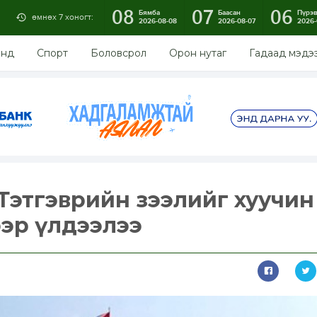
08
07
06
Бямба
Баасан
Пүрэ
өмнөх 7 хоногт:
2026-08-08
2026-08-07
2026-
энд
Спорт
Боловсрол
Орон нутаг
Гадаад мэдэ
Тэтгэврийн зээлийг хуучин
вээр үлдээлээ