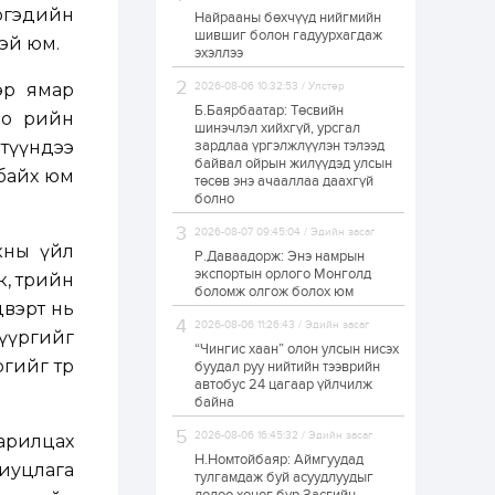
ргэдийн
Найрааны бөхчүүд нийгмийн
Худалдагч
шившиг болон гадуурхагдаж
Н.Амарзаяа:
эй юм.
эхэллээ
Дэлгүүрийн 32
хуудастай өрийн
дэвтэр долоо хоногт
эр ямар
2026-08-06 10:32:53 / Улстөр
л дүүрдэг
Б.Баярбаатар: Төсвийн
1 өдөр
0
0
о өөрийн
шинэчлэл хийхгүй, урсгал
Б.Хулан дэлхийн
түүндээ
зардлаа үргэлжлүүлэн тэлээд
аварга боллоо
байвал ойрын жилүүдэд улсын
байх юм
төсөв энэ ачааллаа даахгүй
болно
1 өдөр
0
0
2026-08-07 09:45:04 / Эдийн засаг
кны үйл
Р.Даваадорж: Энэ намрын
Р.Даваадорж: Энэ
намрын экспортын
экспортын орлого Монголд
к, төрийн
орлого Монголд
боломж олгож болох юм
боломж олгож болох
двэрт нь
юм
2026-08-06 11:26:43 / Эдийн засаг
 үүргийг
1 өдөр
0
2
“Чингис хаан” олон улсын нисэх
гийг төр
буудал руу нийтийн тээврийн
Автомашины улсын
автобус 24 цагаар үйлчилж
дугаар сондгой
байна
тоогоор төгссөн бол
өнөөдөр шатахуун
авна
2026-08-06 16:45:32 / Эдийн засаг
арилцах
Н.Номтойбаяр: Аймгуудад
1 өдөр
0
0
риуцлага
тулгамдаж буй асуудлуудыг
Н.Номтойбаяр: