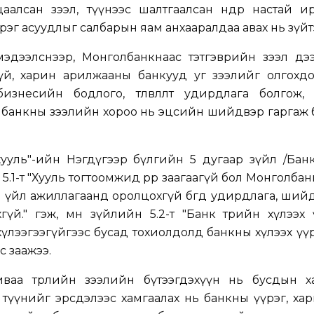
алсан зээл, түүнээс шалтгаалсан өндөр настай и
эг асуудлыг салбарын яам анхааралдаа авах нь зүйт
эдээлснээр, Монголбанкнаас тэтгэврийн зээл дэ
гүй, харин арилжааны банкууд уг зээлийг олгохдо
знесийн бодлого, төлөвлөлтөө удирдлага болгож, 
 банкны зээлийн хороо нь эцсийн шийдвэр гаргаж 
ууль"-ийн Нэгдүгээр бүлгийн 5 дугаар зүйл /Бан
н 5.1-т "Хууль тогтоомжид өөрөөр заагаагүй бол Монголбан
 үйл ажиллагаанд оролцохгүй бөгөөд удирдлага, ший
охгүй." гэж, мөн зүйлийн 5.2-т "Банк төрийн хүлээх
ан хүлээгээгүйгээс бусад тохиолдолд банкны хүлээх үүр
с заажээ.
ваа төрлийн зээлийн бүтээгдэхүүн нь бусдын х
түүнийг эрсдэлээс хамгаалах нь банкны үүрэг, ха