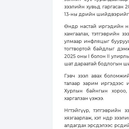
зээлийн хувьд гаргасан 2
13-ны өдрийн шийдвэрийг х
Өндөр настай иргэдийн ни
хамгаалах, тэтгэврийн з
улмаар инфляцыг бууруул
тогтвортой байдлыг дэм
2025 оны I болон II улир
шат дараатай бодлогын ш
Гэвч зээл авах боломжий
талаар зарим иргэдээс 
Хурлын байнгын хороо,
харгалзан үзжээ.
Нөгөөтэйгүүр, тэтгэврий
хязгаарлаж, хэт өндөр зэ
алдагдах эрсдэлээс өөрсдий