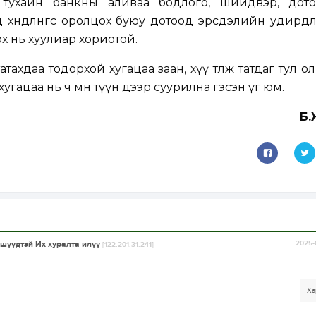
 тухайн банкны аливаа бодлого, шийдвэр, дот
 хөндлөнгөөс оролцох буюу дотоод эрсдэлийн удирд
х нь хуулиар хориотой.
тахдаа тодорхой хугацаа заан, хүү төлж татдаг тул о
угацаа нь ч мөн түүн дээр суурилна гэсэн үг юм.
Б.
ишүүдтэй Их хуралта илүү
2025-
[122.201.31.241]
Ха