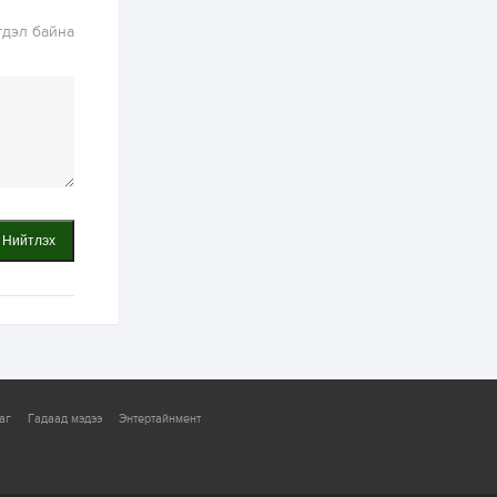
бүртгэл энэ сарын 10-
нд эхэлнэ
гдэл байна
2 өдөр
0
0
16 төрлийн эмийг нэг
эх үүсвэрээс
худалдан авах
журмыг баталлаа
2 өдөр
0
0
Нэгдүгээр
хорооллын арын
замыг наймдугаар
Нийтлэх
сарын 6-ны 23:00
цагаас түр хааж,
борооны ус...
2 өдөр
0
0
Б.Баярбаатар:
Төсвийн шинэчлэл
хийхгүй, урсгал
зардлаа
үргэлжлүүлэн тэлээд
байвал...
2 өдөр
2
0
аг
Гадаад мэдээ
Энтертайнмент
Татварын өртэй
шатахуун импортлогч
ААН-үүдийн дансыг
битүүмжлэхгүй