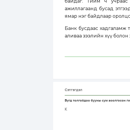
байдаг. Тийм ч учраас
ажиллагаанд бусад этгээд
ямар нэг байдлаар оролцо
Банк бусдаас хадгаламж та
аливаа зээлийн хүү болон х
Сэтгэгдэл
Бүгд толгойдоо бууны сум зоолгосон г
K