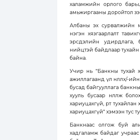
халамжийн орлого барьца
амьжиргааны доройтол зэр
Албаны эх сурвалжийн м
нэгэн хязгаарлалт тавих
эрсдэлийн удирдлага, би
нийцтэй байдлаар тухайн
байна.
Учир нь "Банкны тухай х
ажиллагаанд үл нөлөөлөх/-ий
бусад байгууллага банкны
хууль бусаар нөлөөлж бол
хариуцахгүй, өөртөө тухайл
хариуцахгүй" хэмээн тус ту
Банкнаас олгож буй али
хадгаламж байдаг учраас 