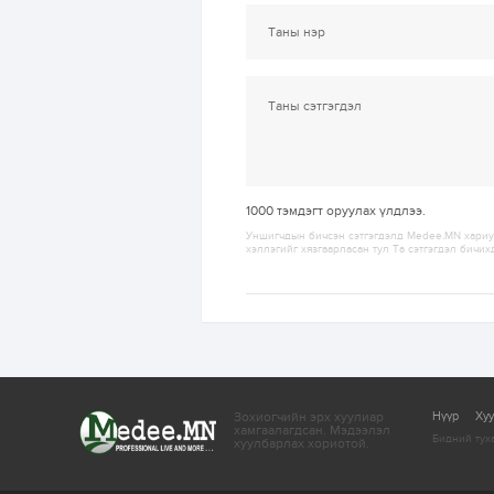
1000
тэмдэгт оруулах үлдлээ.
Уншигчдын бичсэн сэтгэгдэлд Medee.MN хариуц
хэллэгийг хязгаарласан тул Та сэтгэгдэл бичих
Зохиогчийн эрх хуулиар
Нүүр
Ху
хамгаалагдсан.
Мэдээлэл
Бидний тух
хуулбарлах хориотой.