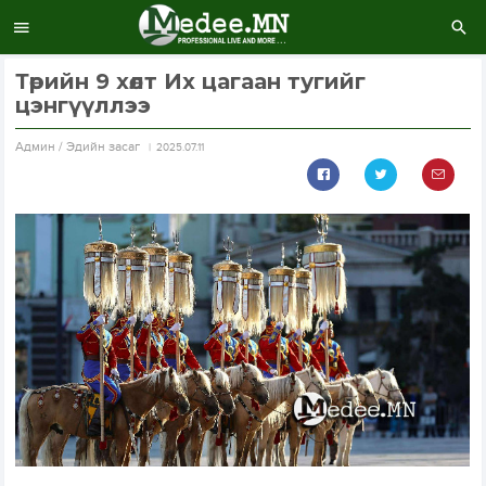
Төрийн 9 хөлт Их цагаан тугийг
цэнгүүллээ
Aдмин / Эдийн засаг
2025.07.11