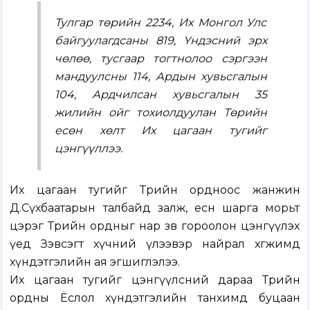
Тулгар төрийн 2234, Их Монгол Улс
байгуулагдсаны 819, Үндэсний эрх
чөлөө, тусгаар тогтнолоо сэргээн
мандуулсны 114, Ардын хувьсгалын
104, Ардчилсан хувьсгалын 35
жилийн ойг тохиолдуулан Төрийн
есөн хөлт Их цагаан тугийг
цэнгүүллээ.
Их цагаан тугийг Төрийн ордноос жанжин
Д.Сүхбаатарын талбайд залж, есөн шарга морьт
цэрэг Төрийн ордныг нар зөв гороолон цэнгүүлэх
үед Зэвсэгт хүчний үлээвэр найрал хөгжимд
хүндэтгэлийн ая эгшиглэлээ.
Их цагаан тугийг цэнгүүлсний дараа Төрийн
ордны Ёслол хүндэтгэлийн танхимд буцаан