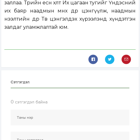
заллаа. Төрийн есөн хөлт Их цагаан тугийг Үндэсний
их баяр наадмын өмнөх өдөр цэнгүүлж, наадмын
нээлтийн өдөр Төв цэнгэлдэх хүрээлэнд хүндэтгэн
залдаг уламжлалтай юм.
Сэтгэгдэл
0
сэтгэгдэл байна