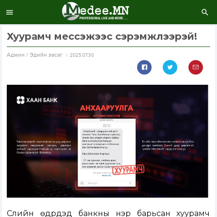
Хуурамч мессэжээс сэрэмжлээрэй!
Aдмин / Эдийн засаг
2025.07.30
Сүүлийн өдрүүдэд банкны нэр барьсан хуурамч