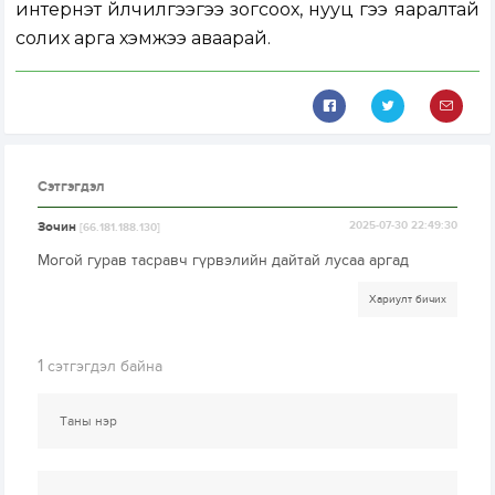
интернэт үйлчилгээгээ зогсоох, нууц үгээ яаралтай
солих арга хэмжээ аваарай.
Сэтгэгдэл
Зочин
2025-07-30 22:49:30
[66.181.188.130]
Могой гурав тасравч гүрвэлийн дайтай лусаа аргад
Хариулт бичих
1
сэтгэгдэл байна