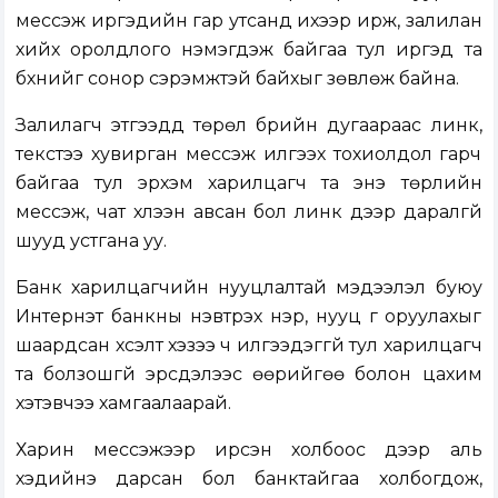
мессэж иргэдийн гар утсанд ихээр ирж, залилан
хийх оролдлого нэмэгдэж байгаа тул иргэд та
бүхнийг сонор сэрэмжтэй байхыг зөвлөж байна.
Залилагч этгээдүүд төрөл бүрийн дугаараас линк,
текстээ хувирган мессэж илгээх тохиолдол гарч
байгаа тул эрхэм харилцагч та энэ төрлийн
мессэж, чат хүлээн авсан бол линк дээр даралгүй
шууд устгана уу.
Банк харилцагчийн нууцлалтай мэдээлэл буюу
Интернэт банкны нэвтрэх нэр, нууц үг оруулахыг
шаардсан хүсэлт хэзээ ч илгээдэггүй тул харилцагч
та болзошгүй эрсдэлээс өөрийгөө болон цахим
хэтэвчээ хамгаалаарай.
Харин мессэжээр ирсэн холбоос дээр аль
хэдийнэ дарсан бол банктайгаа холбогдож,