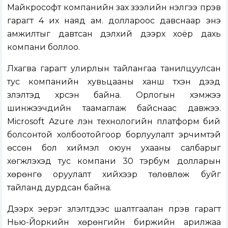
Майкрософт компанийн зах зээлийн үнэлгээ пүрэв
гарагт 4 их наяд ам. доллароос давснаар энэ
амжилтыг давтсан дэлхий дээрх хоёр дахь
компани боллоо.
Лхагва гарагт улирлын тайлангаа танилцуулсан
тус компанийн хувьцааны ханш түүхэн дээд
үзүүлэлтэд хүрсэн байна. Орлогын хэмжээ
шинжээчдийн таамаглаж байснаас давжээ.
Microsoft Azure үүлэн технологийн платформ бий
болсонтой холбоотойгоор борлуулалт эрчимтэй
өссөн бол хиймэл оюун ухааны салбарыг
хөгжүүлэхэд тус компани 30 тэрбум долларын
хөрөнгө оруулалт хийхээр төлөвлөж буйг
тайланд дурдсан байна.
Дээрх эерэг үзүүлэлтүүдээс шалтгаалан пүрэв гарагт
Нью-Йоркийн хөрөнгийн биржийн арилжаа