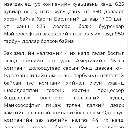
нээгдэх үед тус компанийн хувьцааны ханш 6,25
хувиар өсөж, нэгж хувьцааны үнэ 560 долларт
хүрсэн байна. Харин Берлиний цагаар 17:00 цагт
уг ханш 535 доллар болж буурснаар
Майкрософтын зах зээлийн үнэлгээ 3 их наяд 980
тэрбум доллар болсон байна.
Зах зээлийн үнэлгээний 4 их наяд гэдэг босгыг
түүхэнд хамгийн анх удаа Америкийн Nvidia
компани долоодугаар сарын 9-нд давсан юм.
Гуравхан жилийн өмнө 400 тэрбумын үнэлгээтэй
байсан тус компани хиймэл оюун ухаанд
шаардлагатай график картын процессор
үйлдвэрлэх болсноор үнэлгээний хувьд
Майкрософтыг гүйцэж түрүүлэн, дэлхий дээрх
хамгийн үнэ цэнтэй компани болсон юм. Одоо тус
компанийн зах зээлийн үнэлгээ 4,4 их наяд
долларт хүрээд байгаа бол хоёрдугаар