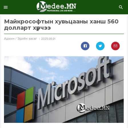
Майкрософтын хувьцааны ханш 560
долларт хүрчээ
Aдмин / Эдийн засаг
2025.08.01