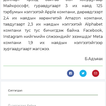
Майкрософт, гуравдугаарт 3 их наяд 125
тэрбумын үнэлгээтэй Apple компани, дөрөвдүгээрт
2,4 их наядын хөрөнгөтэй Amazon компани,
тавдугаарт 2,3 их наядын үнэлгээтэй Alphabet
компани тус тус бичигдэж байна. Facebook,
Instagram нийгмийн сүлжээнүүдийг эзэмшдэг Meta
компани 1,9 их наядын үнэлгээтэйгээр
зургаадугаарт жагсжээ.
Б.
Адъяахүү
Сэтгэгдэл
0
сэтгэгдэл байна