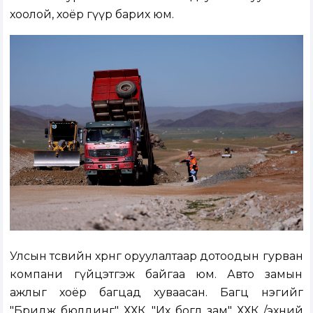
хоолой, хоёр гүүр барих юм.
Улсын төсвийн хөрөнгө оруулалтаар дотоодын гурван
компани гүйцэтгэж байгаа юм. Авто замын
ажлыг хоёр багцад хуваасан. Багц нэгийг
"Бридж бюлдинг" ХХК, "Их богд зам" ХХК /эхний