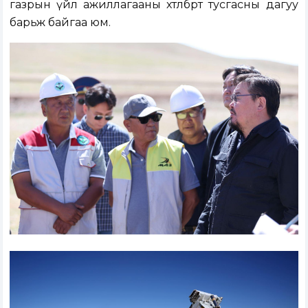
газрын үйл ажиллагааны хөтөлбөрт тусгасны дагуу
барьж байгаа юм.