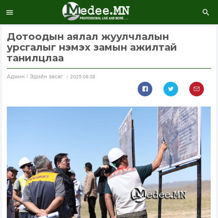
Дотоодын аялал жуулчлалын
урсгалыг нэмэх замын ажилтай
танилцлаа
Aдмин / Эдийн засаг
2025.08.08