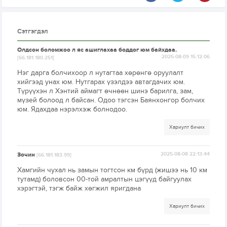
Сэтгэгдэл
Олдсон боломжоо л яс ашиглахаа боддог юм байхдаа.
2025-08-09 15:12:06
[66.181.180.251]
Нэг дарга болчихоор л нутагтаа хөрөнгө оруулалт
хийгээд унах юм. Нутгарах үзэлдээ автагдачих юм.
Түрүүхэн л Хэнтий аймагт өчнөөн шинэ барилга, зам,
мүзей болоод л байсан. Одоо тэгсэн Баянхонгор болчих
юм. Ядахдаа нэрэлхэж болнодоо.
Хариулт бичих
Зочин
2025-08-08 22:13:44
[66.181.183.99]
Хамгийн чухал нь замын тогтсон км бүрд (жишээ нь 10 км
тутамд) боловсон 00-той амралтын цэгүүд байгуулах
хэрэгтэй, тэгж байж хөгжил яригдана
Хариулт бичих