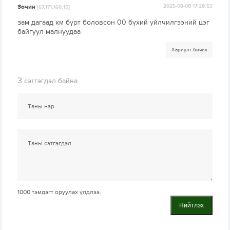
Зочин
2025-08-08 17:28:53
[67.171.160.15]
зам дагаад км бүрт боловсон 00 бүхий үйлчилгээний цэг
байгуул малнуудаа
Хариулт бичих
3
сэтгэгдэл байна
1000
тэмдэгт оруулах үлдлээ.
Нийтлэх