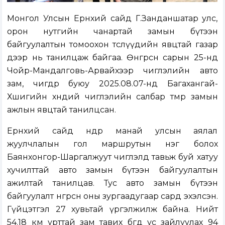
Монгол Улсын Ерөнхий сайд Г.Занданшатар улс,
орон нутгийн чанартай замын бүтээн
байгуулалтын томоохон төслүүдийн явцтай газар
дээр нь танилцаж байгаа. Өнгөрсөн сарын 25-нд
Чойр-Мандалговь-Арвайхээр чиглэлийн авто
зам, өчигдөр буюу 2025.08.07-нд Багахангай-
Хөшигийн хөндий чиглэлийн салбар төмөр замын
ажлын явцтай танилцсан.
Ерөнхий сайд өнөөдөр манай улсын аялал
жуулчлалын гол маршрутын нэг болох
Баянхонгор-Шаргалжуут чиглэлд тавьж буй хатуу
хучилттай авто замын бүтээн байгуулалтын
ажилтай танилцав. Тус авто замын бүтээн
байгуулалт өнгөрсөн оны зургаадугаар сард эхэлсэн.
Гүйцэтгэл 27 хувьтай үргэлжилж байна. Нийт
54.18 км урттай зам тавих бөгөөд ус зайлуулах 94