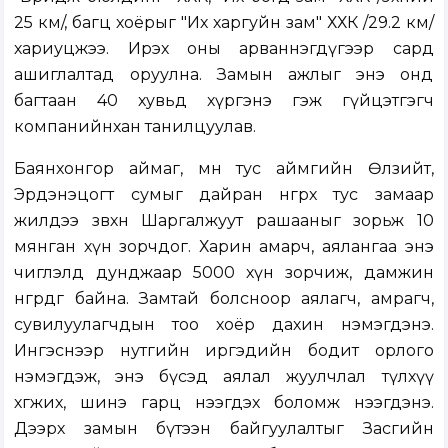
25 км/, багц хоёрыг "Их харгуйн зам" ХХК /29.2 км/
хариуцжээ. Ирэх оны арваннэгдүгээр сард
ашиглалтад оруулна. Замын ажлыг энэ онд
багтаан 40 хувьд хүргэнэ гэж гүйцэтгэгч
компанийнхан танилцуулав.
Баянхонгор аймаг, мөн тус аймгийн Өлзийт,
Эрдэнэцогт сумыг дайран өнгөрөх тус замаар
жилдээ зөвхөн Шаргалжуут рашааныг зорьж 10
мянган хүн зорчдог. Харин амарч, аялангаа энэ
чиглэлд дунджаар 5000 хүн зорчиж, дамжин
өнгөрдөг байна. Замтай болсноор аялагч, амрагч,
сувилуулагчдын тоо хоёр дахин нэмэгдэнэ.
Ингэснээр нутгийн иргэдийн бодит орлого
нэмэгдэж, энэ бүсэд аялал жуулчлал түлхүү
хөгжих, шинэ гарц нээгдэх боломж нээгдэнэ.
Дээрх замын бүтээн байгуулалтыг Засгийн