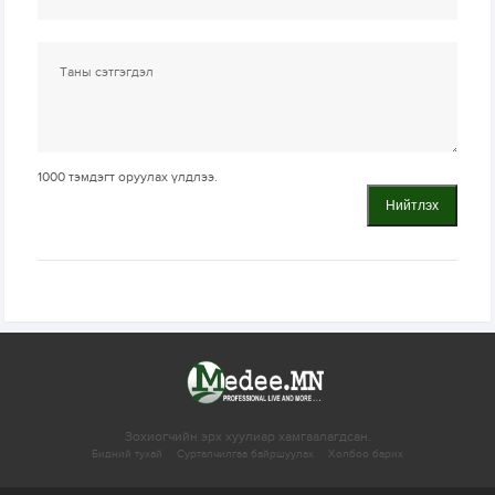
1000
тэмдэгт оруулах үлдлээ.
Нийтлэх
Зохиогчийн эрх хуулиар хамгаалагдсан.
Бидний тухай
Сурталчилгаа байршуулах
Холбоо барих