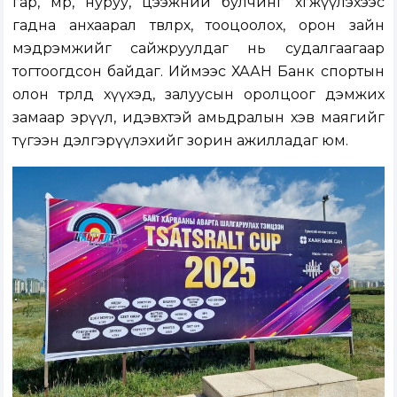
гар, мөр, нуруу, цээжний булчинг хөгжүүлэхээс
гадна анхаарал төвлөрөх, тооцоолох, орон зайн
мэдрэмжийг сайжруулдаг нь судалгаагаар
тогтоогдсон байдаг. Иймээс ХААН Банк спортын
олон төрөлд хүүхэд, залуусын оролцоог дэмжих
замаар эрүүл, идэвхтэй амьдралын хэв маягийг
түгээн дэлгэрүүлэхийг зорин ажилладаг юм.