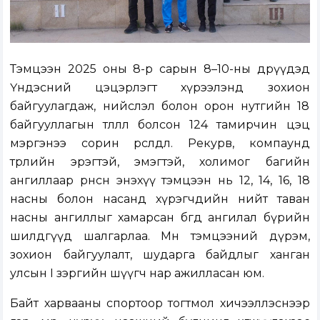
Тэмцээн 2025 оны 8-р сарын 8–10-ны өдрүүдэд
Үндэсний цэцэрлэгт хүрээлэнд зохион
байгуулагдаж, нийслэл болон орон нутгийн 18
байгууллагын төлөөлөл болсон 124 тамирчин цэц
мэргэнээ сорин өрсөлдлөө. Рекурв, компаунд
төрлийн эрэгтэй, эмэгтэй, холимог багийн
ангиллаар өрнөсөн энэхүү тэмцээн нь 12, 14, 16, 18
насны болон насанд хүрэгчдийн нийт таван
насны ангиллыг хамарсан бөгөөд ангилал бүрийн
шилдгүүд шалгарлаа. Мөн тэмцээний дүрэм,
зохион байгуулалт, шударга байдлыг ханган
улсын I зэргийн шүүгч нар ажилласан юм.
Байт харвааны спортоор тогтмол хичээллэснээр