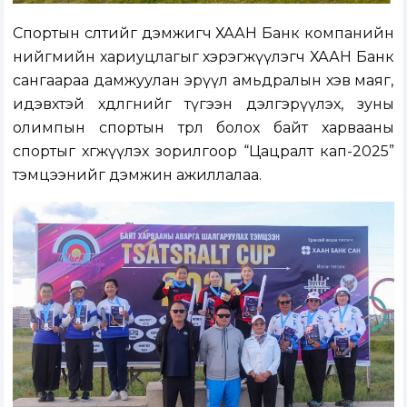
Спортын өсөлтийг дэмжигч ХААН Банк компанийн
нийгмийн хариуцлагыг хэрэгжүүлэгч ХААН Банк
сангаараа дамжуулан эрүүл амьдралын хэв маяг,
идэвхтэй хөдөлгөөнийг түгээн дэлгэрүүлэх, зуны
олимпын спортын төрөл болох байт харвааны
спортыг хөгжүүлэх зорилгоор “Цацралт кап-2025”
тэмцээнийг дэмжин ажиллалаа.