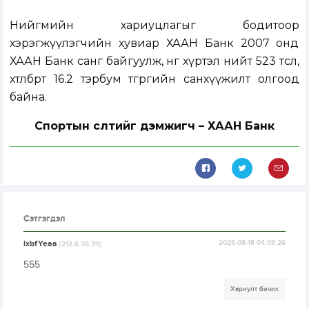
Нийгмийн хариуцлагыг бодитоор
хэрэгжүүлэгчийн хувиар ХААН Банк 2007 онд
ХААН Банк санг байгуулж, өнөөг хүртэл нийт 523 төсөл,
хөтөлбөрт 16.2 тэрбум төгрөгийн санхүүжилт олгоод
байна.
Спортын өсөлтийг дэмжигч – ХААН Банк
Сэтгэгдэл
lxbfYeaa
2025-08-18 04:09:26
[212.6.36.39]
555
Хариулт бичих