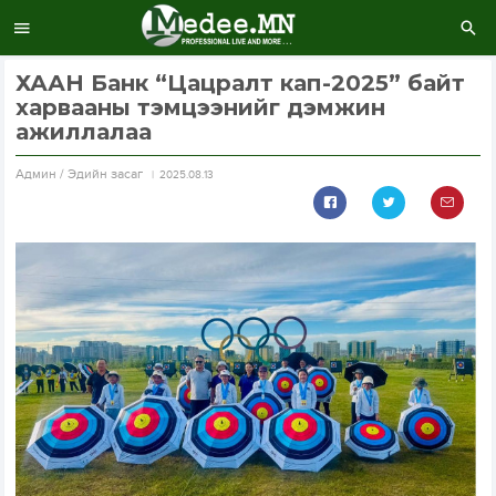
ХААН Банк “Цацралт кап-2025” байт
харвааны тэмцээнийг дэмжин
ажиллалаа
Aдмин / Эдийн засаг
2025.08.13