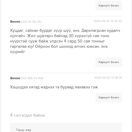
Хариулт бичих
Зочин
2025-09-02 17:20:52
[203.91.115.55]
Хуцдаг, сайхан бурдаг хүүр шүү, энэ. Дархлагдсан худалч
хулгайч. Жил шувтарч байхад 30 хүрэхгүй сая тонн
нүүрстэй сууж байж үлдсэн 4 сард 50 сая тонныг
гаргалаа юу! Ойрхон бол цохиод алчих юмсан, энэ
хүүрийг.
Хариулт бичих
Зочин
2025-09-02 17:08:19
[103.168.34.159]
Хэцүүдээ хятад мэднээ та бураад яахавээ гэж
Хариулт бичих
4
сэтгэгдэл байна