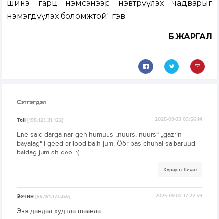
шинэ гарц нэмсэнээр нэвтрүүлэх чадварыг
нэмэгдүүлэх боломжтой" гэв.
Б.ЖАРГАЛ
Сэтгэгдэл
Toli
2025-09-03 03:56:14
[195.123.31.122]
Ene said darga nar geh humuus „nuurs, nuurs“ „gazrin
bayalag“ l geed orilood baih jum. Öör bas chuhal salbaruud
baidag jum sh dee. :(
Хариулт бичих
Зочин
2025-09-02 17:22:59
[66.181.177.250]
Энэ дандаа худлаа шаанаа