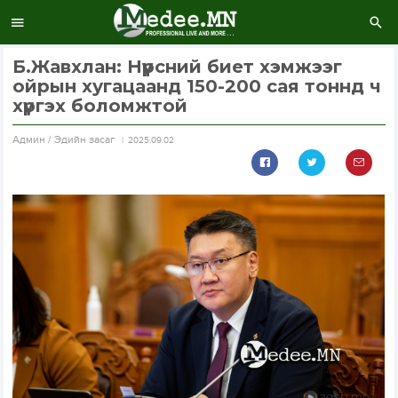
Б.Жавхлан: Нүүрсний биет хэмжээг
ойрын хугацаанд 150-200 сая тоннд ч
хүргэх боломжтой
Aдмин / Эдийн засаг
2025.09.02