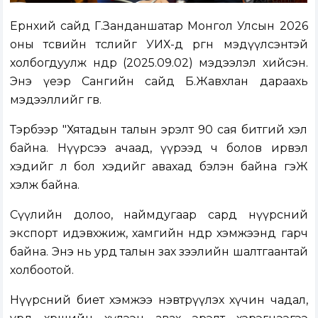
Ерөнхий сайд Г.Занданшатар Монгол Улсын 2026
оны төсвийн төслийг УИХ-д өргөн мэдүүлсэнтэй
холбогдуулж өнөөдөр (2025.09.02) мэдээлэл хийсэн.
Энэ үеэр Сангийн сайд Б.Жавхлан дараахь
мэдээллийг өгөв.
Тэрбээр "Хятадын талын эрэлт 90 сая битгий хэл
байна. Нүүрсээ ачаад, үүрээд ч болов ирвэл
хэдийг л бол хэдийг авахад бэлэн байна гэЖ
хэлж байна.
Сүүлийн долоо, наймдугаар сард нүүрсний
экспорт идэвхжиж, хамгийн өндөр хэмжээнд гарч
байна. Энэ нь урд талын зах зээлийн шалтгаантай
холбоотой.
Нүүрсний биет хэмжээ нэвтрүүлэх хүчин чадал,