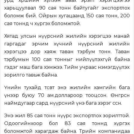
урд хөршийн хүлээн авах эрэлт хэрэгцээгээ
харьцуулвал 90 сая тонн байтугайг экспортлох
боломж бий. Ойрын хугацаанд 150 сая тонн, 200
сая тоннд ч хүргэх боломжтой.
Хятад улсын нүүрсний жилийн хэрэгцээ манай
гаргадаг эрчим хүчний нүүрсний жилийн
хэрэгцээ дор хаяж таван тэрбум тонн. Таван
тэрбумын 100 сая тонныг нийлүүлэхгүй байна
гэдэг маш бага хэмжээ. Тийм учраас нэмэгдүүлэх
зорилго тавьж байна.
Үнийн тухайд төсөвт энэ жилийн хамгийн бага
үнээр буюу 70 ам.доллароор тооцсон. Өнгөрсөн
наймдугаар сард нүүрсний үнэ бага зэрэг өссөн.
Энэ жил 85 сая тонн нүүрс экспортлох зорилттой.
Одоогийнхоор бол 83 сая тоннд хүргэх
боломжтой харагдаж байна. Төрийн компанидаа