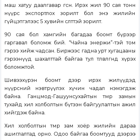
маш хатуу даалгавар өгсөн. Ирэх жил 90 сая тонн
нүүрс экспортлох зорилт бол энэ жилийн
гүйцэтгэлээс 5 хувийн өсөлттэй зорилт.
90 сая бол хамгийн багадаа боомт бүрээр
гаргавал боломж бий. “Чайна энержи”-тэй том
гэрээ хийж чадсан. Биржээс гадна урт хугацааны
гэрээнүүд шахалттай байгаа тул төлөвлөгөөндөө хүрэх
боломжтой.
Шивээхүрэн боомт дээр ирэх жилүүдэд
нүүрсний нэвтрүүлэх хүчин чадал нэмэгдэж
байна. Ганцмод-Гашуунсухайтын төмөр замын
тухайд хил холболтын бүтээн байгуулалтын ажил
хийгдэж байна.
Хил холболтын төмөр зам хоёр жилийн дараа
ашиглалтад орно. Одоо байгаа боомтууд дээрээ