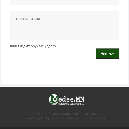
1000
тэмдэгт оруулах үлдлээ.
Нийтлэх
Зохиогчийн эрх хуулиар хамгаалагдсан.
Бидний тухай
Сурталчилгаа байршуулах
Холбоо барих