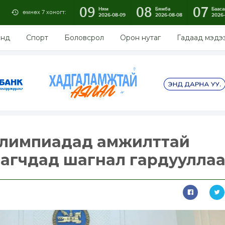
09
08
07
Ням
Бямба
Бааса
өмнөх 7 хоногт:
2026-08-09
2026-08-08
2026-
энд
Спорт
Боловсрол
Орон нутаг
Гадаад мэдэ
олимпиадад амжилттай
агчдад шагнал гардуулла