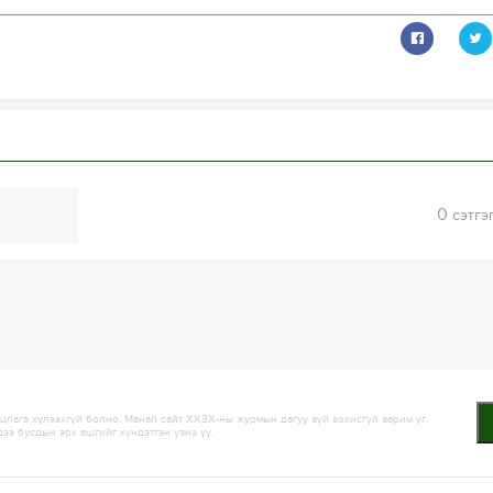
0
сэтгэ
лага хүлээхгүй болно. Манай сайт ХХЗХ-ны журмын дагуу зүй зохисгүй зарим үг,
дээ бусдын эрх ашгийг хүндэтгэн үзнэ үү.