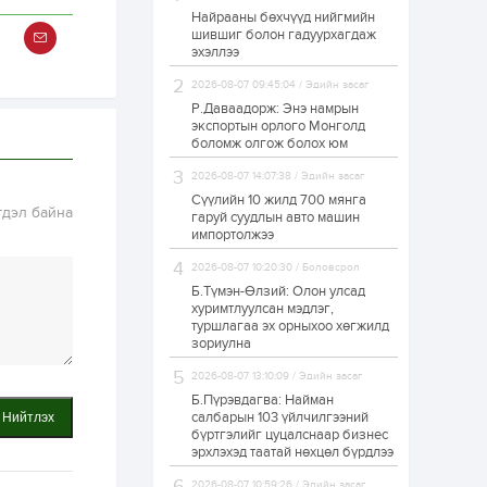
Найрааны бөхчүүд нийгмийн
Н.Номтойбаяр: Орон
шившиг болон гадуурхагдаж
нутаг хөгжихөд
эхэллээ
чөдөр болж буй
хууль, эрхзүйн
орчныг шинэчилнэ
2026-08-07 09:45:04 / Эдийн засаг
Р.Даваадорж: Энэ намрын
3 цаг
0
0
экспортын орлого Монголд
“The Hu" хамтлагийн
боломж олгож болох юм
“WOLF TOTEM”
тоглолтын
2026-08-07 14:07:38 / Эдийн засаг
стратегийн түншээр
ХААН Банк
Сүүлийн 10 жилд 700 мянга
гдэл байна
ажиллана
гаруй суудлын авто машин
3 цаг
0
0
импортолжээ
Samsung Pay-д
Голомт банкны
2026-08-07 10:20:30 / Боловсрол
картаа амжилттай
Б.Түмэн-Өлзий: Олон улсад
холбосон харилцагч
хуримтлуулсан мэдлэг,
бүр бэлэгтэй
туршлагаа эх орныхоо хөгжилд
3 цаг
0
0
зориулна
Волейбол
2026-08-07 13:10:09 / Эдийн засаг
сонирхогчид гэр бүл,
хүүхэд залуусын
Б.Пүрэвдагва: Найман
заавал үзэх олон
салбарын 103 үйлчилгээний
Нийтлэх
улсын тэмцээн
бүртгэлийг цуцалснаар бизнес
Монголд
эрхлэхэд таатай нөхцөл бүрдлээ
3 цаг
0
0
Өнөөдөр нутгийн
2026-08-07 10:59:26 / Эдийн засаг