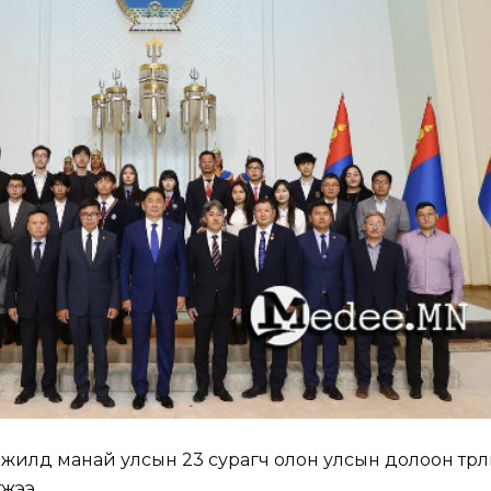
жилд манай улсын 23 сурагч олон улсын долоон төр
жээ.