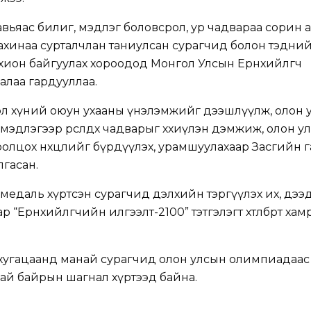
ьяас билиг, мэдлэг боловсрол, ур чадвараа сорин 
дахинаа сурталчлан таниулсан сурагчид болон тэдни
ион байгуулах хороодод Монгол Улсын Ерөнхийлөгч
алаа гардууллаа.
гол хүний оюун ухааны үнэлэмжийг дээшлүүлж, олон 
эдлэгээр өрсөлдөх чадварыг хөхиүлэн дэмжиж, олон у
лцох нөхцөлийг бүрдүүлэх, урамшуулахаар Засгийн г
лгасан.
едаль хүртсэн сурагчид дэлхийн тэргүүлэх их, дээ
 “Ерөнхийлөгчийн илгээлт-2100” тэтгэлэгт хөтөлбөрт ха
угацаанд манай сурагчид олон улсын олимпиадаас
 тусгай байрын шагнал хүртээд байна.