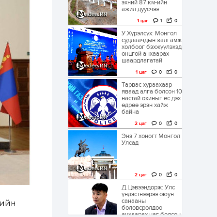
эхний 87 км-ийн
ажил дуусчээ
1 цаг
1
0
У.Хүрэлсүх: Монгол
судлаачдын залгамж
холбоог бэхжүүлэхэд
онцгой анхаарах
шаардлагатай
1 цаг
0
0
Тарвас хураахаар
яваад алга болсон 10
настай охиныг ес дэх
өдрөө эрэн хайж
байна
2 цаг
0
0
Энэ 7 хоногт Монгол
Улсад
2 цаг
0
0
Д.Цэвээндорж: Улс
үндэстнээрээ оюун
санааны
лийн
боловсролдоо
анхаарах цаг болсон