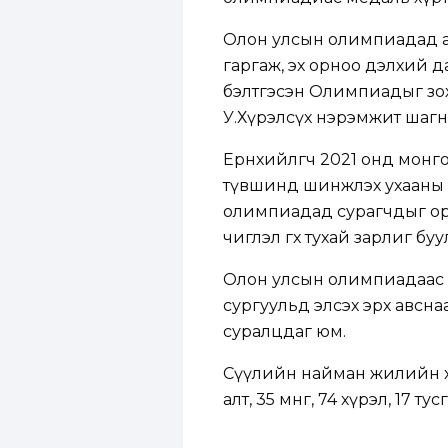
Олон улсын олимпиадад ав
гаргаж, эх орноо дэлхий 
бэлтгэсэн Олимпиадыг зох
У.Хүрэлсүх нэрэмжит шагн
Ерөнхийлөгч 2021 онд мон
түвшинд шинжлэх ухааны м
олимпиадад сурагчдыг оро
чиглэл өгөх тухай зарлиг буу
Олон улсын олимпиадаас м
сургуульд элсэх эрх авснаар
суралцдаг юм.
Сүүлийн найман жилийн х
алт, 35 мөнгө, 74 хүрэл, 17