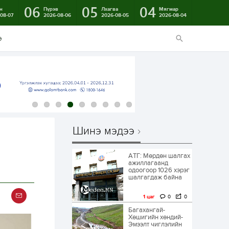
06
05
04
н
Пүрэв
Лхагва
Мягмар
08-07
2026-08-06
2026-08-05
2026-08-04
э
Шинэ мэдээ
АТГ: Мөрдөн шалгах
а
ажиллагаанд
одоогоор 1026 хэрэг
шалгагдаж байна
1 цаг
0
0
Багахангай-
Хөшигийн хөндий-
Эмээлт чиглэлийн