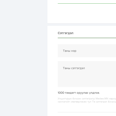
Сэтгэгдэл
1000
тэмдэгт оруулах үлдлээ.
Уншигчдын бичсэн сэтгэгдэлд Medee.MN хариуц
хэллэгийг хязгаарласан тул Та сэтгэгдэл бичих