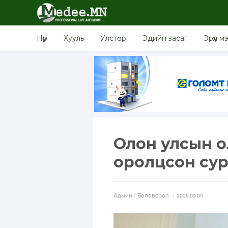
Нүүр
Хууль
Улстөр
Эдийн засаг
Эрүүл м
Олон улсын 
оролцсон сур
Aдмин / Боловсрол
2025.09.05