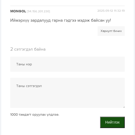
MONGOL
2025-09-12 11:32:19
[94.156.201.230]
Иймэрхүү зардалууд гарна гэдгээ мэдэж байсан уу!
Хариулт бичих
2
сэтгэгдэл байна
1000
тэмдэгт оруулах үлдлээ.
Нийтлэх