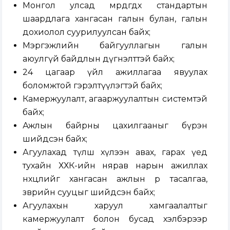
Монгол улсад мөрдөгдөх стандартын
шаардлага хангасан галын булан, галын
дохиолол суурилуулсан байх;
Мэргэжлийн байгууллагын галын
аюулгүй байдлын дүгнэлттэй байх;
24 цагаар үйл ажиллагаа явуулах
боломжтой гэрэлтүүлэгтэй байх;
Камержуулалт, агааржуулалтын системтэй
байх;
Ажлын байрны цахилгааныг бүрэн
шийдсэн байх;
Агуулахад түлш хүлээн авах, гарах үед
тухайн ХХК-ийн нярав нарын ажиллах
нөхцөлийг хангасан ажлын өрөө тасалгаа,
зөөврийн сууцыг шийдсэн байх;
Агуулахын харуул хамгаалалтыг
камержуулалт болон бусад хэлбэрээр