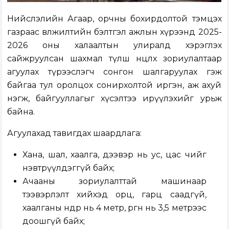
Нийслэлийн Агаар, орчны бохирдолтой тэмцэх
газраас өвөлжилтийн бэлтгэл ажлын хүрээнд 2025-
2026 оны халаалтын улиралд хэрэглэх
сайжруулсан шахмал түлш нөөцлөх зориулалтаар
агуулах түрээслэгч сонгон шалгаруулах гэж
байгаа тул оролцох сонирхолтой иргэн, аж ахуй
нэгж, байгууллагыг хүсэлтээ ирүүлэхийг урьж
байна.
Агуулахад тавигдах шаардлага:
Хана, шал, хаалга, дээвэр нь ус, цас чийг
нэвтрүүлдэггүй байх;
Ачааны зориулалттай машинаар
тээвэрлэлт хийхэд орц, гарц саадгүй,
хаалганы өндөр нь 4 метр, өргөн нь 3,5 метрээс
доошгүй байх;