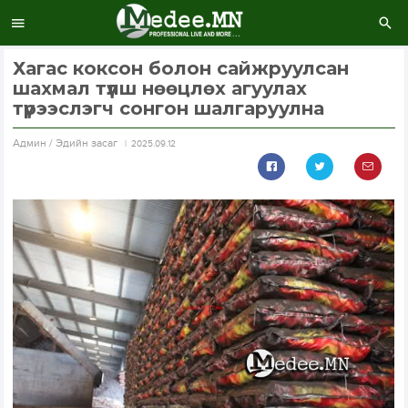
Хагас коксон болон сайжруулсан
шахмал түлш нөөцлөх агуулах
түрээслэгч сонгон шалгаруулна
Aдмин / Эдийн засаг
2025.09.12