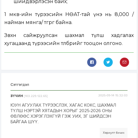
шийдвэрлэсэн байх;
1 мкв-ийн түрээсийн НӨАТ-тай үнэ нь 8,000 /
найман мянга/ төгрөг байна.
Зөвхөн сайжруулсан шахмал түлш хадгалах
хугацаанд түрээсийн төлбөрийг тооцон олгоно.
Сэтгэгдэл
ЗҮЧИН
2025-09-14 15:32:03
[103.229.122.65]
ЮУН АГУУЛАХ ТҮРЭЭСЛЭХ, ХАГАС КОКС, ШАХМАЛ
ТҮЛШ НЭРТЭЙ ХЯТАДЫН ХОРЫГ 2025-2026 ОНЫ
ӨВЛӨӨС ХЭРЭГЛЭХГҮЙ ГЭЖ УИХ, ЗГ ШИЙДСЭН
БАЙГАА ШҮҮ.
Хариулт бичих