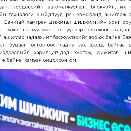
ан, процессийн автоматжуулалт, блокчэйн, их өг
йн технологи шийдлүүд өргөн хэмжээнд ашиглаж э
 Банктай хамтран дижитал шилжилтийн хөрөнгө ору
 Зөвхөн санхүүгийн эх үүсвэр олгохоос гадна
 ашиглах чадавхийг бэхжүүлэхийг зорьж байна. Зэ
ал, буцаан олголтоос гадна зах зээлд байгаа 
мэдээллийг харилцагчдад хүргэж, дижитал ш
алж байна
” хэмээн онцолсон юм.