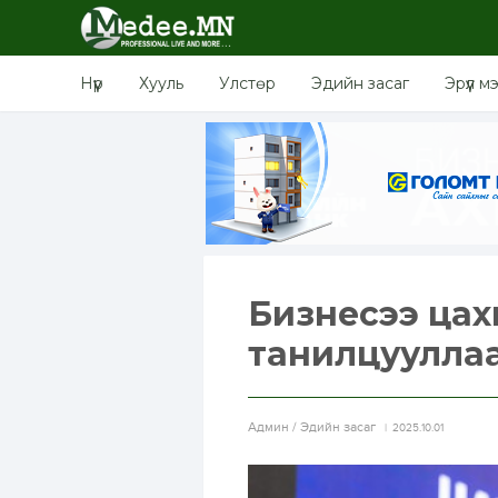
Нүүр
Хууль
Улстөр
Эдийн засаг
Эрүүл м
Бизнесээ ца
танилцуулла
Aдмин / Эдийн засаг
2025.10.01