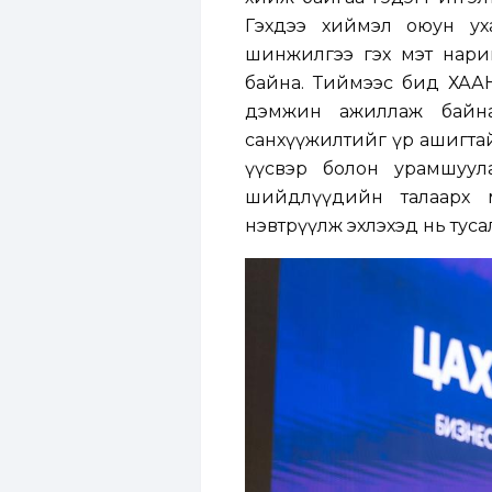
Гэхдээ хиймэл оюун уха
шинжилгээ гэх мэт нари
байна. Тиймээс бид ХААН
дэмжин ажиллаж байна.
санхүүжилтийг үр ашигтай
үүсвэр болон урамшуул
шийдлүүдийн талаарх 
нэвтрүүлж эхлэхэд нь тус