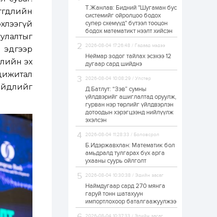
Т.Жанлав: Бидний "Шугаман бус
ЗГ: Автобензин,
өгдлийн
системийг ойролцоо бодох
дизель түлшний
хлээгүй
супер схемүүд" бүтээл тооцон
онцгой албан
татварыг тэглэлээ
бодох математикт нээлт хийсэн
улалтыг
2026-08-04 17:26:48 / Гадаад мэдээ
 эдгээр
1 өдөр
2
0
Неймар зодог тайлах эсэхээ 12
элийн эх
З.Мэндсайхан:
дугаар сард шийднэ
Хүнсний нөөцийг
дижитал
бэлтгэх агуулах,
2026-08-04 10:08:29 / Улстөр
зоорь бэлтгэх ААН-
ийдлийг
үүдэд хөнгөлөлттэй
Д.Батлут: “Зэв” сумны
зээл олгоно
үйлдвэрийг ашиглалтад оруулж,
1 өдөр
1
0
гурван нэр төрлийг үйлдвэрлэн
дотоодын хэрэгцээнд нийлүүлж
Европ дахь
монголчуудын
эхэлсэн
соёлын наадам
боллоо
2026-08-04 11:28:33 / Боловсрол
Б.Идэржавхлан: Математик бол
1 өдөр
2
0
амьдралд тулгарах бүх арга
ухааны суурь ойлголт
Өнгөрсөн сард
1,439.2 кг үнэт
2026-08-04 10:30:38 / Эдийн засаг
металл худалдан
авчээ
Наймдугаар сард 270 мянга
гаруй тонн шатахуун
импортлохоор баталгаажуулжээ
1 өдөр
0
0
Б.Найдалаа: Энэ
2026-08-04 10:37:33 / Эдийн засаг