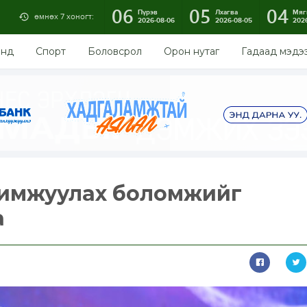
06
05
04
Пүрэв
Лхагва
Мяг
өмнөх 7 хоногт:
2026-08-06
2026-08-05
202
энд
Спорт
Боловсрол
Орон нутаг
Гадаад мэдэ
химжуулах боломжийг
а