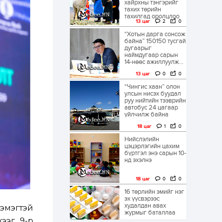
хайрхны тэнгэрийг
тахих төрийн
тахилгад оролцлоо
13 цаг
2
0
“Хотын дарга сонсож
байна” 150150 тусгай
дугаарыг
наймдугаар сарын
14-нөөс ажиллуулж...
13 цаг
0
0
“Чингис хаан” олон
улсын нисэх буудал
руу нийтийн тээврийн
автобус 24 цагаар
үйлчилж байна
18 цаг
1
0
Нийслэлийн
цэцэрлэгийн цахим
бүртгэл энэ сарын 10-
нд эхэлнэ
18 цаг
0
0
16 төрлийн эмийг нэг
эх үүсвэрээс
худалдан авах
эмэгтэй
журмыг баталлаа
ээг 9-р