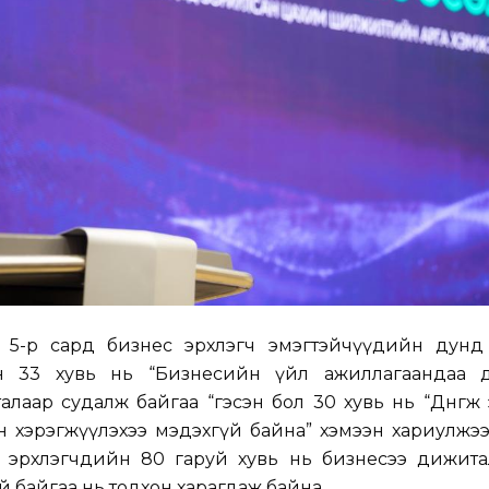
 5-р сард бизнес эрхлэгч эмэгтэйчүүдийн дунд
н 33 хувь нь “Бизнесийн үйл ажиллагаандаа 
лаар судалж байгаа “гэсэн бол 30 хувь нь “Дөнгөж
хэн хэрэгжүүлэхээ мэдэхгүй байна” хэмээн хариулжээ
с эрхлэгчдийн 80 гаруй хувь нь бизнесээ дижита
й байгаа нь тодхон харагдаж байна.