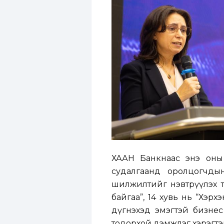
ХААН Банкнаас энэ оны
судалгаанд оролцогчды
шилжилтийг нэвтрүүлэх та
байгаа”, 14 хувь нь “Хэр
дүгнэхэд эмэгтэй бизне
тодорхой дэмжлэг хэрэгтэ