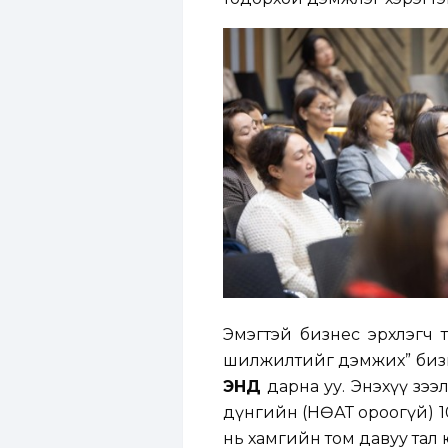
Эмэгтэй бизнес эрхлэгч т
шилжилтийг дэмжих” бизн
ЭНД
дарна уу. Энэхүү зээ
дүнгийн (НӨАТ ороогүй) 1
нь хамгийн том давуу тал 