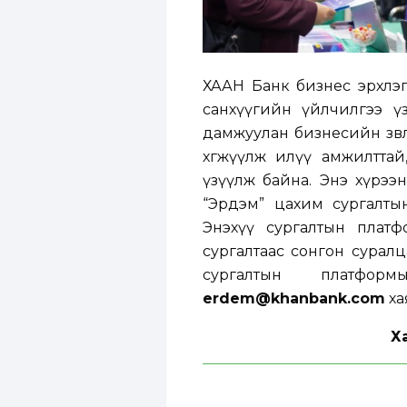
ХААН Банк бизнес эрхлэг
санхүүгийн үйлчилгээ ү
дамжуулан бизнесийн зөвл
хөгжүүлж илүү амжилттай
үзүүлж байна. Энэ хүрээ
“Эрдэм” цахим сургалты
Энэхүү сургалтын плат
сургалтаас сонгон сурал
сургалтын платфор
erdem@khanbank.com
ха
Х