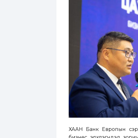
ХААН Банк Европын сэргэ
бизнес эрхлэгчдэд зориу