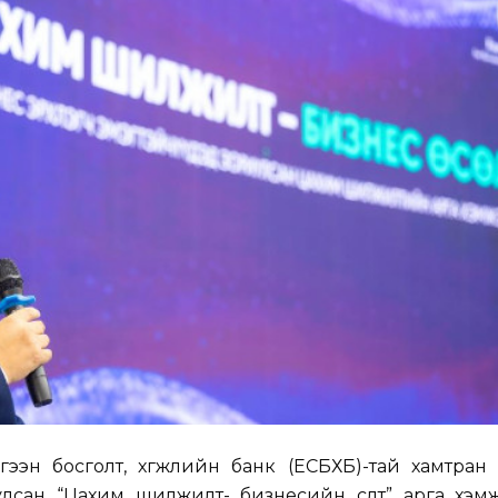
эн босголт, хөгжлийн банк (ЕСБХБ)-тай хамтран 
лсан “Цахим шилжилт- бизнесийн өсөлт” арга хэмж