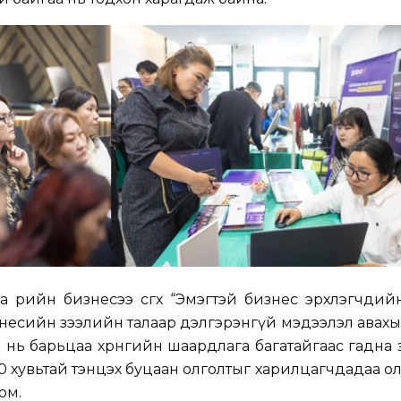
а өөрийн бизнесээ өсгөх “Эмэгтэй бизнес эрхлэгчди
есийн зээлийн талаар дэлгэрэнгүй мэдээлэл авахы
л нь барьцаа хөрөнгийн шаардлага багатайгаас гадна
0 хувьтай тэнцэх буцаан олголтыг харилцагчдадаа о
юм.