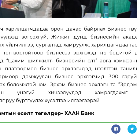
ч харилцагчдадаа орон даяар байрлах Бизнес төвү
зүүлээд зогсохгүй, Жижиг дунд бизнесийн акад
өх үйлчилгээ, сургалтад хамруулж, харилцагчдаа та
, тогтвортойгоор бизнесээ эрхлэхэд нь бодитой 
нд “Цахим шилжилт- бизнесийн өсөлт” арга хэмжээ
н платформоо бизнес эрхлэгчдэд нээлттэй танилц
формоор дамжуулан бизнес эрхлэгчид 300 гару
цах боломжтой юм. Эрхэм бизнес эрхлэгч та “Эрдэ
мын үнэгүй хичээлүүдэд хамрагдахыг 
яг руу бүртгүүлэх хүсэлтээ илгээгээрэй.
амтын өсөлт төгөлдөр- ХААН Банк