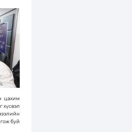
хэрэгжилт,
амлалтаас илүү
бодит үр дүн чухал
2 өдөр
0
0
Неймар зодог тайлах
эсэхээ 12 дугаар сард
шийднэ
2 өдөр
0
3
Нийслэлийн 30
дугаар сургуулийг 10
дугаар сарын 1-нд
ашиглалтад оруулна
2 өдөр
0
0
Морингийн давааны
замаас “Барилгын
хатуу хог хаягдал
йн цахим
дахин боловсруулах
үйлдвэр” хүртэлх 1.5...
г хүсвэл
2 өдөр
0
0
 зээлийн
COP17 хурлын үеэр 5
лгож буй
дүүргийн 73
цэцэрлэг, 60
сургуульд