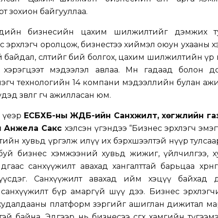
рт зохион байгууллаа.
гчдийн бизнесийн цахим шилжилтийг дэмжих т
с эрхлэгч оролцож, бизнестээ хиймэл оюун ухааны х
байдал, өсөлтийг бий болгох, цахим шилжилтийн үр нөл
 хэрэгцээт мэдээлэл авлаа. Мөн гадаад болон д
гч технологийн 14 компани мэдээллийн булан ажи
д зөвлөгөө өгч ажилласан юм.
 үеэр
ЕСБХБ-ны ЖДБ-ийн Санхүүжилт, хөгжлийн газ
л Анжела Сакс
хэлсэн үгэндээ “
Бизнес эрхлэгч эмэ
лтийн хувьд үргэлж илүү их бэрхшээлтэй нүүр тулсаа
буй бизнес хэмжээний хувьд жижиг, үйлчилгээ, х
айдгаас санхүүжилт авахад хангалттай барьцаа хөрөнг
 үүсдэг. Санхүүжилт авахад ийм хэцүү байхад 
ах санхүүжилт бүр амаргүй шүү дээ. Бизнес эрхлэг
худалдааны платформ зэргийг ашиглан дижитал ма
эй байна. Эдгээр нь бизнесээ өсгөх хамгийн түгээмэ