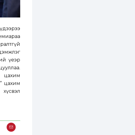
2 өдөр
0
0
АНУ 50 гаруй улсын
иргэдэд хамаарах
визийн барьцаа
төлбөрийг 20 мянган
ам.доллар болгон
үдээрээ
нэмэгдүүлжээ
2 өдөр
1
0
емиараа
Д.Батлут: “Зэв”
сралтгүй
сумны үйлдвэрийг
ашиглалтад оруулж,
дэмжлэг
гурван нэр төрлийг
үйлдвэрлэн
ний үеэр
дотоодын...
2 өдөр
3
1
ууллаа.
Согтуугаар тээврийн
й цахим
хэрэгсэл жолоодож
явсан 71 этгээдийг
м” цахим
илрүүлжээ
хүсвэл
3 өдөр
0
0
Хэлэлцээ даваа
гарагт болно гэж
Д.Трамп мэдэгджээ
3 өдөр
1
0