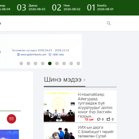
03
02
01
мар
Даваа
Ням
Бямба
6-08-04
2026-08-03
2026-08-02
2026-08-01
э
Шинэ мэдээ
Н.Номтойбаяр:
Аймгуудад
тулгамдаж буй
асуудлуудыг долоо
хоног бүр Засгийн
газрын...
12 цаг
0
0
УИХ-ын дарга
С.Бямбацогт төрийг
төлөөлөн Сутай