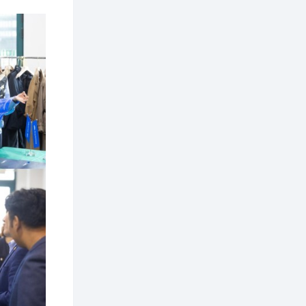
зохицуулалт хийнэ
2 өдөр
0
0
Б.Идэржавхлан:
Математик бол
амьдралд тулгарах
бүх арга ухааны
суурь ойлголт
2 өдөр
1
0
Бэлчээрийн 55 хувьд
ургамлын ургалт
сайн байна
2 өдөр
0
0
Наймдугаар сард
олгох нийгмийн
халамжийн тэтгэвэр,
тэтгэмж, хөнгөлөлт,
тусламжийн хуваарь
2 өдөр
0
0
Наймдугаар сард
270 мянга гаруй
тонн шатахуун
импортлохоор
баталгаажуулжээ