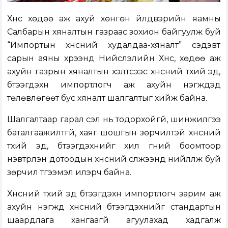
Хүнс хөдөө аж ахуй хөнгөн үйлдвэрийн яамны
Салбарын хяналтын газраас зохион байгуулж буй
“Импортын хүнсний худалдаа-хяналт” сэдэвт
сарын аяны хүрээнд Нийслэлийн Хүнс, хөдөө аж
ахуйн газрын хяналтын хэлтсээс хүнсний түүхий эд,
бүтээгдэхүүн импортлогч аж ахуйн нэгжүүдэд
төлөвлөгөөт бус хяналт шалгалтыг хийж байна.
Шалгалтаар гарал үүсэл нь тодорхойгүй, шинжилгээ
баталгаажилтгүй, хаяг шошгын зөрчилтэй хүнсний
түүхий эд, бүтээгдэхүүнийг хил гүний боомтоор
нэвтрүүлэн дотоодын хүнсний сүлжээнд нийлүүлж буй
зөрчил түгээмэл илэрч байна.
Хүнсний түүхий эд бүтээгдэхүүн импортлогч зарим аж
ахуйн нэгжүүд хүнсний бүтээгдэхүүнийг стандартын
шаардлага хангаагүй агуулахад хадгалж