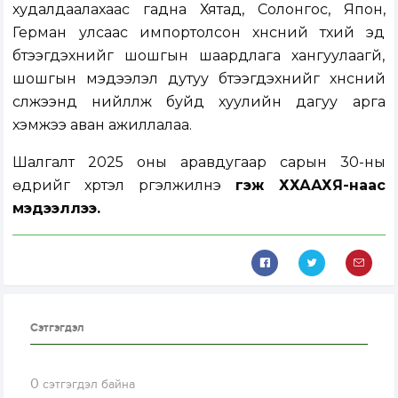
худалдаалахаас гадна Хятад, Солонгос, Япон,
Герман улсаас импортолсон хүнсний түүхий эд
бүтээгдэхүүнийг шошгын шаардлага хангуулаагүй,
шошгын мэдээлэл дутуу бүтээгдэхүүнийг хүнсний
сүлжээнд нийлүүлж буйд хуулийн дагуу арга
хэмжээ аван ажиллалаа.
Шалгалт 2025 оны аравдугаар сарын 30-ны
өдрийг хүртэл үргэлжилнэ
гэж ХХААХҮЯ-наас
мэдээллээ.
Сэтгэгдэл
0
сэтгэгдэл байна