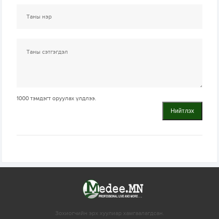
1000
тэмдэгт оруулах үлдлээ.
Нийтлэх
Зохиогчийн эрх хуулиар хамгаалагдсан.