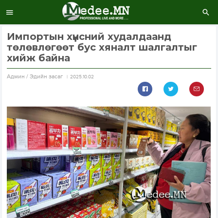
Импортын хүнсний худалдаанд
төлөвлөгөөт бус хяналт шалгалтыг
хийж байна
Aдмин / Эдийн засаг
2025.10.02