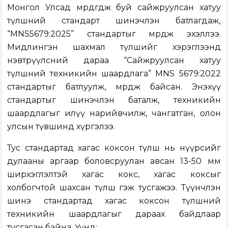
Монгол Улсад мөрдөгдөж буй сайжруулсан хатуу
түлшний стандарт шинэчлэн батлагдаж,
“MNS5679:2025” стандартыг мөрдөж эхэллээ.
Мидлингэн шахмал түлшийг хэрэглээнд
нэвтрүүлсний дараа “Сайжруулсан хатуу
түлшний техникийн шаардлага” MNS 5679:2022
стандартыг батлуулж, мөрдөж байсан. Энэхүү
стандартыг шинэчлэн баталж, техникийн
шаардлагыг илүү нарийвчилж, чангатган, олон
улсын түвшинд хүргэлээ.
Тус стандартад хагас коксон түлш нь нүүрсийг
дулааны аргаар боловсруулан авсан 13-50 мм
ширхэглэлтэй хагас кокс, хагас коксыг
холбогчтой шахсан түлш гэж тусгажээ. Түүнчлэн
шинэ стандартад хагас коксон түлшний
техникийн шаардлагыг дараах байдлаар
тусгасан байна. Үүнд: