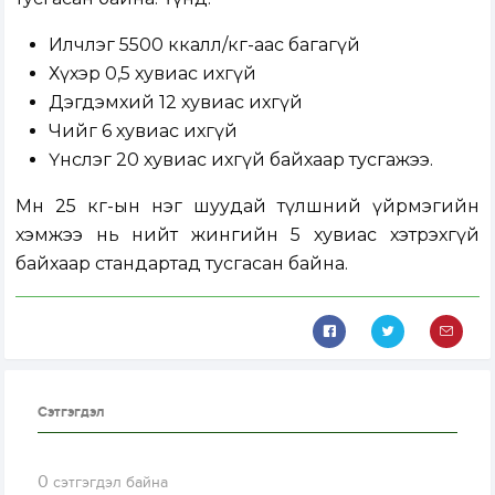
Илчлэг 5500 ккалл/кг-аас багагүй
Хүхэр 0,5 хувиас ихгүй
Дэгдэмхий 12 хувиас ихгүй
Чийг 6 хувиас ихгүй
Үнслэг 20 хувиас ихгүй байхаар тусгажээ.
Мөн 25 кг-ын нэг шуудай түлшний үйрмэгийн
хэмжээ нь нийт жингийн 5 хувиас хэтрэхгүй
байхаар стандартад тусгасан байна.
Сэтгэгдэл
0
сэтгэгдэл байна