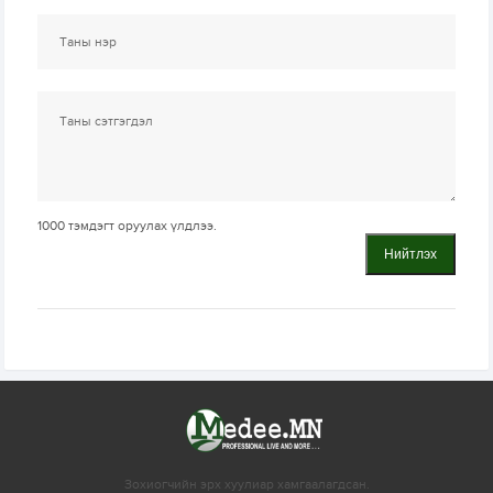
1000
тэмдэгт оруулах үлдлээ.
Нийтлэх
Зохиогчийн эрх хуулиар хамгаалагдсан.