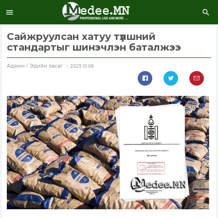
Сайжруулсан хатуу түлшний
стандартыг шинэчлэн баталжээ
Aдмин / Эдийн засаг
2025.10.06