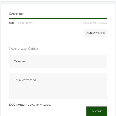
Сэтгэгдэл
Toli
2025-10-08 17:39:20
[119.234.18.213]
Хариулт бичих
1
сэтгэгдэл байна
1000
тэмдэгт оруулах үлдлээ.
Нийтлэх