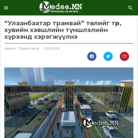
“Улаанбаатар трамвай” төслийг төр,
хувийн хэвшлийн түншлэлийн
хүрээнд хэрэгжүүлнэ
Aдмин / Эдийн засаг
2025.10.08