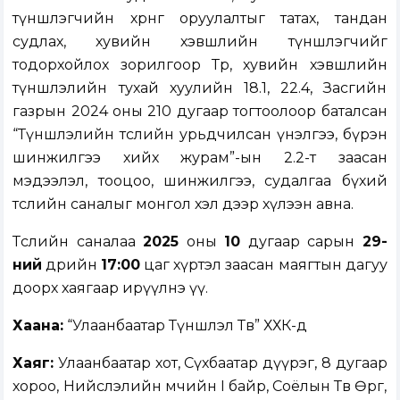
түншлэгчийн хөрөнгө оруулалтыг татах, тандан
судлах, хувийн хэвшлийн түншлэгчийг
тодорхойлох зорилгоор Төр, хувийн хэвшлийн
түншлэлийн тухай хуулийн 18.1, 22.4, Засгийн
газрын 2024 оны 210 дугаар тогтоолоор баталсан
“Түншлэлийн төслийн урьдчилсан үнэлгээ, бүрэн
шинжилгээ хийх журам”-ын 2.2-т заасан
мэдээлэл, тооцоо, шинжилгээ, судалгаа бүхий
төслийн саналыг монгол хэл дээр хүлээн авна.
Төслийн саналаа
2025
оны
10
дугаар сарын
29-
ний
өдрийн
17:00
цаг хүртэл заасан маягтын дагуу
доорх хаягаар ирүүлнэ үү.
Хаана:
“Улаанбаатар Түншлэл Төв” ХХК-д
Хаяг:
Улаанбаатар хот, Сүхбаатар дүүрэг, 8 дугаар
хороо, Нийслэлийн өмчийн I байр, Соёлын Төв Өргөө,