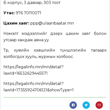
Б корпус, 3 давхар, 303 тоот
Утас:
976 70110071
Цахим хаяг:
ppp@ulaanbaatar.mn
Нэмэлт мэдээллийг дээрх цахим хаяг болон
утсаар хандаж авна уу.
Төр, хувийн хэвшлийн түншлэлийн талаарх
холбогдох хууль, журмын холбоос:
https://legalinfo.mn/mn/detail?
lawId=16532629445571
https://legalinfo.mn/mn/detail?
lawId=17355924706121&showType=1