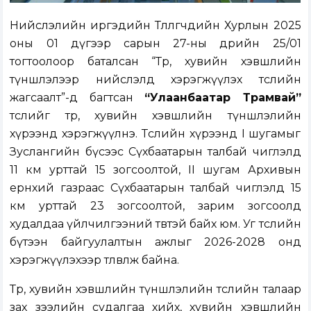
Нийслэлийн иргэдийн Төлөөлөгчдийн Хурлын 2025
оны 01 дүгээр сарын 27-ны өдрийн 25/01
тогтоолоор баталсан “Төр, хувийн хэвшлийн
түншлэлээр нийслэлд хэрэгжүүлэх төслийн
жагсаалт”-д багтсан
“Улаанбаатар Трамвай”
төслийг төр, хувийн хэвшлийн түншлэлийн
хүрээнд хэрэгжүүлнэ. Төслийн хүрээнд I шугамыг
Зуслангийн бүсээс Сүхбаатарын талбай чиглэлд
11 км урттай 15 зогсоолтой, II шугам Архивын
ерөнхий газраас Сүхбаатарын талбай чиглэлд 15
км урттай 23 зогсоолтой, зарим зогсоолд
худалдаа үйлчилгээний төвтэй байх юм. Уг төслийн
бүтээн байгуулалтын ажлыг 2026-2028 онд
хэрэгжүүлэхээр төлөвлөж байна.
Төр, хувийн хэвшлийн түншлэлийн төслийн талаар
зах зээлийн судалгаа хийх, хувийн хэвшлийн