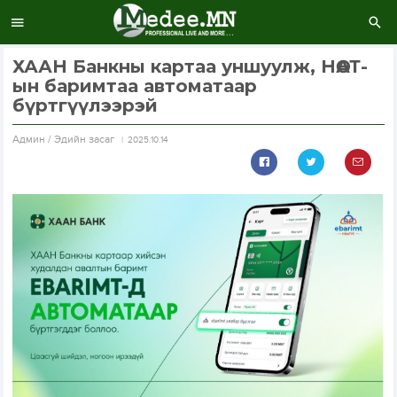
ХААН Банкны картаа уншуулж, НӨАТ-
ын баримтаа автоматаар
бүртгүүлээрэй
Aдмин / Эдийн засаг
2025.10.14