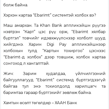
болж байна.
Хэрхэн картаа “Ebarimt” системтэй холбох вэ?
Маш амархан. Та Khan Bank аппликэйшн рүүгээ
нэвтрэн “Карт” цэс рүү орж, “Ebarimt хялбар
бүртгэл” товчийг идэвхжүүлснээр холболт шууд
хийгдэнэ. Харин Digi Pay аппликэйшнээр
холбохын тулд “Картын тохиргоо” цэснээс
“Ebarimt-д холбох” дээр товшиж, холбох картаа
сонгоход л хангалттай.
Жич: Зарим худалдаа, үйлчилгээний
байгууллагууд “Ebarimt” системд бүртгэгдээгүй
байгаа тул энэ тохиолдолд харилцагч та
баримтаа гараар бүртгэхийг зөвлөж байна.
Хамтын өсөлт төгөлдөр – ХААН Банк