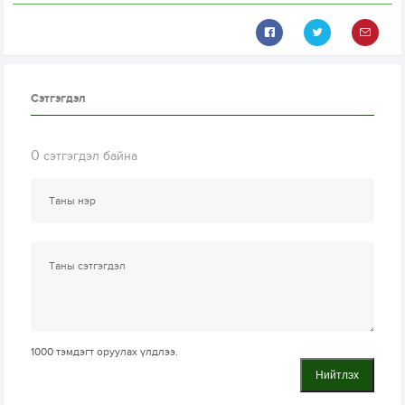
Сэтгэгдэл
0
сэтгэгдэл байна
1000
тэмдэгт оруулах үлдлээ.
Нийтлэх