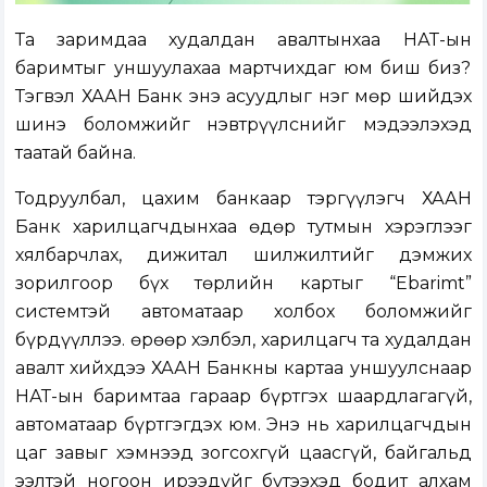
Та заримдаа худалдан авалтынхаа НӨАТ-ын
баримтыг уншуулахаа мартчихдаг юм биш биз?
Тэгвэл ХААН Банк энэ асуудлыг нэг мөр шийдэх
шинэ боломжийг нэвтрүүлснийг мэдээлэхэд
таатай байна.
Тодруулбал, цахим банкаар тэргүүлэгч ХААН
Банк харилцагчдынхаа өдөр тутмын хэрэглээг
хялбарчлах, дижитал шилжилтийг дэмжих
зорилгоор бүх төрлийн картыг “Ebarimt”
системтэй автоматаар холбох боломжийг
бүрдүүллээ. Өөрөөр хэлбэл, харилцагч та худалдан
авалт хийхдээ ХААН Банкны картаа уншуулснаар
НӨАТ-ын баримтаа гараар бүртгэх шаардлагагүй,
автоматаар бүртгэгдэх юм. Энэ нь харилцагчдын
цаг завыг хэмнээд зогсохгүй цаасгүй, байгальд
ээлтэй ногоон ирээдүйг бүтээхэд бодит алхам