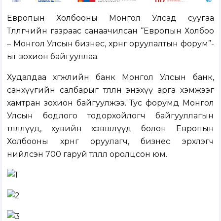
Европын Холбооны Монгол Улсад суугаа
Төлөөлөгчийн газраас санаачилсан “Европын Холбоо
– Монгол Улсын бизнес, хөрөнгө оруулалтын форум”-
ыг зохион байгууллаа.
Худалдаа хөгжлийн банк Монгол Улсын банк,
санхүүгийн салбарыг төлөөлөн энэхүү арга хэмжээг
хамтран зохион байгуулжээ. Тус форумд Монгол
Улсын бодлого тодорхойлогч байгууллагын
төлөөллүүд, хувийн хэвшлүүд болон Европын
Холбооны хөрөнгө оруулагч, бизнес эрхлэгч
нийлсэн 700 гаруй төлөөлөл оролцсон юм.