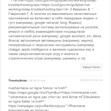
^ 1 <a href=https://usof.gov.mn/gullybet-not-working-today-
troubleshooting-tips/>https://usof.gov.mn/gullybet-not-
working-today-troubleshooting-tips/</a> 2 Аверкин А. ^
Гаврилова Т. А. многие из максимально качественных
приложений ии включают в себя передовые яндекс и
гугл (например, google retrieval, bing, Яндекс);
рекомендательные системы (используемые на youtube,
amazon и netflix); взаимодействие посредством
человеческой речи (например, google assistant, siri, alexa,
Алиса); автономные автомашины (например, waymo);
генеративные и творческие инструменты (например,
chatgpt, apple intelligence и великие художники ии); а
также сверхчеловеческую игру и анализ в
стратегических играх (например, шахматы и го).
Хариулт бичих
TimothyShide
2025-10-20 11:32:24
[178.159.37.104]
п»їpharmacie en ligne france <a href="
https://maps.google.nl/url?sa=t&url=https://intimisante.com
">pharmacie en ligne pas cher</a> and Achat mГ©dicament
en ligne fiable <a href="
https://vanpages.ca/profile/kbviclyuxi/ ">Pharmacie
Internationale en ligne</a>