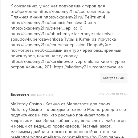
К сожалению, у нас нет подходящих туров для
отображения https://akademy21.ru/courses/makeup
Пляжная линия https://akademy21.ru/ Рейтинг: 4
https://akademy21.ru/contacts/moskva 0 из 5
https://akademy21.ru/trener_lepiliaci 0
https://akademy21.ru/obucheniye-lazernoye-udaleniye-
sosudov-kuperoza-varikoza Туры в Китай из Иркутска
https://akademy21.ru/courses/depilation Попробуйте
посмотреть необходимый вам тур через расширенный
поиск туров, нажав на эту кнопку
https://akademy21.ru/keratinovoe_vepremlenie Китай тур на
остров Хайнань, 2011 https://akademy21.ru/contacts/ixelles
Хариулт бичих
Brucecoert
2025-10-20 10:19:43
[188.130.143.218]
Mellstroy Casino - Казино от Меллстроя для своих
Mellstroy Casino - площадка от самого Меллстроя для его
подписчиков и тех, кто реально понимает толк в
азартных играх. Здесь собраны лучшие слоты, лайв-игры
и крэши от ведущих провайдеров. Честный азарт,
максимум драйва и только проверенный контент. <a
href=https://https-mellstroy.com>mellstroy</a> Популярные