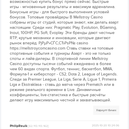
возможностью купить бонус прямо сейчас. Быстрые
игры - мгновенные результаты и максимум адреналина.
Бонусные игры - для быстрого выполнения условий
бонусов. Топовые провайдеры В Mellstroy Casino
собраны игры от студий, которые знают, как делать азарт
настоящим. Среди них: Pragmatic Play, Evolution, BGaming,
Inout, 100HP, PG Soft, Evoplay. Эти бренды дают честные
RTP, крутые механики и инновации, которые двигают
рынок вперёд. РјРµР»СЃС‚СЂРѕР№ casino
https://mellstroycomcasino.com Ставь ставки на топовые
спортивные события и турниры Азарт - это не только
слоты и лайв-дилеры. В спортивной линии Mellstroy
Casino доступны тысячи событий ежедневно в более
чем 60 видах спорта. Футбол, теннис, баскетбол, MMA,
Формула-1 и киберспорт - CS2, Dota 2, League of Legends.
Следи за Premier League, La Liga, Serie A, Ligue 1, Primeira
Liga и Ekstraklasa - ставь до матча через Prematch или в
режиме реального времени в Live. Динамичные
коэффициенты, live-статистика и быстрые расчёты
делают игру максимально честной и захватывающей.
Хариулт бичих
PhilipReulk
2025-10-20 10:24:06
[62.113.113.162]