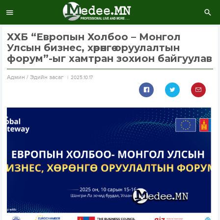
ХХБ “Европын Холбоо – Монгол
Улсын бизнес, хөрөнгө оруулалтын
форум”-ыг хамтран зохион байгуулав
Aдмин / Эдийн засаг
2025.10.17