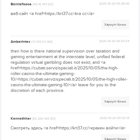
Berniefooca
2025-10-20 09:28:06
[69.16.147.123]
веб-сайт <a href=https://krt37.cc>kra cc</a>
Хариулт бичих
Amberintex
2025-10-20 09:03:54
[37.139.53.166]
then how is there national supervision over taxation and
gaming entertainment at the interstate level, unified federal
regulation virtual gambling does not exist, and <a
href=https://cubati.servizispeciali.it/2025/10/05/the-high-
roller-casino-the-ultimate-gaming-
10/>https://cubati.servizispeciali.it/2025/10/05/the-high-roller-
casino-the-ultimate-gaming-10/</a> leave for you to the
discretion of each province.
Хариулт бичих
Kennethher
2025-10-20 09:03:14
[85.206.169.157]
Смотреть здесь <a href=https://krt37.cc/>кракен войти</a>
Хариулт бичих