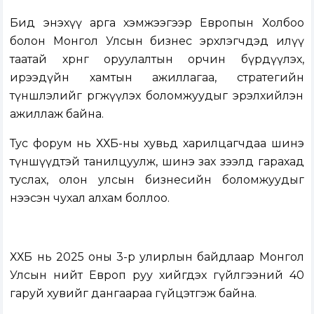
Бид энэхүү арга хэмжээгээр Европын Холбоо
болон Монгол Улсын бизнес эрхлэгчдэд илүү
таатай хөрөнгө оруулалтын орчин бүрдүүлэх,
ирээдүйн хамтын ажиллагаа, стратегийн
түншлэлийг өргөжүүлэх боломжуудыг эрэлхийлэн
ажиллаж байна.
Тус форум нь ХХБ-ны хувьд харилцагчдаа шинэ
түншүүдтэй танилцуулж, шинэ зах зээлд гарахад
туслах, олон улсын бизнесийн боломжуудыг
нээсэн чухал алхам боллоо.
ХХБ нь 2025 оны 3-р улирлын байдлаар Монгол
Улсын нийт Европ руу хийгдэх гүйлгээний 40
гаруй хувийг дангаараа гүйцэтгэж байна.