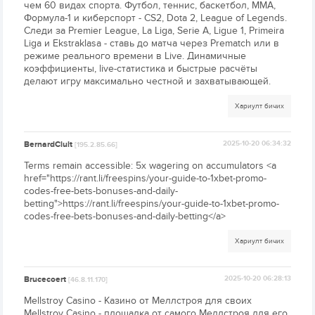
чем 60 видах спорта. Футбол, теннис, баскетбол, MMA,
Формула-1 и киберспорт - CS2, Dota 2, League of Legends.
Следи за Premier League, La Liga, Serie A, Ligue 1, Primeira
Liga и Ekstraklasa - ставь до матча через Prematch или в
режиме реального времени в Live. Динамичные
коэффициенты, live-статистика и быстрые расчёты
делают игру максимально честной и захватывающей.
Хариулт бичих
BernardClult
2025-10-20 06:34:32
[195.2.85.66]
Terms remain accessible: 5x wagering on accumulators <a
href="https://rant.li/freespins/your-guide-to-1xbet-promo-
codes-free-bets-bonuses-and-daily-
betting">https://rant.li/freespins/your-guide-to-1xbet-promo-
codes-free-bets-bonuses-and-daily-betting</a>
Хариулт бичих
Brucecoert
2025-10-20 06:28:13
[46.8.11.170]
Mellstroy Casino - Казино от Меллстроя для своих
Mellstroy Casino - площадка от самого Меллстроя для его