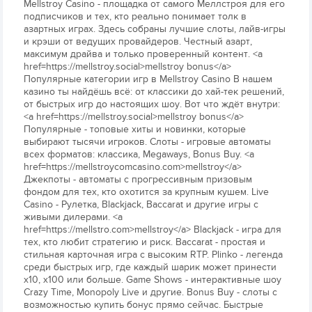
Mellstroy Casino - площадка от самого Меллстроя для его
подписчиков и тех, кто реально понимает толк в
азартных играх. Здесь собраны лучшие слоты, лайв-игры
и крэши от ведущих провайдеров. Честный азарт,
максимум драйва и только проверенный контент. <a
href=https://mellstroy.social>mellstroy bonus</a>
Популярные категории игр в Mellstroy Casino В нашем
казино ты найдёшь всё: от классики до хай-тек решений,
от быстрых игр до настоящих шоу. Вот что ждёт внутри:
<a href=https://mellstroy.social>mellstroy bonus</a>
Популярные - топовые хиты и новинки, которые
выбирают тысячи игроков. Слоты - игровые автоматы
всех форматов: классика, Megaways, Bonus Buy. <a
href=https://mellstroycomcasino.com>mellstroy</a>
Джекпоты - автоматы с прогрессивным призовым
фондом для тех, кто охотится за крупным кушем. Live
Casino - Рулетка, Blackjack, Baccarat и другие игры с
живыми дилерами. <a
href=https://mellstro.com>mellstroy</a> Blackjack - игра для
тех, кто любит стратегию и риск. Baccarat - простая и
стильная карточная игра с высоким RTP. Plinko - легенда
среди быстрых игр, где каждый шарик может принести
х10, х100 или больше. Game Shows - интерактивные шоу
Crazy Time, Monopoly Live и другие. Bonus Buy - слоты с
возможностью купить бонус прямо сейчас. Быстрые