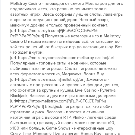
Mellstroy Casino - площадка от самого Меллстроя для его
подписчиков и тех, кто реально понимает толк в
азартных играх. Здесь собраны лучшие слоты, лайв-игры
и крэши от ведущих провайдеров. Честный азарт,
максимум драйва и только проверенный контент.
[url=https://mellstroy5.com]РјРµР»СЃС‚СЂРѕР№
РєР°Р·РёРЅРѕ[/url] Популярные категории игр в Mellstroy
Casino В нашем казино ты найдёшь всё: от классики до
хай-тек решений, от быстрых игр до настоящих шоу. Вот
что ждёт внутри:
[url=https://mellstroycomcasino.com]mellstroy casino[/url]
Популярные - топовые хиты и новинки, которые
выбирают тысячи игроков. Слоты - игровые автоматы
всех форматов: классика, Megaways, Bonus Buy.
[url=https://mellstream.com]mellstroy[/url] Джекпоты -
автоматы с прогрессивным призовым фондом для тех,
кто охотится за крупным кушем. Live Casino - Рулетка,
Blackjack, Baccarat и другие игры с живыми дилерами.
[url=https://https-mellstroy.com]РјРµР»СЃС‚СЂРѕР№
РєР°Р·РёРЅРѕ[/url] Blackjack - игра для тех, кто любит
стратегию и риск. Baccarat - простая и стильная
карточная игра с высоким RTP. Plinko - легенда среди
быстрых игр, где каждый шарик может принести х10,
х100 или больше. Game Shows - интерактивные шоу
Crazy Time, Monopoly Live и другие. Bonus Buy - слоты с