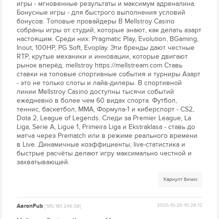
игры - мгновенные результаты и максимум адреналина.
Бонусные игры - для быстрого выполнения условий
бонусов. Топовые провайдеры В Mellstroy Casino
собраны игры от студий, которые знают, как делать азарт
настоящим. Среди них: Pragmatic Play, Evolution, BGaming,
Inout, 100HP, PG Soft, Evoplay. Эти бренды дают честные
RTP, крутые механики и инновации, которые двигают
рынок вперёд. mellstroy https://mellstream.com Ставь
ставки на топовые спортивные события и турниры Азарт
- это не только слоты и лайв-дилеры. В спортивной
линии Mellstroy Casino доступны тысячи событий
ежедневно в более чем 60 видах спорта. Футбол,
теннис, баскетбол, MMA, Формула-1 и киберспорт - CS2,
Dota 2, League of Legends. Следи за Premier League, La
Liga, Serie A, Ligue 1, Primeira Liga и Ekstraklasa - ставь до
матча через Prematch или в режиме реального времени
в Live. Динамичные коэффициенты, live-статистика и
быстрые расчёты делают игру максимально честной и
захватывающей.
Хариулт бичих
AaronFub
2025-10-20 10:28:12
[185.181.246.58]