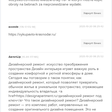
obroty na bebnach za nieprzewidziane wydatki.
Хариулт бичих
accede
2025-10-20 08:29:42
[178.17.172.98]
https://vykupavto-krasnodar.ru/
Хариулт бичих
AaronLip
2025-10-20 08:25:52
[45.84.177.185]
Дизайнерский ремонт: искусство преображения
пространства Дизайн интерьера играет важную роль в
создании комфортной и уютной атмосферы в доме.
Сегодня мы поговорим о таком понятии, как
дизайнерский ремонт, который позволяет превратить
обычное жилье в уникальное пространство, отражающее
индивидуальность владельца. <a
href=https://designapartment.ru>дизайнерский ремонт под
ключ</a> Что такое дизайнерский ремонт? Дизайнерский
ремонт — это комплекс работ, направленных на
создание оригинального дизайна помещения. Это не