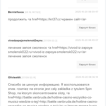
Berniefooca
2025-10-20 08:59:47
[69.16.147.123]
продолжить <a href=https://krt37.cc>кракен сайт</a>
Хариулт бичих
vivodzapojsmolenskDaync
2025-10-20 08:49:07
[37.139.53.2]
лечение запоя смоленск <a href=https://vivod-iz-zapoya-
smolensk022.ru>vivod-iz-zapoya-smolensk022.ru</a>
лечение запоя смоленск
Хариулт бичих
Oliviaattit
2025-10-20 08:36:14
[37.139.53.11]
Спасибо за ценную информацию. Я воспользовался
этим. rowniez na stronie jest caly zakladka z tytulem Spin
Shop, na ktorym skoncentrowane sloty, <a
href=http://battle.vanbruda.de/hotline-casino-wszystko-co-
musisz-wiedzie-o-tej/>http://battle.vanbruda.de/hotline-casino-
wszystko-co-musisz-wiedzie-o-tej/</a> w ktorym mozna kupic