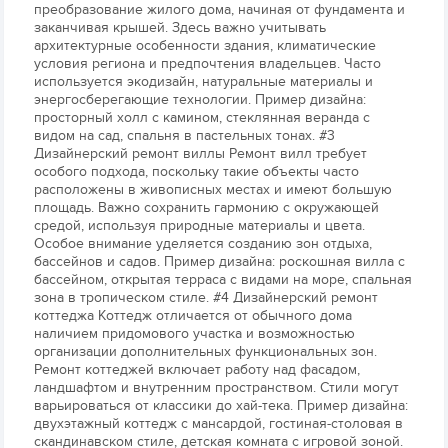
преобразование жилого дома, начиная от фундамента и
заканчивая крышей. Здесь важно учитывать
архитектурные особенности здания, климатические
условия региона и предпочтения владельцев. Часто
используется экодизайн, натуральные материалы и
энергосберегающие технологии. Пример дизайна:
просторный холл с камином, стеклянная веранда с
видом на сад, спальня в пастельных тонах. #3
Дизайнерский ремонт виллы Ремонт вилл требует
особого подхода, поскольку такие объекты часто
расположены в живописных местах и имеют большую
площадь. Важно сохранить гармонию с окружающей
средой, используя природные материалы и цвета.
Особое внимание уделяется созданию зон отдыха,
бассейнов и садов. Пример дизайна: роскошная вилла с
бассейном, открытая терраса с видами на море, спальная
зона в тропическом стиле. #4 Дизайнерский ремонт
коттеджа Коттедж отличается от обычного дома
наличием придомового участка и возможностью
организации дополнительных функциональных зон.
Ремонт коттеджей включает работу над фасадом,
ландшафтом и внутренним пространством. Стили могут
варьироваться от классики до хай-тека. Пример дизайна:
двухэтажный коттедж с мансардой, гостиная-столовая в
скандинавском стиле, детская комната с игровой зоной.