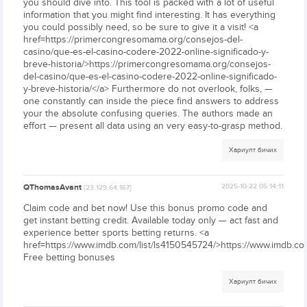
you should dive into. This tool is packed with a lot of useful
information that you might find interesting. It has everything
you could possibly need, so be sure to give it a visit! <a
href=https://primercongresomama.org/consejos-del-
casino/que-es-el-casino-codere-2022-online-significado-y-
breve-historia/>https://primercongresomama.org/consejos-
del-casino/que-es-el-casino-codere-2022-online-significado-
y-breve-historia/</a> Furthermore do not overlook, folks, —
one constantly can inside the piece find answers to address
your the absolute confusing queries. The authors made an
effort — present all data using an very easy-to-grasp method.
Хариулт бичих
QThomasAvant
2025-10-22 05:14:11
[23.129.64.167]
Claim code and bet now! Use this bonus promo code and
get instant betting credit. Available today only — act fast and
experience better sports betting returns. <a
href=https://www.imdb.com/list/ls4150545724/>https://www.imdb.co
Free betting bonuses
Хариулт бичих