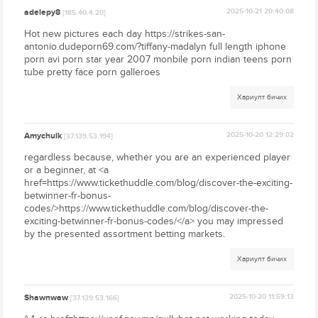
adelepy8
2025-10-21 20:40:08
[185.40.4.20]
Hot new pictures each day https://strikes-san-
antonio.dudeporn69.com/?tiffany-madalyn full length iphone
porn avi porn star year 2007 monbile porn indian teens porn
tube pretty face porn galleroes
Хариулт бичих
Amychulk
2025-10-20 12:29:02
[37.139.53.194]
regardless because, whether you are an experienced player
or a beginner, at <a
href=https://www.tickethuddle.com/blog/discover-the-exciting-
betwinner-fr-bonus-
codes/>https://www.tickethuddle.com/blog/discover-the-
exciting-betwinner-fr-bonus-codes/</a> you may impressed
by the presented assortment betting markets.
Хариулт бичих
Shawnwaw
2025-10-20 11:59:13
[37.139.53.166]