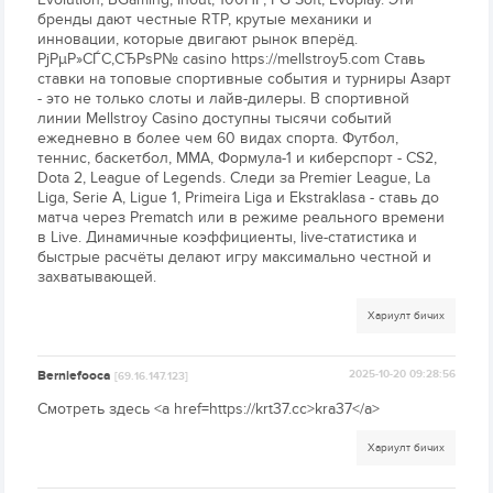
бренды дают честные RTP, крутые механики и
инновации, которые двигают рынок вперёд.
РјРµР»СЃС‚СЂРѕР№ casino https://mellstroy5.com Ставь
ставки на топовые спортивные события и турниры Азарт
- это не только слоты и лайв-дилеры. В спортивной
линии Mellstroy Casino доступны тысячи событий
ежедневно в более чем 60 видах спорта. Футбол,
теннис, баскетбол, MMA, Формула-1 и киберспорт - CS2,
Dota 2, League of Legends. Следи за Premier League, La
Liga, Serie A, Ligue 1, Primeira Liga и Ekstraklasa - ставь до
матча через Prematch или в режиме реального времени
в Live. Динамичные коэффициенты, live-статистика и
быстрые расчёты делают игру максимально честной и
захватывающей.
Хариулт бичих
Berniefooca
2025-10-20 09:28:56
[69.16.147.123]
Смотреть здесь <a href=https://krt37.cc>kra37</a>
Хариулт бичих