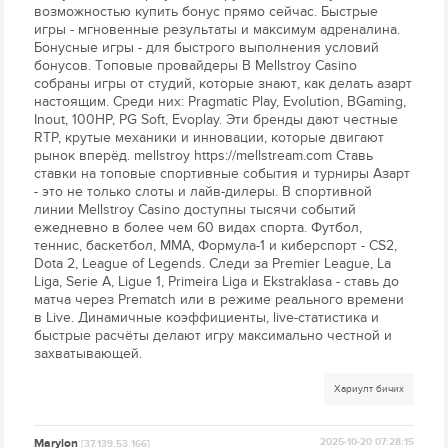
возможностью купить бонус прямо сейчас. Быстрые
игры - мгновенные результаты и максимум адреналина.
Бонусные игры - для быстрого выполнения условий
бонусов. Топовые провайдеры В Mellstroy Casino
собраны игры от студий, которые знают, как делать азарт
настоящим. Среди них: Pragmatic Play, Evolution, BGaming,
Inout, 100HP, PG Soft, Evoplay. Эти бренды дают честные
RTP, крутые механики и инновации, которые двигают
рынок вперёд. mellstroy https://mellstream.com Ставь
ставки на топовые спортивные события и турниры Азарт
- это не только слоты и лайв-дилеры. В спортивной
линии Mellstroy Casino доступны тысячи событий
ежедневно в более чем 60 видах спорта. Футбол,
теннис, баскетбол, MMA, Формула-1 и киберспорт - CS2,
Dota 2, League of Legends. Следи за Premier League, La
Liga, Serie A, Ligue 1, Primeira Liga и Ekstraklasa - ставь до
матча через Prematch или в режиме реального времени
в Live. Динамичные коэффициенты, live-статистика и
быстрые расчёты делают игру максимально честной и
захватывающей.
Хариулт бичих
Marylon
2025-10-20 07:28:15
[37.139.53.166]