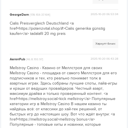
GeorgeDam
2025-10-20 06:53:04
[178.159.37.104]
Cialis Preisvergleich Deutschland <a
href=https://potenzvital.shop/#>Cialis generika günstig
kaufen</a> tadalafil 20 mg preis
Хариулт бичих
AaronFub
2025-10-20 06:43:28
[46.8.193.97]
Mellstroy Casino - Казино от Меллстроя для своих
Mellstroy Casino - площадка от самого Меллстроя для его
подписчиков и тех, кто реально понимает толк в
азартных играх. Здесь собраны лучшие слоты, лайв-игры
и крэши от ведущих провайдеров. Честный азарт,
максимум драйва и только проверенный контент. <a
href=https://mellstroy.social>kick mellstroy</a> Популярные
категории игр в Mellstroy Casino В нашем казино ты
найдёшь всё: от классики до хай-тек решений, от
быстрых игр до настоящих шоу. Вот что ждёт внутри: <a
href=https://mellstroy.social>mellstroy bonus</a>
Популярные - топовые хиты и новинки, которые