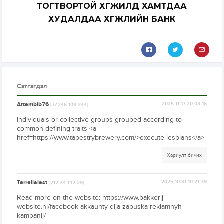
ТОГТВОРТОЙ ХӨГЖИЛД ХАМТДАА
ХУДАЛДАА ХӨГЖЛИЙН БАНК
Сэтгэгдэл
Artembib76
2025-11-17 20:03:16
[77.246.109.244]
Individuals or collective groups grouped according to
common defining traits <a
href=https://www.tapestrybrewery.com/>execute lesbians</a>
Хариулт бичих
Terrellalest
2025-10-31 10:21:39
[212.34.142.29]
Read more on the website: https://www.bakkerij-
website.nl/facebook-akkaunty-dlja-zapuska-reklamnyh-
kampanij/