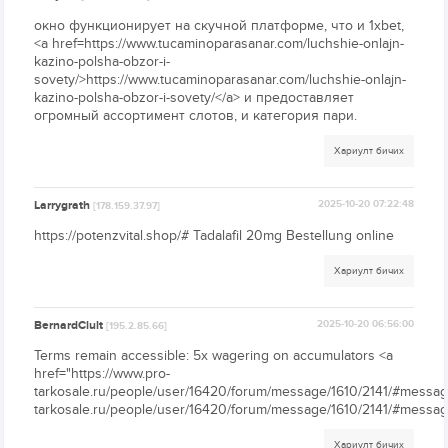
окно функционирует на скучной платформе, что и 1xbet,
<a href=https://www.tucaminoparasanar.com/luchshie-onlajn-
kazino-polsha-obzor-i-
sovety/>https://www.tucaminoparasanar.com/luchshie-onlajn-
kazino-polsha-obzor-i-sovety/</a> и предоставляет
огромный ассортимент слотов, и категория пари.
Хариулт бичих
Larrygrath
2025-10-20 07:22:48
[178.159.37.97]
https://potenzvital.shop/# Tadalafil 20mg Bestellung online
Хариулт бичих
BernardClult
2025-10-20 06:56:00
[195.2.85.66]
Terms remain accessible: 5x wagering on accumulators <a
href="https://www.pro-
tarkosale.ru/people/user/16420/forum/message/1610/2141/#messag
tarkosale.ru/people/user/16420/forum/message/1610/2141/#messag
Хариулт бичих