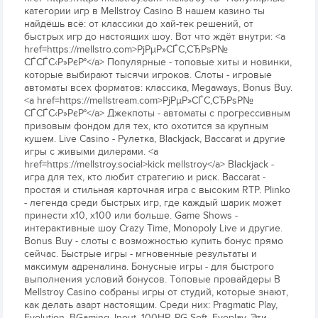
категории игр в Mellstroy Casino В нашем казино ты
найдёшь всё: от классики до хай-тек решений, от
быстрых игр до настоящих шоу. Вот что ждёт внутри: <a
href=https://mellstro.com>РјРµР»СЃС‚СЂРѕР№
СЃСЃС‹Р»РєР°</a> Популярные - топовые хиты и новинки,
которые выбирают тысячи игроков. Слоты - игровые
автоматы всех форматов: классика, Megaways, Bonus Buy.
<a href=https://mellstream.com>РјРµР»СЃС‚СЂРѕР№
СЃСЃС‹Р»РєР°</a> Джекпоты - автоматы с прогрессивным
призовым фондом для тех, кто охотится за крупным
кушем. Live Casino - Рулетка, Blackjack, Baccarat и другие
игры с живыми дилерами. <a
href=https://mellstroy.social>kick mellstroy</a> Blackjack -
игра для тех, кто любит стратегию и риск. Baccarat -
простая и стильная карточная игра с высоким RTP. Plinko
- легенда среди быстрых игр, где каждый шарик может
принести х10, х100 или больше. Game Shows -
интерактивные шоу Crazy Time, Monopoly Live и другие.
Bonus Buy - слоты с возможностью купить бонус прямо
сейчас. Быстрые игры - мгновенные результаты и
максимум адреналина. Бонусные игры - для быстрого
выполнения условий бонусов. Топовые провайдеры В
Mellstroy Casino собраны игры от студий, которые знают,
как делать азарт настоящим. Среди них: Pragmatic Play,
Evolution, BGaming, Inout, 100HP, PG Soft, Evoplay. Эти