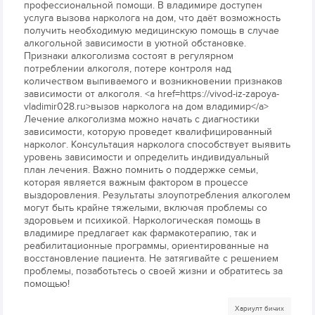
профессиональной помощи. В владимире доступен
услуга вызова нарколога на дом, что даёт возможность
получить необходимую медицинскую помощь в случае
алкогольной зависимости в уютной обстановке.
Признаки алкоголизма состоят в регулярном
потреблении алкоголя, потере контроля над
количеством выпиваемого и возникновении признаков
зависимости от алкоголя. <a href=https://vivod-iz-zapoya-
vladimir028.ru>вызов нарколога на дом владимир</a>
Лечение алкоголизма можно начать с диагностики
зависимости, которую проведет квалифицированный
нарколог. Консультация нарколога способствует выявить
уровень зависимости и определить индивидуальный
план лечения. Важно помнить о поддержке семьи,
которая является важным фактором в процессе
выздоровления. Результаты злоупотребления алкоголем
могут быть крайне тяжелыми, включая проблемы со
здоровьем и психикой. Наркологическая помощь в
владимире предлагает как фармакотерапию, так и
реабилитационные программы, ориентированные на
восстановление пациента. Не затягивайте с решением
проблемы, позаботьтесь о своей жизни и обратитесь за
помощью!
Хариулт бичих