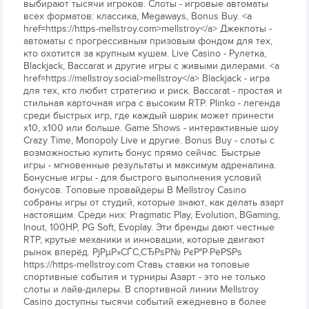
выбирают тысячи игроков. Слоты - игровые автоматы
всех форматов: классика, Megaways, Bonus Buy. <a
href=https://https-mellstroy.com>mellstroy</a> Джекпоты -
автоматы с прогрессивным призовым фондом для тех,
кто охотится за крупным кушем. Live Casino - Рулетка,
Blackjack, Baccarat и другие игры с живыми дилерами. <a
href=https://mellstroy.social>mellstroy</a> Blackjack - игра
для тех, кто любит стратегию и риск. Baccarat - простая и
стильная карточная игра с высоким RTP. Plinko - легенда
среди быстрых игр, где каждый шарик может принести
х10, х100 или больше. Game Shows - интерактивные шоу
Crazy Time, Monopoly Live и другие. Bonus Buy - слоты с
возможностью купить бонус прямо сейчас. Быстрые
игры - мгновенные результаты и максимум адреналина.
Бонусные игры - для быстрого выполнения условий
бонусов. Топовые провайдеры В Mellstroy Casino
собраны игры от студий, которые знают, как делать азарт
настоящим. Среди них: Pragmatic Play, Evolution, BGaming,
Inout, 100HP, PG Soft, Evoplay. Эти бренды дают честные
RTP, крутые механики и инновации, которые двигают
рынок вперёд. РјРµР»СЃС‚СЂРѕР№ РєР°Р·РёРЅРѕ
https://https-mellstroy.com Ставь ставки на топовые
спортивные события и турниры Азарт - это не только
слоты и лайв-дилеры. В спортивной линии Mellstroy
Casino доступны тысячи событий ежедневно в более