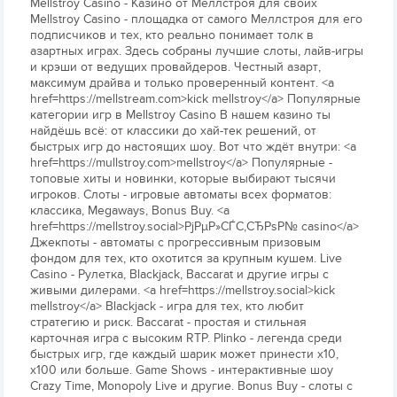
Mellstroy Casino - Казино от Меллстроя для своих
Mellstroy Casino - площадка от самого Меллстроя для его
подписчиков и тех, кто реально понимает толк в
азартных играх. Здесь собраны лучшие слоты, лайв-игры
и крэши от ведущих провайдеров. Честный азарт,
максимум драйва и только проверенный контент. <a
href=https://mellstream.com>kick mellstroy</a> Популярные
категории игр в Mellstroy Casino В нашем казино ты
найдёшь всё: от классики до хай-тек решений, от
быстрых игр до настоящих шоу. Вот что ждёт внутри: <a
href=https://mullstroy.com>mellstroy</a> Популярные -
топовые хиты и новинки, которые выбирают тысячи
игроков. Слоты - игровые автоматы всех форматов:
классика, Megaways, Bonus Buy. <a
href=https://mellstroy.social>РјРµР»СЃС‚СЂРѕР№ casino</a>
Джекпоты - автоматы с прогрессивным призовым
фондом для тех, кто охотится за крупным кушем. Live
Casino - Рулетка, Blackjack, Baccarat и другие игры с
живыми дилерами. <a href=https://mellstroy.social>kick
mellstroy</a> Blackjack - игра для тех, кто любит
стратегию и риск. Baccarat - простая и стильная
карточная игра с высоким RTP. Plinko - легенда среди
быстрых игр, где каждый шарик может принести х10,
х100 или больше. Game Shows - интерактивные шоу
Crazy Time, Monopoly Live и другие. Bonus Buy - слоты с