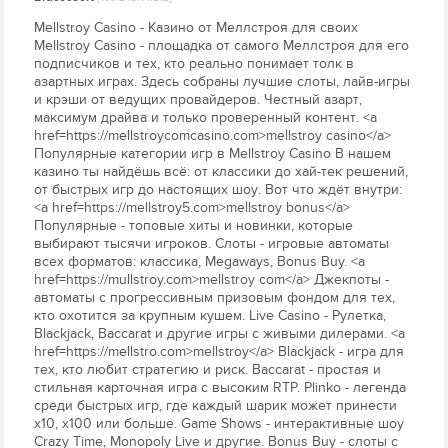
Mellstroy Casino - Казино от Меллстроя для своих
Mellstroy Casino - площадка от самого Меллстроя для его
подписчиков и тех, кто реально понимает толк в
азартных играх. Здесь собраны лучшие слоты, лайв-игры
и крэши от ведущих провайдеров. Честный азарт,
максимум драйва и только проверенный контент. <a
href=https://mellstroycomcasino.com>mellstroy casino</a>
Популярные категории игр в Mellstroy Casino В нашем
казино ты найдёшь всё: от классики до хай-тек решений,
от быстрых игр до настоящих шоу. Вот что ждёт внутри:
<a href=https://mellstroy5.com>mellstroy bonus</a>
Популярные - топовые хиты и новинки, которые
выбирают тысячи игроков. Слоты - игровые автоматы
всех форматов: классика, Megaways, Bonus Buy. <a
href=https://mullstroy.com>mellstroy com</a> Джекпоты -
автоматы с прогрессивным призовым фондом для тех,
кто охотится за крупным кушем. Live Casino - Рулетка,
Blackjack, Baccarat и другие игры с живыми дилерами. <a
href=https://mellstro.com>mellstroy</a> Blackjack - игра для
тех, кто любит стратегию и риск. Baccarat - простая и
стильная карточная игра с высоким RTP. Plinko - легенда
среди быстрых игр, где каждый шарик может принести
х10, х100 или больше. Game Shows - интерактивные шоу
Crazy Time, Monopoly Live и другие. Bonus Buy - слоты с