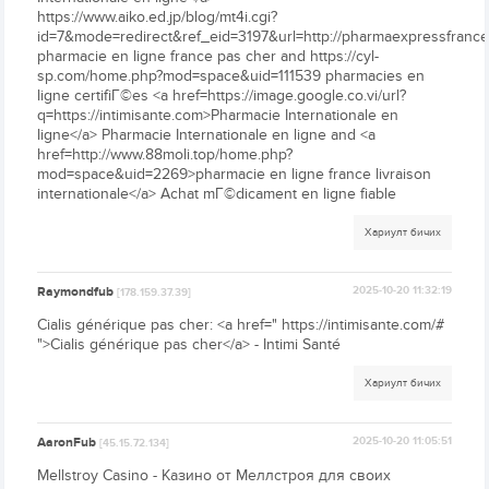
https://www.aiko.ed.jp/blog/mt4i.cgi?
id=7&mode=redirect&ref_eid=3197&url=http://pharmaexpressfranc
pharmacie en ligne france pas cher and https://cyl-
sp.com/home.php?mod=space&uid=111539 pharmacies en
ligne certifiГ©es <a href=https://image.google.co.vi/url?
q=https://intimisante.com>Pharmacie Internationale en
ligne</a> Pharmacie Internationale en ligne and <a
href=http://www.88moli.top/home.php?
mod=space&uid=2269>pharmacie en ligne france livraison
internationale</a> Achat mГ©dicament en ligne fiable
Хариулт бичих
Raymondfub
2025-10-20 11:32:19
[178.159.37.39]
Cialis générique pas cher: <a href=" https://intimisante.com/#
">Cialis générique pas cher</a> - Intimi Santé
Хариулт бичих
AaronFub
2025-10-20 11:05:51
[45.15.72.134]
Mellstroy Casino - Казино от Меллстроя для своих