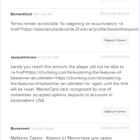
BernardClult
2025-10-20 08:05:13
[195.2.85.66]
Terms remain accessible: 5x wagering on accumulators <a
href="https://www.lanubedocente.21.edu.ar/profile/bestonlinesports
Хариулт бичих
Jacquelinevow
2025-10-20 07:51:12
[37.139.53.194]
barely you reach this amount, the player will not be able to
<a href=https://chunking.com.hk/exploring-the-features-of-
betwinner-an-ultimate/>https://chunking.com.hk/exploring-
the-features-of-betwinner-an-ultimate/</a> again until the limit
will be reset. MasterCard card recognized by one of
sometimes accepted options deposits to accounts in
bookmakers USA.
Хариулт бичих
Brucecoert
2025-10-20 07:47:14
[109.248.129.86]
Mellstroy Casino - Казино от Меллстроя для своих