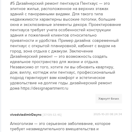
#5 Дизайнерский ремонт пентхауса Пентхаус — это
элитное жилье, расположенное на верхних этажах
зданий с панорамными видами. Для такого типа
недвижимости характерны высокие потолки, большие
окна и эксклюзивные элементы декора. Проектирование
пентхауса требует учета особенностей конструкции
здания и пожеланий клиентов относительно
приватности и удобства. Пример дизайна: современный
пентхаус с открытой планировкой, кабинет с видом на
город, зона отдыха с джакузи. Заключение
Дизайнерский ремонт — это возможность создать
идеальное пространство для жизни и отдыха.
Независимо от того, хотите ли вы обновить квартиру,
дом, виллу, коттедж или пентхаус, профессиональный
подход гарантирует вам комфорт и эстетическое
удовольствие на долгие годы. дизайнерский ремонт
дома https://designapartment.ru
Хариулт бичих
vivodvladimirDaync
2025-10-20 08:24:34
[37.139.53.45]
Алкоголизм — это серьезное заболевание, которое
требует незамедлительного вмешательства и