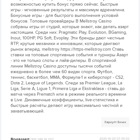
возможностью купить бонус прямо сейчас. Быстрые
игры - мгновенные результаты и максимум адреналина.
Бонусные игры - для быстрого выполнения условий
бонусов. Топовые провайдеры В Mellstroy Casino
собраны игры от студий, которые знают, как делать азарт
настоящим. Среди них: Pragmatic Play, Evolution, BGaming,
Inout, 100HP, PG Soft, Evoplay. Эти бренды дают честные
RTP, крутые механики и инновации, которые двигают
рынок вперёд. mellstroy https://https-mellstroy.com Ставь
ставки на топовые спортивные события и турниры Азарт
- это не только слоты и лайв-дилеры. В спортивной
линии Mellstroy Casino доступны тысячи событий
ежедневно в более чем 60 видах спорта. Футбол,
теннис, баскетбол, MMA, Формула-1 и киберспорт - CS2,
Dota 2, League of Legends. Следи за Premier League, La
Liga, Serie A, Ligue 1, Primeira Liga и Ekstraklasa - ставь до
матча через Prematch или в режиме реального времени
в Live. Динамичные коэффициенты, live-статистика и
быстрые расчёты делают игру максимально честной и
захватывающей.
Хариулт бичих
Brucecoert
2025-10-20 07:39:03
[109.248.14.212]