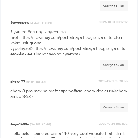
Хариулт бичих
Stevenpew
2025-10-31 08:12:12
[212.34.146.96]
Лучшее без воды здесь: <a
href=https://newshay.com/pechatnaya-tipografiya-chto-eto-i-
kakie-uslugi-ona-
vypolnyaet>https://newshay.com/pechatnaya-tipografiya-chto-
eto-i-kakie-uslugi-ona-vypolnyaet</a>
Хариулт бичих
chery-77
2025-10-31 05:28:55
[91.84.101.30]
chery 8 pro max <a href=https://official-chery-dealer.ru/>chery
arrizo 8</a>
Хариулт бичих
Anya140Sa
2025-10-24 18:51:36
[94.102.49.46]
Hello pals! I came across a 140 very cool website that I think