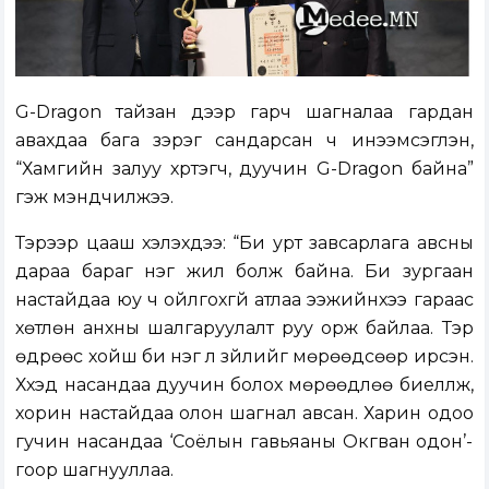
G-Dragon тайзан дээр гарч шагналаа гардан
авахдаа бага зэрэг сандарсан ч инээмсэглэн,
“Хамгийн залуу хүртэгч, дуучин G-Dragon байна”
гэж мэндчилжээ.
Тэрээр цааш хэлэхдээ: “Би урт завсарлага авсны
дараа бараг нэг жил болж байна. Би зургаан
настайдаа юу ч ойлгохгүй атлаа ээжийнхээ гараас
хөтлөн анхны шалгаруулалт руу орж байлаа. Тэр
өдрөөс хойш би нэг л зүйлийг мөрөөдсөөр ирсэн.
Хүүхэд насандаа дуучин болох мөрөөдлөө биелүүлж,
хорин настайдаа олон шагнал авсан. Харин одоо
гучин насандаа ‘Соёлын гавьяаны Окгван одон’-
гоор шагнууллаа.