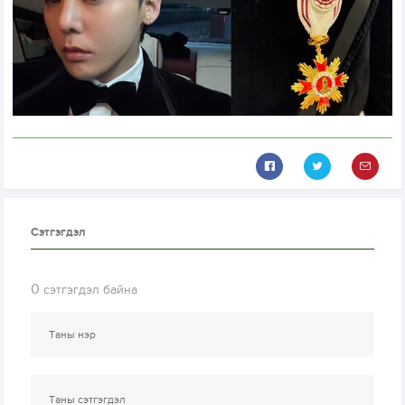
Сэтгэгдэл
0
сэтгэгдэл байна