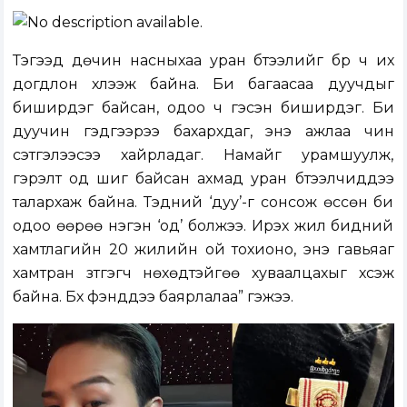
Тэгээд дөчин насныхаа уран бүтээлийг бүр ч их
догдлон хүлээж байна. Би багаасаа дуучдыг
биширдэг байсан, одоо ч гэсэн биширдэг. Би
дуучин гэдгээрээ бахархдаг, энэ ажлаа чин
сэтгэлээсээ хайрладаг. Намайг урамшуулж,
гэрэлт од шиг байсан ахмад уран бүтээлчиддээ
талархаж байна. Тэдний ‘дуу’-г сонсож өссөн би
одоо өөрөө нэгэн ‘од’ болжээ. Ирэх жил бидний
хамтлагийн 20 жилийн ой тохионо, энэ гавьяаг
хамтран зүтгэгч нөхөдтэйгөө хуваалцахыг хүсэж
байна. Бүх фэнүүддээ баярлалаа” гэжээ.