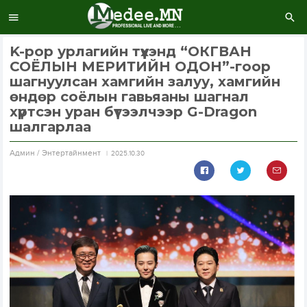
K-pop урлагийн түүхэнд “ОКГВАН
СОЁЛЫН МЕРИТИЙН ОДОН”-гоор
шагнуулсан хамгийн залуу, хамгийн
өндөр соёлын гавьяаны шагнал
хүртсэн уран бүтээлчээр G-Dragon
шалгарлаа
Aдмин / Энтертайнмент
2025.10.30