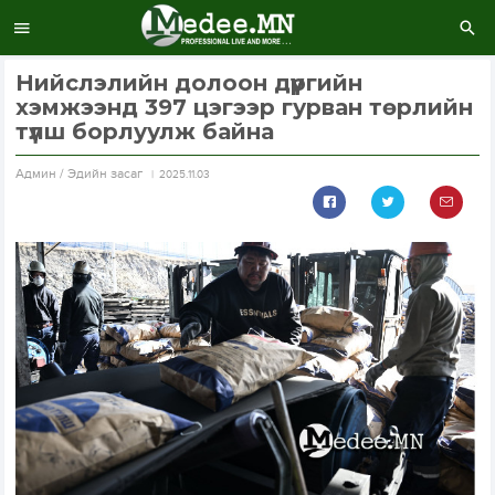
Нийслэлийн долоон дүүргийн
хэмжээнд 397 цэгээр гурван төрлийн
түлш борлуулж байна
Aдмин / Эдийн засаг
2025.11.03