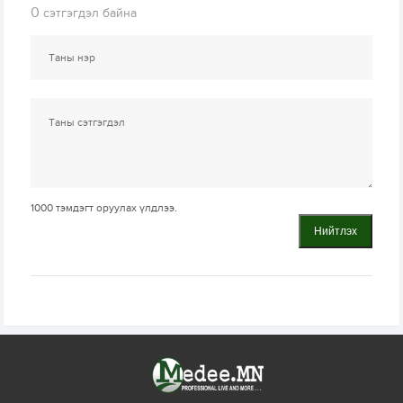
0
сэтгэгдэл байна
1000
тэмдэгт оруулах үлдлээ.
Нийтлэх