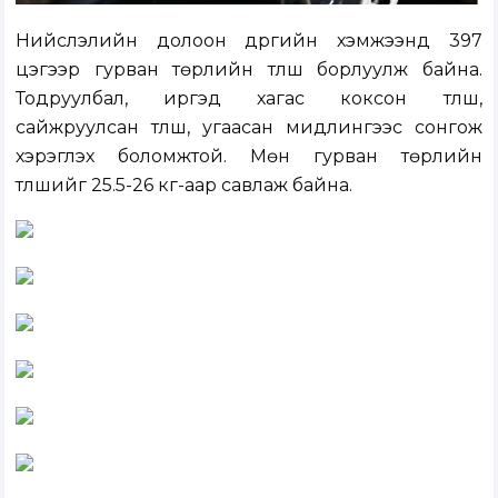
Нийслэлийн долоон дүүргийн хэмжээнд 397
цэгээр гурван төрлийн түлш борлуулж байна.
Тодруулбал, иргэд хагас коксон түлш,
сайжруулсан түлш, угаасан мидлингээс сонгож
хэрэглэх боломжтой. Мөн гурван төрлийн
түлшийг 25.5-26 кг-аар савлаж байна.