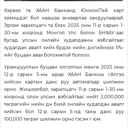
Хэрвээ та ХААН Банканд ЮнионПэй карт
эзэмшдэг бол наашаа анхаарлаа хандуулаарай.
Эрхэм харилцагч та бүхэн 2025 оны 11-р сарын 1-
30-ны хооронд Монгол Улс болон БНХАУ-аас
бусад улсын онлайн худалдааны вэбсайтаас
худалдан авалт хийх бүрдээ үнийн дүнгийнхээ 5%-
ийг буцаан авах боломжтой боллоо.
Урамшууллын буцаан олголтын мөнгө 2025 оны
12-р сарын 5-ны өдөр ХААН Банкны гүйлгээ
хийсэн картын данс руу автоматаар шилжин
орно. Жишээлбэл, харилцагч 11-р сарын 1-30-ны
хооронд олон улсын вэбсайтаас нийт 2,000,000
төгрөгийн үнийн дүн бүхий онлайн худалдан авалт
хийсэн бол 12-р сарын 5-нд таны данс руу
100,000 төгрөг шилжин орно гэсэн үг юм.