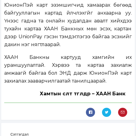
ЮнионПэй карт эзэмшигчид хамаарах бөгөөд
байгууллагын картад үйлчлэхгүйг анхаарна уу.
Үүнээс гадна та онлайн худалдан авалт хийхдээ
тухайн картаа ХААН Банкных мөн эсэх, картан
дээр UnionPay гэсэн тэмдэглэгээ байгаа эсэхийг
дахин нэг нягтлаарай.
ХААН Банкны картууд хамгийн их
урамшуулалтай. Хэрвээ та картаа захиалж
амжаагүй байгаа бол
ЭНД
дарж ЮнионПэй карт
захиалах зааварчилгаатай танилцаарай
.
Хамтын өсөлт төгөлдөр – ХААН Банк
Сэтгэгдэл