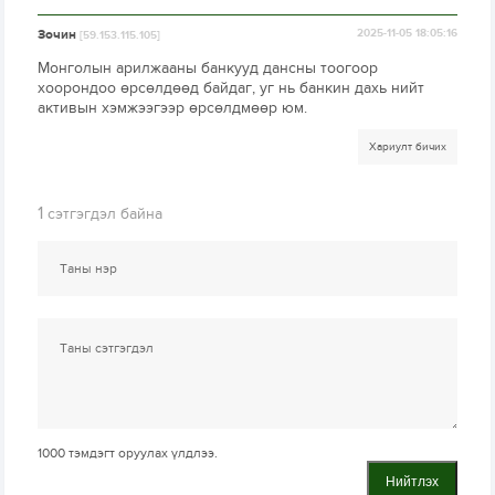
Зочин
2025-11-05 18:05:16
[59.153.115.105]
Монголын арилжааны банкууд дансны тоогоор
хоорондоо өрсөлдөөд байдаг, уг нь банкин дахь нийт
активын хэмжээгээр өрсөлдмөөр юм.
Хариулт бичих
1
сэтгэгдэл байна
1000
тэмдэгт оруулах үлдлээ.
Нийтлэх