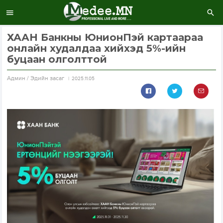
ХААН Банкны ЮнионПэй картаараа
онлайн худалдаа хийхэд 5%-ийн
буцаан олголттой
Aдмин / Эдийн засаг
2025.11.05