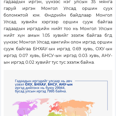
гадаадын иргэн, үүнээс нэг улсын 35 мянга
гаруй иргэн Монгол Улсад оршин суух
боломжтой юм. Өнөөдрийн байдлаар Монгол
Улсад хувийн хэргээр оршин сууж байгаа
гадаадын иргэдийн нийт тоо нь Монгол Улсын
нийт хүн амын 1.05 хувийг эзэлж байгаа бөгөөд
үүнээс Монгол Улсад хамгийн олон иргэд оршин
сууж байгаа БНХАУ-ын иргэд 0.69 хувь, ОХУ-ын
иргэд 0.07 хувь, БНСУ-ын иргэд 0.03 хувь, АНУ-
ын иргэд 0.02 хувийг тус тус эзэлж байна.