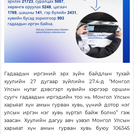
Гадаадын иргэний эрх зүйн байдлын тухай
хуулийн 27 дугаар зүйлийн 27.4-д “Монгол
Улсын нутаг дэвсгэрт хувийн хэргээр оршин
суугч гадаадын иргэдийн тоо нь Монгол Улсын
харьяат хүн амын гурван хувь, үүний дотор нэг
улсын иргэн нэг хувь хүртэл байж болно” гэж
заасан. Хуулийн дагуу авч үзвэл Монгол Улсын
харьяат хүн амын гурван хувь буюу 106345