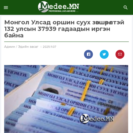
Монгол Улсад оршин суух зөвшөөрөлтэй
132 улсын 37939 гадаадын иргэн
байна
Aдмин / Эдийн засаг
2025.11.07