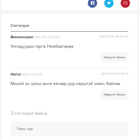
Сэтгэгдэл
Баасансүрэн
2025-11-08 06:49:36
[103.229.122.239]
Хятадуудаа гаргө Нямбаатарөө
Хариулт бичих
Иргүн
2025-11-07 17:02:41
[202.9.40.174]
Миний эх орны өнгө яагаад урд хөрштэй ижил байнаа
Хариулт бичих
2
сэтгэгдэл байна