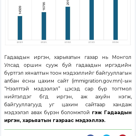
Гадаадын иргэн, харьяатын газар нь Монгол
Улсад оршин сууж буй гадаадын иргэдийн
бүртгэл хяналтын тоон мэдээллийг байгууллагын
албан ёсны цахим сайт (immigration.gov.mn)-ын
“Нээлттэй мэдээлэл” цэсэд сар бүр тогтмол
нийтэлдэг бөгөөд иргэн, аж ахуйн нэгж,
байгууллагууд уг цахим сайтаар хандаж
мэдээлэл авах бүрэн боломжтой
гэж Гадаадын
иргэн, харьяатын газраас мэдээллээ.