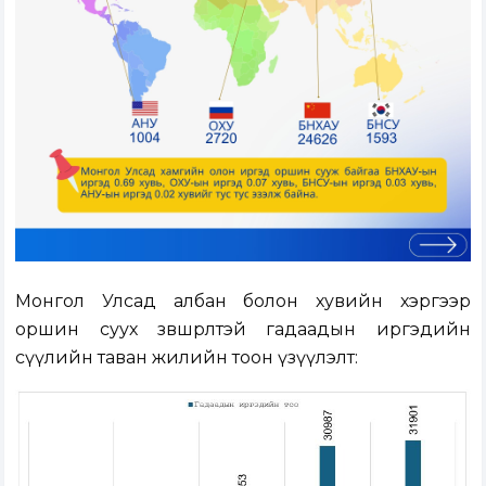
Монгол Улсад албан болон хувийн хэргээр
оршин суух зөвшөөрөлтэй гадаадын иргэдийн
сүүлийн таван жилийн тоон үзүүлэлт: