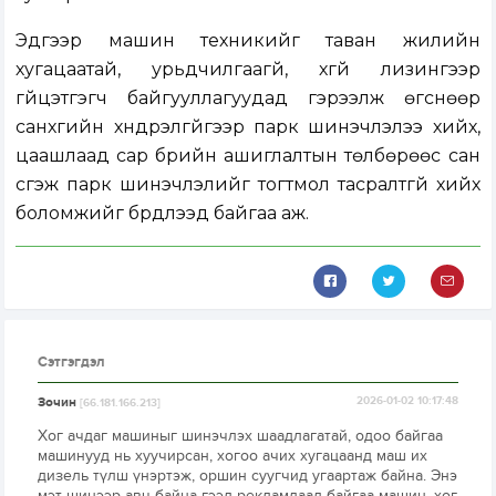
Эдгээр машин техникийг таван жилийн
хугацаатай, урьдчилгаагүй, хүүгүй лизингээр
гүйцэтгэгч байгууллагуудад гэрээлж өгснөөр
санхүүгийн хүндрэлгүйгээр парк шинэчлэлээ хийх,
цаашлаад сар бүрийн ашиглалтын төлбөрөөс сан
үүсгэж парк шинэчлэлийг тогтмол тасралтгүй хийх
боломжийг бүрдүүлээд байгаа аж.
Сэтгэгдэл
Зочин
2026-01-02 10:17:48
[66.181.166.213]
Хог ачдаг машиныг шинэчлэх шаадлагатай, одоо байгаа
машинууд нь хуучирсан, хогоо ачих хугацаанд маш их
дизель түлш үнэртэж, оршин суугчид угаартаж байна. Энэ
мэт шинээр авч байна гээд рекламдаад байгаа машин, хог