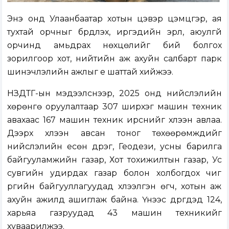
Энэ онд Улаанбаатар хотын цэвэр цэмцгэр, ая
тухтай орчныг бүрдүүлэх, иргэдийн эрүүл, аюулгүй
орчинд амьдрах нөхцөлийг бий болгох
зорилгоор хот, нийтийн аж ахуйн салбарт парк
шинэчлэлийн ажлыг үе шаттай хийжээ.
НЗДТГ-ын мэдээлснээр, 2025 онд нийслэлийн
хөрөнгө оруулалтаар 307 ширхэг машин техник
авахаас 167 машин техник ирснийг хүлээн авлаа.
Дээрх хүлээн авсан тоног төхөөрөмжүүдийг
нийслэлийн есөн дүүрэг, Геодези, усны барилга
байгууламжийн газар, Хот тохижилтын газар, Ус
сувгийн удирдах газар болон холбогдох чиг
үүргийн байгууллагуудад хүлээлгэн өгч, хотын аж
ахуйн ажилд ашиглаж байна. Үүнээс дүүргүүдэд 124,
харьяа газруудад 43 машин техникийг
хуваарилжээ.