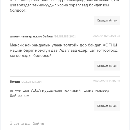
цэвэрлэдэг техникүүдыг хаана хэрэглээд байдаг юм
болдоо!!!
Хариулт бичих
шинэчлэмээр ажил байна
2026-01-02 03:21:03
[66.181.185.202]
Манайх найрамдалын улаан толгойн дор байдаг. ХОГНЫ
машин бараг ирэхгүй дээ. Адаглаад өдөр, цаг тогтоогоод
хогоо авдаг болоосой.
Хариулт бичих
Зочин
2025-12-31 16:35:53
[202.21.124.29]
яг үүн шиг АЗЗА нуудынхаа техникийг шинэчлэмээр
байгаа юм
Хариулт бичих
3
сэтгэгдэл байна