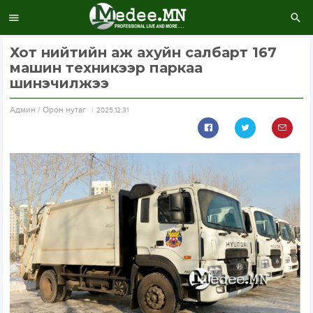
Хот нийтийн аж ахуйн салбарт 167
машин техникээр паркаа
шинэчилжээ
Aдмин / Орон нутаг
2025.12.31