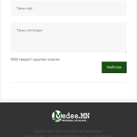
1000
тэмдэгт оруулах үлдлээ.
Нийтлэх
Зохиогчийн эрх хуулиар хамгаалагдсан.
Бидний тухай
Сурталчилгаа байршуулах
Холбоо барих