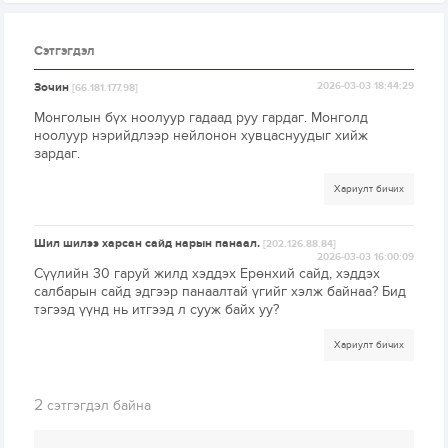
Сэтгэгдэл
Зочин
2026-03-03 18:44:29
[66.181.177.98]
Монголын бүх ноолуур гадаад руу гардаг. Монголд
ноолуур нэрийдлээр нейлонон хувцаснуудыг хийж
зардаг.
Хариулт бичих
Шил шилээ харсан сайд нарын панаал.
[202.126.88.84]
2026-03-03 16:00:09
Сүүлийн 30 гаруй жилд хэддэх Ерөнхий сайд, хэддэх
салбарын сайд эдгээр панаалтай үгийг хэлж байнаа? Бид
тэгээд үүнд нь итгээд л сууж байх уу?
Хариулт бичих
2
сэтгэгдэл байна