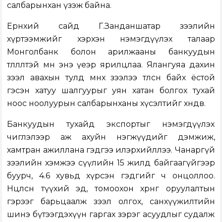
салбарынхан үзэж байна.
Ерөнхий сайд Г.Занданшатар зээлийн
хүртээмжийг хэрхэн нэмэгдүүлэх талаар
Монголбанк болон арилжааны банкуудын
төлөөлөлтэй мөн энэ үеэр ярилцлаа. Ялангуяа дахин
зээл авахын тулд өмнөх зээлээ төлсөн байх ёстой
гэсэн хатуу шалгуурыг уян хатан болгох тухай
ноос ноолуурын салбарынханы хүсэлтийг хөндөв.
Банкуудын тухайд экспортыг нэмэгдүүлэх
чиглэлээр аж ахуйн нэгжүүдийг дэмжиж,
хамтран ажиллана гэдгээ илэрхийллээ. Чанаргүй
зээлийн хэмжээ сүүлийн 15 жилд байгаагүйгээр
буурч, 4.6 хувьд хүрсэн гэдгийг ч онцоллоо.
Нөөцөлсөн түүхий эд, томоохон хөрөнгө оруулалтын
гэрээг барьцаалж зээл олгох, санхүүжилтийн
шинэ бүтээгдэхүүн гаргах зэрэг асуудлыг судалж