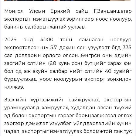
Монгол Улсын Ерөнхий сайд Г.Занданшатар
экспортыг нэмэгдүүлэх зорилгоор ноос ноолуур,
банкны салбарынхантай уулзав.
2025 онд 4000 тонн самнасан ноолуур
экспортолсон нь 5.7 дахин өссөн үзүүлэлт бөгөөд 335
сая долларын орлого олсон. Өнгөрсөн оны эдийн
засгийн өсөлтийн (6.8 хувь өссөн) бүтцийг харах юм
бол хөдөө аж ахуйн салбар нийт өсөлтийн 40 хувийг
бүрдүүлэхэд ноос ноолуурын экспорт зонхилон
нөлөөлжээ.
Зээлийн хүртээмжийг сайжруулах, экспортын
урамшуулалд хамруулах, худалдан авсан түүхий
эд болон экспортын гэрээг барьцаалж зээл олгох
зэргээр дэмжлэг үзүүлбэл үйлдвэрлэлийн хүчин
чадал, экспортыг нэмэгдүүлэх боломжтой гэж тус