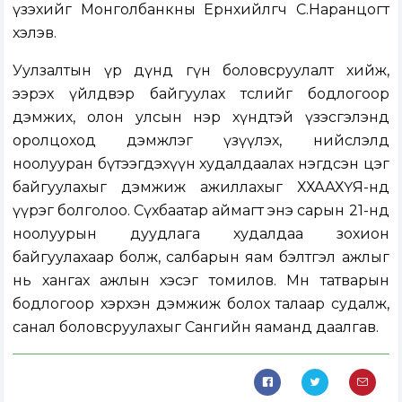
үзэхийг Монголбанкны Ерөнхийлөгч С.Наранцогт
хэлэв.
Уулзалтын үр дүнд гүн боловсруулалт хийж,
ээрэх үйлдвэр байгуулах төслийг бодлогоор
дэмжих, олон улсын нэр хүндтэй үзэсгэлэнд
оролцоход дэмжлэг үзүүлэх, нийслэлд
ноолууран бүтээгдэхүүн худалдаалах нэгдсэн цэг
байгуулахыг дэмжиж ажиллахыг ХХААХҮЯ-нд
үүрэг болголоо. Сүхбаатар аймагт энэ сарын 21-нд
ноолуурын дуудлага худалдаа зохион
байгуулахаар болж, салбарын яам бэлтгэл ажлыг
нь хангах ажлын хэсэг томилов. Мөн татварын
бодлогоор хэрхэн дэмжиж болох талаар судалж,
санал боловсруулахыг Сангийн яаманд даалгав.