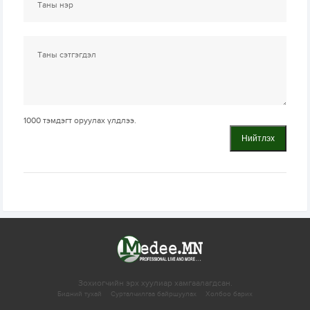
1000
тэмдэгт оруулах үлдлээ.
Нийтлэх
Зохиогчийн эрх хуулиар хамгаалагдсан.
Бидний тухай
Сурталчилгаа байршуулах
Холбоо барих