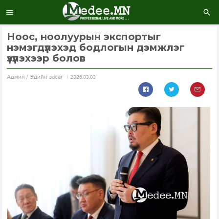
Ноос, ноолуурын экспортыг
нэмэгдүүлэхэд бодлогын дэмжлэг
үзүүлэхээр болов
Aдмин / Эдийн засаг
2026.03.03