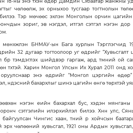
ын 18-ны энэ түүхэн өдөр Дамдин Сүхбаатар жанжны 
тыг чөлөөлж, эх орныхоо тусгаар тогтнолын төлө
 билээ. Тэр мөчөөс эхлэн Монголын орчин цагийн 
 орончдын зориг, эв нэгдэл, итгэл сэтгэл нэгэн дор
юм.
г мөнхжүүлэн БНМАУ-ын Бага хурлын Тэргүүлэгчид 
дрийн 32 дугаар тогтоолоор уг өдрийг “Хувьсгалт
 бүр тэмдэглэх шийдвэр гаргаж, ард түмний ой с
өн түүхтэй. Харин Монгол Улсын Их Хурал 2011 онд х
 оруулснаар энэ өдрийг “Монгол цэргийн өдөр”
үзэл, үндэсний бахархлыг шинэ цагийн өнгө төрхтэй у
.
 зөвхөн нэгэн үеийн бахархал бус, хэдэн мянганы
х оронч сэтгэлийн илэрхийлэл билээ. Хүннү улс, Сян
байгуулсан Чингис хаан, түүний үр хойчсын баатарл
 эрх чөлөөний хувьсгал, 1921 оны Ардын хувьсгал