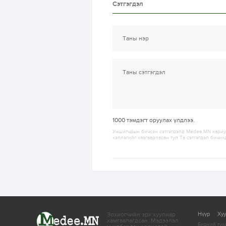
Сэтгэгдэл
1000
тэмдэгт оруулах үлдлээ.
Уншигчдын бичсэн сэтгэгдэлд Medee.MN хариуц
хэллэгийг хязгаарласан тул Та сэтгэгдэл бичих
Зохиогчийн эрх хуулиар
Нүүр
Ху
хамгаалагдсан.
Мэдээлэл
Бидний тух