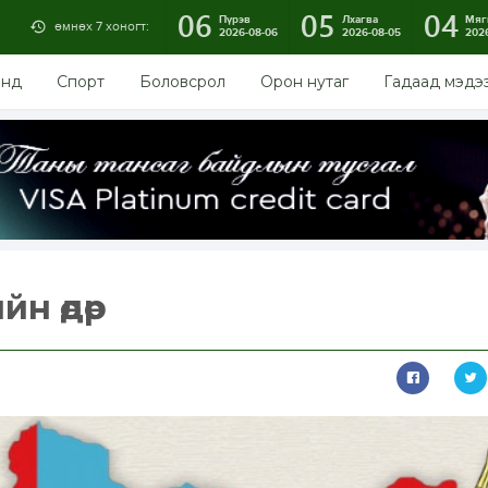
06
05
04
Пүрэв
Лхагва
Мяг
өмнөх 7 хоногт:
2026-08-06
2026-08-05
202
энд
Спорт
Боловсрол
Орон нутаг
Гадаад мэдэ
н өдөр