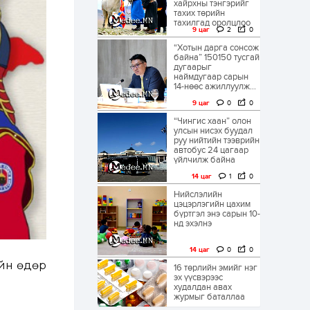
хайрхны тэнгэрийг
тахих төрийн
тахилгад оролцлоо
9 цаг
2
0
“Хотын дарга сонсож
байна” 150150 тусгай
дугаарыг
наймдугаар сарын
14-нөөс ажиллуулж...
9 цаг
0
0
“Чингис хаан” олон
улсын нисэх буудал
руу нийтийн тээврийн
автобус 24 цагаар
үйлчилж байна
14 цаг
1
0
Нийслэлийн
цэцэрлэгийн цахим
бүртгэл энэ сарын 10-
нд эхэлнэ
14 цаг
0
0
ийн өдөр
16 төрлийн эмийг нэг
эх үүсвэрээс
худалдан авах
журмыг баталлаа