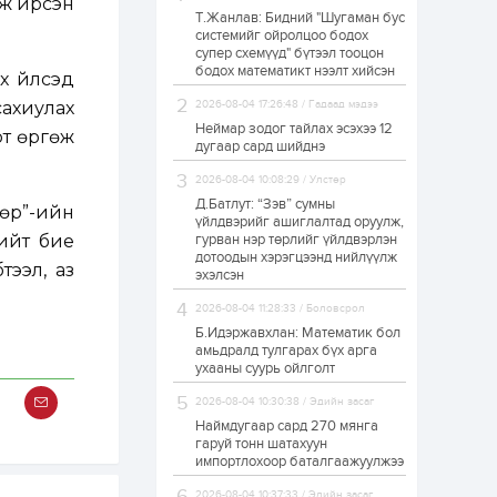
лж ирсэн
Т.Жанлав: Бидний "Шугаман бус
ЗГ: Автобензин,
системийг ойролцоо бодох
дизель түлшний
супер схемүүд" бүтээл тооцон
онцгой албан
татварыг тэглэлээ
бодох математикт нээлт хийсэн
 үйлсэд
ахиулах
2026-08-04 17:26:48 / Гадаад мэдээ
1 өдөр
2
0
Неймар зодог тайлах эсэхээ 12
рт өргөж
З.Мэндсайхан:
дугаар сард шийднэ
Хүнсний нөөцийг
бэлтгэх агуулах,
2026-08-04 10:08:29 / Улстөр
зоорь бэлтгэх ААН-
үүдэд хөнгөлөлттэй
Д.Батлут: “Зэв” сумны
дөр”-ийн
зээл олгоно
үйлдвэрийг ашиглалтад оруулж,
1 өдөр
1
0
нийт бие
гурван нэр төрлийг үйлдвэрлэн
дотоодын хэрэгцээнд нийлүүлж
Европ дахь
үтээл, аз
монголчуудын
эхэлсэн
соёлын наадам
боллоо
2026-08-04 11:28:33 / Боловсрол
Б.Идэржавхлан: Математик бол
1 өдөр
2
0
амьдралд тулгарах бүх арга
ухааны суурь ойлголт
Өнгөрсөн сард
1,439.2 кг үнэт
2026-08-04 10:30:38 / Эдийн засаг
металл худалдан
авчээ
Наймдугаар сард 270 мянга
гаруй тонн шатахуун
импортлохоор баталгаажуулжээ
1 өдөр
0
0
Б.Найдалаа: Энэ
2026-08-04 10:37:33 / Эдийн засаг