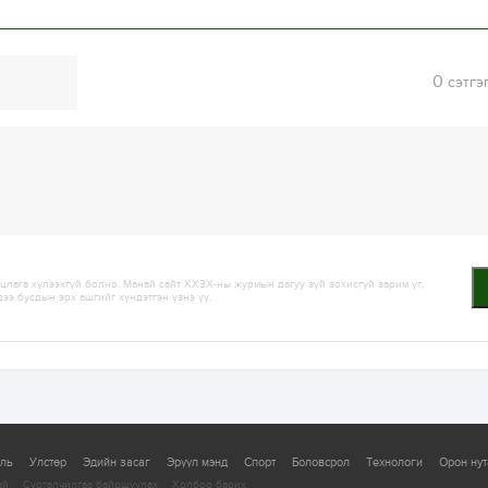
0
сэтгэ
лага хүлээхгүй болно. Манай сайт ХХЗХ-ны журмын дагуу зүй зохисгүй зарим үг,
дээ бусдын эрх ашгийг хүндэтгэн үзнэ үү.
уль
Улстөр
Эдийн засаг
Эрүүл мэнд
Спорт
Боловсрол
Технологи
Орон нут
ай
Сурталчилгаа байршуулах
Холбоо барих