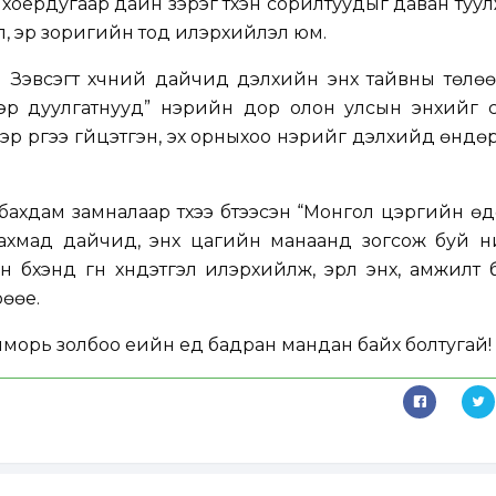
хоёрдугаар дайн зэрэг түүхэн сорилтуудыг даван туу
л, эр зоригийн тод илэрхийлэл юм.
Зэвсэгт хүчний дайчид дэлхийн энх тайвны төлөөх
эр дуулгатнууд” нэрийн дор олон улсын энхийг с
р үүргээ гүйцэтгэн, эх орныхоо нэрийг дэлхийд өндө
бахдам замналаар түүхээ бүтээсэн “Монгол цэргийн ө
йн ахмад дайчид, энх цагийн манаанд зогсож буй 
хэн бүхэнд гүн хүндэтгэл илэрхийлж, эрүүл энх, амжилт б
өөе.
ийморь золбоо үеийн үед бадран мандан байх болтугай!