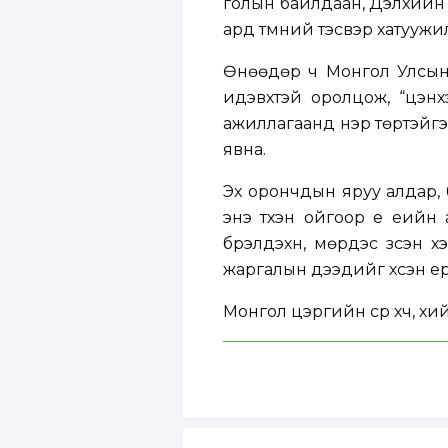
голын байлдаан, Дэлхийн 
ард түмний тэсвэр хатуужи
Өнөөдөр ч Монгол Улсын 
идэвхтэй оролцож, “цэнх
ажиллагаанд нэр төртэйгээ
явна.
Эх орончдын яруу алдар, 
энэ түүхэн ойгоор үе үеи
бүрэлдэхүүн, мөрдэс зүүсэн 
жаргалын дээдийг хүсэн ер
Монгол цэргийн сүр хүч, х