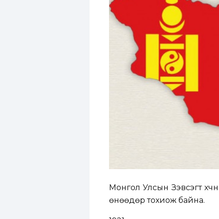
Монгол Улсын Зэвсэгт хүч
өнөөдөр тохиож байна.