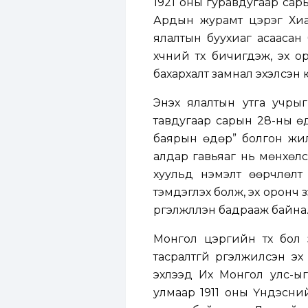
1921 оны гуравдугаар сар
Ардын журамт цэрэг Хиаг
ялалтын буухиаг асаасан
хүчний түүх бичигдэж, эх
бахархалт замнал эхэлсэн 
Энэхүү ялалтын утга учры
тавдугаар сарын 28-ны ө
баярын өдөр” болгон жил
алдар гавьяаг нь мөнхөлс
хуульд нэмэлт өөрчлөлт
тэмдэглэх болж, эх оронч 
үргэлжлүүлэн бадрааж байна
Монгол цэргийн түүх бол
тасралтгүй үргэлжилсэн э
эхлээд Их Монгол улс-ыг 
улмаар 1911 оны Үндэсний