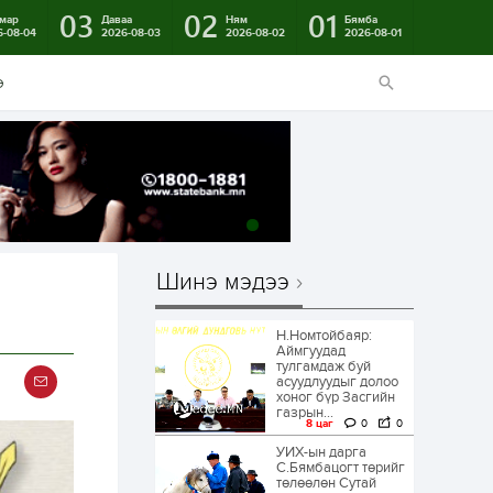
03
02
01
мар
Даваа
Ням
Бямба
6-08-04
2026-08-03
2026-08-02
2026-08-01
э
Шинэ мэдээ
Н.Номтойбаяр:
Аймгуудад
тулгамдаж буй
асуудлуудыг долоо
хоног бүр Засгийн
газрын...
8 цаг
0
0
УИХ-ын дарга
С.Бямбацогт төрийг
төлөөлөн Сутай