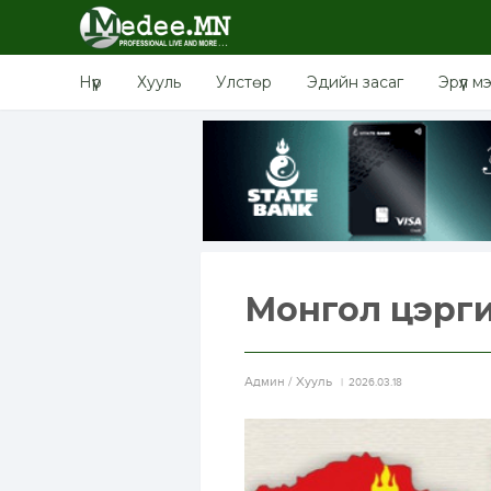
Нүүр
Хууль
Улстөр
Эдийн засаг
Эрүүл м
Монгол цэргий
Aдмин / Хууль
2026.03.18