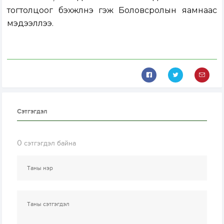
тогтолцоог бэхжүүлнэ гэж Боловсролын яамнаас
мэдээллээ.
Сэтгэгдэл
0
сэтгэгдэл байна