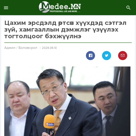
Цахим эрсдэлд өртсөн хүүхдэд сэтгэл
зүй, хамгааллын дэмжлэг үзүүлэх
тогтолцоог бэхжүүлнэ
Aдмин / Боловсрол
2026.06.10