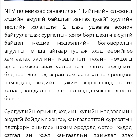
NTV телевизээс санаачилан “Нийгмийн сүлжээнд
хүүхдийн аюулгүй байдлыг хангах тухай” хуулийн
төслийн хэлэлцүүлэг 2 дахь удаагаа зохион
байгуулагдаж сургалтын хөтөлбөрт цахим аюулгүй
байдал, медиа мэдээллийн боловсролын
агуулгыг үе шаттайгаар тусгаж, хүүхэд өөрийгөө
хамгаалах хуулийн мэдлэгтэй, тухайн нөхцөлд
арга хэмжээ авах чадвартай болгох нөхцлийг
бүрдүүлнэ. Эцэг эх, асран хамгаалагчдын оролцоог
нэмэгдүүлж, хүүхдийн цахим хэрэглээнд тавих
хяналт, зөв дадлыг төлөвшүүлэхэд дэмжлэг үзүүлэхээр
болов.
Сургуулийн орчинд хүүхдийн хувийн мэдээллийн
аюулгүй байдлыг хангах, хамгаалалттай сургалтын
платформ ашиглах, цахим эрсдэлд өртсөн хүүхдэд
сэтгэл зүй, хүүхэд хамгааллын дэмжлэг үзүүлэх