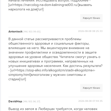
начала лечения. Исследовать вопрос подробнее -
[url=https://narcolog-na-dom-kaliningrad00.ru/]вызвать
нарколога на дом[/url]
Хариулт бичих
Antoniocit
2026-08-08 08:25:33
[146.103.99.65]
В данной статье рассматриваются проблемы
общественного здоровья и социальные факторы,
влияющие на него. Мы акцентируем внимание на
значении профилактики и осведомленности в защите
здоровья на уровне общества. Читатели смогут узнать о
новых инициативах и программах, направленных на
улучшение здоровья населения. Как достичь результата?
- [url=https://stop-alko.info/alkogolizm/stadii-alkogolizma-i-
simptomy.html]алкоголизм у мужчин симптомы и
стадии[/url]
Хариулт бичих
DavidHop
2026-08-08 07:44:35
[146.103.96.37]
Вывод из запоя в Люберцах требуется, когда человек