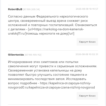
RobertBuB
2026-08-08 10:14:57
[87.199.209.34]
Согласно данным Федерального наркологического
центра, своевременный выезд врача снижает риск
осложнений и повторных госпитализаций. Ознакомиться
с деталями - [url=https://narkolog-na-dom-kamensk-
uralskij11.ru/]помощь нарколога на дому[/url]
Хариулт бичих
Gilbertseida
2026-08-08 10:02:31
[87.199.199.112]
Игнорирование этих симптомов или попытки
самолечения могут привести к серьезным осложнениям.
Своевременная установка капельницы на дому
позволяет быстро улучшить состояние пациента и
минимизировать последствия запоя. Исследовать
вопрос подробнее - https://kapelnica-ot-zapoya-nizhniy-
novgorod0.ru/kapelnicza-ot-zapoya-czena-nizhnij-novgorod
Хариулт бичих