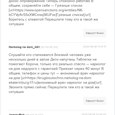
донос опровержение Теперь спокойно работаю В
общем, сохраняйте себе — Грязные списки
[url=https://www.opensanctions.org/entities/NK-
bCYVp4c5SxXWCmxqSKUFxo]Грязные списки[/url]
Боритесь с клеветой Перешлите тому кто в такой же
ситуации
Хариулт бичих
Narkolog na dom_lkKi
2026-08-08 11:01:13
[62.197.45.211]
Слушайте кто сталкивался Близкий человек уже
несколько дней в запое Дети напуганы Таблетки не
помогают Короче, только это реально спасло — нарколог
на дом недорого с гарантией Приехал через 40 минут В
общем, телефон и цены тут — анонимный врач нарколог
на дом [url=https://kruglosutochno.narkolog-na-dom-
ekaterinburg-17.ru]анонимный врач нарколог на дом[/url]
Звоните прямо сейчас Перешлите тем кто в такой же
ситуации
Хариулт бичих
JeremyBah
2026-08-08 10:46:43