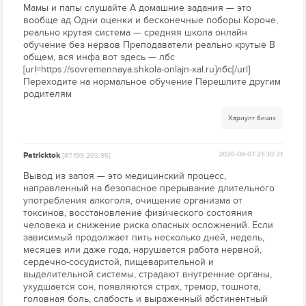
Мамы и папы слушайте А домашние задания — это
вообще ад Одни оценки и бесконечные поборы Короче,
реально крутая система — средняя школа онлайн
обучение без нервов Преподаватели реально крутые В
общем, вся инфа вот здесь — лбс
[url=https://sovremennaya.shkola-onlajn-xal.ru]лбс[/url]
Переходите на нормальное обучение Перешлите другим
родителям
Хариулт бичих
Patricktok
2026-08-07 21:30:21
[87.199.203.95]
Вывод из запоя — это медицинский процесс,
направленный на безопасное прерывание длительного
употребления алкоголя, очищение организма от
токсинов, восстановление физического состояния
человека и снижение риска опасных осложнений. Если
зависимый продолжает пить несколько дней, недель,
месяцев или даже года, нарушается работа нервной,
сердечно-сосудистой, пищеварительной и
выделительной системы, страдают внутренние органы,
ухудшается сон, появляются страх, тремор, тошнота,
головная боль, слабость и выраженный абстинентный