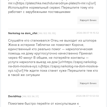
mir.ru]https://platezhka.mezhdunarodnye-platezhi-mir.ru[/url]
Используйте нормальный сервис Перешлите тому кто
работает с зарубежными поставщиками
Хариулт бичих
Narkolog na dom_xfot
2026-08-07 14:15:52
[146.103.115.115]
Слушайте кто сталкивался Отец не выходит из штопора
Жена в истерике Таблетки не помогают Короче,
единственный кто реально помог — наркологическая
помощь на дому круглосуточно качественно Приехал
через 40 минут В общем, не потеряйте контакты —
услуги нарколога выезд на дом [url=https://zapoj.narkolog-
na-dom-moskva-xyz.ru]https://zapoj.narkolog-na-dom-moskva-
xyz.ru[/url] Не ждите пока станет хуже Перешлите тем кто
в такой же ситуации
Хариулт бичих
DavidHop
2026-08-07 13:53:02
[146.103.96.37]
Помогаем быстро перейти от консультации к