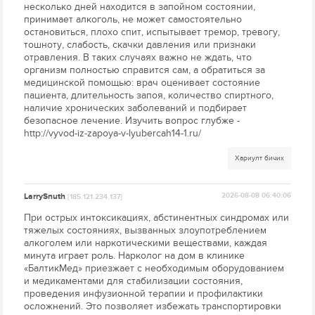
несколько дней находится в запойном состоянии,
принимает алкоголь, не может самостоятельно
остановиться, плохо спит, испытывает тремор, тревогу,
тошноту, слабость, скачки давления или признаки
отравления. В таких случаях важно не ждать, что
организм полностью справится сам, а обратиться за
медицинской помощью: врач оценивает состояние
пациента, длительность запоя, количество спиртного,
наличие хронических заболеваний и подбирает
безопасное лечение. Изучить вопрос глубже -
http://vyvod-iz-zapoya-v-lyubercah14-1.ru/
Хариулт бичих
LarrySnuth
2026-08-08 06:40:06
[185.121.234.137]
При острых интоксикациях, абстинентных синдромах или
тяжелых состояниях, вызванных злоупотреблением
алкоголем или наркотическими веществами, каждая
минута играет роль. Нарколог на дом в клинике
«БалтикМед» приезжает с необходимым оборудованием
и медикаментами для стабилизации состояния,
проведения инфузионной терапии и профилактики
осложнений. Это позволяет избежать транспортировки