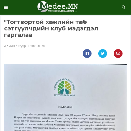
"Тогтвортой хөгжлийн төлөө"
сэтгүүлчдийн клуб мэдэгдэл
гаргалаа
Aдмин / Нүүр
2025.03.19