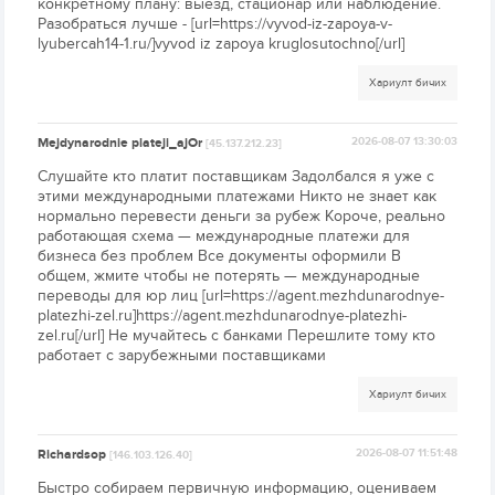
конкретному плану: выезд, стационар или наблюдение.
Разобраться лучше - [url=https://vyvod-iz-zapoya-v-
lyubercah14-1.ru/]vyvod iz zapoya kruglosutochno[/url]
Хариулт бичих
Mejdynarodnie plateji_ajOr
2026-08-07 13:30:03
[45.137.212.23]
Слушайте кто платит поставщикам Задолбался я уже с
этими международными платежами Никто не знает как
нормально перевести деньги за рубеж Короче, реально
работающая схема — международные платежи для
бизнеса без проблем Все документы оформили В
общем, жмите чтобы не потерять — международные
переводы для юр лиц [url=https://agent.mezhdunarodnye-
platezhi-zel.ru]https://agent.mezhdunarodnye-platezhi-
zel.ru[/url] Не мучайтесь с банками Перешлите тому кто
работает с зарубежными поставщиками
Хариулт бичих
Richardsop
2026-08-07 11:51:48
[146.103.126.40]
Быстро собираем первичную информацию, оцениваем