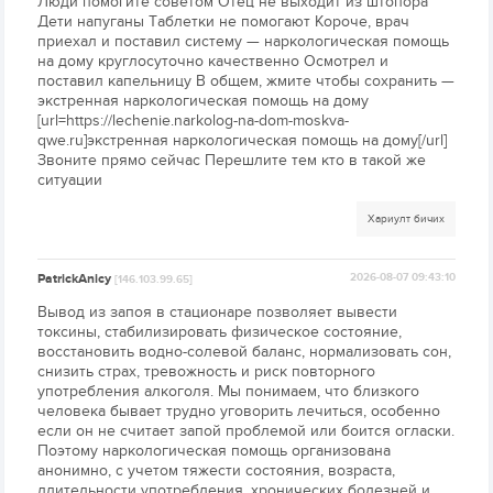
Люди помогите советом Отец не выходит из штопора
Дети напуганы Таблетки не помогают Короче, врач
приехал и поставил систему — наркологическая помощь
на дому круглосуточно качественно Осмотрел и
поставил капельницу В общем, жмите чтобы сохранить —
экстренная наркологическая помощь на дому
[url=https://lechenie.narkolog-na-dom-moskva-
qwe.ru]экстренная наркологическая помощь на дому[/url]
Звоните прямо сейчас Перешлите тем кто в такой же
ситуации
Хариулт бичих
PatrickAnicy
2026-08-07 09:43:10
[146.103.99.65]
Вывод из запоя в стационаре позволяет вывести
токсины, стабилизировать физическое состояние,
восстановить водно-солевой баланс, нормализовать сон,
снизить страх, тревожность и риск повторного
употребления алкоголя. Мы понимаем, что близкого
человека бывает трудно уговорить лечиться, особенно
если он не считает запой проблемой или боится огласки.
Поэтому наркологическая помощь организована
анонимно, с учетом тяжести состояния, возраста,
длительности употребления, хронических болезней и