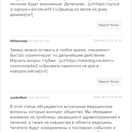
лечение будет анонимным. Детальнее - [url=https://vyvod-
iz-zapoya-v-koroleve14-1.ru/]вывод из запоя на дому
дешево[/url]
Хариулт бичих
Williamwip
2026-08-07 23:36:50
[87.199.210.176]
Заявку можно оставить в любое время, специалист
быстро сориентирует по дальнейшим действиям.
Изучить вопрос глубже - [url=https://narkolog-na-dom-v-
novorossijske2.ru/]вызвать нарколога на дом в
новороссийске[/url]
Хариулт бичих
JustinMuh
2026-08-07 23:05:05
[144.124.239.41]
В этой статье обсуждаются актуальные медицинские
вопросы, которые волнуют общество. Мы обращаем
внимание на проблемы, касающиеся здравоохранения и
лечения, а также на новшества в области медицины.
Читатели будут осведомлены о последних событиях и