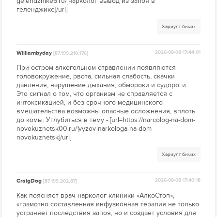
gelendzhike6.ru/]нарколог вывод из запоя в
геленджике[/url]
Хариулт бичих
Williambyday
2026-08-08 17:44:01
[87.199.210.176]
При остром алкогольном отравлении появляются
головокружение, рвота, сильная слабость, скачки
давления, нарушение дыхания, обмороки и судороги.
Это сигнал о том, что организм не справляется с
интоксикацией, и без срочного медицинского
вмешательства возможны опасные осложнения, вплоть
до комы. Углубиться в тему - [url=https://narcolog-na-dom-
novokuznetsk00.ru/]vyzov-narkologa-na-dom
novokuznetsk[/url]
Хариулт бичих
CraigDog
2026-08-08 17:40:18
[87.199.202.87]
Как поясняет врач-нарколог клиники «АлкоСтоп»,
«грамотно составленная инфузионная терапия не только
устраняет последствия запоя, но и создаёт условия для