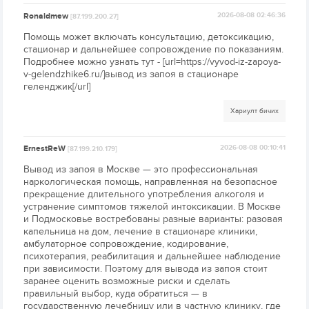
Ronaldmew
2026-08-08 02:46:36
[87.199.200.27]
Помощь может включать консультацию, детоксикацию,
стационар и дальнейшее сопровождение по показаниям.
Подробнее можно узнать тут - [url=https://vyvod-iz-zapoya-
v-gelendzhike6.ru/]вывод из запоя в стационаре
геленджик[/url]
Хариулт бичих
ErnestReW
2026-08-08 00:10:41
[87.199.210.179]
Вывод из запоя в Москве — это профессиональная
наркологическая помощь, направленная на безопасное
прекращение длительного употребления алкоголя и
устранение симптомов тяжелой интоксикации. В Москве
и Подмосковье востребованы разные варианты: разовая
капельница на дом, лечение в стационаре клиники,
амбулаторное сопровождение, кодирование,
психотерапия, реабилитация и дальнейшее наблюдение
при зависимости. Поэтому для вывода из запоя стоит
заранее оценить возможные риски и сделать
правильный выбор, куда обратиться — в
государственную лечебницу или в частную клинику, где