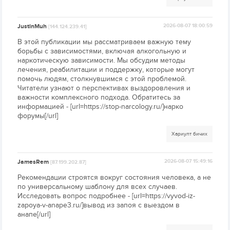
JustinMuh
2026-08-07 18:00:59
[144.124.239.41]
В этой публикации мы рассматриваем важную тему
борьбы с зависимостями, включая алкогольную и
наркотическую зависимости. Мы обсудим методы
лечения, реабилитации и поддержку, которые могут
помочь людям, столкнувшимся с этой проблемой.
Читатели узнают о перспективах выздоровления и
важности комплексного подхода. Обратитесь за
информацией - [url=https://stop-narcology.ru/]нарко
форумы[/url]
Хариулт бичих
JamesRem
2026-08-07 15:49:16
[87.199.202.87]
Рекомендации строятся вокруг состояния человека, а не
по универсальному шаблону для всех случаев.
Исследовать вопрос подробнее - [url=https://vyvod-iz-
zapoya-v-anape3.ru/]вывод из запоя с выездом в
анапе[/url]