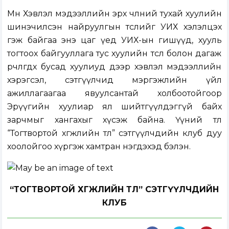
Мөн Хэвлэл мэдээллийн эрх чөлөөний тухай хуулийн
шинэчилсэн найруулгын төслийг УИХ хэлэлцэх
гэж байгаа энэ цаг үед УИХ-ын гишүүд, хууль
тогтоох байгууллага тус хуулийн төсөл болон дагаж
өөрчлөгдөх бусад хуулиуд дээр хэвлэл мэдээллийн
хэрэгсэл, сэтгүүлчид мэргэжлийн үйл
ажиллагаагаа явуулсантай холбоотойгоор
Эрүүгийн хуулиар ял шийтгүүлдэггүй байх
зарчмыг хангахыг хүсэж байна. Үүний төлөө
“Тогтвортой хөгжлийн төлөө” сэтгүүлчдийн клуб дуу
хоолойгоо хүргэж хамтран нэгдэхэд бэлэн.
“ТОГТВОРТОЙ ХӨГЖЛИЙН ТӨЛӨӨ” СЭТГҮҮЛЧДИЙН
КЛУБ