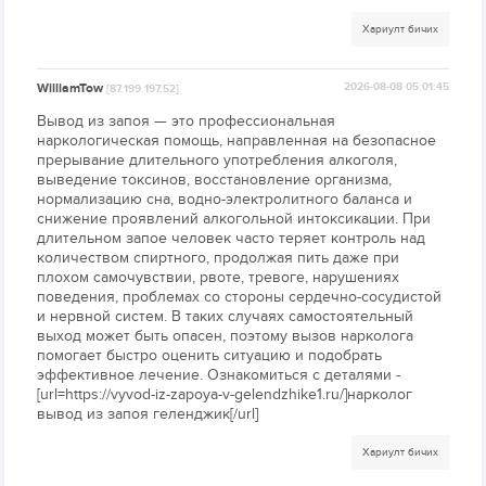
Хариулт бичих
WilliamTow
2026-08-08 05:01:45
[87.199.197.52]
Вывод из запоя — это профессиональная
наркологическая помощь, направленная на безопасное
прерывание длительного употребления алкоголя,
выведение токсинов, восстановление организма,
нормализацию сна, водно-электролитного баланса и
снижение проявлений алкогольной интоксикации. При
длительном запое человек часто теряет контроль над
количеством спиртного, продолжая пить даже при
плохом самочувствии, рвоте, тревоге, нарушениях
поведения, проблемах со стороны сердечно-сосудистой
и нервной систем. В таких случаях самостоятельный
выход может быть опасен, поэтому вызов нарколога
помогает быстро оценить ситуацию и подобрать
эффективное лечение. Ознакомиться с деталями -
[url=https://vyvod-iz-zapoya-v-gelendzhike1.ru/]нарколог
вывод из запоя геленджик[/url]
Хариулт бичих