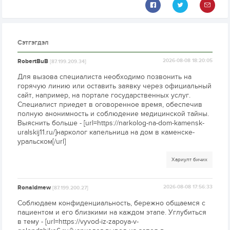
Сэтгэгдэл
RobertBuB
2026-08-08 18:20:05
[87.199.209.34]
Для вызова специалиста необходимо позвонить на
горячую линию или оставить заявку через официальный
сайт, например, на портале государственных услуг.
Специалист приедет в оговоренное время, обеспечив
полную анонимность и соблюдение медицинской тайны.
Выяснить больше - [url=https://narkolog-na-dom-kamensk-
uralskij11.ru/]нарколог капельница на дом в каменске-
уральском[/url]
Хариулт бичих
Ronaldmew
2026-08-08 17:56:33
[87.199.200.27]
Соблюдаем конфиденциальность, бережно общаемся с
пациентом и его близкими на каждом этапе. Углубиться
в тему - [url=https://vyvod-iz-zapoya-v-