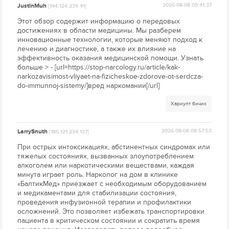
JustinMuh
2026-08-08 09:41:37
[144.124.239.41]
Этот обзор содержит информацию о передовых
достижениях в области медицины. Мы разберем
инновационные технологии, которые меняют подход к
лечению и диагностике, а также их влияние на
эффективность оказания медицинской помощи. Узнать
больше > - [url=https://stop-narcology.ru/article/kak-
narkozavisimost-vliyaet-na-fizicheskoe-zdorove-ot-serdcza-
do-immunnoj-sistemy/]вред наркомании[/url]
Хариулт бичих
LarrySnuth
2026-08-08 08:57:53
[185.121.234.137]
При острых интоксикациях, абстинентных синдромах или
тяжелых состояниях, вызванных злоупотреблением
алкоголем или наркотическими веществами, каждая
минута играет роль. Нарколог на дом в клинике
«БалтикМед» приезжает с необходимым оборудованием
и медикаментами для стабилизации состояния,
проведения инфузионной терапии и профилактики
осложнений. Это позволяет избежать транспортировки
пациента в критическом состоянии и сократить время