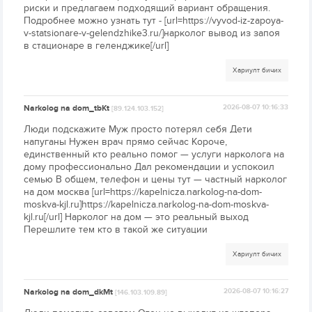
риски и предлагаем подходящий вариант обращения.
Подробнее можно узнать тут - [url=https://vyvod-iz-zapoya-
v-statsionare-v-gelendzhike3.ru/]нарколог вывод из запоя
в стационаре в геленджике[/url]
Хариулт бичих
Narkolog na dom_tbKt
2026-08-07 10:16:33
[89.124.103.152]
Люди подскажите Муж просто потерял себя Дети
напуганы Нужен врач прямо сейчас Короче,
единственный кто реально помог — услуги нарколога на
дому профессионально Дал рекомендации и успокоил
семью В общем, телефон и цены тут — частный нарколог
на дом москва [url=https://kapelnicza.narkolog-na-dom-
moskva-kjl.ru]https://kapelnicza.narkolog-na-dom-moskva-
kjl.ru[/url] Нарколог на дом — это реальный выход
Перешлите тем кто в такой же ситуации
Хариулт бичих
Narkolog na dom_dkMt
2026-08-07 10:16:27
[146.103.109.89]