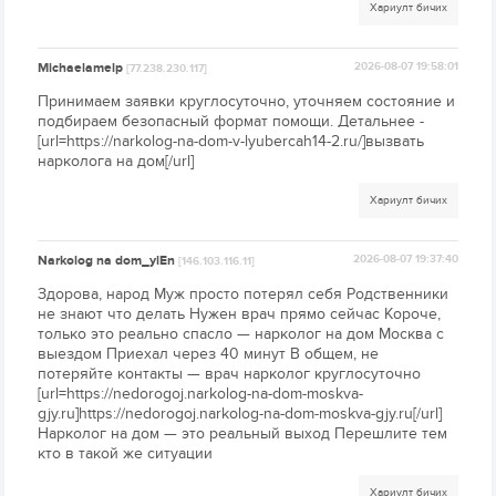
Хариулт бичих
Michaelamelp
2026-08-07 19:58:01
[77.238.230.117]
Принимаем заявки круглосуточно, уточняем состояние и
подбираем безопасный формат помощи. Детальнее -
[url=https://narkolog-na-dom-v-lyubercah14-2.ru/]вызвать
нарколога на дом[/url]
Хариулт бичих
Narkolog na dom_ylEn
2026-08-07 19:37:40
[146.103.116.11]
Здорова, народ Муж просто потерял себя Родственники
не знают что делать Нужен врач прямо сейчас Короче,
только это реально спасло — нарколог на дом Москва с
выездом Приехал через 40 минут В общем, не
потеряйте контакты — врач нарколог круглосуточно
[url=https://nedorogoj.narkolog-na-dom-moskva-
gjy.ru]https://nedorogoj.narkolog-na-dom-moskva-gjy.ru[/url]
Нарколог на дом — это реальный выход Перешлите тем
кто в такой же ситуации
Хариулт бичих