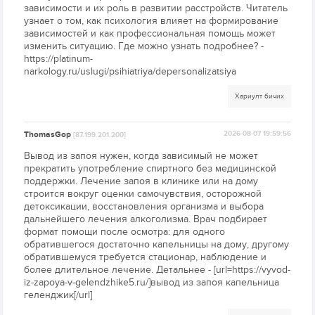
зависимости и их роль в развитии расстройств. Читатель
узнает о том, как психология влияет на формирование
зависимостей и как профессиональная помощь может
изменить ситуацию. Где можно узнать подробнее? -
https://platinum-
narkology.ru/uslugi/psihiatriya/depersonalizatsiya
Хариулт бичих
ThomasGop
2026-08-07 19:59:56
[87.199.201.200]
Вывод из запоя нужен, когда зависимый не может
прекратить употребление спиртного без медицинской
поддержки. Лечение запоя в клинике или на дому
строится вокруг оценки самочувствия, осторожной
детоксикации, восстановления организма и выбора
дальнейшего лечения алкоголизма. Врач подбирает
формат помощи после осмотра: для одного
обратившегося достаточно капельницы на дому, другому
обратившемуся требуется стационар, наблюдение и
более длительное лечение. Детальнее - [url=https://vyvod-
iz-zapoya-v-gelendzhike5.ru/]вывод из запоя капельница
геленджик[/url]