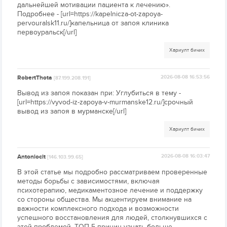
дальнейшей мотивации пациента к лечению».
Подробнее - [url=https://kapelnicza-ot-zapoya-
pervouralsk11.ru/]капельница от запоя клиника
первоуральск[/url]
Хариулт бичих
RobertThota
2026-08-08 16:53:56
[87.199.208.191]
Вывод из запоя показан при: Углубиться в тему -
[url=https://vyvod-iz-zapoya-v-murmanske12.ru/]срочный
вывод из запоя в мурманске[/url]
Хариулт бичих
Antoniocit
2026-08-08 16:03:47
[146.103.99.65]
В этой статье мы подробно рассматриваем проверенные
методы борьбы с зависимостями, включая
психотерапию, медикаментозное лечение и поддержку
со стороны общества. Мы акцентируем внимание на
важности комплексного подхода и возможности
успешного восстановления для людей, столкнувшихся с
этой проблемой. ТОП-5 причин узнать больше -