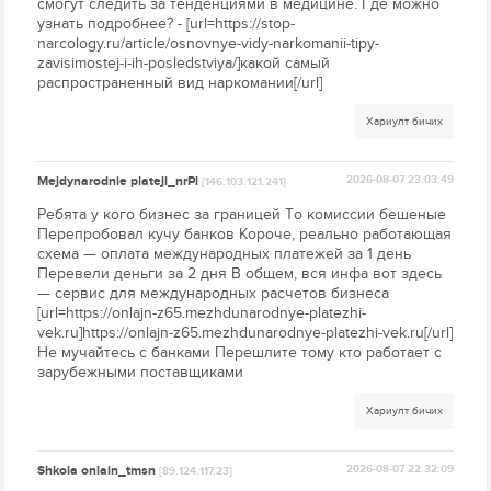
смогут следить за тенденциями в медицине. Где можно
узнать подробнее? - [url=https://stop-
narcology.ru/article/osnovnye-vidy-narkomanii-tipy-
zavisimostej-i-ih-posledstviya/]какой самый
распространенный вид наркомании[/url]
Хариулт бичих
Mejdynarodnie plateji_nrPl
2026-08-07 23:03:49
[146.103.121.241]
Ребята у кого бизнес за границей То комиссии бешеные
Перепробовал кучу банков Короче, реально работающая
схема — оплата международных платежей за 1 день
Перевели деньги за 2 дня В общем, вся инфа вот здесь
— сервис для международных расчетов бизнеса
[url=https://onlajn-z65.mezhdunarodnye-platezhi-
vek.ru]https://onlajn-z65.mezhdunarodnye-platezhi-vek.ru[/url]
Не мучайтесь с банками Перешлите тому кто работает с
зарубежными поставщиками
Хариулт бичих
Shkola onlain_tmsn
2026-08-07 22:32:09
[89.124.117.23]