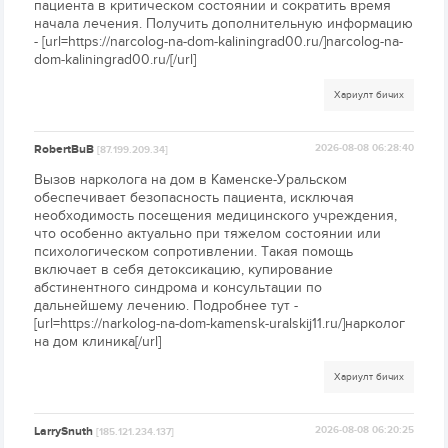
пациента в критическом состоянии и сократить время
начала лечения. Получить дополнительную информацию
- [url=https://narcolog-na-dom-kaliningrad00.ru/]narcolog-na-
dom-kaliningrad00.ru/[/url]
Хариулт бичих
RobertBuB
2026-08-08 06:28:40
[87.199.209.34]
Вызов нарколога на дом в Каменске-Уральском
обеспечивает безопасность пациента, исключая
необходимость посещения медицинского учреждения,
что особенно актуально при тяжелом состоянии или
психологическом сопротивлении. Такая помощь
включает в себя детоксикацию, купирование
абстинентного синдрома и консультации по
дальнейшему лечению. Подробнее тут -
[url=https://narkolog-na-dom-kamensk-uralskij11.ru/]нарколог
на дом клиника[/url]
Хариулт бичих
LarrySnuth
2026-08-08 06:20:25
[185.121.234.137]