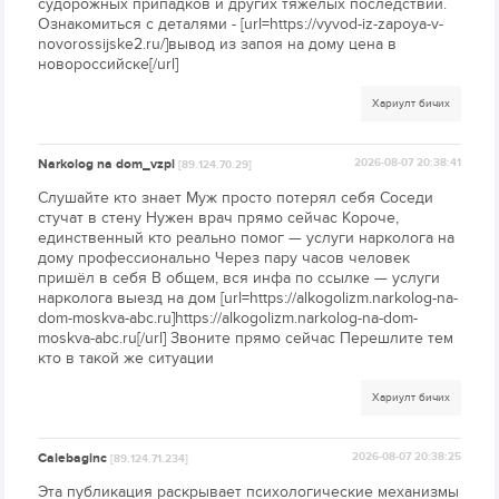
судорожных припадков и других тяжелых последствий.
Ознакомиться с деталями - [url=https://vyvod-iz-zapoya-v-
novorossijske2.ru/]вывод из запоя на дому цена в
новороссийске[/url]
Хариулт бичих
Narkolog na dom_vzpl
2026-08-07 20:38:41
[89.124.70.29]
Слушайте кто знает Муж просто потерял себя Соседи
стучат в стену Нужен врач прямо сейчас Короче,
единственный кто реально помог — услуги нарколога на
дому профессионально Через пару часов человек
пришёл в себя В общем, вся инфа по ссылке — услуги
нарколога выезд на дом [url=https://alkogolizm.narkolog-na-
dom-moskva-abc.ru]https://alkogolizm.narkolog-na-dom-
moskva-abc.ru[/url] Звоните прямо сейчас Перешлите тем
кто в такой же ситуации
Хариулт бичих
Calebaginc
2026-08-07 20:38:25
[89.124.71.234]
Эта публикация раскрывает психологические механизмы