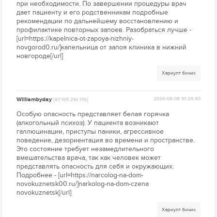
при необходимости. По завершении процедуры врач
дает пациенту и его родственникам подробные
рекомендации по дальнейшему восстановлению и
профилактике повторных запоев. Разобраться лучше -
[url=https://kapelnica-ot-zapoya-nizhniy-
novgorod0.ru/]капельница от запоя клиника в нижний
новгороде[/url]
Хариулт бичих
Williambyday
2026-08-08 10:24:40
[87.199.210.176]
Особую опасность представляет белая горячка
(алкогольный психоз). У пациента возникают
галлюцинации, приступы паники, агрессивное
поведение, дезориентация во времени и пространстве.
Это состояние требует незамедлительного
вмешательства врача, так как человек может
представлять опасность для себя и окружающих.
Подробнее - [url=https://narcolog-na-dom-
novokuznetsk00.ru/]narkolog-na-dom-czena
novokuznetsk[/url]
Хариулт бичих