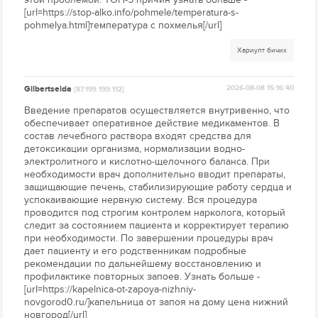
[url=https://stop-alko.info/pohmele/temperatura-s-
pohmelya.html]температура с похмелья[/url]
Хариулт бичих
Gilbertseida
2026-08-08 15:16:40
[87.199.199.112]
Введение препаратов осуществляется внутривенно, что
обеспечивает оперативное действие медикаментов. В
состав лечебного раствора входят средства для
детоксикации организма, нормализации водно-
электролитного и кислотно-щелочного баланса. При
необходимости врач дополнительно вводит препараты,
защищающие печень, стабилизирующие работу сердца и
успокаивающие нервную систему. Вся процедура
проводится под строгим контролем нарколога, который
следит за состоянием пациента и корректирует терапию
при необходимости. По завершении процедуры врач
дает пациенту и его родственникам подробные
рекомендации по дальнейшему восстановлению и
профилактике повторных запоев. Узнать больше -
[url=https://kapelnica-ot-zapoya-nizhniy-
novgorod0.ru/]капельница от запоя на дому цена нижний
новгород[/url]