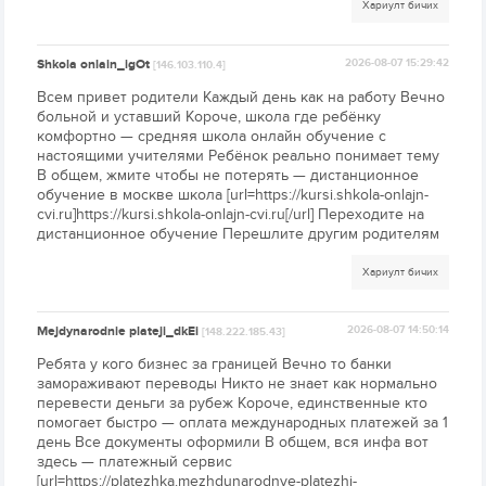
Хариулт бичих
Shkola onlain_igOt
2026-08-07 15:29:42
[146.103.110.4]
Всем привет родители Каждый день как на работу Вечно
больной и уставший Короче, школа где ребёнку
комфортно — средняя школа онлайн обучение с
настоящими учителями Ребёнок реально понимает тему
В общем, жмите чтобы не потерять — дистанционное
обучение в москве школа [url=https://kursi.shkola-onlajn-
cvi.ru]https://kursi.shkola-onlajn-cvi.ru[/url] Переходите на
дистанционное обучение Перешлите другим родителям
Хариулт бичих
Mejdynarodnie plateji_dkEi
2026-08-07 14:50:14
[148.222.185.43]
Ребята у кого бизнес за границей Вечно то банки
замораживают переводы Никто не знает как нормально
перевести деньги за рубеж Короче, единственные кто
помогает быстро — оплата международных платежей за 1
день Все документы оформили В общем, вся инфа вот
здесь — платежный сервис
[url=https://platezhka.mezhdunarodnye-platezhi-