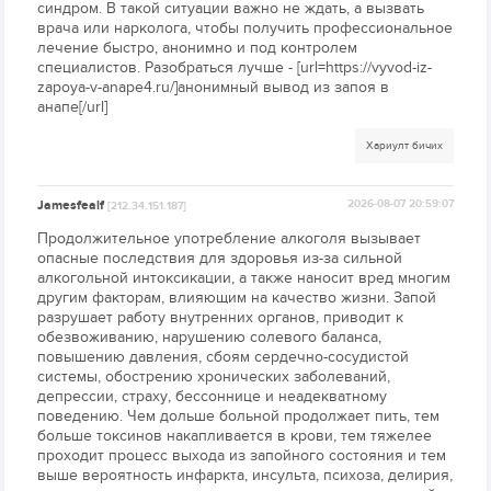
синдром. В такой ситуации важно не ждать, а вызвать
врача или нарколога, чтобы получить профессиональное
лечение быстро, анонимно и под контролем
специалистов. Разобраться лучше - [url=https://vyvod-iz-
zapoya-v-anape4.ru/]анонимный вывод из запоя в
анапе[/url]
Хариулт бичих
Jamesfealf
2026-08-07 20:59:07
[212.34.151.187]
Продолжительное употребление алкоголя вызывает
опасные последствия для здоровья из-за сильной
алкогольной интоксикации, а также наносит вред многим
другим факторам, влияющим на качество жизни. Запой
разрушает работу внутренних органов, приводит к
обезвоживанию, нарушению солевого баланса,
повышению давления, сбоям сердечно-сосудистой
системы, обострению хронических заболеваний,
депрессии, страху, бессоннице и неадекватному
поведению. Чем дольше больной продолжает пить, тем
больше токсинов накапливается в крови, тем тяжелее
проходит процесс выхода из запойного состояния и тем
выше вероятность инфаркта, инсульта, психоза, делирия,