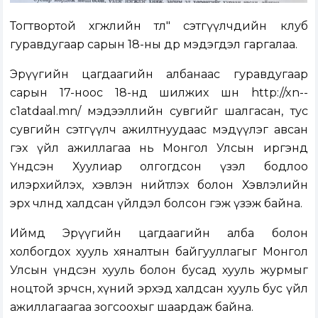
Тогтвортой хөгжлийн төлөө" сэтгүүлчдийн клуб
гуравдугаар сарын 18-ны өдөр мэдэгдэл гаргалаа.
Эрүүгийн цагдаагийн албанаас гуравдугаар
сарын 17-ноос 18-нд шилжих шөнө
http://xn--
c1atdaal.mn/
мэдээллийн сувгийг шалгасан, тус
сувгийн сэтгүүлч ажилтнуудаас мэдүүлэг авсан
гэх үйл ажиллагаа нь Монгол Улсын иргэнд
Үндсэн Хуулиар олгогдсон үзэл бодлоо
илэрхийлэх, хэвлэн нийтлэх болон Хэвлэлийн
эрх чөлөөнд халдсан үйлдэл болсон гэж үзэж байна.
Иймд Эрүүгийн цагдаагийн алба болон
холбогдох хууль хяналтын байгууллагыг Монгол
Улсын үндсэн хууль болон бусад хууль журмыг
ноцтой зөрчсөн, хүний эрхэд халдсан хууль бус үйл
ажиллагаагаа зогсоохыг шаардаж байна.