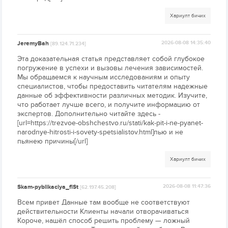
Хариулт бичих
JeremyBah
2026-08-08 14:35:40
[89.124.71.234]
Эта доказательная статья представляет собой глубокое
погружение в успехи и вызовы лечения зависимостей.
Мы обращаемся к научным исследованиям и опыту
специалистов, чтобы предоставить читателям надежные
данные об эффективности различных методик. Изучите,
что работает лучше всего, и получите информацию от
экспертов. Дополнительно читайте здесь -
[url=https://trezvoe-obshchestvo.ru/stati/kak-pit-i-ne-pyanet-
narodnye-hitrosti-i-sovety-spetsialistov.html]пью и не
пьянею причины[/url]
Хариулт бичих
Skam-pyblikaciya_flSt
2026-08-08 11:47:36
[62.197.45.208]
Всем привет Данные там вообще не соответствуют
действительности Клиенты начали отворачиваться
Короче, нашёл способ решить проблему — ложный