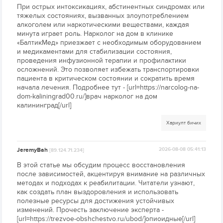
При острых интоксикациях, абстинентных синдромах или
тяжелых состояниях, вызванных злоупотреблением
алкоголем или наркотическими веществами, каждая
минута играет роль. Нарколог на дом в клинике
«БалтикМед» приезжает с необходимым оборудованием
и медикаментами для стабилизации состояния,
проведения инфузионной терапии и профилактики
осложнений. Это позволяет избежать транспортировки
пациента в критическом состоянии и сократить время
начала лечения. Подробнее тут - [url=https://narcolog-na-
dom-kaliningrad00.ru/]врач нарколог на дом
калининград[/url]
Хариулт бичих
JeremyBah
2026-08-08 05:41:13
[89.124.71.234]
В этой статье мы обсудим процесс восстановления
после зависимостей, акцентируя внимание на различных
методах и подходах к реабилитации. Читатели узнают,
как создать план выздоровления и использовать
полезные ресурсы для достижения устойчивых
изменений. Прочесть заключение эксперта -
[url=https://trezvoe-obshchestvo.ru/ubod/]опиоидные[/url]