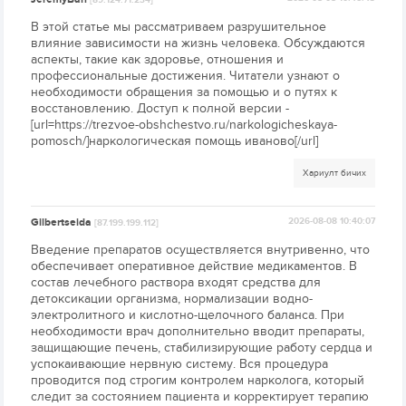
[89.124.71.234]
В этой статье мы рассматриваем разрушительное
влияние зависимости на жизнь человека. Обсуждаются
аспекты, такие как здоровье, отношения и
профессиональные достижения. Читатели узнают о
необходимости обращения за помощью и о путях к
восстановлению. Доступ к полной версии -
[url=https://trezvoe-obshchestvo.ru/narkologicheskaya-
pomosch/]наркологическая помощь иваново[/url]
Хариулт бичих
Gilbertseida
2026-08-08 10:40:07
[87.199.199.112]
Введение препаратов осуществляется внутривенно, что
обеспечивает оперативное действие медикаментов. В
состав лечебного раствора входят средства для
детоксикации организма, нормализации водно-
электролитного и кислотно-щелочного баланса. При
необходимости врач дополнительно вводит препараты,
защищающие печень, стабилизирующие работу сердца и
успокаивающие нервную систему. Вся процедура
проводится под строгим контролем нарколога, который
следит за состоянием пациента и корректирует терапию