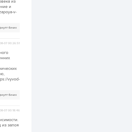
овека из
зохицуулалт хийнэ
ение и
2 өдөр
0
0
zapoya-v-
Б.Идэржавхлан:
Математик бол
амьдралд тулгарах
риулт бичих
бүх арга ухааны
суурь ойлголт
2 өдөр
1
0
08-07 00:26:51
Бэлчээрийн 55 хувьд
ургамлын ургалт
ного
сайн байна
енних
онических
2 өдөр
0
0
ию,
Наймдугаар сард
s://vyvod-
олгох нийгмийн
халамжийн тэтгэвэр,
тэтгэмж, хөнгөлөлт,
тусламжийн хуваарь
риулт бичих
2 өдөр
0
0
Наймдугаар сард
08-07 00:18:46
270 мянга гаруй
тонн шатахуун
исимости.
импортлохоор
д из запоя
баталгаажуулжээ