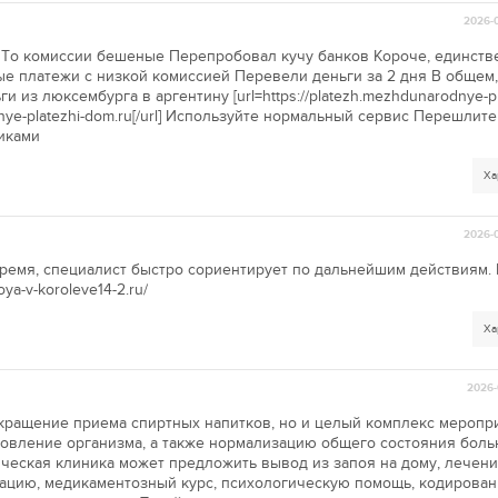
2026-0
й То комиссии бешеные Перепробовал кучу банков Короче, единств
е платежи с низкой комиссией Перевели деньги за 2 дня В общем,
 из люксембурга в аргентину [url=https://platezh.mezhdunarodnye-pl
dnye-platezhi-dom.ru[/url] Используйте нормальный сервис Перешлите
иками
Ха
2026-0
ремя, специалист быстро сориентирует по дальнейшим действиям.
oya-v-koroleve14-2.ru/
Ха
2026-
екращение приема спиртных напитков, но и целый комплекс меропр
вление организма, а также нормализацию общего состояния больн
ческая клиника может предложить вывод из запоя на дому, лечени
кацию, медикаментозный курс, психологическую помощь, кодирован