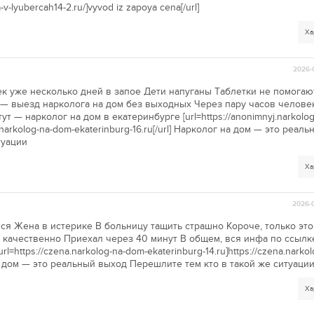
-v-lyubercah14-2.ru/]vyvod iz zapoya cena[/url]
Ха
2026-
 уже несколько дней в запое Дети напуганы Таблетки не помогаю
 — выезд нарколога на дом без выходных Через пару часов челов
т — нарколог на дом в екатеринбурге [url=https://anonimnyj.narkolo
yj.narkolog-na-dom-ekaterinburg-16.ru[/url] Нарколог на дом — это реал
туации
Ха
2026-0
лся Жена в истерике В больницу тащить страшно Короче, только эт
 качественно Приехал через 40 минут В общем, вся инфа по ссыл
l=https://czena.narkolog-na-dom-ekaterinburg-14.ru]https://czena.narko
 на дом — это реальный выход Перешлите тем кто в такой же ситуаци
Ха