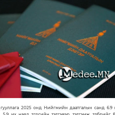
гууллага 2025 онд Нийгмийн даатгалын санд 6.9 
ж, 5.9 их наяд төгрөгийн тэтгэвэр, тэтгэмж, төлбөрийг