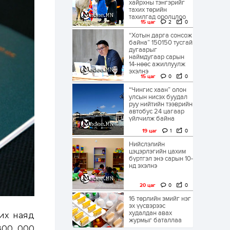
хайрхны тэнгэрийг
тахих төрийн
тахилгад оролцлоо
15 цаг
2
0
“Хотын дарга сонсож
байна” 150150 тусгай
дугаарыг
наймдугаар сарын
14-нөөс ажиллуулж
эхэлнэ
15 цаг
0
0
“Чингис хаан” олон
улсын нисэх буудал
руу нийтийн тээврийн
автобус 24 цагаар
үйлчилж байна
19 цаг
1
0
Нийслэлийн
цэцэрлэгийн цахим
бүртгэл энэ сарын 10-
нд эхэлнэ
20 цаг
0
0
16 төрлийн эмийг нэг
эх үүсвэрээс
худалдан авах
их наяд
журмыг баталлаа
 800 000