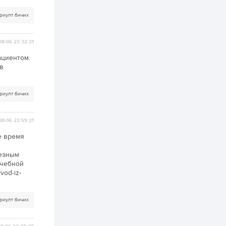
2 өдөр
0
0
АНУ 50 гаруй улсын
риулт бичих
иргэдэд хамаарах
визийн барьцаа
төлбөрийг 20 мянган
08-06 23:32:31
ам.доллар болгон
нэмэгдүүлжээ
2 өдөр
1
0
ациентом.
 в
Д.Батлут: “Зэв”
сумны үйлдвэрийг
ашиглалтад оруулж,
гурван нэр төрлийг
риулт бичих
үйлдвэрлэн
дотоодын...
2 өдөр
3
1
08-06 22:59:21
Согтуугаар тээврийн
хэрэгсэл жолоодож
е время
явсан 71 этгээдийг
илрүүлжээ
ьезным
ечебной
3 өдөр
0
0
vod-iz-
Хэлэлцээ даваа
гарагт болно гэж
Д.Трамп мэдэгджээ
риулт бичих
3 өдөр
1
0