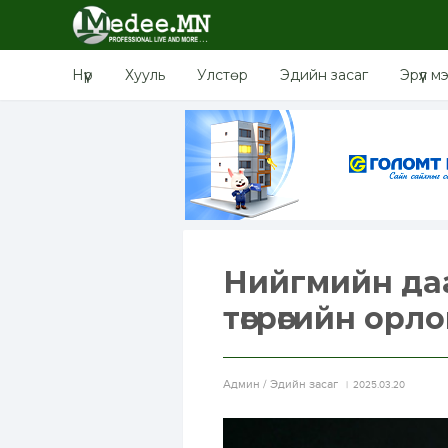
Нүүр
Хууль
Улстөр
Эдийн засаг
Эрүүл м
Нийгмийн даа
төгрөгийн орло
Aдмин / Эдийн засаг
2025.03.20