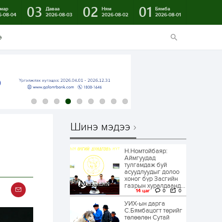
03
02
01
мар
Даваа
Ням
Бямба
6-08-04
2026-08-03
2026-08-02
2026-08-01
э
Шинэ мэдээ
Н.Номтойбаяр:
Аймгуудад
тулгамдаж буй
асуудлуудыг долоо
хоног бүр Засгийн
газрын хуралдаанд...
14 цаг
0
0
УИХ-ын дарга
С.Бямбацогт төрийг
төлөөлөн Сутай