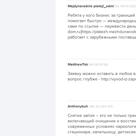
Mejdynarodnie plateji_sdml
[62.197.45.129]
Ребята у кого бизнес за границе
помогает быстро — международны
сами по ссылке — перевести деньги
dom.ru]https://platezh.mezhdunaro
работает с зарубежными поставщ
MatthewTok
[89.110.87.56]
Заявку можно оставить в любое в
вопрос глубже - http://vyvod-iz-zap
Anthonybuh
[185.121.234.137]
Снятие запоя – это не только пр
включающий очищение и восстано
современных условиях наркологи
стационаре, капельницу, детокси