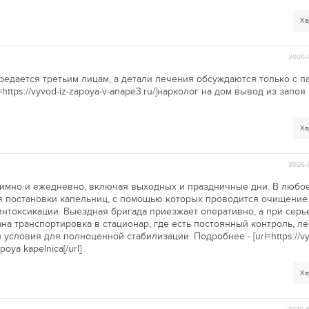
Ха
2026-
дается третьим лицам, а детали лечения обсуждаются только с п
https://vyvod-iz-zapoya-v-anape3.ru/]нарколог на дом вывод из запоя
Ха
2026-
нимно и ежедневно, включая выходных и праздничные дни. В любо
ля постановки капельниц, с помощью которых проводится очищение
интоксикации. Выездная бригада приезжает оперативно, а при сер
на транспортировка в стационар, где есть постоянный контроль, л
словия для полноценной стабилизации. Подробнее - [url=https://vy
poya kapelnica[/url]
Ха