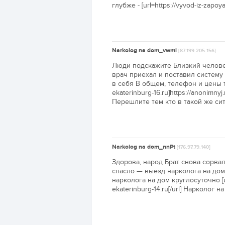
глубже - [url=https://vyvod-iz-zapoya
Narkolog na dom_vwmi
[87.199.205.156]
Люди подскажите Близкий человек
врач приехал и поставил систему
в себя В общем, телефон и цены ту
ekaterinburg-16.ru]https://anonimn
Перешлите тем кто в такой же си
Narkolog na dom_nnPt
[176.97.79.140]
Здорова, народ Брат снова сорва
спасло — выезд нарколога на дом
нарколога на дом круглосуточно [ur
ekaterinburg-14.ru[/url] Нарколог