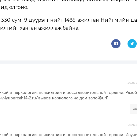
чид олгоно.
 330 сум, 9 дүүрэгт нийт 1485 ажилтан Нийгмийн д
илтийг ханган ажиллаж байна.
2026-0
кой в наркологии, психиатрии и восстановительной терапии. Разо
m-v-lyubercah14-2.ru/]вызов нарколога на дом запой[/url]
Ха
2026-0
кой в наркологии, психиатрии и восстановительной терапии. Изуч