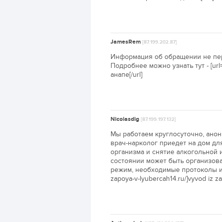
JamesRem
[87.199.202.87]
Информация об обращении не пере
Подробнее можно узнать тут - [url=
анапе[/url]
Nicolasdig
[87.199.197.132]
Мы работаем круглосуточно, ано
врач-нарколог приедет на дом д
организма и снятие алкогольной 
состоянии может быть организова
режим, необходимые протоколы и у
zapoya-v-lyubercah14.ru/]vyvod iz za