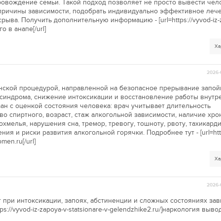
овождение семьи. Такой подход позволяет не просто вывести чел
 причины зависимости, подобрать индивидуально эффективное леч
рыва. Получить дополнительную информацию - [url=https://vyvod-iz-
о в анапе[/url]
Ха
2026-
нской процедурой, направленной на безопасное прерывание запой
 синдрома, снижение интоксикации и восстановление работы внутр
зан с оценкой состояния человека: врач учитывает длительность
во спиртного, возраст, стаж алкогольной зависимости, наличие хр
хмелья, нарушения сна, тремор, тревогу, тошноту, рвоту, тахикард
я и риски развития алкогольной горячки. Подробнее тут - [url=http
men.ru[/url]
Ха
2026-
при интоксикации, запоях, абстиненции и сложных состояниях зав
ps://vyvod-iz-zapoya-v-statsionare-v-gelendzhike2.ru/]наркология выво