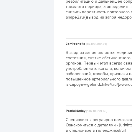
реабилитацию и дальнейшее сопр
тяжелого периода, а определить
снизить вероятность повторного с
anape2.ru/]вывод из запоя недорог
Jamieoneks
[87.199.209.34]
Вывод из запоя является медици
состояния, снятие абстинентного
органов. Первый этап всегда свя
употребления алкоголя, количест
заболеваний, жалобы, признаки по
повышенное артериального давлени
iz-zapoya-v-gelendzhike4.ru/]www.do
PatrickAnicy
[146.103.99.65]
Специалисты регулярно помогают 
Ознакомиться с деталями - [url=htt
в стационаре в геленджике[/url]