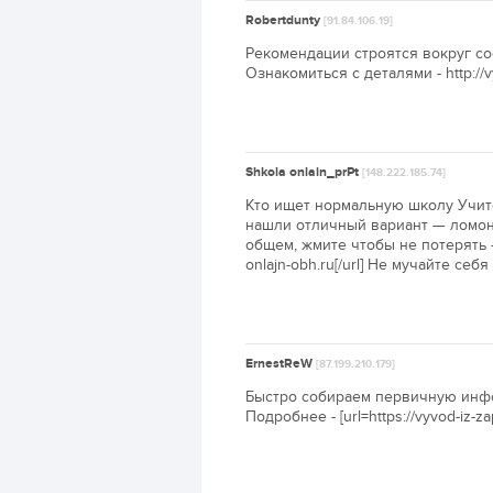
Robertdunty
[91.84.106.19]
Рекомендации строятся вокруг со
Ознакомиться с деталями - http://v
Shkola onlain_prPt
[148.222.185.74]
Кто ищет нормальную школу Учит
нашли отличный вариант — ломон
общем, жмите чтобы не потерять — л
onlajn-obh.ru[/url] Не мучайте с
ErnestReW
[87.199.210.179]
Быстро собираем первичную инфо
Подробнее - [url=https://vyvod-iz-za