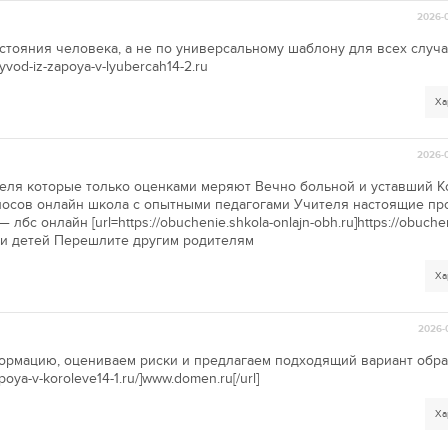
2026-0
стояния человека, а не по универсальному шаблону для всех случа
yvod-iz-zapoya-v-lyubercah14-2.ru
Ха
2026-0
еля которые только оценками меряют Вечно больной и уставший К
осов онлайн школа с опытными педагогами Учителя настоящие пр
бс онлайн [url=https://obuchenie.shkola-onlajn-obh.ru]https://obuchen
ебя и детей Перешлите другим родителям
Ха
2026-
рмацию, оцениваем риски и предлагаем подходящий вариант обр
poya-v-koroleve14-1.ru/]www.domen.ru[/url]
Ха