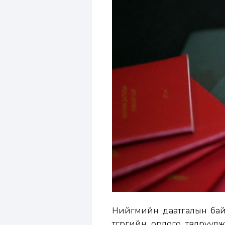
Нийгмийн даатгалын бай
төгрөгийн орлого төвлөрүүл