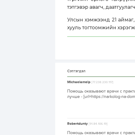
тэтгэвэр авагч, даатгуулаг
Улсын хэмжээнд 21 аймаг,
хууль тогтоомжийн хэрэгж
Сэтгэгдэл
Michaelamelp
[77.238.230.117]
Помощь оказывают врачи с практи
лучше - [url=https://narkolog-na-do
Robertdunty
[91.84.106.19]
Помощь оказывают врачи с практи