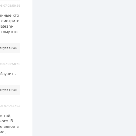
хэрэгжилт,
амлалтаас илүү
8-07 03:50:56
бодит үр дүн чухал
енные кто
2 өдөр
0
0
 смотрите
Неймар зодог тайлах
atezhi-
эсэхээ 12 дугаар сард
 тому кто
шийднэ
риулт бичих
2 өдөр
0
3
Нийслэлийн 30
дугаар сургуулийг 10
8-07 02:58:46
дугаар сарын 1-нд
ашиглалтад оруулна
 Изучить
2 өдөр
0
0
Морингийн давааны
риулт бичих
замаас “Барилгын
хатуу хог хаягдал
дахин боловсруулах
үйлдвэр” хүртэлх 1.5
08-07 01:37:53
км урт авто зам...
2 өдөр
0
0
иятий,
COP17 хурлын үеэр 5
ого. В
дүүргийн 73
е запоя в
цэцэрлэг, 60
ие,
сургуульд