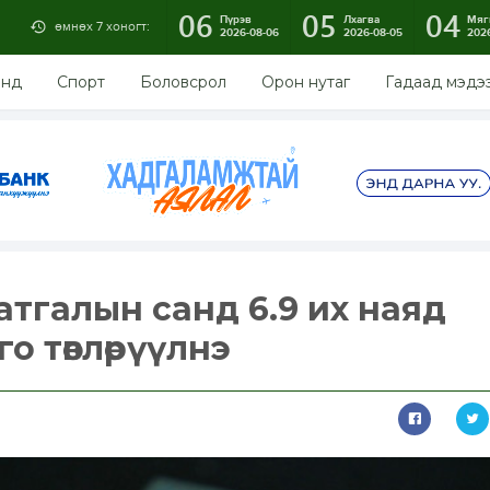
06
05
04
Пүрэв
Лхагва
Мяг
өмнөх 7 хоногт:
2026-08-06
2026-08-05
202
энд
Спорт
Боловсрол
Орон нутаг
Гадаад мэдэ
тгалын санд 6.9 их наяд
го төвлөрүүлнэ