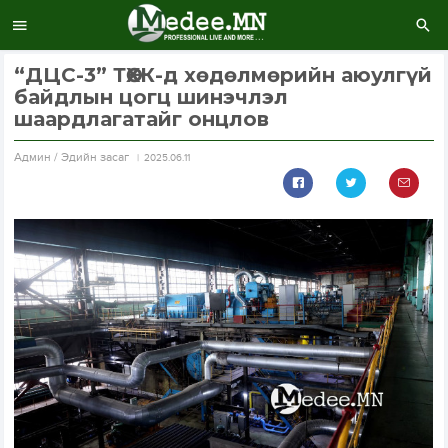
“ДЦС-3” ТӨХК-д хөдөлмөрийн аюулгүй
байдлын цогц шинэчлэл
шаардлагатайг онцлов
Aдмин / Эдийн засаг
2025.06.11