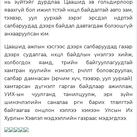
нь зүйтэйг дурдлаа. Цаашид зөв гольдирлоор
явахгүй бол ижил төстэй нөхцөл байдалтай авто зам,
тээвэр, уул уурхай зэрэг эрсдэл өндөртэй
салбаруудад дээрх байдал давтагдаж болзошгүй
анхааруулсан юм.
Цаашид ажлын хэсгээс дээрх салбаруудад газар
дээрх судалгаа, нөхцөл байдлын үнэлгээ хийж,
холбогдох яамд, төрийн байгууллагуудтай
хамтран хуулийн нэмэлт, өөрчлөлт боловсруулах,
салбар дамнасан (эрчим хүч, тээвэр, уул уурхай)
хамтарсан дүгнэлт гаргах байдлаар ажиллаж,
УИХ-ын чуулганд танилцуулж, эрх зүйн
шинэчлэлийн саналаа өргөн барих төлөвлөгөөтэй
байгаагаа онцлон хэллээ хэмээн Улсын Их
Хурлын Хэвлэл мэдээллийн газраас мэдэгдлээ.