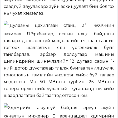
саадгүй явуулах эрх зүйн зохицуулалт бий болгох
нь чухал хэмээлээ.
"Дулааны цахилгаан станц 3” ТӨХК-ийн
захирал Л.Эрхбаатар, ослын нөхцөл байдлын
талаарх дэлгэрэнгүй мэдээллийг өгч, шалтгааныг
тогтоох шалгалтын явц үргэлжилж буйг
тайлбарлав. Тэрбээр долдугаар машины
цилиндрийн шинэчлэлийг 12 дугаар сарын 1-
ний дотор дуусгахаар төлөвлөж буйгаа танилцуулж,
тоноглолын гэмтлийн үнэлгээг хийж буй талаар
мэдээлэв. Мөн 50 МВт-ын турбин, 25 МВт-ын
генераторын нийлүүлэлтийг хугацаанд нь хийх
шаардлагатай байгааг тодотгосон юм.
Хөдөлмөрийн аюулгүй байдал, эрүүл ахуйн
хяналтын инженер Б.Наранцацрал хөдөлмөрийн