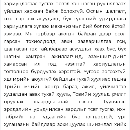
хариуцлагаас зугтах, эсвэл хэн нэгэн рүү нялзаах
үйлдэл хэрхэвч байж болохгүй. Ослын шалгалт,
нөхөн сэргээх асуудалд бүх түвшний удирдлага
хариуцлага хүлээх механизмыг бий болгох ёстой
хэмээв. Мөн тэрбээр ажлын байран дээр осол
гарсан тохиолдолд зөвхөн зааварчилгаа өгсөн,
шалгасан гэх тайлбараар асуудлыг хаах бус, бүх
шатны хамтран ажиллагчид, эзэмшигчдийг
хамарсан ил тод, нээлттэй хариуцлагын
тогтолцоо бүрдүүлэх хэрэгтэй. Үүгээр зогсохгүй
хөдөлмөрийн аюулгүй байдлын тухай хуулиас гадна
Төрийн өмчийн хөрөнгөөр бараа, ажил, үйлчилгээ
худалдан авах тухай хууль, Төсвийн хуульд өөрчлөлт
оруулах шаардлагатай гэлээ. Түүнчлэн
эрсдэлийн урьдчилсан зардлыг төсөвт тусгах, нөхөн
төлбөрийг нэг удаагийн бус тогтвортой, урт
хугацааны байдлаар зохицуулах шинэчлэл хийх