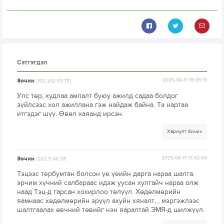
Сэтгэгдэл
Зочин
2025-06-11 19:45:11
[103.212.117.75]
Улс төр, худлаа амлалт буюу ажилд садаа болдог
зүйлсээс хол ажиллана гэж найдаж байна. Та нартаа
итгэдэг шүү. Өвөл хаяанд ирсэн.
Хариулт бичих
Зочин
2025-06-11 11:42:04
[202.9.46.77]
Тэцээс тербумтан болсон үе үеийн дарга нараа шалга.
эрчим хүчний салбараас идэж уусан хулгайч нараа олж
наад Тэц-д гарсан хохирлоо төлүүл. Хөдөлмөрийн
яамнаас хөдөлмөрийн эрүүл ахуйн хяналт, , мэргэжлээс
шалтгаалах өвчний төвийг нэн яаралтай ЭМЯ-д шилжүүл.