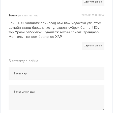
Хариулт бичих
Зочин
2025-06-11 11:08:52
[188.168.153.163]
Ганц ТЭЦ үйлчилж арчилаад авч явж чадахгүй улс атом
цөмийн станц барьвал хот улсаараа сүйрэх болно !! Юун
тэр Ураан олборлох шуналтаж өмхий санаат Францаар
Монголыг сөнөөх бодлогоо ХАР
Хариулт бичих
3
сэтгэгдэл байна