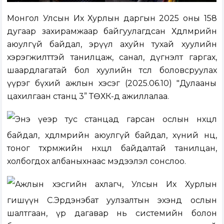
Монгол Улсын Их Хурлын даргын 2025 оны 158
дугаар захирамжаар байгуулагдсан Хөдөлмөрийн
аюулгүй байдал, эрүүл ахуйн тухай хуулийн
хэрэгжилттэй танилцаж, санал, дүгнэлт гаргах,
шаардлагатай бол хуулийн төсөл боловсруулах
үүрэг бүхий ажлын хэсэг (2025.06.10) "Дулааны
цахилгаан станц 3” ТӨХК-д ажиллалаа.
Энэ үеэр тус станцад гарсан ослын нөхцөл
байдал, хөдөлмөрийн аюулгүй байдал, хүний нөөц,
тоног төхөөрөмжийн нөхцөл байдалтай танилцан,
холбогдох албаныхнаас мэдээлэл сонслоо.
Ажлын хэсгийн ахлагч, Улсын Их Хурлын
гишүүн С.Эрдэнэбат уулзалтын эхэнд ослын
шалтгаан, үр дагавар нь системийн болон