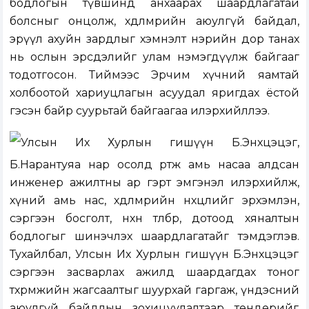
бодлогын түвшинд анхаарах шаардлагатай
болсныг онцолж, хөдөлмөрийн аюулгүй байдал,
эрүүл ахуйн зардлыг хэмнэлт нэрийн дор танах
нь ослын эрсдэлийг улам нэмэгдүүлж байгааг
тодотгосон. Тиймээс Эрчим хүчний яамтай
холбоотой хариуцлагын асуудал яригдах ёстой
гэсэн байр суурьтай байгаагаа илэрхийллээ.
Улсын Их Хурлын гишүүн Б.Энхцэцэг,
Б.Нарантуяа нар осолд өртөж амь насаа алдсан
инженер ажилтны ар гэрт эмгэнэл илэрхийлж,
хүний амь нас, хөдөлмөрийн нөхцөлийг эрхэмлэн,
сэргээн босголт, нөхөн төлбөр, дотоод хяналтын
бодлогыг шинэчлэх шаардлагатайг тэмдэглэв.
Тухайлбал, Улсын Их Хурлын гишүүн Б.Энхцэцэг
сэргээн засварлах ажилд шаардагдах тоног
төхөөрөмжийн жагсаалтыг шуурхай гаргаж, үндэсний
аюулгүй байдлын зохицуулалтаар тендерийг