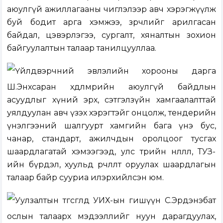
аюулгүй ажиллагааны чиглэлээр авч хэрэгжүүлж
буй бодит арга хэмжээ, зөрчлийг арилгасан
байдал, цэвэрлэгээ, сургалт, хяналтын зохион
байгуулалтын талаар танилцууллаа.
Үйлдвэрчний эвлэлийн хорооны дарга
Ш.Энхсаран хөдөлмөрийн аюулгүй байдлын
асуудлыг хүний эрх, сэтгэлзүйн хамгаалалттай
уялдуулан авч үзэх хэрэгтэйг онцолж, тендерийн
үнэлгээний шалгуурт хамгийн бага үнэ бус,
чанар, стандарт, ажилчдын оролцоог тусгах
шаардлагатай хэмээгээд, улс төрийн нөлөөлөл, ТУЗ-
ийн бүрдэл, хуульд өөрчлөлт оруулах шаардлагын
талаар байр сууриа илэрхийлсэн юм.
Уулзалтын төгсгөлд УИХ-ын гишүүн С.Эрдэнэбат
ослын талаарх мэдээллийг нуун дарагдуулах,