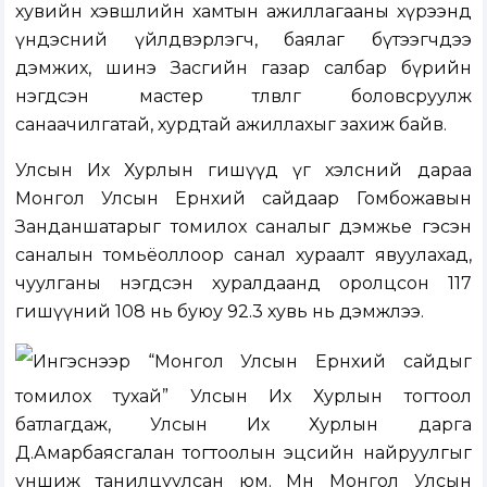
хувийн хэвшлийн хамтын ажиллагааны хүрээнд
үндэсний үйлдвэрлэгч, баялаг бүтээгчдээ
дэмжих, шинэ Засгийн газар салбар бүрийн
нэгдсэн мастер төлөвлөгөө боловсруулж
санаачилгатай, хурдтай ажиллахыг захиж байв.
Улсын Их Хурлын гишүүд үг хэлсний дараа
Монгол Улсын Ерөнхий сайдаар Гомбожавын
Занданшатарыг томилох саналыг дэмжье гэсэн
саналын томьёоллоор санал хураалт явуулахад,
чуулганы нэгдсэн хуралдаанд оролцсон 117
гишүүний 108 нь буюу 92.3 хувь нь дэмжлээ.
Ингэснээр “Монгол Улсын Ерөнхий сайдыг
томилох тухай” Улсын Их Хурлын тогтоол
батлагдаж, Улсын Их Хурлын дарга
Д.Амарбаясгалан тогтоолын эцсийн найруулгыг
уншиж танилцуулсан юм. Мөн Монгол Улсын