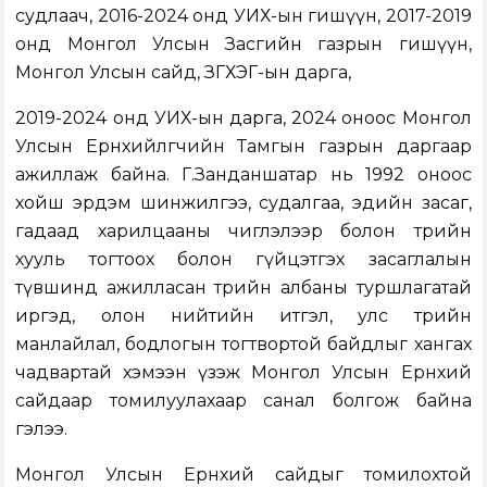
судлаач, 2016-2024 онд УИХ-ын гишүүн, 2017-2019
онд Монгол Улсын Засгийн газрын гишүүн,
Монгол Улсын сайд, ЗГХЭГ-ын дарга,
2019-2024 онд УИХ-ын дарга, 2024 оноос Монгол
Улсын Ерөнхийлөгчийн Тамгын газрын даргаар
ажиллаж байна. Г.Занданшатар нь 1992 оноос
хойш эрдэм шинжилгээ, судалгаа, эдийн засаг,
гадаад харилцааны чиглэлээр болон төрийн
хууль тогтоох болон гүйцэтгэх засаглалын
түвшинд ажилласан төрийн албаны туршлагатай
иргэд, олон нийтийн итгэл, улс төрийн
манлайлал, бодлогын тогтвортой байдлыг хангах
чадвартай хэмээн үзэж Монгол Улсын Ерөнхий
сайдаар томилуулахаар санал болгож байна
гэлээ.
Монгол Улсын Ерөнхий сайдыг томилохтой