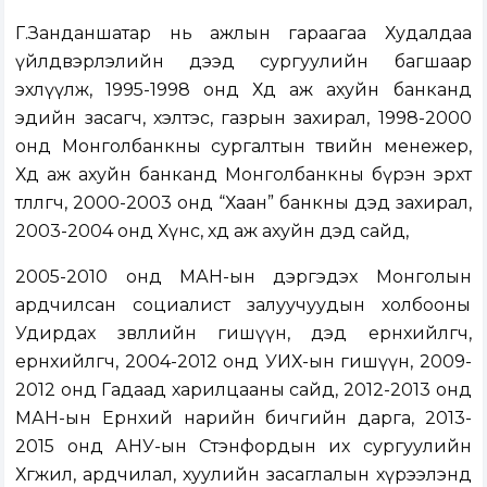
Г.Занданшатар нь ажлын гараагаа Худалдаа
үйлдвэрлэлийн дээд сургуулийн багшаар
эхлүүлж, 1995-1998 онд Хөдөө аж ахуйн банканд
эдийн засагч, хэлтэс, газрын захирал, 1998-2000
онд Монголбанкны сургалтын төвийн менежер,
Хөдөө аж ахуйн банканд Монголбанкны бүрэн эрхт
төлөөлөгч, 2000-2003 онд “Хаан” банкны дэд захирал,
2003-2004 онд Хүнс, хөдөө аж ахуйн дэд сайд,
2005-2010 онд МАН-ын дэргэдэх Монголын
ардчилсан социалист залуучуудын холбооны
Удирдах зөвлөлийн гишүүн, дэд ерөнхийлөгч,
ерөнхийлөгч, 2004-2012 онд УИХ-ын гишүүн, 2009-
2012 онд Гадаад харилцааны сайд, 2012-2013 онд
МАН-ын Ерөнхий нарийн бичгийн дарга, 2013-
2015 онд АНУ-ын Стэнфордын их сургуулийн
Хөгжил, ардчилал, хуулийн засаглалын хүрээлэнд