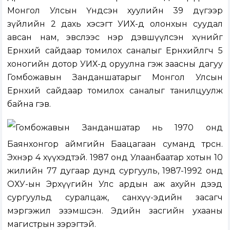
Монгол Улсын Үндсэн хуулийн 39 дүгээр
зүйлийн 2 дахь хэсэгт УИХ-д олонхын суудал
авсан нам, эвслээс нэр дэвшүүлсэн хүнийг
Ерөнхий сайдаар томилох саналыг Ерөнхийлөгч 5
хоногийн дотор УИХ-д оруулна гэж заасны дагуу
Гомбожавын Занданшатарыг Монгол Улсын
Ерөнхий сайдаар томилох саналыг танилцуулж
байна гэв.
Гомбожавын Занданшатар нь 1970 онд
Баянхонгор аймгийн Баацагаан суманд төрсөн.
Эхнэр 4 хүүхэдтэй. 1987 онд Улаанбаатар хотын 10
жилийн 77 дугаар дунд сургууль, 1987-1992 онд
ОХУ-ын Эрхүүгийн Улс ардын аж ахуйн дээд
сургуульд суралцаж, санхүү-эдийн засагч
мэргэжил эзэмшсэн. Эдийн засгийн ухааны
магистрын зэрэгтэй.