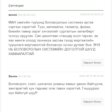
Сэтгэгдэл
зочин
2025-06-13 09:15:13
[192.82.65.120]
МАН хамгийн түрүүнд боловсролын системээ эргэж
сэргээх хэрэгтэй. Түүх, математик, геометр, физик,
биеийн тамир зэрэг хичээлийг сургалтын хөтөлбөрт
түлхүү оруулах. Сая цахилгаан станцад осол гарсан. за
яах мөнгө олоод техникээ заслаа гэхэд мэргэжлийн
туршлага мэргэжилтэй боловсон хүчин дутмаг бна. ЭНЭ
НЬ БОЛОВСРОЛЫН СИСТЕМИЙН ДОГОЛТОЙ ШУУД
ХАМААРАЛТАЙ.
Хариулт бичих
Зочин
2025-06-13 08:33:50
[14.1.81.54]
Боловсрол, соел, шинжлэх ухааны яамыг дахин байгуулж,
зангарагтай хун гаднаас олж тавих хэрэгтэй. Гишуудээс
хун байхгуй шуу!!!
Хариулт бичих