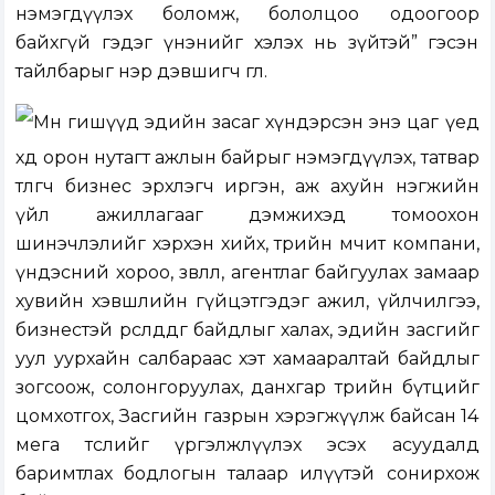
нэмэгдүүлэх боломж, бололцоо одоогоор
байхгүй гэдэг үнэнийг хэлэх нь зүйтэй” гэсэн
тайлбарыг нэр дэвшигч өглөө.
Мөн гишүүд эдийн засаг хүндэрсэн энэ цаг үед
хөдөө орон нутагт ажлын байрыг нэмэгдүүлэх, татвар
төлөгч бизнес эрхлэгч иргэн, аж ахуйн нэгжийн
үйл ажиллагааг дэмжихэд томоохон
шинэчлэлийг хэрхэн хийх, төрийн өмчит компани,
үндэсний хороо, зөвлөл, агентлаг байгуулах замаар
хувийн хэвшлийн гүйцэтгэдэг ажил, үйлчилгээ,
бизнестэй өрсөлддөг байдлыг халах, эдийн засгийг
уул уурхайн салбараас хэт хамааралтай байдлыг
зогсоож, солонгоруулах, данхгар төрийн бүтцийг
цомхотгох, Засгийн газрын хэрэгжүүлж байсан 14
мега төслийг үргэлжлүүлэх эсэх асуудалд
баримтлах бодлогын талаар илүүтэй сонирхож