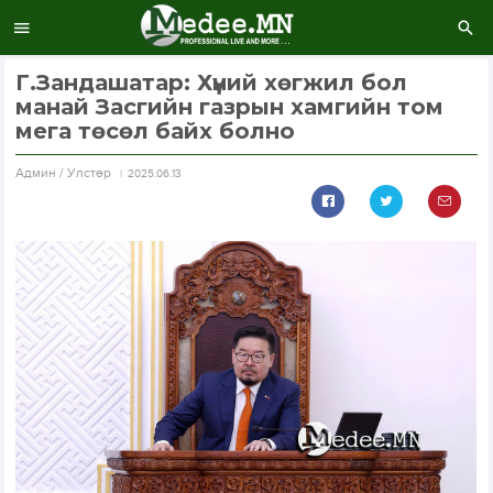
Г.Зандашатар: Хүний хөгжил бол
манай Засгийн газрын хамгийн том
мега төсөл байх болно
Aдмин / Улстөр
2025.06.13