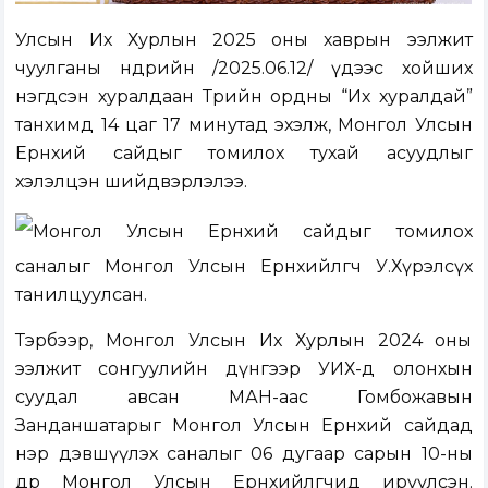
Улсын Их Хурлын 2025 оны хаврын ээлжит
чуулганы өнөөдрийн /2025.06.12/ үдээс хойших
нэгдсэн хуралдаан Төрийн ордны “Их хуралдай”
танхимд 14 цаг 17 минутад эхэлж, Монгол Улсын
Ерөнхий сайдыг томилох тухай асуудлыг
хэлэлцэн шийдвэрлэлээ.
Монгол Улсын Ерөнхий сайдыг томилох
саналыг Монгол Улсын Ерөнхийлөгч У.Хүрэлсүх
танилцуулсан.
Тэрбээр, Монгол Улсын Их Хурлын 2024 оны
ээлжит сонгуулийн дүнгээр УИХ-д олонхын
суудал авсан МАН-аас Гомбожавын
Занданшатарыг Монгол Улсын Ерөнхий сайдад
нэр дэвшүүлэх саналыг 06 дугаар сарын 10-ны
өдөр Монгол Улсын Ерөнхийлөгчид ирүүлсэн.