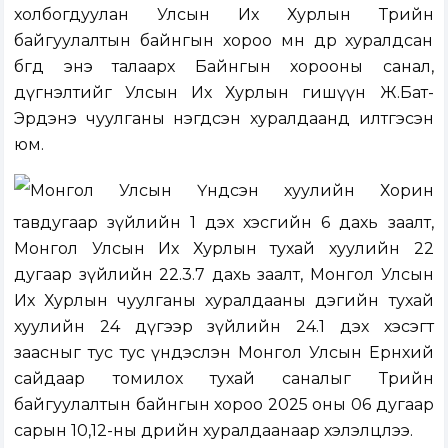
холбогдуулан Улсын Их Хурлын Төрийн
байгуулалтын байнгын хороо мөн өдөр хуралдсан
бөгөөд энэ талаарх Байнгын хорооны санал,
дүгнэлтийг Улсын Их Хурлын гишүүн Ж.Бат-
Эрдэнэ чуулганы нэгдсэн хуралдаанд илтгэсэн
юм.
Монгол Улсын Үндсэн хуулийн Хорин
тавдугаар зүйлийн 1 дэх хэсгийн 6 дахь заалт,
Монгол Улсын Их Хурлын тухай хуулийн 22
дугаар зүйлийн 22.3.7 дахь заалт, Монгол Улсын
Их Хурлын чуулганы хуралдааны дэгийн тухай
хуулийн 24 дүгээр зүйлийн 24.1 дэх хэсэгт
заасныг тус тус үндэслэн Монгол Улсын Ерөнхий
сайдаар томилох тухай саналыг Төрийн
байгуулалтын байнгын хороо 2025 оны 06 дугаар
сарын 10,12-ны өдрийн хуралдаанаар хэлэлцлээ.