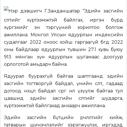
Нэр дэвшигч Г.Занданшатар “Эдийн засгийн
өсөлтийг хүртээмжтэй байлгах, иргэн бүрд
хүргэхийг эн тэргүүний зорилтоо болгож
ажиллана. Монгол Улсын ядуурлын индексийн
судалгааг 2022 оноос хойш гаргаагүй бөгөөд 2022
оны байдлаар ядуурлын түвшин 27.1 хувь буюу
913 мянган хүн ядуурлын шугамаас доогуур
орлоготой амьдарч байна.
Ядуурал буурахгүй байгаа шалтгаанд эдийн
засгийн тогтворгүй байдал, үнийн өсөлт, гадаад
дотоод нөхцөл байдал сөрөг нөлөө үзүүлж байгаа тул
цаашид эдийн засгийн өсөлтийг шударга,
хүртээмжтэй байлгахад анхаарч ажиллана.
Эдийн засгийн бүтцийн өөрчлөлтийг хийж,
татварын шинэчлэлийг хэрэгжүүлэх, иргэдэд