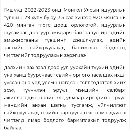
Гишүүд 2022-2023 онд Монгол Улсын ядуурлын
түвшин 29 хувь буюу 3.5 сая хүнээс 920 мянга нь
420 мянган төгрөгөөс доош орлоготой, ядуурлын
шугамаас доогуур амьдарч байгаа тул иргэдийн
амьжиргааны түвшинг дээшлүүлэх, эдийн
засгийг сайжруулахад баримтлах бодлого,
чиглэлийг тодруулахын зэрэгцээ
дэлхийн зах зээл дээр уул уурхайн түүхий эдийн
үнэ ханш буурснаас төсвийн орлого тасалдах нөхцөл
үүссэн энэ үед улсын нэгдсэн төсөвт тодотгол хийх
эсэх, түүнчлэн эрүүл мэндийн салбарт
ажиллагсдын цалин хөлс, улмаар иргэдийн эрүүл
мэндийн анхан шатны тусламж, үйлчилгээг
сайжруулахад төсвийн зарцуулалтыг нэмэгдүүлэх
чиглэлд ямар бодлого баримтлахыг тодруулж
байлаа.