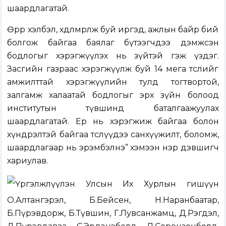
шаардлагатай.
Өөрөөр хэлбэл, хөдөлмөрлөж буй иргэд, ажлын байр бий
болгож байгаа баялаг бүтээгчдээ дэмжсэн
бодлогыг хэрэгжүүлэх нь зүйтэй гэж үздэг.
Засгийн газраас хэрэгжүүлж буй 14 мега төслийг
амжилттай хэрэгжүүлийн тулд тогтвортой,
залгамж халаатай бодлогыг эрх зүйн болоод
институтын түвшинд баталгаажуулах
шаардлагатай. Ер нь хэрэгжиж байгаа болон
хүндрэлтэй байгаа төслүүдээ санхүүжилт, боломж,
шаардлагаар нь эрэмбэлнэ” хэмээн нэр дэвшигч
хариулав.
Үргэлжлүүлэн Улсын Их Хурлын гишүүн
О.Алтангэрэл, Б.Бейсен, Н.Наранбаатар,
Б.Пүрэвдорж, Б.Түвшин, Г.Лувсанжамц, Д.Рэгдэл,