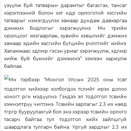
үзүүлж буй татварын дарамтыг багасгах, тансаг
хэрэглээний болон хэт өндөр орлоготой хэсгийн
татварыг нэмэгдүүлэх замаар дундаж давхаргаа
дэмжих бодлогыг хэрэгжүүлнэ. Мөн төрийн
оролцоог хязгаарлаж, хувийн хэвшлийг дэмжих
замаар эдийн засгийн бүтцийн өөрчлөлтийг хийнэ.
Халамжаас хөдөлмөр гэсэн уриаг хэрэгжүүлж, хөдөлмөр
хийж буй бүхнийг дэмжинэ” хэмээн хариулж
байлаа.
Мөн тэрбээр “Монгол Улсын 2025 оны төсөвт
тодотгол хийхээр холбогдох төслийг ирэх долоо
хоногт өргөн мэдүүлнэ. Гэхдээ эл тодотгол төсвийн
хэмнэлтрүү чиглэнэ. Төсвийн зарлагыг 2.3 их наяд
төгрөгөөр бууруулахгүй бол энэ хэрээр төсвийн орлого
тасарч байгаа тул тодотгол хийх зайлшгүй
шаардлага тулгарч байна. Үргүй зардлыг 2.3 их