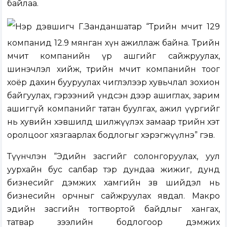
байлаа.
Нэр дэвшигч Г.Занданшатар “Төрийн өмчит 129
компанид 12.9 мянган хүн ажиллаж байна. Төрийн
өмчит компанийн үр ашгийг сайжруулах,
шинэчлэл хийж, төрийн өмчит компанийн тоог
хоёр дахин бууруулах чиглэлээр хувьчлал зохион
байгуулах, гэрээний үндсэн дээр ашиглах, зарим
ашиггүй компанийг татан буулгах, ажил үүргийг
нь хувийн хэвшилд шилжүүлэх замаар төрийн хэт
оролцоог хязгаарлах бодлогыг хэрэгжүүлнэ” гэв.
Түүнчлэн “Эдийн засгийг солонгоруулах, уул
уурхайн бус салбар тэр дундаа жижиг, дунд
бизнесийг дэмжих хамгийн зөв шийдэл нь
бизнесийн орчныг сайжруулах явдал. Макро
эдийн засгийн тогтвортой байдлыг хангах,
татвар зээлийн бодлогоор дэмжих