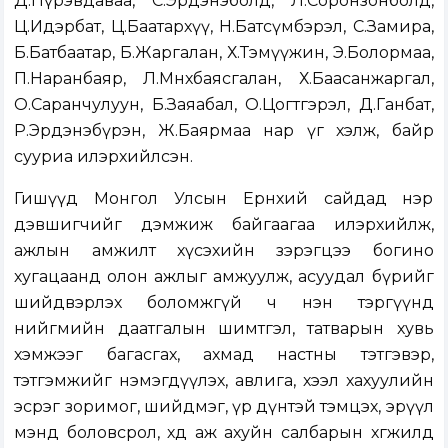
Д.Пүрэвдаваа, С.Эрдэнэболд, Л.Соронзонболд,
Ц.Идэрбат, Ц.Баатархүү, Н.Батсүмбэрэл, С.Замира,
Б.Батбаатар, Б.Жаргалан, Х.Тэмүүжин, Э.Болормаа,
П.Наранбаяр, Л.Мөнхбаясгалан, Х.Баасанжаргал,
О.Саранчулуун, Б.Заяабал, О.Цогтгэрэл, Д.Ганбат,
Р.Эрдэнэбүрэн, Ж.Баярмаа нар үг хэлж, байр
сууриа илэрхийлсэн.
Гишүүд Монгол Улсын Ерөнхий сайдад нэр
дэвшигчийг дэмжиж байгаагаа илэрхийлж,
ажлын амжилт хүсэхийн зэрэгцээ богино
хугацаанд олон ажлыг амжуулж, асуудал бүрийг
шийдвэрлэх боломжгүй ч нэн тэргүүнд
нийгмийн даатгалын шимтгэл, татварын хувь
хэмжээг багасгах, ахмад настны тэтгэвэр,
тэтгэмжийг нэмэгдүүлэх, авлига, хээл хахуулийн
эсрэг зоримог, шийдмэг, үр дүнтэй тэмцэх, эрүүл
мэнд боловсрол, хөдөө аж ахуйн салбарын хөгжилд