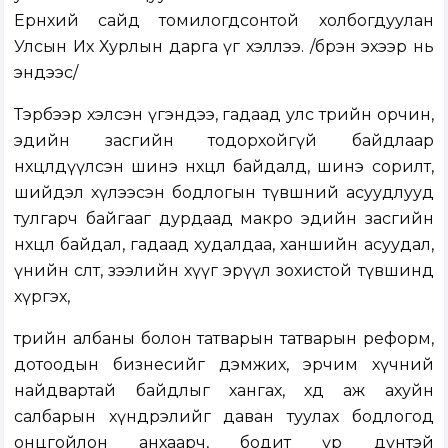
Ерөнхий сайд томилогдсонтой холбогдуулан
Улсын Их Хурлын дарга үг хэллээ.
/бүрэн эхээр нь
эндээс/
Тэрбээр хэлсэн үгэндээ, гадаад улс төрийн орчин,
эдийн засгийн тодорхойгүй байдлаар
нөхцөлдүүлсэн шинэ нөхцөл байдалд, шинэ сорилт,
шийдэл хүлээсэн бодлогын түвшний асуудлууд
тулгарч байгааг дурдаад макро эдийн засгийн
нөхцөл байдал, гадаад худалдаа, ханшийн асуудал,
үнийн өсөлт, зээлийн хүүг эрүүл зохистой түвшинд
хүргэх,
төрийн албаны болон татварын татварын реформ,
дотоодын бизнесийг дэмжих, эрчим хүчний
найдвартай байдлыг хангах, хөдөө аж ахуйн
салбарын хүндрэлийг даван туулах бодлогод
онцгойлон анхаарч, бодит үр дүнтэй