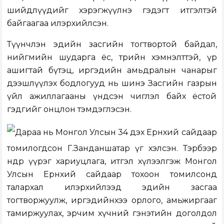
шийдлүүдийг хэрэгжүүлнэ гэдэгт итгэлтэй
байгаагаа илэрхийлсэн.
Түүнчлэн эдийн засгийн тогтвортой байдал,
нийгмийн шударга ёс, төрийн хэмнэлттэй, үр
ашигтай бүтэц, иргэдийн амьдралын чанарыг
дээшлүүлэх бодлогууд нь шинэ Засгийн газрын
үйл ажиллагааны үндсэн чиглэл байх ёстой
гэдгийг онцлон тэмдэглэсэн.
Дараа нь Монгол Улсын 34 дэх Ерөнхий сайдаар
томилогдсон Г.Занданшатар үг хэлсэн. Тэрбээр
өндөр үүрэг хариуцлага, итгэл хүлээлгэж Монгол
Улсын Ерөнхий сайдаар тохоон томилсонд
талархал илэрхийлээд эдийн засгаа
тогтворжуулж, иргэдийнхээ орлого, амьжиргааг
тамиржуулах, эрчим хүчний гэнэтийн доголдол