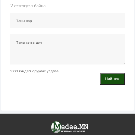
2
сэтгэгдэл байна
1000
тэмдэгт оруулах үлдлээ.
Нийтлэх