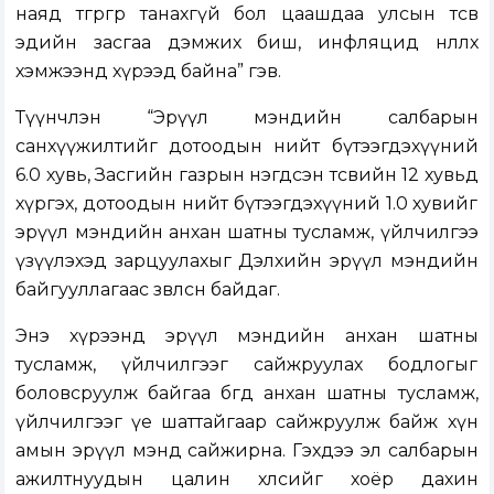
наяд төгрөгөөр танахгүй бол цаашдаа улсын төсөв
эдийн засгаа дэмжих биш, инфляцид нөлөөлөх
хэмжээнд хүрээд байна” гэв.
Түүнчлэн “Эрүүл мэндийн салбарын
санхүүжилтийг дотоодын нийт бүтээгдэхүүний
6.0 хувь, Засгийн газрын нэгдсэн төсвийн 12 хувьд
хүргэх, дотоодын нийт бүтээгдэхүүний 1.0 хувийг
эрүүл мэндийн анхан шатны тусламж, үйлчилгээ
үзүүлэхэд зарцуулахыг Дэлхийн эрүүл мэндийн
байгууллагаас зөвлөсөн байдаг.
Энэ хүрээнд эрүүл мэндийн анхан шатны
тусламж, үйлчилгээг сайжруулах бодлогыг
боловсруулж байгаа бөгөөд анхан шатны тусламж,
үйлчилгээг үе шаттайгаар сайжруулж байж хүн
амын эрүүл мэнд сайжирна. Гэхдээ эл салбарын
ажилтнуудын цалин хөлсийг хоёр дахин