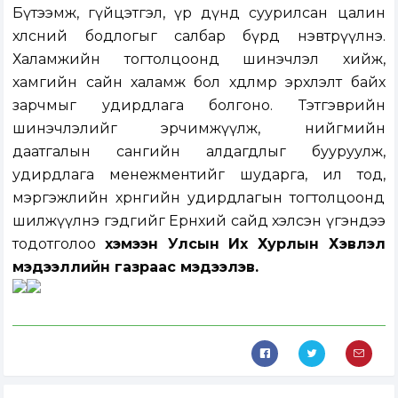
Бүтээмж, гүйцэтгэл, үр дүнд суурилсан цалин
хөлсний бодлогыг салбар бүрд нэвтрүүлнэ.
Халамжийн тогтолцоонд шинэчлэл хийж,
хамгийн сайн халамж бол хөдөлмөр эрхлэлт байх
зарчмыг удирдлага болгоно. Тэтгэврийн
шинэчлэлийг эрчимжүүлж, нийгмийн
даатгалын сангийн алдагдлыг бууруулж,
удирдлага менежментийг шударга, ил тод,
мэргэжлийн хөрөнгийн удирдлагын тогтолцоонд
шилжүүлнэ гэдгийг Ерөнхий сайд хэлсэн үгэндээ
тодотголоо
хэмээн Улсын Их Хурлын Хэвлэл
мэдээллийн газраас мэдээлэв.