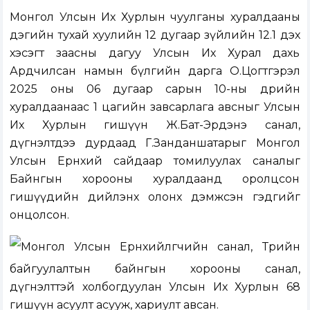
Монгол Улсын Их Хурлын чуулганы хуралдааны
дэгийн тухай хуулийн 12 дугаар зүйлийн 12.1 дэх
хэсэгт заасны дагуу Улсын Их Хурал дахь
Ардчилсан намын бүлгийн дарга О.Цогтгэрэл
2025 оны 06 дугаар сарын 10-ны өдрийн
хуралдаанаас 1 цагийн завсарлага авсныг Улсын
Их Хурлын гишүүн Ж.Бат-Эрдэнэ санал,
дүгнэлтдээ дурдаад Г.Занданшатарыг Монгол
Улсын Ерөнхий сайдаар томилуулах саналыг
Байнгын хорооны хуралдаанд оролцсон
гишүүдийн дийлэнх олонх дэмжсэн гэдгийг
онцолсон.
Монгол Улсын Ерөнхийлөгчийн санал, Төрийн
байгуулалтын байнгын хорооны санал,
дүгнэлттэй холбогдуулан Улсын Их Хурлын 68
гишүүн асуулт асууж, хариулт авсан.