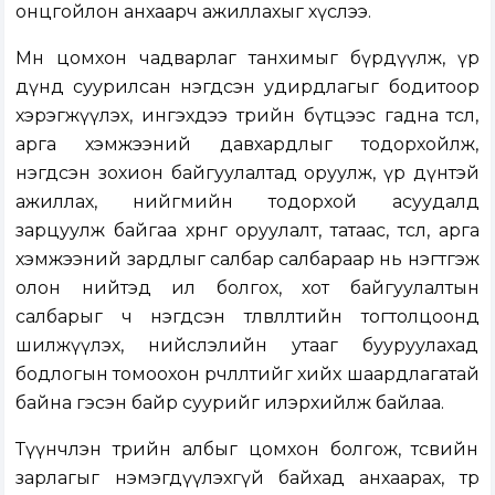
онцгойлон анхаарч ажиллахыг хүслээ.
Мөн цомхон чадварлаг танхимыг бүрдүүлж, үр
дүнд суурилсан нэгдсэн удирдлагыг бодитоор
хэрэгжүүлэх, ингэхдээ төрийн бүтцээс гадна төсөл,
арга хэмжээний давхардлыг тодорхойлж,
нэгдсэн зохион байгуулалтад оруулж, үр дүнтэй
ажиллах, нийгмийн тодорхой асуудалд
зарцуулж байгаа хөрөнгө оруулалт, татаас, төсөл, арга
хэмжээний зардлыг салбар салбараар нь нэгтгэж
олон нийтэд ил болгох, хот байгуулалтын
салбарыг ч нэгдсэн төлөвлөлтийн тогтолцоонд
шилжүүлэх, нийслэлийн утааг бууруулахад
бодлогын томоохон өөрчлөлтийг хийх шаардлагатай
байна гэсэн байр суурийг илэрхийлж байлаа.
Түүнчлэн төрийн албыг цомхон болгож, төсвийн
зарлагыг нэмэгдүүлэхгүй байхад анхаарах, төр