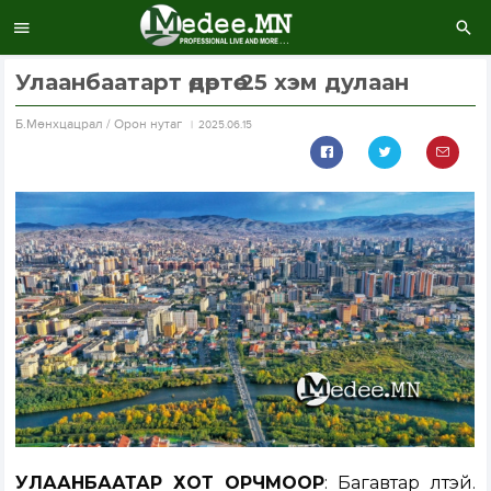
Улаанбаатарт өдөртөө 25 хэм дулаан
Б.Мөнхцацрал / Орон нутаг
2025.06.15
УЛААНБААТАР ХОТ ОРЧМООР
: Багавтар үүлтэй.