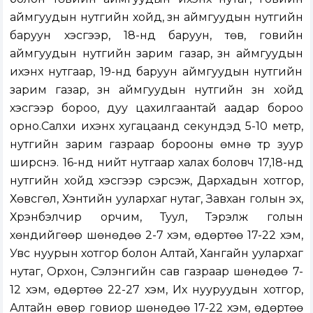
аймгуудын нутгийн хойд, зүүн аймгуудын нутгийн
баруун хэсгээр, 18-нд баруун, төв, говийн
аймгуудын нутгийн зарим газар, зүүн аймгуудын
ихэнх нутгаар, 19-нд баруун аймгуудын нутгийн
зарим газар, зүүн аймгуудын нутгийн зүүн хойд
хэсгээр бороо, дуу цахилгаантай аадар бороо
орно.Салхи ихэнх хугацаанд секундэд 5-10 метр,
нутгийн зарим газраар борооны өмнө түр зуур
ширүүснэ. 16-нд нийт нутгаар халах боловч 17,18-нд
нутгийн хойд хэсгээр сэрүүсэж, Дархадын хотгор,
Хөвсгөл, Хэнтийн уулархаг нутаг, Завхан голын эх,
Хүрэнбэлчир орчим, Туул, Тэрэлж голын
хөндийгөөр шөнөдөө 2-7 хэм, өдөртөө 17-22 хэм,
Увс нуурын хотгор болон Алтай, Хангайн уулархаг
нутаг, Орхон, Сэлэнгийн сав газраар шөнөдөө 7-
12 хэм, өдөртөө 22-27 хэм, Их нууруудын хотгор,
Алтайн өвөр говиор шөнөдөө 17-22 хэм, өдөртөө