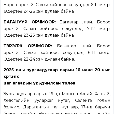
Бороо орохгүй. Салхи хойноос секундэд 6-11 метр.
Өдөртөө 24-26 хэм дулаан байна.
БАГАНУУР ОРЧМООР:
Багавтар үүлтэй. Бороо
орохгүй. Салхи хойноос секундэд 7-12 метр.
Өдөртөө 23-25 хэм дулаан байна.
ТЭРЭЛЖ ОРЧМООР:
Багавтар үүлтэй. Бороо
орохгүй. Салхи хойноос секундэд 6-11 метр.
Өдөртөө 22-24 хэм дулаан байна.
2025 оны зургаадугаар сарын 16-наас 20-ныг
хүртэлх
цаг агаарын урьдчилсан төлөв
Зургаадугаар сарын 16-нд Монгол-Алтай, Хангай,
Хөвсгөлийн уулархаг нутаг, Сэлэнгэ голын
бэлчир, Дарьгангын тал нутгаар, 17-нд баруун
болон төвийн аймгуудын ихэнх нутаг, говийн