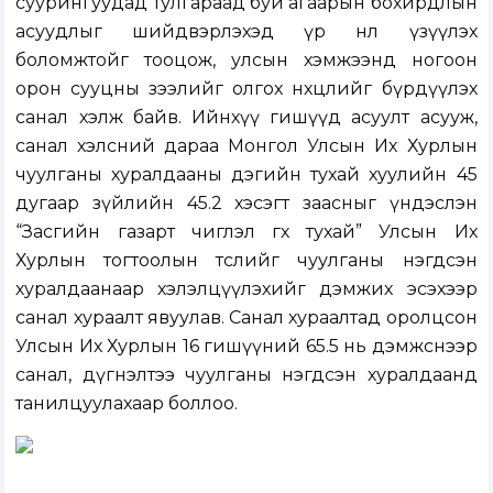
суурингуудад тулгараад буй агаарын бохирдлын
асуудлыг шийдвэрлэхэд үр нөлөө үзүүлэх
боломжтойг тооцож, улсын хэмжээнд ногоон
орон сууцны зээлийг олгох нөхцөлийг бүрдүүлэх
санал хэлж байв. Ийнхүү гишүүд асуулт асууж,
санал хэлсний дараа Монгол Улсын Их Хурлын
чуулганы хуралдааны дэгийн тухай хуулийн 45
дугаар зүйлийн 45.2 хэсэгт заасныг үндэслэн
“Засгийн газарт чиглэл өгөх тухай” Улсын Их
Хурлын тогтоолын төслийг чуулганы нэгдсэн
хуралдаанаар хэлэлцүүлэхийг дэмжих эсэхээр
санал хураалт явуулав. Санал хураалтад оролцсон
Улсын Их Хурлын 16 гишүүний 65.5 нь дэмжснээр
санал, дүгнэлтээ чуулганы нэгдсэн хуралдаанд
танилцуулахаар боллоо.