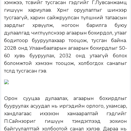
хэмжээ, төсвийг тусгасан гэдгийг Г.Лувсанжамц
гишүүн хариулав. Хөрөнгө оруулалтыг шинээр
тусгаагүй, харин сайжруулсан түлшний татаасын
зардлыг хөрвүүлж, ногоон барилга буюу
дулаалгад чиглүүлснээр агаарын бохирдол, утааг
бодитоор бууруулахаар тооцож, тусган байна.
2028 онд Улаанбаатарын агаарын бохирдлыг 50-
60 хувь бууруулах, 2032 онд утаагүй болох
боломжтой хэмээн тооцож, холбогдох саналыг
төсөлд тусгасан гэв.
Орон сууцаа дулаалах, агаарын бохирдлыг
бууруулах асуудал нь иргэдийн орлого, ухамсар,
хандлагаас ихээхэн хамааралтай гэдгийг
П.Сайнзориг гишүүн тэмдэглээд зохион
байгуулалттай холбоотой санал хэлэв. Дараа нь