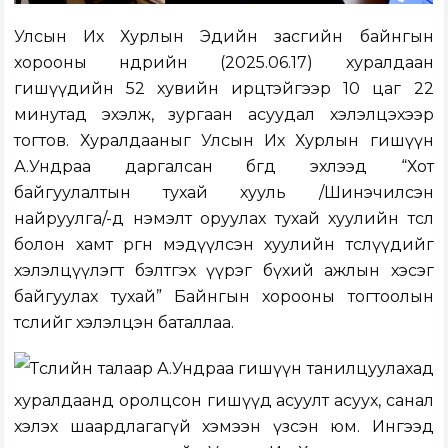
Улсын Их Хурлын Эдийн засгийн байнгын
хорооны өнөөдрийн (2025.06.17) хуралдаан
гишүүдийн 52 хувийн ирцтэйгээр 10 цаг 22
минутад эхэлж, зургаан асуудал хэлэлцэхээр
тогтов. Хуралдааныг Улсын Их Хурлын гишүүн
А.Ундраа даргалсан бөгөөд эхлээд “Хот
байгуулалтын тухай хууль /Шинэчилсэн
найруулга/-д нэмэлт оруулах тухай хуулийн төсөл
болон хамт өргөн мэдүүлсэн хуулийн төслүүдийг
хэлэлцүүлэгт бэлтгэх үүрэг бүхий ажлын хэсэг
байгуулах тухай” Байнгын хорооны тогтоолын
төслийг хэлэлцэн баталлаа.
Төслийн талаар А.Ундраа гишүүн танилцуулахад
хуралдаанд оролцсон гишүүд асуулт асуух, санал
хэлэх шаардлагагүй хэмээн үзсэн юм. Ингээд