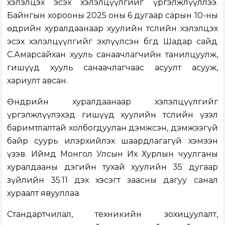
хэлэлцэх эсэх хэлэлцүүлгийг үргэлжлүүллээ.
Байнгын хорооны
2025 оны 6 дугаар сарын 10-ны
өдрийн хуралдаан
аар хуулийн төслийн хэлэлцэх
эсэх хэлэлцүүлгийг эхлүүлсэн бөгөөд Шадар сайд
С.Амарсайхан хууль санаачлагчийн танилцуулж,
гишүүд хууль санаачлагчаас асуулт асууж,
хариулт авсан.
Өнөөдрийн хуралдаанаар хэлэлцүүлгийг
үргэлжлүүлэхэд гишүүд хуулийн төслийн үзэл
баримтлалтай холбогдуулан дэмжсэн, дэмжээгүй
байр суурь илэрхийлэх шаардлагагүй хэмээн
үзэв. Иймд Монгол Улсын Их Хурлын чуулганы
хуралдааны дэгийн тухай хуулийн 35 дугаар
зүйлийн 35.11 дэх хэсэгт заасны дагуу санал
хураалт явууллаа.
Стандартчилал, техникийн зохицуулалт,