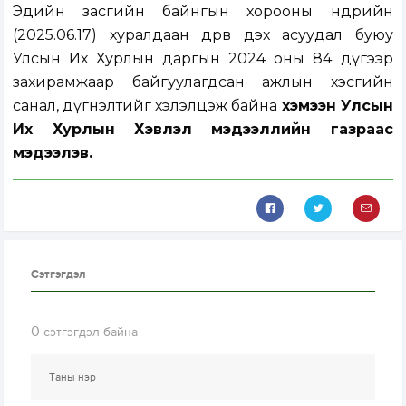
Эдийн засгийн байнгын хорооны өнөөдрийн
(2025.06.17) хуралдаан дөрөв дэх асуудал буюу
Улсын Их Хурлын даргын 2024 оны 84 дүгээр
захирамжаар байгуулагдсан ажлын хэсгийн
санал, дүгнэлтийг хэлэлцэж байна
хэмээн Улсын
Их Хурлын Хэвлэл мэдээллийн газраас
мэдээлэв.
Сэтгэгдэл
0
сэтгэгдэл байна