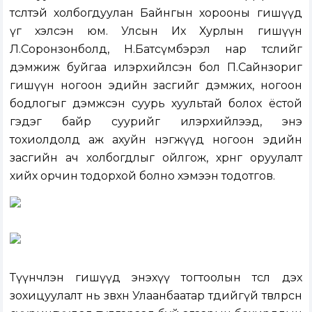
төсөлтэй холбогдуулан Байнгын хорооны гишүүд
үг хэлсэн юм. Улсын Их Хурлын гишүүн
Л.Соронзонболд, Н.Батсүмбэрэл нар төслийг
дэмжиж буйгаа илэрхийлсэн бол П.Сайнзориг
гишүүн ногоон эдийн засгийг дэмжих, ногоон
бодлогыг дэмжсэн суурь хуультай болох ёстой
гэдэг байр суурийг илэрхийлээд, энэ
тохиолдолд аж ахуйн нэгжүүд ногоон эдийн
засгийн ач холбогдлыг ойлгож, хөрөнгө оруулалт
хийх орчин тодорхой болно хэмээн тодотгов.
Түүнчлэн гишүүд энэхүү тогтоолын төсөл дэх
зохицуулалт нь зөвхөн Улаанбаатар төдийгүй төвлөрсөн