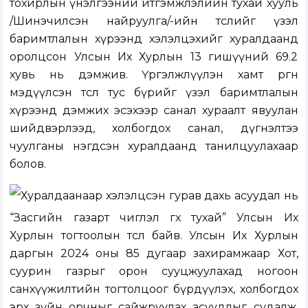
тохирлын үнэлгээний итгэмжлэлийн тухай хууль
/Шинэчилсэн найруулга/-ийн төслийг үзэл
баримтлалын хүрээнд хэлэлцэхийг хуралдаанд
оролцсон Улсын Их Хурлын 13 гишүүний 69.2
хувь нь дэмжив. Үргэлжлүүлэн хамт өргөн
мэдүүлсэн төсөл тус бүрийг үзэл баримтлалын
хүрээнд дэмжих эсэхээр санал хураалт явуулан
шийдвэрлээд, холбогдох санал, дүгнэлтээ
чуулганы нэгдсэн хуралдаанд танилцуулахаар
болов.
Хуралдаанаар хэлэлцсэн гурав дахь асуудал нь
“Засгийн газарт чиглэл өгөх тухай” Улсын Их
Хурлын тогтоолын төсөл байв. Улсын Их Хурлын
даргын 2024 оны 85 дугаар захирамжаар Хот,
суурин газрыг орон сууцжуулахад ногоон
санхүүжилтийн тогтолцоог бүрдүүлэх, холбогдох
эрх зүйн орчныг сайжруулах асуудлыг судалж,