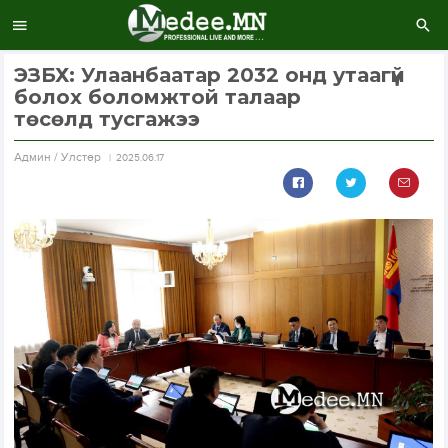
ЭЗБХ: Улаанбаатар 2032 онд утаагүй
болох боломжтой талаар
төсөлд тусгажээ
Aдмин / Улстөр
2025.06.17