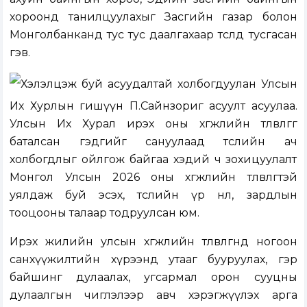
хороонд танилцуулахыг Засгийн газар болон
Монголбанканд тус тус даалгахаар төсөлд тусгасан
гэв.
Хэлэлцэж буй асуудалтай холбогдуулан Улсын
Их Хурлын гишүүн П.Сайнзориг асуулт асуулаа.
Улсын Их Хурал ирэх оны хөгжлийн төлөвлөгөөг
баталсан гэдгийг сануулаад төслийн ач
холбогдлыг ойлгож байгаа хэдий ч зохицуулалт
Монгол Улсын 2026 оны хөгжлийн төлөвлөгөөтэй
уялдаж буй эсэх, төслийн үр нөлөө, зардлын
тооцооны талаар тодруулсан юм.
Ирэх жилийн улсын хөгжлийн төлөвлөгөөнд ногоон
санхүүжилтийн хүрээнд утааг бууруулах, гэр
байшинг дулаалах, угсармал орон сууцны
дулаалгын чиглэлээр авч хэрэгжүүлэх арга