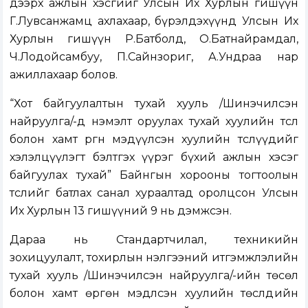
дээрх ажлын хэсгийг Улсын Их Хурлын гишүүн
Г.Лувсанжамц ахлахаар, бүрэлдэхүүнд Улсын Их
Хурлын гишүүн Р.Батболд, О.Батнайрамдал,
Ч.Лодойсамбуу, П.Сайнзориг, А.Ундраа нар
ажиллахаар болов.
“Хот байгуулалтын тухай хууль /Шинэчилсэн
найруулга/-д нэмэлт оруулах тухай хуулийн төсөл
болон хамт өргөн мэдүүлсэн хуулийн төслүүдийг
хэлэлцүүлэгт бэлтгэх үүрэг бүхий ажлын хэсэг
байгуулах тухай” Байнгын хорооны тогтоолын
төслийг батлах санал хураалтад оролцсон Улсын
Их Хурлын 13 гишүүний 9 нь дэмжсэн.
Дараа нь
Стандартчилал, техникийн
зохицуулалт, тохирлын үнэлгээний итгэмжлэлийн
тухай хууль /Шинэчилсэн найруулга/-ийн төсөл
болон хамт өргөн мэдүүлсэн хуулийн төслүүд
ийн