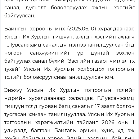
санал, дүгнэлт боловсруулах ажлын хэсгийг
байгуулсан.
Байнгын хорооны өмнөх (
2025.06.10
) хуралдаанаар
Улсын Их Хурлын гишүүн, ажлын хэсгийн ахлагч
Г.Лувсанжамц санал, дүгнэлтээ танилцуулсан бөгөөд
ногоон санхүүжилтийг үр дүнтэй зохион
байгуулах санал бүхий “Засгийн газарт чиглэл өгөх
тухай” Улсын Их Хурлын холбогдох тогтоолын
төслийг боловсруулснаа танилцуулсан юм.
Энэхүү Улсын Их Хурлын тогтоолын төслийг
өнөөдрийн хуралдаанаар хэлэлцэв. Г.Лувсанжамц
гишүүн төсөлд гурван багц саналыг 17 заалт болгон
тусгасан хэмээн танилцууллаа. Улсын Их Хурлын
тогтоолын хэрэгжилтийн тайланг 2026 оны I
улиралд багтаан Байгаль орчин, хүнс, хөдөө аж
ахуйн байнгын хороо, Эдийн засгийн байнгын