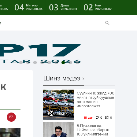
04
03
02
а
Мягмар
Даваа
Ням
08-05
2026-08-04
2026-08-03
2026-08-02
э
Шинэ мэдээ
ск
Сүүлийн 10 жилд 700
мянга гаруй суудлын
авто машин
импортолжээ
18 цаг
0
0
Б.Пүрэвдагва:
Найман салбарын
103 үйлчилгээний