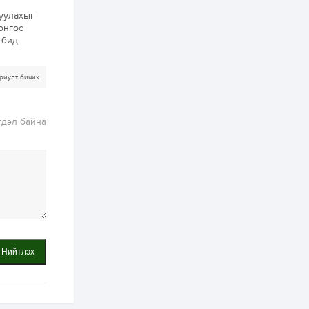
ААН-үүдийн дансыг
битүүмжлэхгүй
луулахыг
онгос
1 өдөр
1
0
 бид
Нөөцийн махны
худалдаа,
борлуулалтыг
риулт бичих
нээлттэй ил тод
болгоно
2 өдөр
0
0
гдэл байна
ЗГ: Автобензин,
дизель түлшний
онцгой албан
татварыг тэглэлээ
2 өдөр
3
0
З.Мэндсайхан:
Хүнсний нөөцийг
бэлтгэх агуулах,
зоорь бэлтгэх ААН-
үүдэд хөнгөлөлттэй
зээл олгоно
Нийтлэх
2 өдөр
2
0
Европ дахь
монголчуудын
соёлын наадам
боллоо