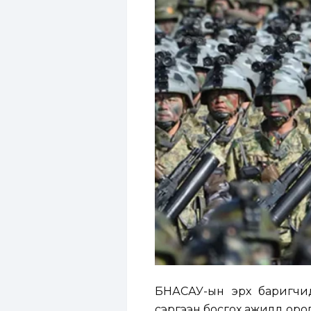
БНАСАУ-ын эрх баригчи
сэргээн босгох ажилд оро