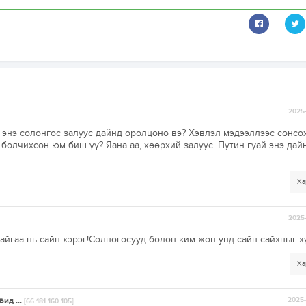
2025-
ж энэ солонгос залуус дайнд оролцоно вэ? Хэвлэл мэдээллээс сонсо
болчихсон юм биш үү? Яана аа, хөөрхий залуус. Путин гуай энэ дай
Ха
2025-
йгаа нь сайн хэрэг!Солногосууд болон ким жон унд сайн сайхныг х
Ха
ид ...
2025-
[66.181.160.105]