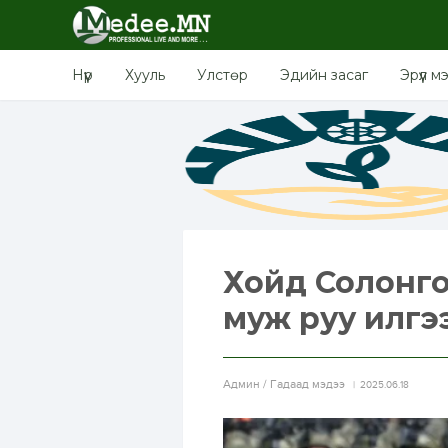
Нүүр
Хууль
Улстөр
Эдийн засаг
Эрүүл м
Хойд Солонго
муж руу илгэ
Aдмин / Гадаад мэдээ
2025.06.18