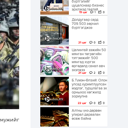
бүртгэлийг
цуцалснаар бизнес
эрхлэхэд таатай...
19 цаг
1
0
Долдугаар сард
709.503 зөрчил
бүртгэгджээ
21 цаг
0
0
Цалинтай ээжийн 50
мянган төгрөгийн
тэтгэмжийг 500
мянгад хүргэх
өргөдөлд санал авч
эхэлжээ
21 цаг
2
0
Б.Түмэн-Өлзий: Олон
улсад хуримтлуулсан
мэдлэг, туршлагаа эх
орныхоо хөгжилд
зориулна
22 цаг
0
0
Алтны үнэ дөрвөн
улирал дараалан
өсөж байна
 мужийг