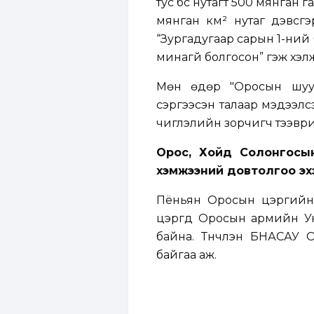
тус бүс нутагт 500 мянган 
мянган км² нутаг дэвсгэ
“Зургадугаар сарын 1-ний
минагүй болгосон” гэж хэл
Мөн өдөр "Оросын шууд
сэргээсэн талаар мэдээлс
чиглэлийн зорчигч тээврий
Орос, Хойд Солонгосы
хэмжээний довтолгоо эх
Пёньян Оросын цэргийн
цэргүүд Оросын армийн 
байна. Түүнчлэн БНАСАУ 
байгаа аж.