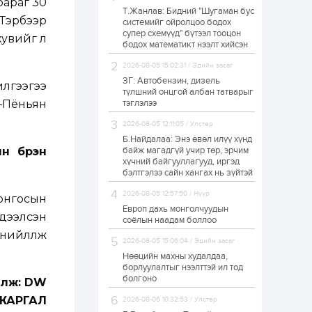
бараг 30
Т.Жанлав: Бидний "Шугаман бус
Н.Номтойбаяр:
Тэрбээр
системийг ойролцоо бодох
Аймгуудад
супер схемүүд" бүтээл тооцон
тулгамдаж буй
хувийг л
асуудлуудыг долоо
бодох математикт нээлт хийсэн
хоног бүр Засгийн
газрын...
2026-08-05 15:02:31 / Эдийн засаг
1 өдөр
0
0
ЗГ: Автобензин, дизель
лгээгээ
УИХ-ын дарга
түлшний онцгой албан татварыг
С.Бямбацогт төрийг
а–Пёньян
тэглэлээ
төлөөлөн Сутай
хайрхны тэнгэрийг
2026-08-05 12:11:05 / Улстөр
тахих төрийн
тахилгад оролцлоо
Б.Найдалаа: Энэ өвөл илүү хүнд
1 өдөр
3
0
н бүрэн
байж магадгүй учир төр, эрчим
хүчний байгууллагууд, иргэд
“Хотын дарга сонсож
байна” 150150 тусгай
бэлтгэлээ сайн хангах нь зүйтэй
дугаарыг
наймдугаар сарын
2026-08-05 12:57:50 / Нүүр
онгосын
14-нөөс ажиллуулж...
Европ дахь монголчуудын
дээлсэн
1 өдөр
0
0
соёлын наадам боллоо
ийлүүлж
“Чингис хаан” олон
2026-08-05 15:06:04 / Эдийн засаг
улсын нисэх буудал
руу нийтийн тээврийн
Нөөцийн махны худалдаа,
автобус 24 цагаар
борлуулалтыг нээлттэй ил тод
үйлчилж байна
болгоно
алж: DW
1 өдөр
1
0
ЖАРГАЛ
2026-08-06 10:32:53 / Улстөр
Нийслэлийн