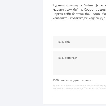
Туршлага цуглуулж байна. Цэрэгт
мэдэрч үзэж байна. Ховор туршла
цэргээ сайн бэлтгэж байнадоо. М
хангалттай бэлтгэгдэж чадсан уу?
1000
тэмдэгт оруулах үлдлээ.
Уншигчдын бичсэн сэтгэгдэлд Medee.MN хариуц
хэллэгийг хязгаарласан тул Та сэтгэгдэл бичих