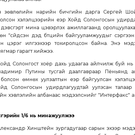
н зөвлөлийн нарийн бичгийн дарга Сергей Шо
болсон хэлэлцээрийн үеэр Хойд Солонгосын удирд
дэвсгэрт мина цэвэрлэх ажиллагаанд оролцуулаха
өн "сүйдсэн дэд бүтцийн байгууламжуудыг сэргээн
н цэрэг илгээхээр тохиролцсон байна. Энэ мэд
ягмар гарагт хийжээ.
ойд Солонгост хоёр дахь удаагаа айлчилж буй нь 
ладимир Путины тусгай даалгавраар Пёньянд а
болсон өмнөх уулзалтын үеэр байгуулсан хэлэлцээ
ойд Солонгосын удирдлагуудтай уулзсан талаар
йн хэвлэлийн албанаас мэдээлснийг "Интерфакс" а
сгэрийн 1/6 нь минажуулжээ
лександр Хинштейн зургадугаар сарын эхээр мэдэ