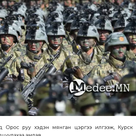
д Орос руу хэдэн мянган цэргээ илгээж, Курск
лцуулахаа амлав.