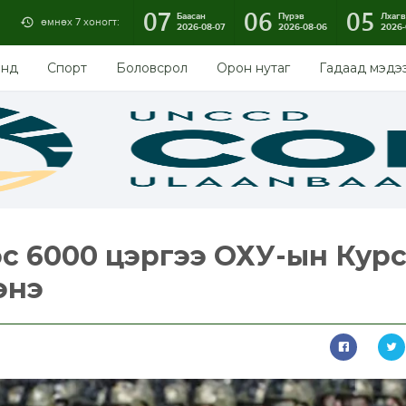
07
06
05
Баасан
Пүрэв
Лхагв
өмнөх 7 хоногт:
2026-08-07
2026-08-06
2026-
энд
Спорт
Боловсрол
Орон нутаг
Гадаад мэдэ
с 6000 цэргээ ОХУ-ын Кур
энэ