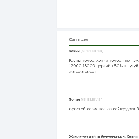
Сэтгэгдэл
зочин
[66.181.184.184]
Юуны төлөө, хэний төлөө, яах гэ
12000-13000 цэргийн 50% нь үгүй 
зогсоогоосой.
Зочин
[66.181.181.191]
оростой харилцаагаа сайжруулж ба
Жижиг улс дайнд бэлтгэгдээд л. Харин б