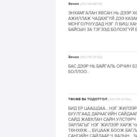
Зочин
[202.126.88.69]
ЭНХАМГАЛАН ЯВСАН НЬ ДЭЭР Х
АЖИЛЛАЖ ЧАДАХГҮЙ ДЭЭ КАЗА
МОНГОЛЧУУДАД НЭГ Л БИШ ХАН
БАЙСЫН ЗА ТЭГЭЭД БОЛОХГҮЙ 
Зочин
[202.179.27.126]
БАС ДЭЭР НЬ БАЙГАЛЬ ОРЧИН Б
БОЛЛОО..
ТӨСӨВ БА ТОДОТГОЛ
[202.179.27.126]
БИД ЕР ЦААШДАА... НЭГ ЖИЛЭ
БУУЛГААД ДАРААГИЙН САЙДААР
САЙД ЖАВХЛАН САЙН УЛСТӨРЧ 
ЗАРЛАГЫГ НЭГ ЖИЛЭЭР ХАРЖ Ч
ТӨНХӨЖ..., БУЦААЖ БООЖ БАГЛ
САНГИЙН САЙДААР Ч ЯАДЫН... З