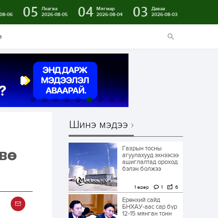
05
04
03
в
Лхагва
Мягмар
Даваа
08-06
2026-08-05
2026-08-04
2026-08-03
э
Шинэ мэдээ
Газрын тосны
ө
агуулахууд эхнээсээ
ашиглалтад ороход
бэлэн болжээ
1 өдөр
1
6
Ерөнхий сайд
БНХАУ-аас сар бүр
12-15 мянган тонн