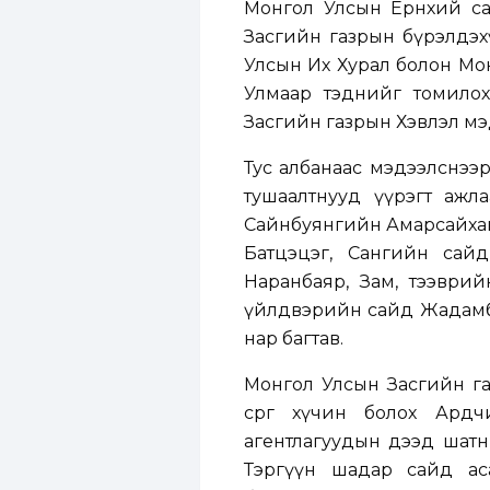
Монгол Улсын Ерөнхий са
Засгийн газрын бүрэлдэх
Улсын Их Хурал болон Мон
Улмаар тэднийг томилох
Засгийн газрын Хэвлэл мэ
Тус албанаас мэдээлснээр
тушаалтнууд үүрэгт ажл
Сайнбуянгийн Амарсайхан
Батцэцэг, Сангийн сай
Наранбаяр, Зам, тээврийн
үйлдвэрийн сайд Жадамб
нар багтав.
Монгол Улсын Засгийн газ
сөрөг хүчин болох Ар
агентлагуудын дээд шатн
Тэргүүн шадар сайд ас