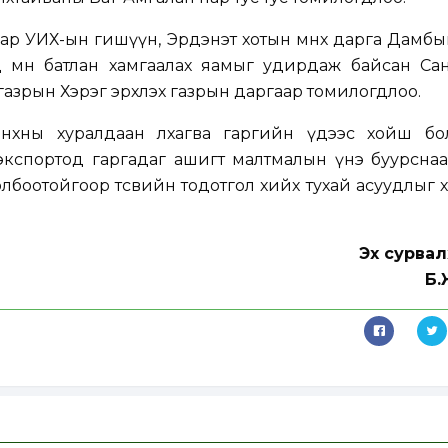
ар УИХ-ын гишүүн, Эрдэнэт хотын өмнөх дарга Дамбы
 өмнө батлан хамгаалах яамыг удирдаж байсан Са
азрын Хэрэг эрхлэх газрын даргаар томилогдлоо.
хны хуралдаан лхагва гаргийн үдээс хойш болох
кспортод гаргадаг ашигт малтмалын үнэ буурснаа
олбоотойгоор төсвийн тодотгол хийх тухай асуудлыг 
Эх сурвал
Б.