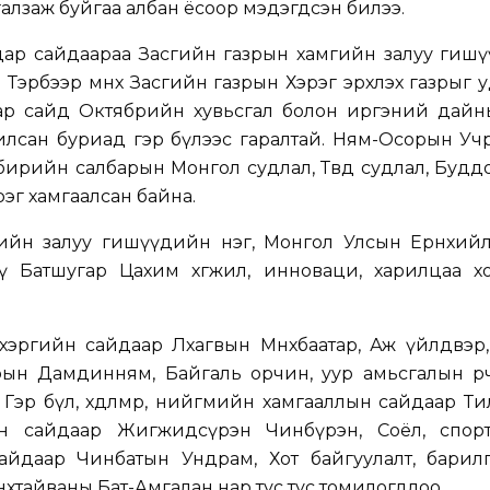
галзаж буйгаа албан ёсоор мэдэгдсэн билээ.
дар сайдаараа Засгийн газрын хамгийн залуу гишү
Тэрбээр өмнөх Засгийн газрын Хэрэг эрхлэх газрыг
ар сайд Октябрийн хувьсгал болон иргэний дайн
лсан буриад гэр бүлээс гаралтай. Ням-Осорын Учр
рийн салбарын Монгол судлал, Төвд судлал, Будд
эг хамгаалсан байна.
ийн залуу гишүүдийн нэг, Монгол Улсын Ерөнхийлө
 Батшугар Цахим хөгжил, инноваци, харилцаа х
хэргийн сайдаар Лхагвын Мөнхбаатар, Аж үйлдвэр,
ын Дамдинням, Байгаль орчин, уур амьсгалын өөрч
 Гэр бүл, хөдөлмөр, нийгмийн хамгааллын сайдаар Т
н сайдаар Жигжидсүрэн Чинбүрэн, Соёл, спорт
айдаар Чинбатын Ундрам, Хот байгуулалт, барилг
хтайваны Бат-Амгалан нар тус тус томилогдлоо.