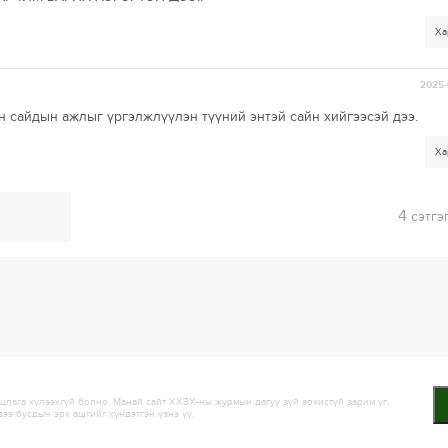
Ха
2025-
н сайдын ажлыг үргэлжлүүлэн түүний энтэй сайн хийгээсэй дээ.
Ха
4
сэтгэ
лага хүлээхгүй болно. Манай сайт ХХЗХ-ны журмын дагуу зүй зохисгүй зарим үг,
дээ бусдын эрх ашгийг хүндэтгэн үзнэ үү.