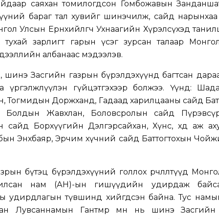
йдаар саяхан томилогдсон Гомбожавын Занданшата
үүний бараг тал хувийг шинэчилж, сайд нарынхаа
гол Улсын Ерөнхийлөгч Ухнаагийн Хүрэлсүхэд танил
 тухай зарлигт гарын үсэг зурсан талаар Монго
дээллийн албанаас мэдээлэв.
, шинэ Засгийн газрын бүрэлдэхүүнд багтсан дара
аа үргэлжлүүлэн гүйцэтгэхээр болжээ. Үүнд: Шад
, Тогмидын Доржханд, Гадаад харилцааны сайд Бат
д Болдын Жавхлан, Боловсролын сайд Пүрэвсү
 сайд Борхүүгийн Дэлгэрсайхан, Хүнс, хөдөө аж ахуй
ын Энхбаяр, Эрчим хүчний сайд Баттогтохын Чойж
рын бүтэц бүрэлдэхүүний голлох өөрчлөлтүүд Монг
дчилсан нам (АН)-ын гишүүдийн удирдаж байс
ы удирдлагын түвшинд хийгдсэн байна. Тус намын
ан Лувсаннамын Гантөмөр өмнө нь шинэ Засгийн