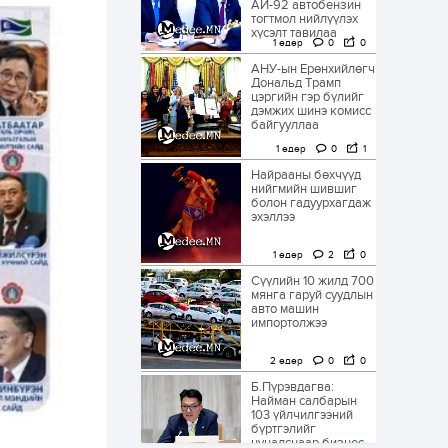
АИ-92 автобензин
тогтмол нийлүүлэх
хүсэлт тавилаа
1 өдөр
0
0
АНУ-ын Ерөнхийлөгч
Дональд Трамп
цэргийн гэр бүлийг
дэмжих шинэ комисс
байгууллаа
1 өдөр
0
1
Найрааны бөхчүүд
нийгмийн шившиг
болон гадуурхагдаж
эхэллээ
1 өдөр
2
0
Сүүлийн 10 жилд 700
мянга гаруй суудлын
авто машин
импортолжээ
2 өдөр
0
0
Б.Пүрэвдагва:
Найман салбарын
103 үйлчилгээний
бүртгэлийг
цуцалснаар бизнес