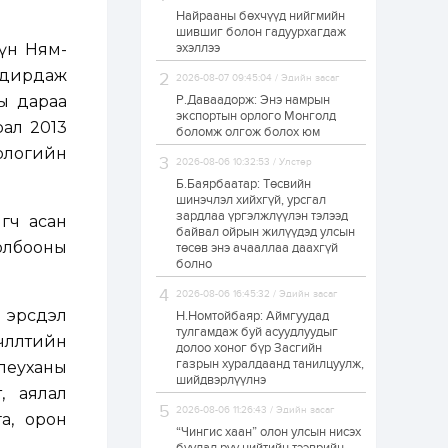
Найрааны бөхчүүд нийгмийн
Худалдагч
шившиг болон гадуурхагдаж
Н.Амарзаяа:
үн Ням-
эхэллээ
Дэлгүүрийн 32
хуудастай өрийн
 удирдаж
дэвтэр долоо хоногт
2026-08-07 09:45:04 / Эдийн засаг
л дүүрдэг
ы дараа
Р.Даваадорж: Энэ намрын
2 өдөр
0
0
экспортын орлого Монголд
ал 2013
Б.Хулан дэлхийн
боломж олгож болох юм
аварга боллоо
ологийн
2026-08-06 10:32:53 / Улстөр
Б.Баярбаатар: Төсвийн
шинэчлэл хийхгүй, урсгал
2 өдөр
0
0
зардлаа үргэлжлүүлэн тэлээд
гч асан
байвал ойрын жилүүдэд улсын
Р.Даваадорж: Энэ
олбооны
намрын экспортын
төсөв энэ ачааллаа даахгүй
орлого Монголд
болно
боломж олгож болох
юм
2026-08-06 16:45:32 / Эдийн засаг
 эрсдэл
2 өдөр
0
2
Н.Номтойбаяр: Аймгуудад
тулгамдаж буй асуудлуудыг
Автомашины улсын
лөлтийн
долоо хоног бүр Засгийн
дугаар сондгой
газрын хуралдаанд танилцуулж,
илеуханы
тоогоор төгссөн бол
шийдвэрлүүлнэ
өнөөдөр шатахуун
, аялал
авна
2026-08-06 11:26:43 / Эдийн засаг
а, орон
2 өдөр
0
0
“Чингис хаан” олон улсын нисэх
Н.Номтойбаяр: