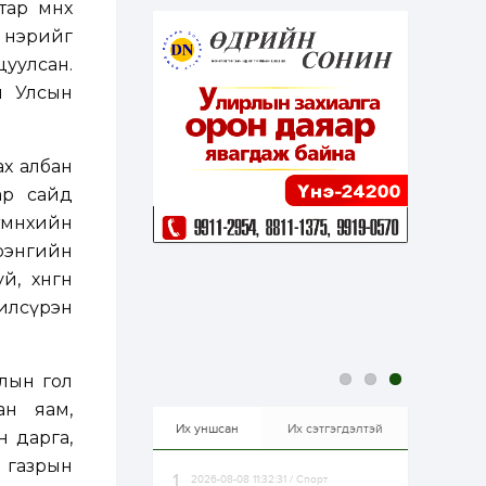
р өмнөх
эрхлэхэд таатай...
2 өдөр
1
0
 нэрийг
Долдугаар сард
цуулсан.
709.503 зөрчил
бүртгэгджээ
л Улсын
2 өдөр
0
0
Цалинтай ээжийн 50
ах албан
мянган төгрөгийн
ар сайд
тэтгэмжийг 500
мянгад хүргэх
мөнхийн
өргөдөлд санал авч
эхэлжээ
рэнгийн
2 өдөр
2
0
, хөнгөн
Б.Түмэн-Өлзий: Олон
улсад хуримтлуулсан
илсүрэн
мэдлэг, туршлагаа эх
орныхоо хөгжилд
зориулна
2 өдөр
0
0
олын гол
Алтны үнэ дөрвөн
ан яам,
улирал дараалан
өсөж байна
Их уншсан
Их сэтгэгдэлтэй
 дарга,
 газрын
2026-08-08 11:32:31 / Спорт
2 өдөр
0
1