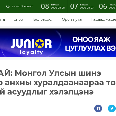
08
07
06
Бямба
Баасан
Пүрэ
өмнөх 7 хоногт:
2026-08-08
2026-08-07
2026-
энд
Спорт
Боловсрол
Орон нутаг
Гадаад мэдэ
Й: Монгол Улсын шинэ
 анхны хуралдаанаараа төсвө
ай асуудлыг хэлэлцэнэ