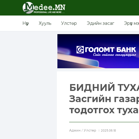
Нүүр
Хууль
Улстөр
Эдийн засаг
Эрүүл м
БИДНИЙ ТУХА
Засгийн газар
тодотгох тух
Aдмин / Улстөр
2025.06.18