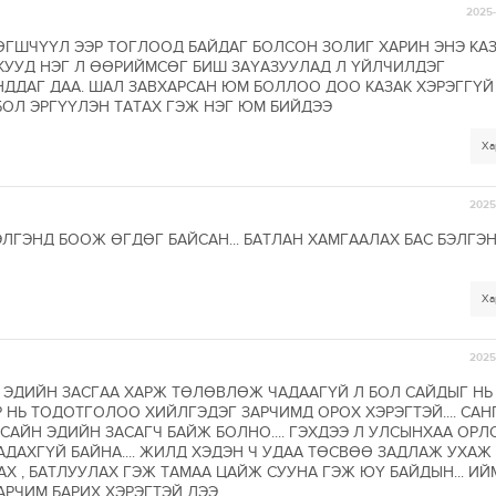
2025-
ӨГШЧҮҮЛ ЭЭР ТОГЛООД БАЙДАГ БОЛСОН ЗОЛИГ ХАРИН ЭНЭ КА
КУУД НЭГ Л ӨӨРИЙМСӨГ БИШ ЗАҮАЗУУЛАД Л ҮЙЛЧИЛДЭГ
ДДАГ ДАА. ШАЛ ЗАВХАРСАН ЮМ БОЛЛОО ДОО КАЗАК ХЭРЭГГҮЙ
БОЛ ЭРГҮҮЛЭН ТАТАХ ГЭЖ НЭГ ЮМ БИЙДЭЭ
Ха
2025-
ЭЛГЭНД БООЖ ӨГДӨГ БАЙСАН... БАТЛАН ХАМГААЛАХ БАС БЭЛГЭ
Ха
2025-
ЭР ЭДИЙН ЗАСГАА ХАРЖ ТӨЛӨВЛӨЖ ЧАДААГҮЙ Л БОЛ САЙДЫГ НЬ
 НЬ ТОДОТГОЛОО ХИЙЛГЭДЭГ ЗАРЧИМД ОРОХ ХЭРЭГТЭЙ.... СА
САЙН ЭДИЙН ЗАСАГЧ БАЙЖ БОЛНО.... ГЭХДЭЭ Л УЛСЫНХАА ОРЛ
АДАХГҮЙ БАЙНА.... ЖИЛД ХЭДЭН Ч УДАА ТӨСВӨӨ ЗАДЛАЖ УХАЖ
АХ , БАТЛУУЛАХ ГЭЖ ТАМАА ЦАЙЖ СУУНА ГЭЖ ЮҮ БАЙДЫН... ИЙ
АРЧИМ БАРИХ ХЭРЭГТЭЙ ДЭЭ..