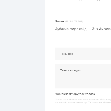
Зочин
[66.181.179.201]
Аубакир гэдэг сайд нь Энх-Амгала
1000
тэмдэгт оруулах үлдлээ.
Уншигчдын бичсэн сэтгэгдэлд Medee.MN хариуц
хэллэгийг хязгаарласан тул Та сэтгэгдэл бичих