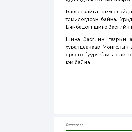
Батлан хамгаалахын сайда
томилогдсон байна. Урьд
Бямбацогт шинэ Засгийн г
Шинэ Засгийн газрын ан
хуралдаанаар Монголын э
орлого буурч байгаатай х
юм байна.
Сэтгэгдэл