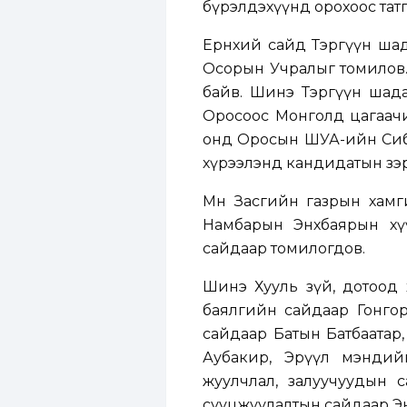
бүрэлдэхүүнд орохоос тат
Ерөнхий сайд Тэргүүн ша
Осорын Учралыг томилов. 
байв. Шинэ Тэргүүн шад
Оросоос Монголд цагаачи
онд Оросын ШУА-ийн Сиби
хүрээлэнд кандидатын зэр
Мөн Засгийн газрын хамг
Намбарын Энхбаярын хүү
сайдаар томилогдов.
Шинэ Хууль зүй, дотоод 
баялгийн сайдаар Гонгор
сайдаар Батын Батбаатар,
Аубакир, Эрүүл мэндий
жуулчлал, залуучуудын с
сууцжуулалтын сайдаар Эн