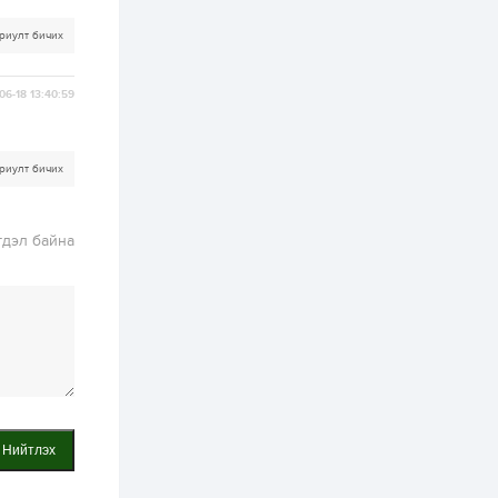
3 өдөр
1
0
риулт бичих
Нөөцийн махны
худалдаа,
борлуулалтыг
06-18 13:40:59
нээлттэй ил тод
болгоно
4 өдөр
0
0
риулт бичих
ЗГ: Автобензин,
дизель түлшний
онцгой албан
татварыг тэглэлээ
гдэл байна
4 өдөр
3
0
З.Мэндсайхан:
Хүнсний нөөцийг
бэлтгэх агуулах,
зоорь бэлтгэх ААН-
үүдэд хөнгөлөлттэй
зээл олгоно
4 өдөр
2
0
Европ дахь
монголчуудын
соёлын наадам
Нийтлэх
боллоо