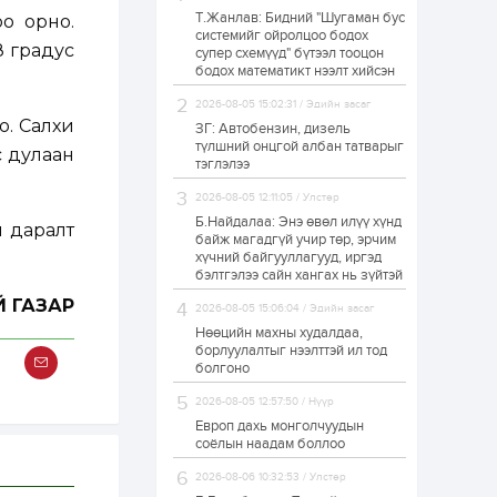
Т.Жанлав: Бидний "Шугаман бус
о орно.
Н.Номтойбаяр:
системийг ойролцоо бодох
Аймгуудад
8 градус
супер схемүүд" бүтээл тооцон
тулгамдаж буй
асуудлуудыг долоо
бодох математикт нээлт хийсэн
хоног бүр Засгийн
газрын...
2026-08-05 15:02:31 / Эдийн засаг
1 өдөр
0
0
о. Салхи
ЗГ: Автобензин, дизель
УИХ-ын дарга
түлшний онцгой албан татварыг
с дулаан
С.Бямбацогт төрийг
тэглэлээ
төлөөлөн Сутай
хайрхны тэнгэрийг
2026-08-05 12:11:05 / Улстөр
тахих төрийн
тахилгад оролцлоо
Б.Найдалаа: Энэ өвөл илүү хүнд
н даралт
1 өдөр
3
0
байж магадгүй учир төр, эрчим
хүчний байгууллагууд, иргэд
“Хотын дарга сонсож
байна” 150150 тусгай
бэлтгэлээ сайн хангах нь зүйтэй
дугаарыг
Й ГАЗАР
наймдугаар сарын
2026-08-05 15:06:04 / Эдийн засаг
14-нөөс ажиллуулж...
Нөөцийн махны худалдаа,
1 өдөр
0
0
борлуулалтыг нээлттэй ил тод
болгоно
“Чингис хаан” олон
улсын нисэх буудал
2026-08-05 12:57:50 / Нүүр
руу нийтийн тээврийн
автобус 24 цагаар
Европ дахь монголчуудын
үйлчилж байна
соёлын наадам боллоо
1 өдөр
1
0
2026-08-06 10:32:53 / Улстөр
Нийслэлийн