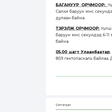
БАГАНУУР ОРЧМООР:
Ү
Салхи баруун өмнөөс секунд
дулаан байна.
ТЭРЭЛЖ ОРЧМООР:
Үүлши
баруун өмнөөс секундэд 6-1
байна.
05.00 цагт Улаанбаатар
:
859 гектопаскаль байлаа. Да
Сэтгэгдэл