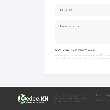
1000
тэмдэгт оруулах үлдлээ.
Уншигчдын бичсэн сэтгэгдэлд Medee.MN хариуц
хэллэгийг хязгаарласан тул Та сэтгэгдэл бичих
Зохиогчийн эрх хуулиар
Нүүр
Ху
хамгаалагдсан.
Мэдээлэл
Бидний тух
хуулбарлах хориотой.