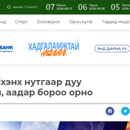
07
06
05
Баасан
Пүрэв
Лхагв
өмнөх 7 хоногт:
2026-08-07
2026-08-06
2026-
энд
Спорт
Боловсрол
Орон нутаг
Гадаад мэдэ
хэнх нутгаар дуу
, аадар бороо орно