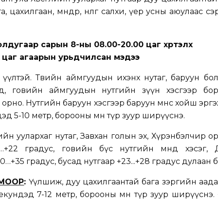
, цахилгаан, мөндөр, нөөлөг салхи, үер усны аюулаас с
лдугаар сарын 8-ны 08.00-20.00 цаг хүртэлх
цаг агаарын урьдчилсан мэдээ
үүлтэй. Төвийн аймгуудын ихэнх нутаг, баруун бо
д, говийн аймгуудын нутгийн зүүн хэсгээр бор
орно. Нутгийн баруун хэсгээр баруун өмнөөс хойш эргэ
дэд 5-10 метр, борооны өмнө түр зуур ширүүснэ.
нтийн уулархаг нутаг, Завхан голын эх, Хүрэнбэлчир ор
7…+22 градус, говийн бүс нутгийн өмнөд хэсэг, 
…+35 градус, бусад нутгаар +23...+28 градус дулаан 
ЧМООР
:
Үүлшиж, дуу цахилгаантай бага зэргийн аад
 секундэд 7-12 метр, борооны өмнө түр зуур ширүүснэ.