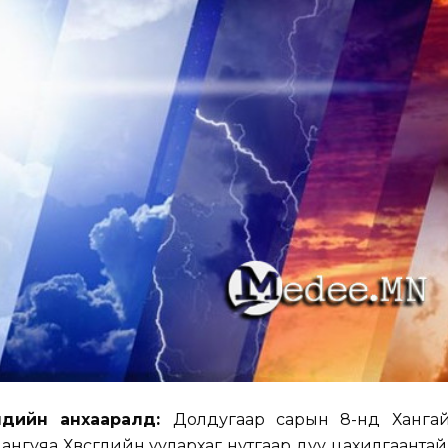
рчдийн анхааралд:
Долдугаар сарын 8-нд Хангай, 
лангуяа Хөвсгөлийн уулархаг нутгаар дуу цахилгаантай