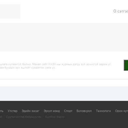
0
сэтгэ
лага хүлээхгүй болно. Манай сайт ХХЗХ-ны журмын дагуу зүй зохисгүй зарим үг,
дээ бусдын эрх ашгийг хүндэтгэн үзнэ үү.
уль
Улстөр
Эдийн засаг
Эрүүл мэнд
Спорт
Боловсрол
Технологи
Орон нут
ай
Сурталчилгаа байршуулах
Холбоо барих