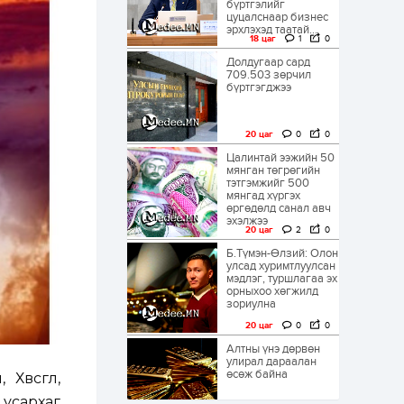
бүртгэлийг
цуцалснаар бизнес
эрхлэхэд таатай...
18 цаг
1
0
Долдугаар сард
709.503 зөрчил
бүртгэгджээ
20 цаг
0
0
Цалинтай ээжийн 50
мянган төгрөгийн
тэтгэмжийг 500
мянгад хүргэх
өргөдөлд санал авч
эхэлжээ
20 цаг
2
0
Б.Түмэн-Өлзий: Олон
улсад хуримтлуулсан
мэдлэг, туршлагаа эх
орныхоо хөгжилд
зориулна
20 цаг
0
0
Алтны үнэ дөрвөн
улирал дараалан
өсөж байна
Хөвсгөл,
 усархаг