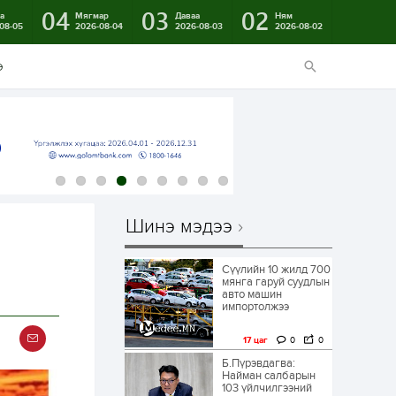
04
03
02
а
Мягмар
Даваа
Ням
08-05
2026-08-04
2026-08-03
2026-08-02
э
Шинэ мэдээ
Сүүлийн 10 жилд 700
мянга гаруй суудлын
авто машин
импортолжээ
17 цаг
0
0
Б.Пүрэвдагва:
Найман салбарын
103 үйлчилгээний