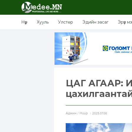
Нүүр
Хууль
Улстөр
Эдийн засаг
Эрүүл м
ЦАГ АГААР: И
цахилгаантай
Aдмин / Нүүр
2025.07.08