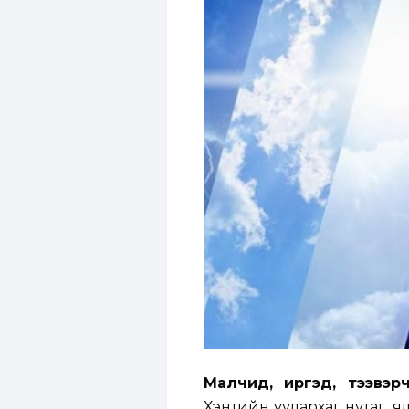
Малчид, иргэд, тээвэ
Хэнтийн уулархаг нутаг, я