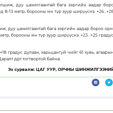
үлшиж, дуу цахилгаантай бага зэргийн аадар боро
эд 8-13 метр, борооны өмнө түр зуур ширүүснэ. +26…+2
ж, дуу цахилгаантай бага зэргийн аадар бороо орн
1 метр, борооны өмнө түр зуур ширүүснэ. +23…+25 граду
+18 градус дулаан, харьцангуй чийг 61 хувь, агаары
ралт өдөртөө тогтвортой байна.
Эх сурвалж: ЦАГ УУР, ОРЧНЫ ШИНЖИЛГЭЭНИ