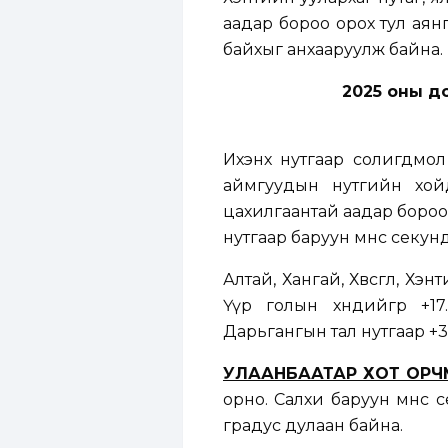
аадар бороо орох тул аянга
байхыг анхааруулж байна.
2025 оны до
Ихэнх нутгаар солигдмол 
аймгуудын нутгийн хой
цахилгаантай аадар бороо 
нутгаар баруун өмнөөс секун
Алтай, Хангай, Хөвсгөл, Хэ
Үүр голын хөндийгөөр +1
Дарьгангын тал нутгаар +30
УЛААНБААТАР ХОТ ОР
орно. Салхи баруун өмнөөс
градус дулаан байна.