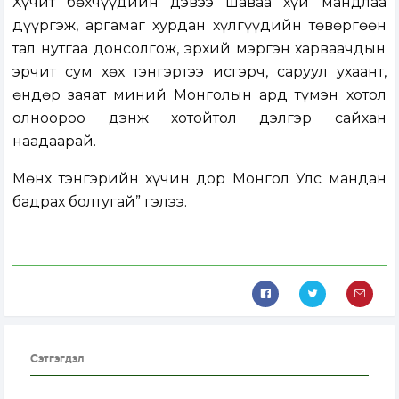
Хүчит бөхчүүдийн дэвээ шаваа хүй мандлаа
дүүргэж, аргамаг хурдан хүлгүүдийн төвөргөөн
тал нутгаа донсолгож, эрхий мэргэн харваачдын
эрчит сум хөх тэнгэртээ исгэрч, саруул ухаант,
өндөр заяат миний Монголын ард түмэн хотол
олноороо дэнж хотойтол дэлгэр сайхан
наадаарай.
Мөнх тэнгэрийн хүчин дор Монгол Улс мандан
бадрах болтугай” гэлээ.
Сэтгэгдэл