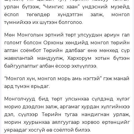
урлан бүтээж, “Чингис хаан” үндэсний музейд
ёслол төгөлдөр хүндэтгэн залж, монгол
түмнийхээ их шүтээн болголоо.
Мөн Монголын эртний төрт улсуудын ариун гал
голомт болсон Орхоны хөндийд монгол төрийн
алтан соёмбот Төрийн далбааг өнө мөнхөд сүр
жавхлантай мандуулж, Хархорум хотын бүтээн
байгуулалтыг албан ёсоор эхлүүллээ.
“Монгол хүн, монгол морь амь нэгтэй” гэж манай
ард түмэн ярьдаг.
Монголчууд бид төрт улсынхаа сүлдэнд хүлэг
морио дээдлэн залж, аргамаг хурдан хүлгийнхээ
дэл, сүүлээр Төрийн тугаа нандигнан урлаж,
морин хуурынхаа аялгуугаар хорвоо ертөнцийг
уяраадаг хосгүй өв соёлтой билээ.