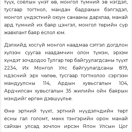
түүх, соёлын үнэт өв, монгол түмний эв нэгдэл,
тусгаар тогтнол, мандан бадрахын бэлгэдэл,
монгол үндэстний оюун санааны дархлаа, манай
ард түмний их баяр цэнгэл, монгол төрийн сүр
жавхлант баяр ёслол юм.
Дэлхийд хосгүй монгол наадмаа сэтгэл догдлон
хүлээн суугаа наадамчин олон түмэн, эрхэм
хүндэт зочдодоо Тулгар төр байгуулагдсаны түүхт
2234, Их Монгол Улс байгуулагдсаны 819,
Үндэсний эрх чөлөө, тусгаар тогтнолоо сэргээн
мандуулсны 114, Ардын хувьсгалын 104,
Ардчилсан хувьсгалын 35 жилийн ойн баярын
мэндийг өргөн дэвшүүлье.
Өнө эртний түүхт, эртний нүүдэлчдийн төрт
ёсны гал голомт, мөнх тэнгэрийн орон манай
сайхан улсад зочлон ирсэн Япон Улсын Цог