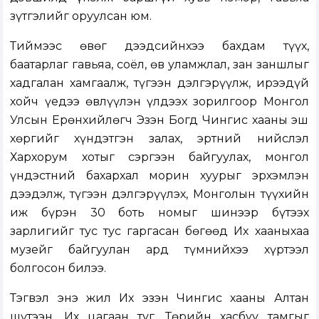
зүтгэлийг оруулсан юм.
Тиймээс өвөг дээдсийнхээ бахдам түүх,
баатарлаг гавьяа, соёл, өв уламжлал, зан заншлыг
хадгалан хамгаалж, түгээн дэлгэрүүлж, ирээдүй
хойч үедээ өвлүүлэн үлдээх зорилгоор Монгол
Улсын Ерөнхийлөгч Эзэн Богд Чингис хааны эш
хөргийг хүндэтгэн залах, эртний нийслэл
Хархорум хотыг сэргээн байгуулах, монгол
үндэстний бахархал морин хуурыг эрхэмлэн
дээдэлж, түгээн дэлгэрүүлэх, Монголын түүхийн
иж бүрэн 30 боть номыг шинээр бүтээх
зарлигийг тус тус гаргасан бөгөөд Их хааныхаа
музейг байгуулан ард түмнийхээ хүртээл
болгосон билээ.
Тэгвэл энэ жил Их эзэн Чингис хааны Алтан
шүтээн, Их цагаан туг, Төрийн хасбуу тамгыг