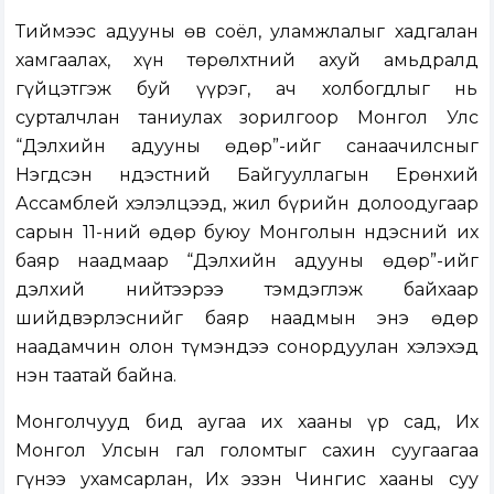
Тиймээс адууны өв соёл, уламжлалыг хадгалан
хамгаалах, хүн төрөлхтний ахуй амьдралд
гүйцэтгэж буй үүрэг, ач холбогдлыг нь
сурталчлан таниулах зорилгоор Монгол Улс
“Дэлхийн адууны өдөр”-ийг санаачилсныг
Нэгдсэн Үндэстний Байгууллагын Ерөнхий
Ассамблей хэлэлцээд, жил бүрийн долоодугаар
сарын 11-ний өдөр буюу Монголын Үндэсний их
баяр наадмаар “Дэлхийн адууны өдөр”-ийг
дэлхий нийтээрээ тэмдэглэж байхаар
шийдвэрлэснийг баяр наадмын энэ өдөр
наадамчин олон түмэндээ сонордуулан хэлэхэд
нэн таатай байна.
Монголчууд бид аугаа их хааны үр сад, Их
Монгол Улсын гал голомтыг сахин суугаагаа
гүнээ ухамсарлан, Их эзэн Чингис хааны суу