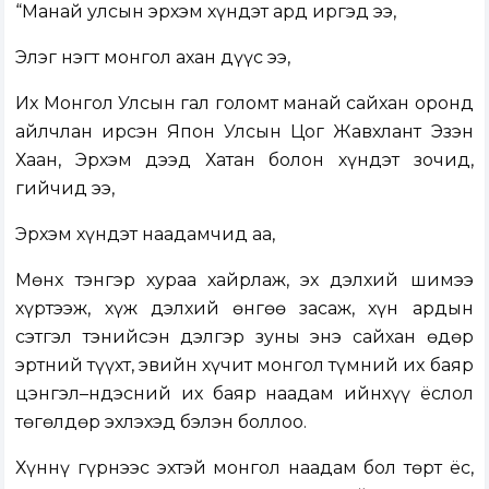
“Манай улсын эрхэм хүндэт ард иргэд ээ,
Элэг нэгт монгол ахан дүүс ээ,
Их Монгол Улсын гал голомт манай сайхан оронд
айлчлан ирсэн Япон Улсын Цог Жавхлант Эзэн
Хаан, Эрхэм дээд Хатан болон хүндэт зочид,
гийчид ээ,
Эрхэм хүндэт наадамчид аа,
Мөнх тэнгэр хураа хайрлаж, эх дэлхий шимээ
хүртээж, хүж дэлхий өнгөө засаж, хүн ардын
сэтгэл тэнийсэн дэлгэр зуны энэ сайхан өдөр
эртний түүхт, эвийн хүчит монгол түмний их баяр
цэнгэл–Үндэсний их баяр наадам ийнхүү ёслол
төгөлдөр эхлэхэд бэлэн боллоо.
Хүннү гүрнээс эхтэй монгол наадам бол төрт ёс,