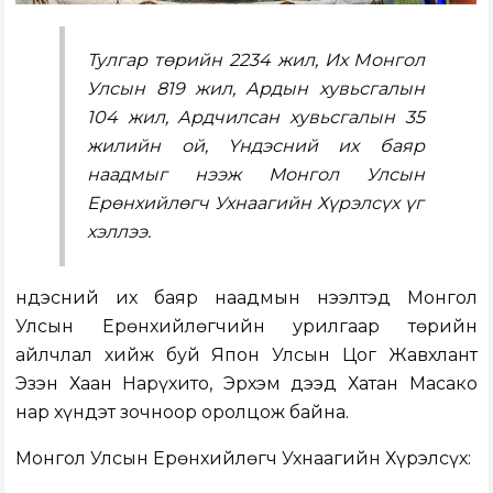
Тулгар төрийн 2234 жил, Их Монгол
Улсын 819 жил, Ардын хувьсгалын
104 жил, Ардчилсан хувьсгалын 35
жилийн ой, Үндэсний их баяр
наадмыг нээж Монгол Улсын
Ерөнхийлөгч Ухнаагийн Хүрэлсүх үг
хэллээ.
Үндэсний их баяр наадмын нээлтэд Монгол
Улсын Ерөнхийлөгчийн урилгаар төрийн
айлчлал хийж буй Япон Улсын Цог Жавхлант
Эзэн Хаан Нарүхито, Эрхэм дээд Хатан Масако
нар хүндэт зочноор оролцож байна.
Монгол Улсын Ерөнхийлөгч Ухнаагийн Хүрэлсүх: