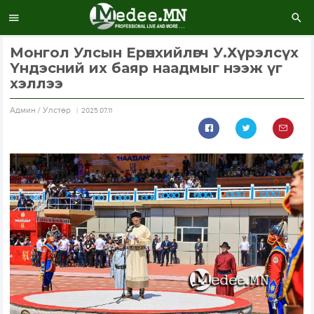
Монгол Улсын Ерөнхийлөгч У.Хүрэлсүх
Үндэсний их баяр наадмыг нээж үг
хэллээ
Aдмин / Улстөр
2025.07.11