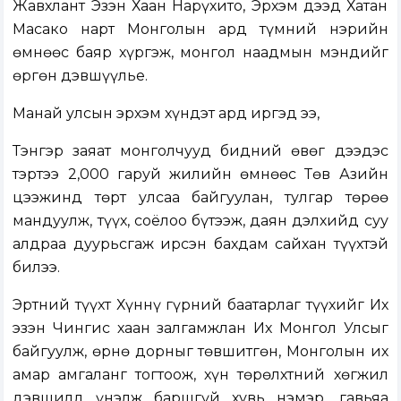
Жавхлант Эзэн Хаан Нарүхито, Эрхэм дээд Хатан
Масако нарт Монголын ард түмний нэрийн
өмнөөс баяр хүргэж, монгол наадмын мэндийг
өргөн дэвшүүлье.
Манай улсын эрхэм хүндэт ард иргэд ээ,
Тэнгэр заяат монголчууд бидний өвөг дээдэс
тэртээ 2,000 гаруй жилийн өмнөөс Төв Азийн
цээжинд төрт улсаа байгуулан, тулгар төрөө
мандуулж, түүх, соёлоо бүтээж, даян дэлхийд суу
алдраа дуурьсгаж ирсэн бахдам сайхан түүхтэй
билээ.
Эртний түүхт Хүннү гүрний баатарлаг түүхийг Их
эзэн Чингис хаан залгамжлан Их Монгол Улсыг
байгуулж, өрнө дорныг төвшитгөн, Монголын их
амар амгаланг тогтоож, хүн төрөлхтний хөгжил
дэвшилд үнэлж баршгүй хувь нэмэр, гавьяа