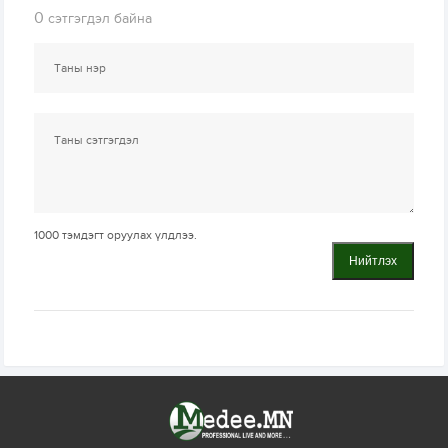
0
сэтгэгдэл байна
1000
тэмдэгт оруулах үлдлээ.
Нийтлэх