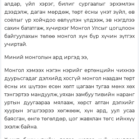
алдар, үйл хэрэг, билиг сургаалыг эрхэмлэн
дээдэлж, даган мөрдөж, төрт ёсны үнэт зүйл, өв
соёлыг үр хойчдоо өвлүүлэн үлдээж, эв нэгдлээ
сахин бататгаж, хүчирхэг Монгол Улсыг цогцлоон
байгуулахын төлөө монгол хүн бүр хүчин зүтгэх
учиртай.
Миний монголын ард иргэд ээ,
Монгол хэмээх нэгэн нэрийг ертөнцийн чихнээ
дуурьсгадаг дэлхийд хосгүй монгол наадам төрт
ёсны их шүтээн есөн хөлт цагаан тугаа мөнх хөх
тэнгэртээ мандуулж, уяхан замбуу тивийн наранг
уртын дуугаараа мялааж, хөрст алтан дэлхийг
хуурын эгшгээрээ хөгжөөж, хүн ард, уул усаа
баясган, өнгө төгөлдөр, цог жавхлан төгс ийнхүү
эхэлж байна.