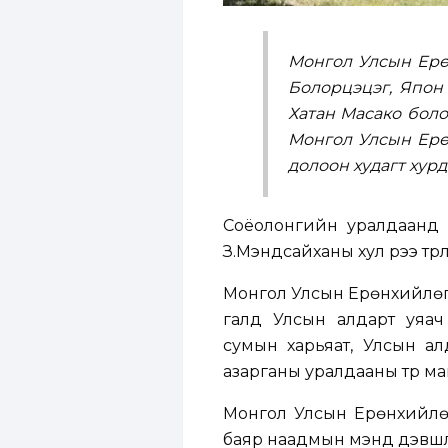
Монгол Улсын Ерө
Болорцэцэг, Япон
Хатан Масако бол
Монгол Улсын Ерө
долоон худагт хур
Соёолонгийн уралдаанд 
З.Мэндсайханы хул үрээ түрүү
Монгол Улсын Ерөнхийлөгч 
галд Улсын алдарт уяач
сумын харьяат, Улсын ал
азарганы уралдааны түрүү м
Монгол Улсын Ерөнхийлөг
баяр наадмын мэнд дэвшүүл