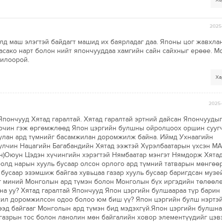
Ха
2025-
лд маш элэгтэй байдагт машид их баярладаг даа. Японы цог жавхлан
Масако нарт болон нийт япончууддаа хамгийн сайн сайхныг ерөөе. 
рилоорой.
Ха
2025-
Япончууд Хятад гаралтай. Хятад гаралтай эртний дайсан Япончууды
зочин гэж өргөмжлөөд Япон цэргийн булшны ойролцоох оршин сууг
уулан ард түмнийг басамжилан доромжилж байна. Иймд Ухнаагийн
улчин Нацагийн Багабандийн Хятад ээжтэй Хүрэлбаатарын үхсэн М
ун)Оюун Цэдэн хүчингийн хэрэгтэй Нямбаатар мэнгэт Нямдорж Хятад
олд нарын хууль бусаар олсон орлого ард түмний татварын мөнгөө
бусаар эзэмшиж байгаа хувьцаа газар хууль бусаар баригдсан музе
г миний Монголын ард түмэн болон Монголын бүх иргэдийн төлөөл
на уу? Хятад гаралтай Япончууд Япон цэргийн булшаараа түр барин
ил доромжилсон одоо болоо юм биш үү? Япон цэргийн булш нэртэ
ээд байгааг Монголын ард түмэн бид мэдэхгүй.Япон цэргийн булшна
азрын тос болон ланолин мөн байгалийн ховор элементүүдийг цэ