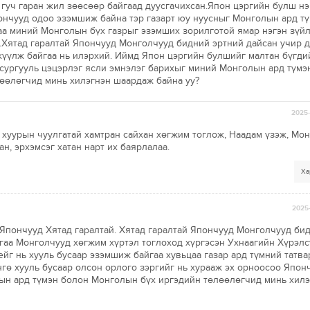
гуч гаран жил зөөсөөр байгаад дуусгачихсан.Япон цэргийн булш нэ
пончууд одоо эзэмшиж байна тэр газарт юу нуусныг Монголын ард т
аа миний Монголын бүх газрыг эзэмших зорилготой ямар нэгэн зүйл
а.Хятад гаралтай Япончууд Монголчууд бидний эртний дайсан учир 
жүүлж байгаа нь илэрхий. Иймд Япон цэргийн булшийг малтан бүгди
 сургууль цэцэрлэг ясли эмнэлэг барихыг миний Монголын ард түмэ
өөлөгчид минь хилэгнэн шаардаж байна уу?
2025-
хуурын чуулгатай хамтран сайхан хөгжим тоглож, Наадам үзэж, Мон
н, эрхэмсэг хатан нарт их баярлалаа.
Ха
2025-
 Япончууд Хятад гаралтай. Хятад гаралтай Япончууд Монголчууд би
йгаа Монголчууд хөгжим хүртэл тоглоход хүргэсэн Ухнаагийн Хүрэл
ейг нь хууль бусаар эзэмшиж байгаа хувьцаа газар ард түмний татв
гө хууль бусаар олсон орлого зэргийг нь хурааж эх орноосоо Япон
ын ард түмэн болон Монголын бүх иргэдийн төлөөлөгчид минь хилэ