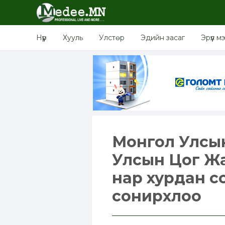
Нүүр
Хууль
Улстөр
Эдийн засаг
Эрүүл м
Монгол Улсын
Улсын Цог Жа
нар хурдан с
сонирхлоо