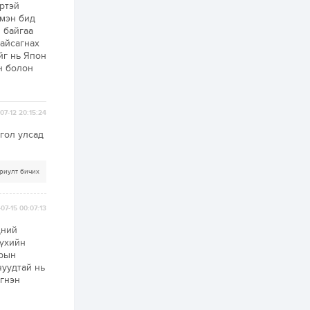
ртэй
үмэн бид
2 өдөр
2
0
 байгаа
Өнгөрсөн сард
дайсагнах
1,439.2 кг үнэт
йг нь Япон
металл худалдан
авчээ
н болон
2 өдөр
0
0
Б.Найдалаа: Энэ
07-12 20:15:24
өвөл илүү хүнд байж
магадгүй учир төр,
гол улсад
эрчим хүчний
байгууллагууд, иргэд
бэлтгэлээ...
2 өдөр
6
0
риулт бичих
Өнөөдөр сондгой
тоогоор төгссөн
автомашинтай иргэд
07-15 00:07:13
бензин авна
дний
2 өдөр
0
3
сүхийн
арын
ЗГ: Шатахууны
чуудтай нь
хангамж,
нийлүүлэлтийг
гнэн
тогтворжуулах
асуудлыг хэлэлцэж
байна