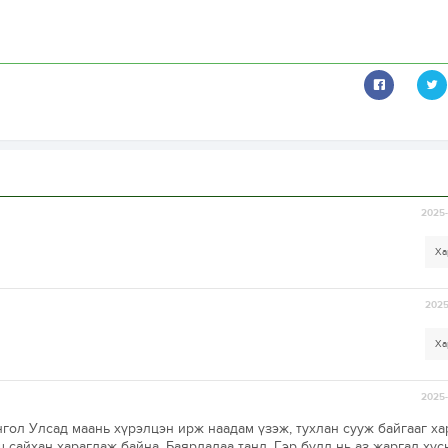
2025-
Ха
2025
Ха
2025-
гол Улсад маань хүрэлцэн ирж наадам үзэж, тухлан сууж байгааг х
 сайхан харагдаж байна. Баярлалаа танд. Гэр бүлд нь аз жаргал хүс