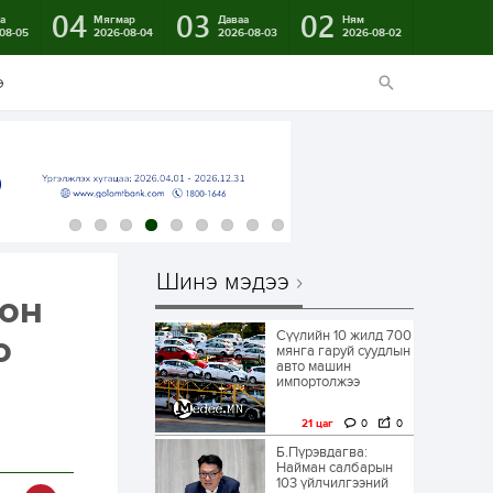
04
03
02
а
Мягмар
Даваа
Ням
08-05
2026-08-04
2026-08-03
2026-08-02
э
Шинэ мэдээ
пон
Сүүлийн 10 жилд 700
о
мянга гаруй суудлын
авто машин
импортолжээ
21 цаг
0
0
Б.Пүрэвдагва:
Найман салбарын
103 үйлчилгээний