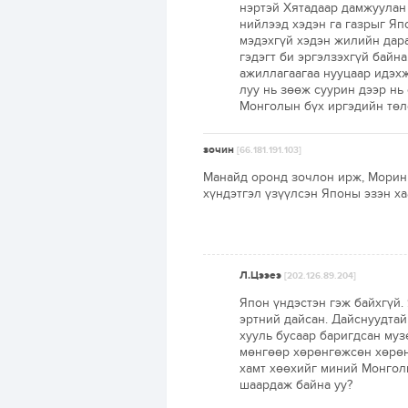
нэртэй Хятадаар дамжуулан 
нийлээд хэдэн га газрыг Я
мэдэхгүй хэдэн жилийн дар
гэдэгт би эргэлзэхгүй байн
ажиллагаагаа нууцаар идэх
луу нь зөөж суурин дээр нь
Монголын бүх иргэдийн төл
зочин
[66.181.191.103]
Манайд оронд зочлон ирж, Морин 
хүндэтгэл үзүүлсэн Японы эзэн хаа
Л.Цээеэ
[202.126.89.204]
Япон үндэстэн гэж байхгүй.
эртний дайсан. Дайснуудта
хууль бусаар баригдсан муз
мөнгөөр хөрөнгөжсөн хөрөн
хамт хөөхийг миний Монгол
шаардаж байна уу?