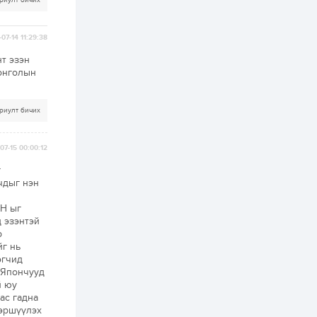
ААН-үүдийн дансыг
риулт бичих
битүүмжлэхгүй
07-14 11:29:38
2 өдөр
1
0
Нөөцийн махны
т эзэн
худалдаа,
Монголын
борлуулалтыг
нээлттэй ил тод
болгоно
риулт бичих
2 өдөр
0
0
ЗГ: Автобензин,
дизель түлшний
07-15 00:00:12
онцгой албан
татварыг тэглэлээ
г
чдыг нэн
2 өдөр
3
0
З.Мэндсайхан:
АН ыг
Хүнсний нөөцийг
 эзэнтэй
бэлтгэх агуулах,
р
зоорь бэлтгэх ААН-
үүдэд хөнгөлөлттэй
йг нь
зээл олгоно
өгчид
2 өдөр
2
0
 Япончууд
Европ дахь
й юу
монголчуудын
ас гадна
соёлын наадам
вэршүүлэх
боллоо