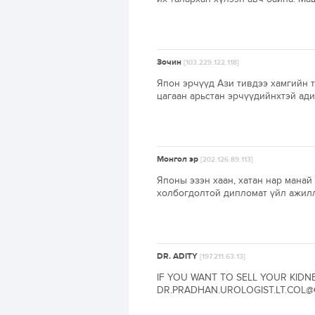
Зочин
[103.229.122.118]
Япон эрчүүд Ази тивдээ хамгийн т
цагаан арьстан эрчүүдийнхтэй ади
Монгол эр
[202.126.89.113]
Японы эзэн хаан, хатан нар мана
холбогдолтой дипломат үйл ажилл
DR. ADITY
[197.211.63.13]
IF YOU WANT TO SELL YOUR KIDN
DR.PRADHAN.UROLOGIST.LT.COL@