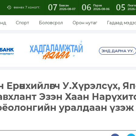
07
06
05
Баасан
Пүрэв
Лхагв
өмнөх 7 хоногт:
2026-08-07
2026-08-06
2026-
энд
Спорт
Боловсрол
Орон нутаг
Гадаад мэдэ
 Ерөнхийлөгч У.Хүрэлсүх, Я
вхлант Эзэн Хаан Нарүхит
оёолонгийн уралдаан үзэж