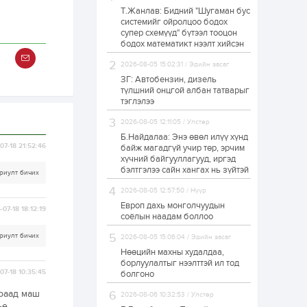
Т.Жанлав: Бидний "Шугаман бус
Н.Номтойбаяр:
системийг ойролцоо бодох
Аймгуудад
супер схемүүд" бүтээл тооцон
тулгамдаж буй
асуудлуудыг долоо
бодох математикт нээлт хийсэн
хоног бүр Засгийн
газрын...
2026-08-05 15:02:31 / Эдийн засаг
1 өдөр
0
0
ЗГ: Автобензин, дизель
УИХ-ын дарга
түлшний онцгой албан татварыг
С.Бямбацогт төрийг
тэглэлээ
төлөөлөн Сутай
хайрхны тэнгэрийг
2026-08-05 12:11:05 / Улстөр
тахих төрийн
тахилгад оролцлоо
Б.Найдалаа: Энэ өвөл илүү хүнд
1 өдөр
4
0
07-18 21:52:46
байж магадгүй учир төр, эрчим
хүчний байгууллагууд, иргэд
“Хотын дарга сонсож
байна” 150150 тусгай
бэлтгэлээ сайн хангах нь зүйтэй
риулт бичих
дугаарыг
наймдугаар сарын
2026-08-05 12:57:50 / Нүүр
14-нөөс ажиллуулж...
Европ дахь монголчуудын
-07-18 18:12:19
1 өдөр
0
0
соёлын наадам боллоо
“Чингис хаан” олон
риулт бичих
2026-08-05 15:06:04 / Эдийн засаг
улсын нисэх буудал
руу нийтийн тээврийн
Нөөцийн махны худалдаа,
автобус 24 цагаар
борлуулалтыг нээлттэй ил тод
үйлчилж байна
07-18 10:35:45
болгоно
1 өдөр
1
0
араад маш
2026-08-06 10:32:53 / Улстөр
Нийслэлийн
ье.