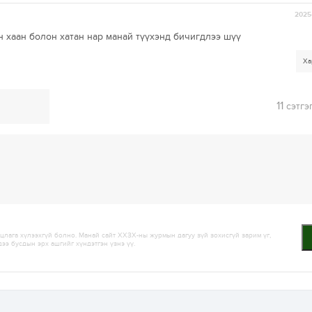
2025-
н хаан болон хатан нар манай түүхэнд бичигдлээ шүү
Ха
11
сэтгэ
лага хүлээхгүй болно. Манай сайт ХХЗХ-ны журмын дагуу зүй зохисгүй зарим үг,
дээ бусдын эрх ашгийг хүндэтгэн үзнэ үү.