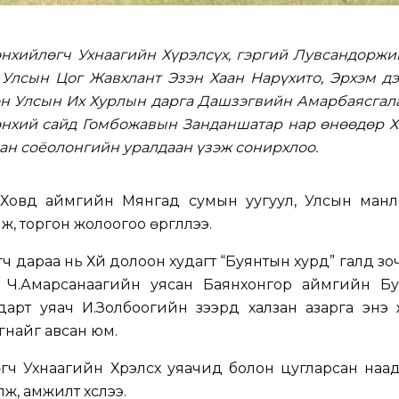
нхийлөгч Ухнаагийн Хүрэлсүх, гэргий Лувсандоржи
 Улсын Цог Жавхлант Эзэн Хаан Нарүхито, Эрхэм дэ
он Улсын Их Хурлын дарга Дашзэгвийн Амарбаясгала
нхий сайд Гомбожавын Занданшатар нар өнөөдөр Х
дан соёолонгийн уралдаан үзэж сонирхлоо.
Ховд аймгийн Мянгад сумын уугуул, Улсын манл
лж, торгон жолоогоо өргүүллээ.
дараа нь Хүй долоон худагт “Буянтын хурд” галд зоч
 Ч.Амарсанаагийн уясан Баянхонгор аймгийн Бу
дарт уяач И.Золбоогийн зээрд халзан азарга энэ
агнайг авсан юм.
ч Ухнаагийн Хүрэлсүх уяачид болон цугларсан наа
ж, амжилт хүслээ.