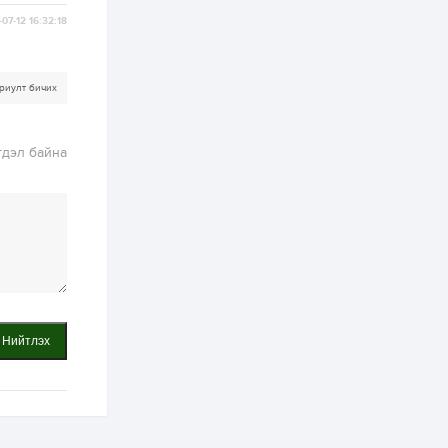
2 өдөр
0
0
07-12 16:32:18
Т.Жанлав: Бидний
"Шугаман бус
системийг ойролцоо
бодох супер схемүүд"
бүтээл тооцон
риулт бичих
бодох...
2 өдөр
7
3
С.Бямбацогт:
Хэлэлцүүлгээс илүү
гдэл байна
хэрэгжилт,
амлалтаас илүү
бодит үр дүн чухал
3 өдөр
0
0
Неймар зодог тайлах
эсэхээ 12 дугаар сард
шийднэ
3 өдөр
0
3
Нийтлэх
Нийслэлийн 30
дугаар сургуулийг 10
дугаар сарын 1-нд
ашиглалтад оруулна
3 өдөр
0
0