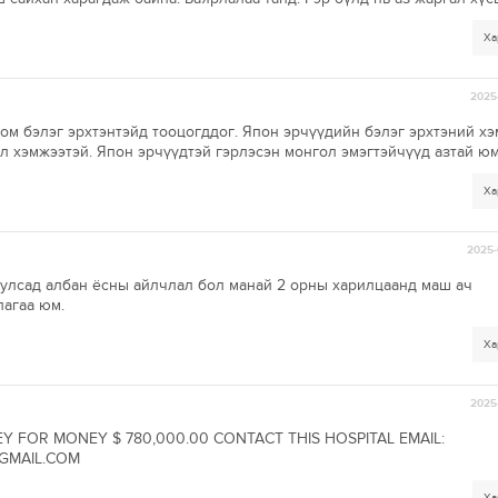
Ха
2025-
ом бэлэг эрхтэнтэйд тооцогддог. Япон эрчүүдийн бэлэг эрхтэний х
л хэмжээтэй. Япон эрчүүдтэй гэрлэсэн монгол эмэгтэйчүүд азтай юм
Ха
2025-
й улсад албан ёсны айлчлал бол манай 2 орны харилцаанд маш ач
агаа юм.
Ха
2025-
EY FOR MONEY $ 780,000.00 CONTACT THIS HOSPITAL EMAIL:
GMAIL.COM