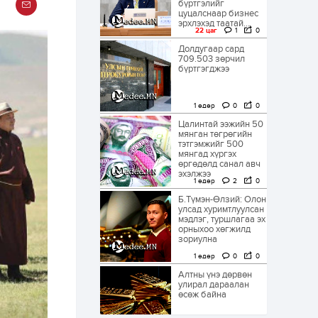
бүртгэлийг
цуцалснаар бизнес
эрхлэхэд таатай...
22 цаг
1
0
Долдугаар сард
709.503 зөрчил
бүртгэгджээ
1 өдөр
0
0
Цалинтай ээжийн 50
мянган төгрөгийн
тэтгэмжийг 500
мянгад хүргэх
өргөдөлд санал авч
эхэлжээ
1 өдөр
2
0
Б.Түмэн-Өлзий: Олон
улсад хуримтлуулсан
мэдлэг, туршлагаа эх
орныхоо хөгжилд
зориулна
1 өдөр
0
0
Алтны үнэ дөрвөн
улирал дараалан
өсөж байна