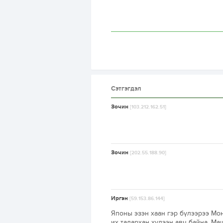
Сэтгэгдэл
Зочин
[103.212.162.51]
Зочин
[202.55.188.90]
Иргэн
[59.153.86.144]
Японы эзэн хаан гэр бүлээрээ Мон
их талархан хүлээн авч байна. Маш