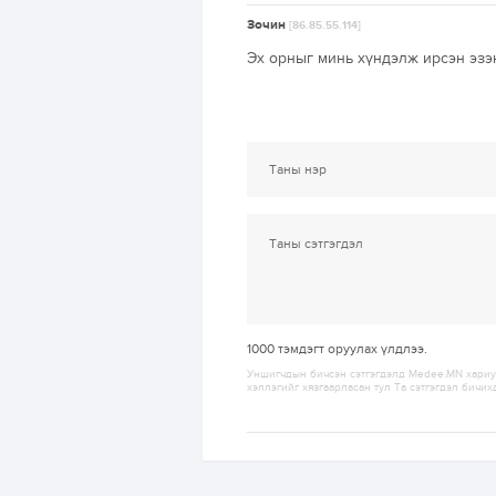
Зочин
[86.85.55.114]
Эх орныг минь хүндэлж ирсэн эзэ
1000
тэмдэгт оруулах үлдлээ.
Уншигчдын бичсэн сэтгэгдэлд Medee.MN хариуц
хэллэгийг хязгаарласан тул Та сэтгэгдэл бичих