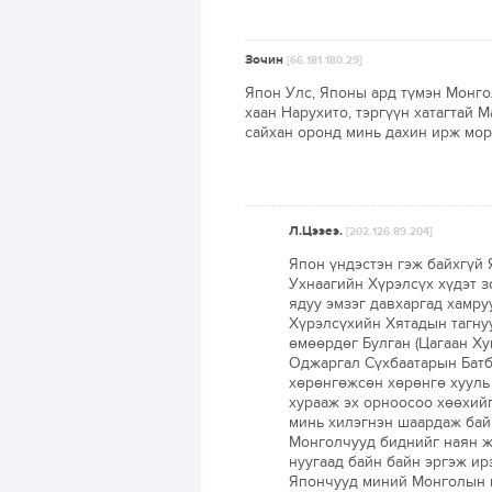
Зочин
[66.181.180.29]
Япон Улс, Японы ард түмэн Монго
хаан Нарухито, тэргүүн хатагтай 
сайхан оронд минь дахин ирж мо
Л.Цээеэ.
[202.126.89.204]
Япон үндэстэн гэж байхгүй 
Ухнаагийн Хүрэлсүх хүдэт 
ядуу эмзэг давхаргад хамр
Хүрэлсүхийн Хятадын тагну
өмөөрдөг Булган (Цагаан Х
Оджаргал Сүхбаатарын Батб
хөрөнгөжсөн хөрөнгө хууль 
хурааж эх орноосоо хөөхий
минь хилэгнэн шаардаж бай
Монголчууд биднийг наян ж
нуугаад байн байн эргэж ир
Япончууд миний Монголын г