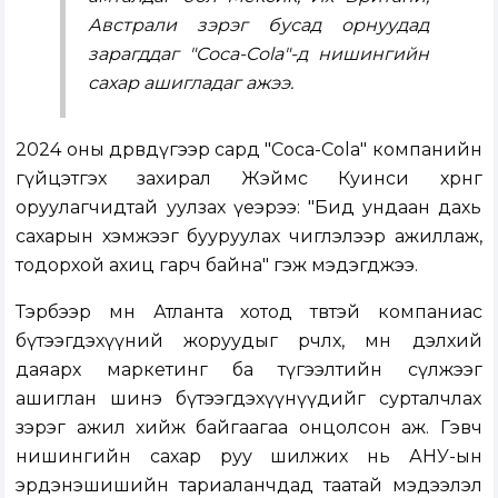
Австрали зэрэг бусад орнуудад
зарагддаг "Coca-Cola"-д нишингийн
сахар ашигладаг ажээ.
2024 оны дөрөвдүгээр сард "Coca-Cola" компанийн
гүйцэтгэх захирал Жэймс Куинси хөрөнгө
оруулагчидтай уулзах үеэрээ: "Бид ундаан дахь
сахарын хэмжээг бууруулах чиглэлээр ажиллаж,
тодорхой ахиц гарч байна" гэж мэдэгджээ.
Тэрбээр мөн Атланта хотод төвтэй компаниас
бүтээгдэхүүний жоруудыг өөрчлөх, мөн дэлхий
даяарх маркетинг ба түгээлтийн сүлжээг
ашиглан шинэ бүтээгдэхүүнүүдийг сурталчлах
зэрэг ажил хийж байгаагаа онцолсон аж. Гэвч
нишингийн сахар руу шилжих нь АНУ-ын
эрдэнэшишийн тариаланчдад таатай мэдээлэл