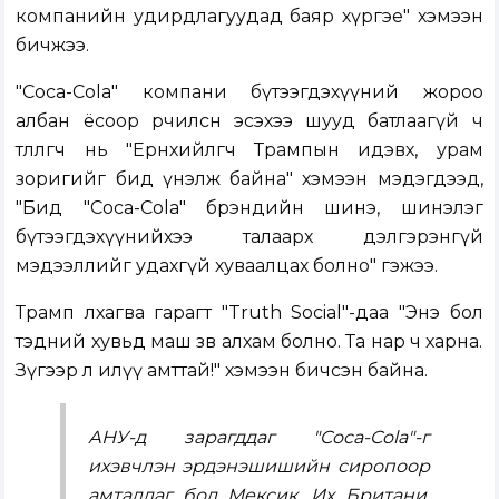
компанийн удирдлагуудад баяр хүргэе" хэмээн
бичжээ.
"Coca-Cola" компани бүтээгдэхүүний жороо
албан ёсоор өөрчилсөн эсэхээ шууд батлаагүй ч
төлөөлөгч нь "Ерөнхийлөгч Трампын идэвх, урам
зоригийг бид үнэлж байна" хэмээн мэдэгдээд,
"Бид "Coca-Cola" брэндийн шинэ, шинэлэг
бүтээгдэхүүнийхээ талаарх дэлгэрэнгүй
мэдээллийг удахгүй хуваалцах болно" гэжээ.
Трамп лхагва гарагт "Truth Social"-даа "Энэ бол
тэдний хувьд маш зөв алхам болно. Та нар ч харна.
Зүгээр л илүү амттай!" хэмээн бичсэн байна.
АНУ-д зарагддаг "Coca-Cola"-г
ихэвчлэн эрдэнэшишийн сиропоор
амталдаг бол Мексик, Их Британи,