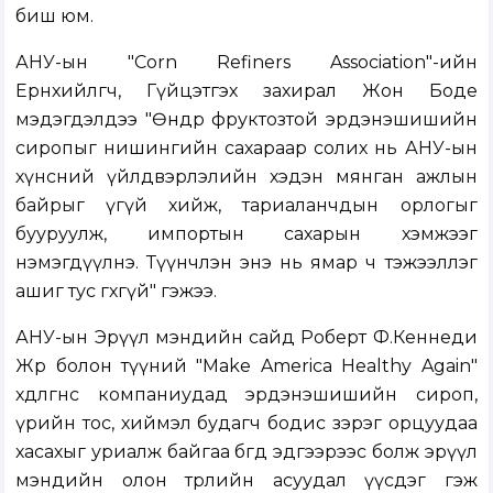
биш юм.
АНУ-ын "Corn Refiners Association"-ийн
Ерөнхийлөгч, Гүйцэтгэх захирал Жон Боде
мэдэгдэлдээ "Өндөр фруктозтой эрдэнэшишийн
сиропыг нишингийн сахараар солих нь АНУ-ын
хүнсний үйлдвэрлэлийн хэдэн мянган ажлын
байрыг үгүй хийж, тариаланчдын орлогыг
бууруулж, импортын сахарын хэмжээг
нэмэгдүүлнэ. Түүнчлэн энэ нь ямар ч тэжээллэг
ашиг тус өгөхгүй" гэжээ.
АНУ-ын Эрүүл мэндийн сайд Роберт Ф.Кеннеди
Жр болон түүний "Make America Healthy Again"
хөдөлгөөнөөс компаниудад эрдэнэшишийн сироп,
үрийн тос, хиймэл будагч бодис зэрэг орцуудаа
хасахыг уриалж байгаа бөгөөд эдгээрээс болж эрүүл
мэндийн олон төрлийн асуудал үүсдэг гэж