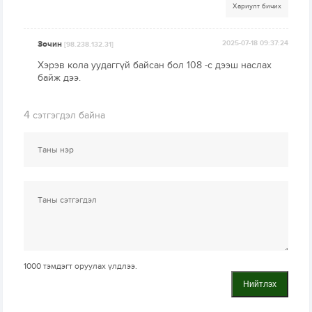
Хариулт бичих
Зочин
2025-07-18 09:37:24
[98.238.132.31]
Хэрэв кола уудаггүй байсан бол 108 -с дээш наслах
байж дээ.
4
сэтгэгдэл байна
1000
тэмдэгт оруулах үлдлээ.
Нийтлэх