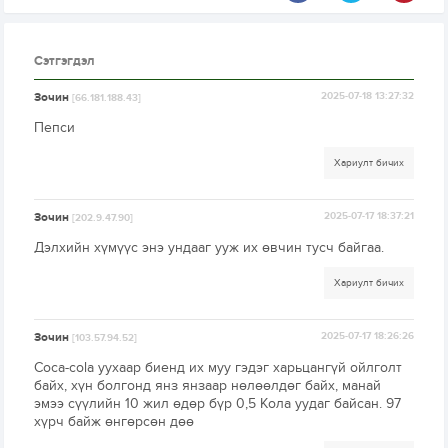
Сэтгэгдэл
Зочин
2025-07-18 13:27:32
[66.181.188.43]
Пепси
Хариулт бичих
Зочин
2025-07-17 18:37:21
[202.9.47.90]
Дэлхийн хүмүүс энэ ундааг ууж их өвчин тусч байгаа.
Хариулт бичих
Зочин
2025-07-17 18:26:26
[103.57.94.52]
Coca-cola уухаар биенд их муу гэдэг харьцангүй ойлголт
байх, хүн болгонд янз янзаар нөлөөлдөг байх, манай
эмээ сүүлийн 10 жил өдөр бүр 0,5 Кола уудаг байсан. 97
хүрч байж өнгөрсөн дөө