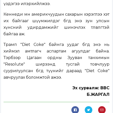
үздэгээ илэрхийлжээ.
Кеннеди мөн америкчуудын сахарын хэрэглээ хэт
их байгааг шүүмжилдэг бөгөөд энэ зун улсын
хүнсний удирдамжийг шинэчлэх төлөвлөгөөтэй
байгаа аж.
Трамп "Diet Coke" байнга уудаг бөгөөд энэ нь
хиймэл амтлагч аспартам агуулдаг байна.
Тэрбээр Цагаан ордны Зууван танхимын
"Resolute" ширээнд тусгай товчлуур
суурилуулсан бөгөөд түүнийг дараад "Diet Coke"
авчруулах боломжтой ажээ.
Эх сурвалж: BBC
Б.ЖАРГАЛ