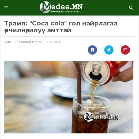
Трамп: "Coca colа" гол найрлагаа
өөрчилнө, илүү амттай
Aдмин / Гадаад мэдээ
2025.07.17