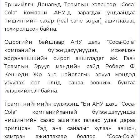
Ерөнхийлөгч Дональд Трампын хэлснээр "Coca-
Cola" компани АНУ-д зарагдах ундаандаа
нишингийн сахар (real cane sugar) ашиглахаар
тохиролцсон байна.
Одоогийн байдлаар АНУ дахь "Coca-Cola"
компанийн бүтээгдэхүүнүүдэд ихэвчлэн
эрдэнэшишийн сироп ашигладаг аж. Гэвч
Трампын Эрүүл мэндийн сайд Роберт Ф.
Кеннеди Жр. энэ найрлагын эрүүл мэндэд
үзүүлэх сөрөг нөлөөнд санаа зовниж буйгаа
илэрхийлсэн байна.
Трамп нийгмийн сүлжээнд "Би АНУ дахь "Coca-
Cola" компанийхантай бүтээгдэхүүндээ
нишингийн сахар ашиглах талаар удаа дараа
ярилцсан. Тэд энэ саналыг хүлээн зөвшөөрч,
хамтран ажиллахаар боллоо. "Coca-Cola"