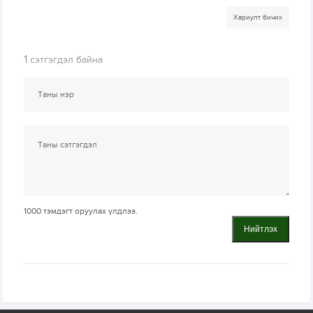
Хариулт бичих
1
сэтгэгдэл байна
1000
тэмдэгт оруулах үлдлээ.
Нийтлэх