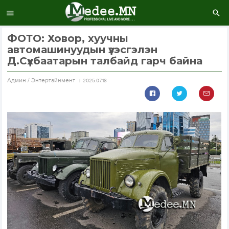
ФОТО: Ховор, хуучны
автомашинуудын үзэсгэлэн
Д.Сүхбаатарын талбайд гарч байна
Aдмин / Энтертайнмент
2025.07.18