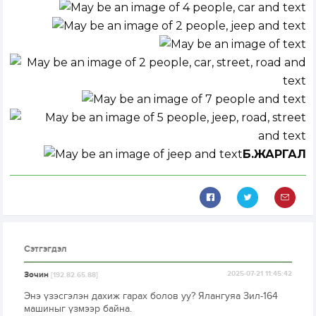
Б.ЖАРГАЛ
Сэтгэгдэл
Зочин
2025-07-21 11:45:42
[192.82.65.88]
Энэ үзэсгэлэн дахиж гарах болов уу? Ялангуяа Зил-164
машиныг үзмээр байна.