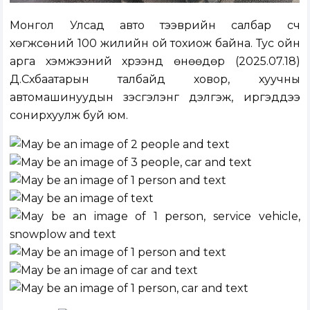
Монгол Улсад авто тээврийн салбар үүсч
хөгжсөний 100 жилийн ой тохиож байна. Тус ойн
арга хэмжээний хүрээнд өнөөдөр (2025.07.18)
Д.Сүхбаатарын талбайд ховор, хуучны
автомашинуудын үзэсгэлэнг дэлгэж, иргэддээ
сонирхуулж буй юм.