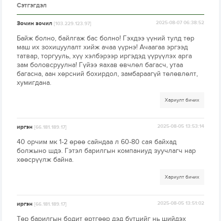
Сэтгэгдэл
Зочин зочил
2025-08-07 06:38:52
[103.229.123.97]
Байж болно, байлгаж бас болно! Гэхдээ үүний тулд төр
маш их зохицуулалт хийж ачаа үүрнэ! Ачаагаа эргээд
татвар, торгууль, хүү хэлбэрээр иргэдэд үүрүүлэх арга
зам боловсруулна! Гүйээ яахав өвчлөл багасч, утаа
багасна, аан хөрсний бохирдол, замбараагүй төлөвлөлт,
хумигдана.
Хариулт бичих
иргэн
2025-08-05 13:53:14
[66.181.189.17]
40 орчим мк 1-2 өрөө сайндаа л 60-80 сая байхад
болжыно шдэ. Гэтэл барилгын компаниуд зуучлагч нар
хөөсрүүлж байна.
Хариулт бичих
иргэн
2025-08-05 13:51:02
[66.181.189.17]
Төр барилгын бодит өртгөөр дэд бүтцийг нь шийдэх