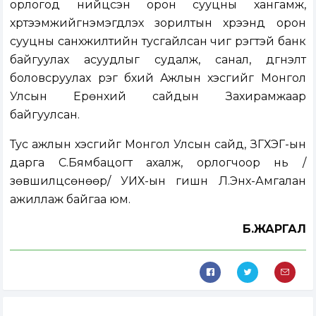
орлогод нийцсэн орон сууцны хангамж,
хүртээмжийгнэмэгдүүлэх зорилтын хүрээнд орон
сууцны санхүүжилтийн тусгайлсан чиг үүрэгтэй банк
байгуулах асуудлыг судалж, санал, дүгнэлт
боловсруулах үүрэг бүхий Ажлын хэсгийг Монгол
Улсын Ерөнхий сайдын Захирамжаар
байгуулсан.
Тус ажлын хэсгийг Монгол Улсын сайд, ЗГХЭГ-ын
дарга С.Бямбацогт ахалж, орлогчоор нь /
зөвшилцсөнөөр/ УИХ-ын гишүүн Л.Энх-Амгалан
ажиллаж байгаа юм.
Б.ЖАРГАЛ