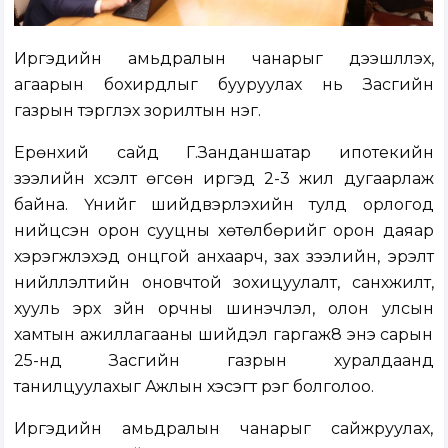
Иргэдийн амьдралын чанарыг дээшлүүлэх,
агаарын бохирдлыг бууруулах нь Засгийн
газрын тэргүүлэх зорилтын нэг.
Ерөнхий сайд Г.Занданшатар ипотекийн
зээлийн хүсэлт өгсөн иргэд 2-3 жил дугаарлаж
байна. Үүнийг шийдвэрлэхийн тулд орлогод
нийцсэн орон сууцны хөтөлбөрийг орон даяар
хэрэгжүүлэхэд онцгой анхаарч, зах зээлийн, эрэлт
нийлүүлэлтийн оновчтой зохицуулалт, санхүүжилт,
хууль эрх зүйн орчны шинэчлэл, олон улсын
хамтын ажиллагааны шийдэл гаргаж8 энэ сарын
25-нд Засгийн газрын хуралдаанд
танилцуулахыг Ажлын хэсэгт үүрэг болголоо.
Иргэдийн амьдралын чанарыг сайжруулах,