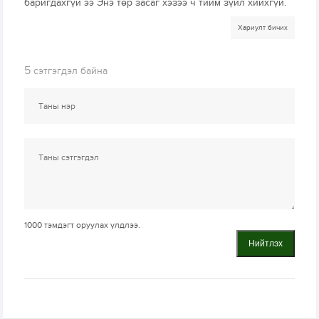
баригдахгүй ээ Энэ төр засаг хэзээ ч тийм зүйл хийхгүй.
Хариулт бичих
5
сэтгэгдэл байна
1000
тэмдэгт оруулах үлдлээ.
Нийтлэх