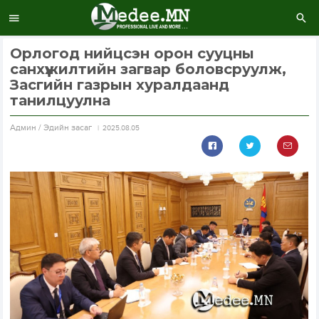
Орлогод нийцсэн орон сууцны
санхүүжилтийн загвар боловсруулж,
Засгийн газрын хуралдаанд
танилцуулна
Aдмин / Эдийн засаг
2025.08.05