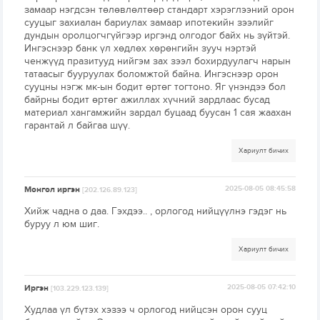
замаар нэгдсэн төлөвлөлтөөр стандарт хэрэглээний орон
сууцыг захиалан бариулах замаар ипотекийн зээлийг
дундын оролцогчгүйгээр иргэнд олгодог байх нь зүйтэй.
Ингэснээр банк үл хөдлөх хөрөнгийн зууч нэртэй
ченжүүд празитууд нийгэм зах зээл бохирдуулагч нарын
татаасыг бууруулах боломжтой байна. Ингэснээр орон
сууцны нэгж мк-ын бодит өртөг тогтоно. Яг үнэндээ бол
байрны бодит өртөг ажиллах хүчний зардлаас бусад
материал хангамжийн зардал буцаад буусан 1 сая жаахан
гарантай л байгаа шүү.
Хариулт бичих
Монгол иргэн
2025-08-05 08:45:58
[202.126.89.123]
Хийж чадна о даа. Гэхдээ.. , орлогод нийцүүлнэ гэдэг нь
буруу л юм шиг.
Хариулт бичих
Иргэн
2025-08-05 07:42:10
[103.229.123.139]
Худлаа үл бүтэх хэзээ ч орлогод нийцсэн орон сууц