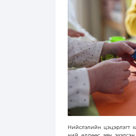
Нийслэлийн цэцэрлэгт ха
ний өдрөөс авч эхэлсэн.