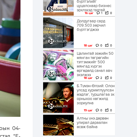
бүртгэлийг
цуцалснаар бизнес
эрхлэхэд таатай...
16 цаг
1
0
Долдугаар сард
709.503 зөрчил
бүртгэгджээ
18 цаг
0
0
Цалинтай ээжийн 50
мянган төгрөгийн
тэтгэмжийг 500
мянгад хүргэх
өргөдөлд санал авч
эхэлжээ
18 цаг
2
0
Б.Түмэн-Өлзий: Олон
улсад хуримтлуулсан
мэдлэг, туршлагаа эх
орныхоо хөгжилд
зориулна
19 цаг
0
0
Алтны үнэ дөрвөн
улирал дараалан
өсөж байна
рын 04-
тал "E-