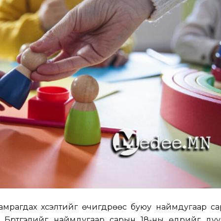
мрагдах хүсэлтийг өчигдрөөс буюу наймдугаар са
 Бүртгэлийг наймдугаар сарын 18-ны өдрийг дуус