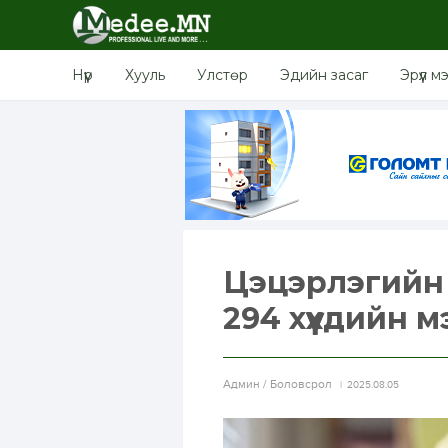
Нүүр
Хууль
Улстөр
Эдийн засаг
Эрүүл м
Цэцэрлэгийн 
294 хүүхдийн
Aдмин / Боловсрол
2025.08.05