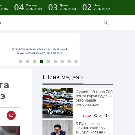
04
03
02
а
Мягмар
Даваа
Ням
08-05
2026-08-04
2026-08-03
2026-08-02
э
Шинэ мэдээ
га
Сүүлийн 10 жилд 700
ээ
мянга гаруй суудлын
авто машин
импортолжээ
15 цаг
0
0
Б.Пүрэвдагва:
Найман салбарын
103 үйлчилгээний