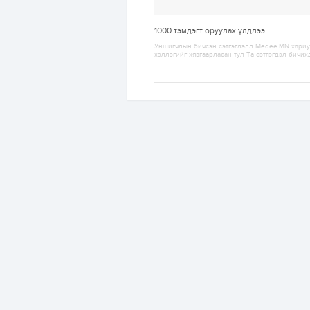
1000
тэмдэгт оруулах үлдлээ.
Уншигчдын бичсэн сэтгэгдэлд Medee.MN хариуц
хэллэгийг хязгаарласан тул Та сэтгэгдэл бичих