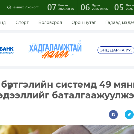
07
06
05
Баасан
Пүрэв
Лхагв
өмнөх 7 хоногт:
2026-08-07
2026-08-06
2026-
энд
Спорт
Боловсрол
Орон нутаг
Гадаад мэдэ
бүртгэлийн системд 49 мян
 мэдээллийг баталгаажуулж