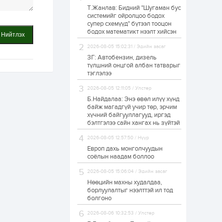
Т.Жанлав: Бидний "Шугаман бус
Н.Номтойбаяр:
системийг ойролцоо бодох
Аймгуудад
супер схемүүд" бүтээл тооцон
тулгамдаж буй
асуудлуудыг долоо
бодох математикт нээлт хийсэн
Нийтлэх
хоног бүр Засгийн
газрын...
2026-08-05 15:02:31 / Эдийн засаг
1 өдөр
0
0
ЗГ: Автобензин, дизель
УИХ-ын дарга
түлшний онцгой албан татварыг
С.Бямбацогт төрийг
тэглэлээ
төлөөлөн Сутай
хайрхны тэнгэрийг
2026-08-05 12:11:05 / Улстөр
тахих төрийн
тахилгад оролцлоо
Б.Найдалаа: Энэ өвөл илүү хүнд
1 өдөр
3
0
байж магадгүй учир төр, эрчим
хүчний байгууллагууд, иргэд
“Хотын дарга сонсож
байна” 150150 тусгай
бэлтгэлээ сайн хангах нь зүйтэй
дугаарыг
наймдугаар сарын
2026-08-05 12:57:50 / Нүүр
14-нөөс ажиллуулж...
Европ дахь монголчуудын
1 өдөр
0
0
соёлын наадам боллоо
“Чингис хаан” олон
2026-08-05 15:06:04 / Эдийн засаг
улсын нисэх буудал
руу нийтийн тээврийн
Нөөцийн махны худалдаа,
автобус 24 цагаар
борлуулалтыг нээлттэй ил тод
үйлчилж байна
болгоно
1 өдөр
1
0
2026-08-06 10:32:53 / Улстөр
Нийслэлийн