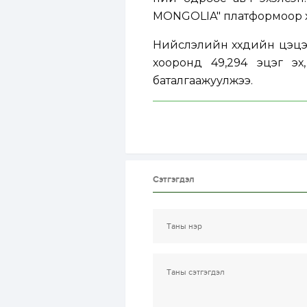
MONGOLIA" платформоор хү
Нийслэлийн хүүхдийн цэцэ
хооронд 49,294 эцэг эх,
баталгаажуулжээ.
Сэтгэгдэл