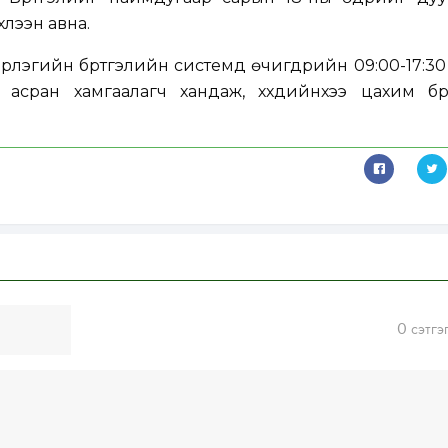
лээн авна.
рлэгийн бүртгэлийн системд өчигдрийн 09:00-17:3
 асран хамгаалагч хандаж, хүүхдийнхээ цахим бүр
0
сэтгэ