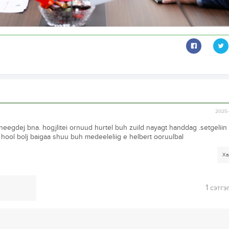
2025-
neegdej bna. hogjlitei ornuud hurtel buh zuild nayagt handdag .setgeliin
hool bolj baigaa shuu buh medeeleliig e helbert ooruulbal
Ха
1
сэтгэ