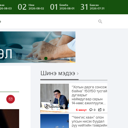
02
01
31
ваа
Ням
Бямба
Баасан
26-08-03
2026-08-02
2026-08-01
2026-07-31
э
Шинэ мэдээ
“Хотын дарга сонсож
байна” 150150 тусгай
дугаарыг
наймдугаар сарын
14-нөөс ажиллуулж...
6 минут
0
0
“Чингис хаан” олон
улсын нисэх буудал
руу нийтийн тээврийн