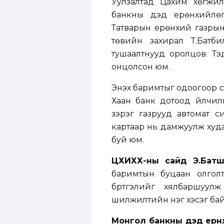
Уулзалтад Цахим хөгжил
банкны дэд ерөнхийлөг
Татварын ерөнхий газрын
төвийн захирал Т.Батб
тушаалтнууд оролцов. Тэ
онцолсон юм.
Энэхүү баримтыг одоогоор 
Хаан банк дотоод үйлчи
зэрэг газрууд автомат 
картаар нь дамжуулж худал
буй юм.
ЦХИХХ-ны сайд Э.Батш
баримтын буцаан олгол
бүртгэлийг хялбаршуул
шилжилтийн нэг хэсэг байх
Монгол банкны дэд ерөнх