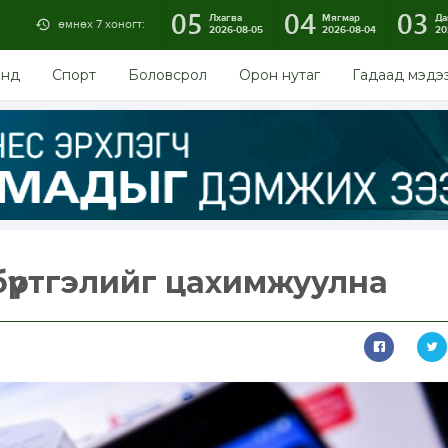
05
04
03
Лхагва
Мягмар
Да
өмнөх 7 хоногт:
2026-08-05
2026-08-04
20
энд
Спорт
Боловсрол
Орон нутаг
Гадаад мэдэ
үртгэлийг цахимжуулна