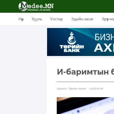
Нүүр
Хууль
Улстөр
Эдийн засаг
Эрүүл м
И-баримтын б
Aдмин / Эдийн засаг
2025.08.06