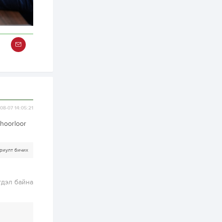
2 өдөр
0
0
Наймдугаар сард
олгох нийгмийн
халамжийн тэтгэвэр,
тэтгэмж, хөнгөлөлт,
тусламжийн хуваарь
2 өдөр
0
0
Наймдугаар сард
270 мянга гаруй
тонн шатахуун
импортлохоор
баталгаажуулжээ
08-07 14:05:21
2 өдөр
0
0
 hoorloor
АНУ 50 гаруй улсын
иргэдэд хамаарах
визийн барьцаа
риулт бичих
төлбөрийг 20 мянган
ам.доллар болгон
нэмэгдүүлжээ
2 өдөр
1
0
гдэл байна
Д.Батлут: “Зэв”
сумны үйлдвэрийг
ашиглалтад оруулж,
гурван нэр төрлийг
үйлдвэрлэн
дотоодын...