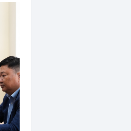
дугаар сарын 1-нд
ашиглалтад оруулна
1 өдөр
0
0
Морингийн давааны
замаас “Барилгын
хатуу хог хаягдал
дахин боловсруулах
үйлдвэр” хүртэлх 1.5...
2 өдөр
0
0
COP17 хурлын үеэр 5
дүүргийн 73
цэцэрлэг, 60
сургуульд
зохицуулалт хийнэ
2 өдөр
0
0
Б.Идэржавхлан:
Математик бол
амьдралд тулгарах
бүх арга ухааны
суурь ойлголт
2 өдөр
1
0
Бэлчээрийн 55 хувьд
ургамлын ургалт
сайн байна