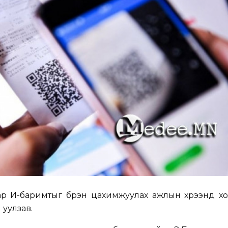
р И-баримтыг бүрэн цахимжуулах ажлын хүрээнд хо
 уулзав.