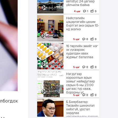
автобус 24 цагаар
үйлчилж байна
4 цаг
1
0
Нийслэлийн
цэцэрлэгийн цахим
бүртгэл энэ сарын 10-
нд эхэлнэ
5 цаг
0
0
16 төрлийн эмийг нэг
эх үүсвэрээс
худалдан авах
журмыг баталлаа
5 цаг
0
0
Нэгдүгээр
хорооллын арын
замыг наймдугаар
сарын 6-ны 23:00
цагаас түр хааж,
борооны ус...
5 цаг
0
0
лбогдох
Б.Баярбаатар:
Төсвийн шинэчлэл
хийхгүй, урсгал
зардлаа
үргэлжлүүлэн тэлээд