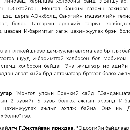
 инновац, харилцаа холбооны сайд Э.Батшугар,
ч Г.Энхтайван, Монгол банкны газрын захирал 
 дэд дарга А.Энхболд, Санхүүгийн мэдээллийн тех
илэг, болон Татварын ерөнхий газрын холбогдо
д цаасан И-баримтыг халж цахимжуулах бүрэн бол
cu аппликейшнээр дамжуулан автоматаар бүртгүүлж ба
лгээгээ шууд и-баримттай холбосон бол Мобиком,
системд холбосон байдаг. Энэ жишгээр иргэдийн
дан авалт хийх бүрд автоматаар бүртгээг болох ажлыг
угар
“Монгол улсын Ерөнхий сайд Г.Занданшат
тын 2 хувийг 5 хувь болгох ажлын хүрээнд И-б
ж цахимжуулах ажлыг эхлүүлж байна. Энэ нь 
 болно” гэв.
ийлөгч Г.Энхтайван ярихдаа, "
Одоогийн байдлаар 