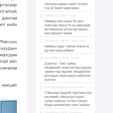
Хэлэлцээ даваа гарагт болно
Иргэнээр
Европ дахь
гэж Д.Трамп мэдэгджээ
монголчуудын
тгэлтэй
соёлын наадам
боллоо
2026-08-03 12:58:14 / Хууль
 дансаа
Наймдугаар сарын 15-наас
элт хийх
есдүгээр сарын 12-ны өдрүүдэд
1 өдөр
2
0
автомашины улсын дугаарын
Өнгөрсөн сард
хязгаарлалт хийнэ
1,439.2 кг үнэт
металл худалдан
“
Кассын
2026-08-04 17:26:48 / Гадаад мэдээ
авчээ
Неймар зодог тайлах эсэхээ 12
кнуудын
дугаар сард шийднэ
1 өдөр
0
0
 өөрсдөө
2026-08-04 10:08:29 / Улстөр
Б.Найдалаа: Энэ
тэй зүйл
өвөл илүү хүнд байж
Д.Батлут: “Зэв” сумны
магадгүй учир төр,
саналаа
үйлдвэрийг ашиглалтад оруулж,
эрчим хүчний
гурван нэр төрлийг үйлдвэрлэн
байгууллагууд, иргэд
дотоодын хэрэгцээнд нийлүүлж
бэлтгэлээ...
1 өдөр
5
0
эхэлсэн
х нөхцөл
Өнөөдөр сондгой
2026-08-05 11:49:38 / Эдийн засаг
тоогоор төгссөн
автомашинтай иргэд
Т.Жанлав: Бидний "Шугаман бус
бензин авна
системийг ойролцоо бодох
супер схемүүд" бүтээл тооцон
бодох математикт нээлт хийсэн
1 өдөр
0
3
ЗГ: Шатахууны
2026-08-04 11:28:33 / Боловсрол