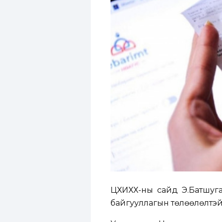
ЦХИХХ-ны сайд Э.Батшуга
байгууллагын төлөөлөлтэй