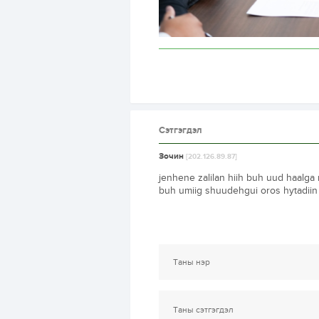
Сэтгэгдэл
Зочин
[202.126.89.87]
jenhene zalilan hiih buh uud haalga 
buh umiig shuudehgui oros hytadiin 