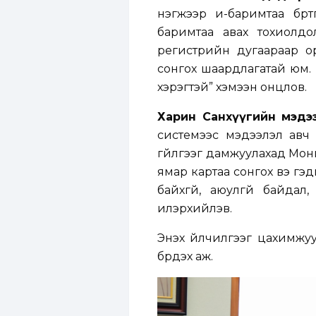
нэгжээр и-баримтаа бүртг
баримтаа авах тохиолдо
регистрийн дугаараар о
сонгох шаардлагатай юм. 
хэрэгтэй” хэмээн онцлов.
Харин Санхүүгийн мэдээ
системээс мэдээлэл авч
гүйлгээг дамжуулахад Мон
ямар картаа сонгох вэ гэ
байхгүй, аюулгүй байдал
илэрхийлэв.
Энэхүү үйлчилгээг цахимж
бүрдэх аж.