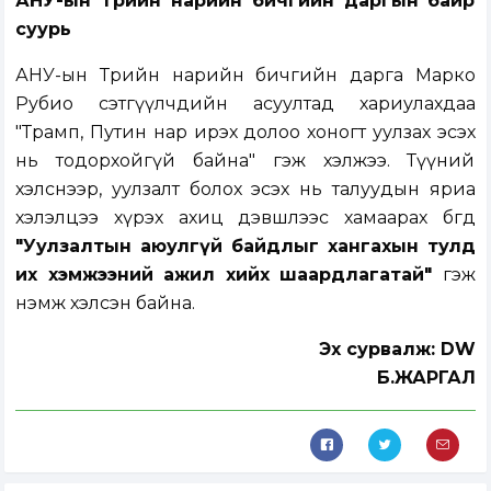
АНУ-ын Төрийн нарийн бичгийн даргын байр
суурь
АНУ-ын Төрийн нарийн бичгийн дарга Марко
Рубио сэтгүүлчдийн асуултад хариулахдаа
"Трамп, Путин нар ирэх долоо хоногт уулзах эсэх
нь тодорхойгүй байна" гэж хэлжээ. Түүний
хэлснээр, уулзалт болох эсэх нь талуудын яриа
хэлэлцээ хүрэх ахиц дэвшлээс хамаарах бөгөөд
"Уулзалтын аюулгүй байдлыг хангахын тулд
их хэмжээний ажил хийх шаардлагатай"
гэж
нэмж хэлсэн байна.
Эх сурвалж: DW
Б.ЖАРГАЛ