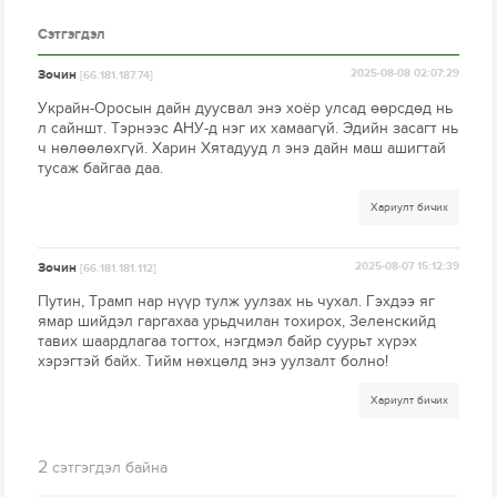
Сэтгэгдэл
Зочин
2025-08-08 02:07:29
[66.181.187.74]
Украйн-Оросын дайн дуусвал энэ хоёр улсад өөрсдөд нь
л сайншт. Тэрнээс АНУ-д нэг их хамаагүй. Эдийн засагт нь
ч нөлөөлөхгүй. Харин Хятадууд л энэ дайн маш ашигтай
тусаж байгаа даа.
Хариулт бичих
Зочин
2025-08-07 15:12:39
[66.181.181.112]
Путин, Трамп нар нүүр тулж уулзах нь чухал. Гэхдээ яг
ямар шийдэл гаргахаа урьдчилан тохирох, Зеленскийд
тавих шаардлагаа тогтох, нэгдмэл байр суурьт хүрэх
хэрэгтэй байх. Тийм нөхцөлд энэ уулзалт болно!
Хариулт бичих
2
сэтгэгдэл байна