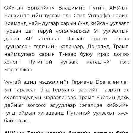
ОХУ-ын Ерөнхийлөгч Владимир Путин, АНУ-ын
Ерөнхийлөгчийн тусгай элч Стив Уиткофф нарын
Кремльд наймдугаар сарын 6-нд хийсэн уулзалт
гурван цаг гаруй үргэлжилжээ. Уг уулзалтын
дараа AP агентлаг Цагаан ордны нэрээ
нууцалсан төлөөлөгчийн хэлснээр, Дональд Трамп
наймдугаар сарын 11-нээс буюу ирэх долоо
хоногт Путинтэй уулзаж магадгүй" гэж
мэдээлжээ.
Үүнтэй адил мэдээллийг Германы Dpa агентлаг
мөн тараасан бөгөөд Германы засгийн газрын эх
сурвалжуудын мэдээлснээр, Трамп Украин дахь
дайныг зогсоох асуудлаар хэлэлцээ хийхийн
тулд ойрын хугацаанд Путинтэй уулзахыг хүсч
байгаа аж.