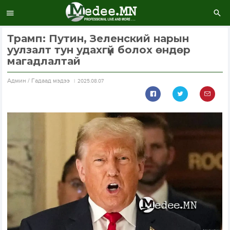
Трамп: Путин, Зеленский нарын
уулзалт тун удахгүй болох өндөр
магадлалтай
Aдмин / Гадаад мэдээ
2025.08.07