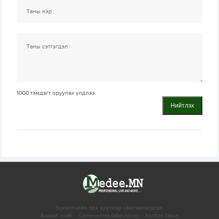
1000
тэмдэгт оруулах үлдлээ.
Нийтлэх
Зохиогчийн эрх хуулиар хамгаалагдсан.
Бидний тухай
Сурталчилгаа байршуулах
Холбоо барих