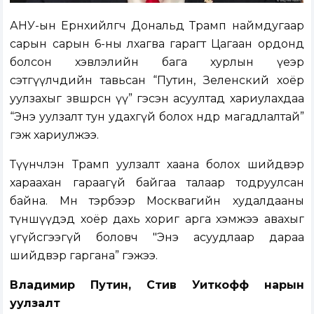
АНУ-ын Ерөнхийлөгч Дональд Трамп наймдугаар
сарын сарын 6-ны лхагва гарагт Цагаан ордонд
болсон хэвлэлийн бага хурлын үеэр
сэтгүүлчдийн тавьсан “Путин, Зеленский хоёр
уулзахыг зөвшөөрсөн үү” гэсэн асуултад хариулахдаа
“Энэ уулзалт тун удахгүй болох өндөр магадлалтай”
гэж хариулжээ.
Түүнчлэн Трамп уулзалт хаана болох шийдвэр
хараахан гараагүй байгаа талаар тодруулсан
байна. Мөн тэрбээр Москвагийн худалдааны
түншүүдэд хоёр дахь хориг арга хэмжээ авахыг
үгүйсгээгүй боловч "Энэ асуудлаар дараа
шийдвэр гаргана” гэжээ.
Владимир Путин, Стив Уиткофф нарын
уулзалт