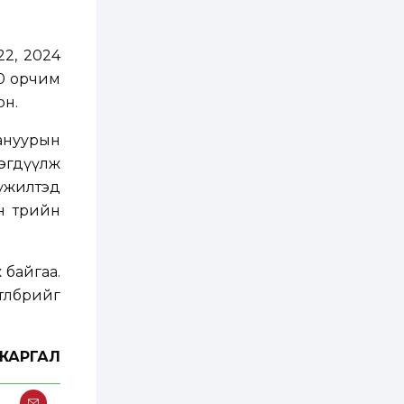
ААН-үүдийн дансыг
битүүмжлэхгүй
1 өдөр
1
0
2, 2024
Нөөцийн махны
40 орчим
худалдаа,
борлуулалтыг
он.
нээлттэй ил тод
болгоно
гануурын
2 өдөр
0
0
эгдүүлж
ЗГ: Автобензин,
дизель түлшний
үүжилтэд
онцгой албан
татварыг тэглэлээ
н төрийн
2 өдөр
3
0
З.Мэндсайхан:
 байгаа.
Хүнсний нөөцийг
бэлтгэх агуулах,
өлбөрийг
зоорь бэлтгэх ААН-
үүдэд хөнгөлөлттэй
зээл олгоно
2 өдөр
2
0
ЖАРГАЛ
Европ дахь
монголчуудын
соёлын наадам
боллоо