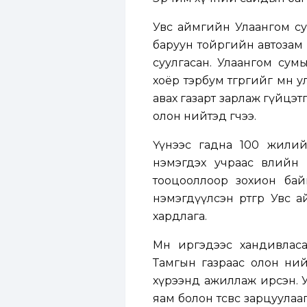
Увс аймгийн Улаангом сум
баруун тойргийн автозам бо
суулгасан. Улаангом сум
хоёр тэрбум төгрөгийг мөн
авах газарт зарлаж гүйцэт
олон нийтэд өгчээ.
Үүнээс гадна 100 жилий
нэмэгдэх учраас өвлийн
тооцооллоор зохион бай
нэмэгдүүлсэн өртгөөрөө Ув
хардлага.
Мөн иргэдээс хандивлас
Тамгын газраас олон нийт
хүрээнд ажиллаж ирсэн. 
яам болон төсвөөс зарцуула