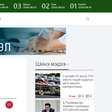
03
02
01
мар
Даваа
Ням
Бямба
6-08-04
2026-08-03
2026-08-02
2026-08-01
э
Шинэ мэдээ
Сүүлийн 10 жилд 700
мянга гаруй суудлын
авто машин
импортолжээ
8 цаг
0
0
Б.Пүрэвдагва:
Найман салбарын
103 үйлчилгээний