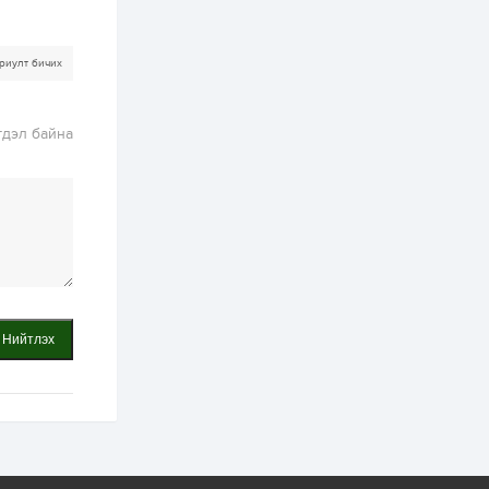
2 өдөр
0
0
Т.Жанлав: Бидний
"Шугаман бус
системийг ойролцоо
риулт бичих
бодох супер схемүүд"
бүтээл тооцон
бодох...
2 өдөр
7
3
гдэл байна
С.Бямбацогт:
Хэлэлцүүлгээс илүү
хэрэгжилт,
амлалтаас илүү
бодит үр дүн чухал
3 өдөр
0
0
Неймар зодог тайлах
эсэхээ 12 дугаар сард
шийднэ
Нийтлэх
3 өдөр
0
3
Нийслэлийн 30
дугаар сургуулийг 10
дугаар сарын 1-нд
ашиглалтад оруулна
3 өдөр
0
0