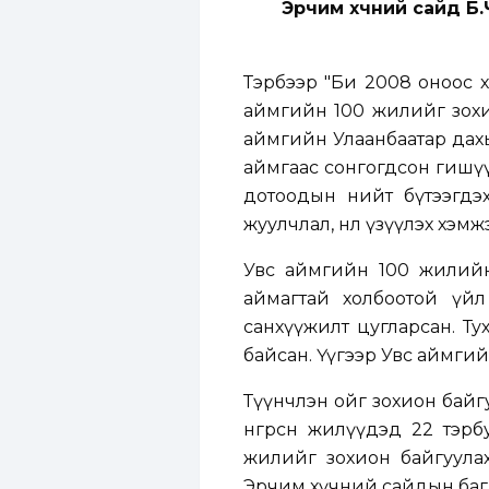
Эрчим хүчний сайд Б.
Тэрбээр "Би 2008 оноос 
аймгийн 100 жилийг зохи
аймгийн Улаанбаатар дахь
аймгаас сонгогдсон гишүү
дотоодын нийт бүтээгдэ
жуулчлал, нөлөө үзүүлэх хэ
Увс аймгийн 100 жилийн
аймагтай холбоотой үйл
санхүүжилт цугларсан. Т
байсан. Үүгээр Увс аймги
Түүнчлэн ойг зохион байгу
өнгөрсөн жилүүдэд 22 тэрб
жилийг зохион байгуулах
Эрчим хүчний сайдын багц 