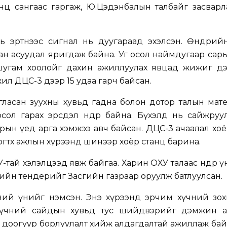
 нөөц сангаас гаргаж, Ю.Цэдэнбалын талбайг засвар
 эртнээс сигнал нь дуугараад эхэлсэн. Өнөөдрийн
н асуудал яригдаж байна. Уг осол наймдугаар сар
 шугам хоолойг дахин ажиллуулах явцад жижиг дэ
 жил ДЦС-3 дээр 15 удаа гарч байсан.
гласан зуухны хувьд гадна болон дотор талын мат
сол гарах эрсдэл өндөр байна. Бүхэлд нь сайжруу
зрын үед арга хэмжээ авч байсан. ДЦС-3 ачаалал хо
ргөтөх ажлын хүрээнд шинээр хоёр станц барина.
тай хэлэлцээд явж байгаа. Харин ОХУ талаас өндөр ү
гийн тендерийг Засгийн газраар оруулж батлуулсан.
ний үнийг нэмсэн. Энэ хүрээнд эрчим хүчний зох
 хүчний сайдын хувьд тус шийдвэрийг дэмжин а
өс доогуур борлуулалт хийж алдагдалтай ажиллаж бай