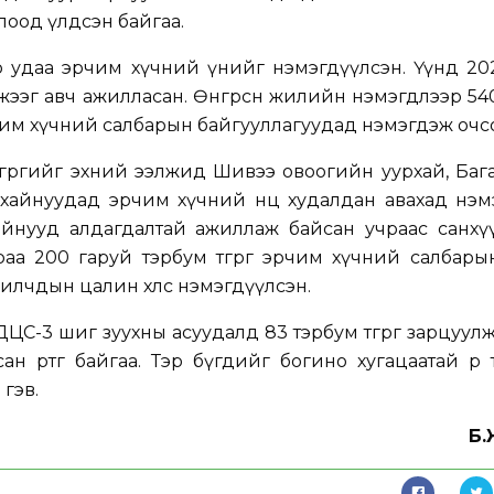
 болоод үлдсэн байгаа.
 удаа эрчим хүчний үнийг нэмэгдүүлсэн. Үүнд 202
жээг авч ажилласан. Өнгөрсөн жилийн нэмэгдлээр 5
рчим хүчний салбарын байгууллагуудад нэмэгдэж очс
өгрөгийг эхний ээлжид Шивээ овоогийн уурхай, Ба
хайнуудад эрчим хүчний нөөц худалдан авахад нэм
рхайнууд алдагдалтай ажиллаж байсан учраас санх
аа 200 гаруй тэрбум төгрөг эрчим хүчний салбары
илчдын цалин хөлс нэмэгдүүлсэн.
ЦС-3 шиг зуухны асуудалд 83 тэрбум төгрөг зарцуулж
н өртөг байгаа. Тэр бүгдийг богино хугацаатай өр т
 гэв.
Б.