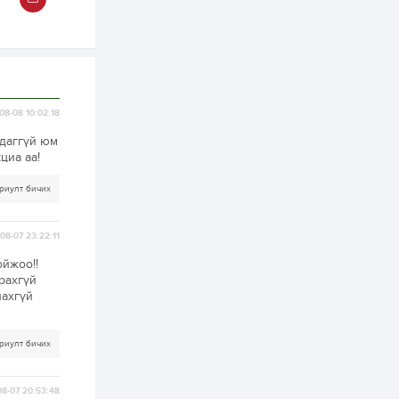
2 өдөр
2
0
Өнгөрсөн сард
1,439.2 кг үнэт
металл худалдан
авчээ
08-08 10:02:18
2 өдөр
0
0
ьдаггүй юм
Б.Найдалаа: Энэ
өвөл илүү хүнд байж
циа аа!
магадгүй учир төр,
эрчим хүчний
риулт бичих
байгууллагууд, иргэд
бэлтгэлээ...
2 өдөр
6
0
08-07 23:22:11
Өнөөдөр сондгой
тоогоор төгссөн
автомашинтай иргэд
ойжоо!!
бензин авна
рахгүй
лахгүй
2 өдөр
0
3
ЗГ: Шатахууны
хангамж,
риулт бичих
нийлүүлэлтийг
тогтворжуулах
асуудлыг хэлэлцэж
8-07 20:53:48
байна