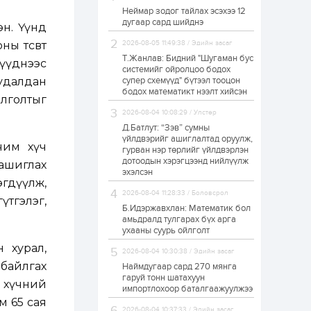
Неймар зодог тайлах эсэхээ 12
Н.Номтойбаяр:
дугаар сард шийднэ
Аймгуудад
эн. Үүнд
тулгамдаж буй
асуудлуудыг долоо
ы төсөвт
2026-08-05 11:49:38 / Эдийн засаг
хоног бүр Засгийн
Т.Жанлав: Бидний "Шугаман бус
үүднээс
газрын...
системийг ойролцоо бодох
1 өдөр
0
0
худалдан
супер схемүүд" бүтээл тооцон
УИХ-ын дарга
бодох математикт нээлт хийсэн
С.Бямбацогт төрийг
йлголтыг
төлөөлөн Сутай
2026-08-04 10:08:29 / Улстөр
хайрхны тэнгэрийг
тахих төрийн
Д.Батлут: “Зэв” сумны
тахилгад оролцлоо
үйлдвэрийг ашиглалтад оруулж,
1 өдөр
2
0
чим хүч
гурван нэр төрлийг үйлдвэрлэн
дотоодын хэрэгцээнд нийлүүлж
“Хотын дарга сонсож
ашиглах
байна” 150150 тусгай
эхэлсэн
дугаарыг
гдүүлж,
наймдугаар сарын
2026-08-04 11:28:33 / Боловсрол
үтгэлэг,
14-нөөс ажиллуулж...
Б.Идэржавхлан: Математик бол
1 өдөр
0
0
амьдралд тулгарах бүх арга
ухааны суурь ойлголт
“Чингис хаан” олон
улсын нисэх буудал
 хурал,
2026-08-04 10:30:38 / Эдийн засаг
руу нийтийн тээврийн
автобус 24 цагаар
 байлгах
Наймдугаар сард 270 мянга
үйлчилж байна
гаруй тонн шатахуун
 хүчний
импортлохоор баталгаажуулжээ
1 өдөр
1
0
м 65 сая
Нийслэлийн
2026-08-04 10:37:33 / Эдийн засаг