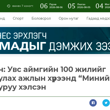
06
05
04
Пүрэв
Лхагва
Мяг
өмнөх 7 хоногт:
2026-08-06
2026-08-05
202
энд
Спорт
Боловсрол
Орон нутаг
Гадаад мэдэ
н: Увс аймгийн 100 жилийг
улах ажлын хүрээнд “Миний
уруу хэлсэн