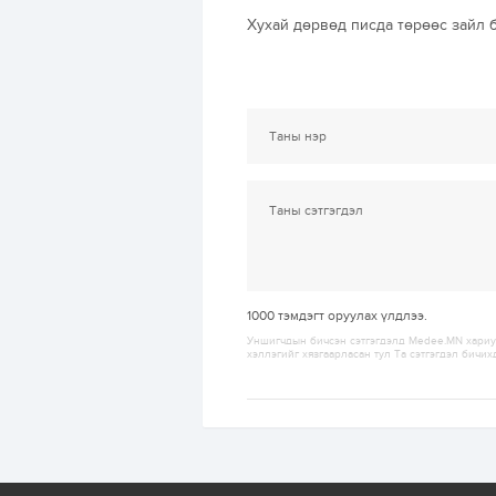
Хухай дөрвөд писда төрөөс зайл 
1000
тэмдэгт оруулах үлдлээ.
Уншигчдын бичсэн сэтгэгдэлд Medee.MN хариуц
хэллэгийг хязгаарласан тул Та сэтгэгдэл бичих