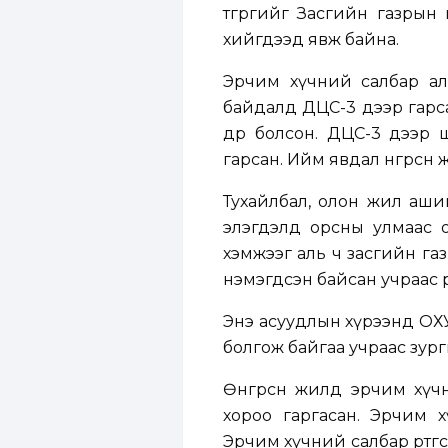
төгрөгийг Засгийн газрын
хийгдээд явж байна.
Эрчим хүчний салбар аль
байдалд ДЦС-3 дээр гарса
өдөр болсон. ДЦС-3 дээр
гарсан. Ийм явдал өнгөрсөн
Тухайлбал, олон жил аши
элэгдэлд орсны улмаас о
хэмжээг аль ч засгийн га
нэмэгдсэн байсан учраас ө
Энэ асуудлын хүрээнд ОХУ-
болгож байгаа учраас зур
Өнгөрсөн жилд эрчим хүч
хороо гаргасан. Эрчим
Эрчим хүчний салбар өртгө