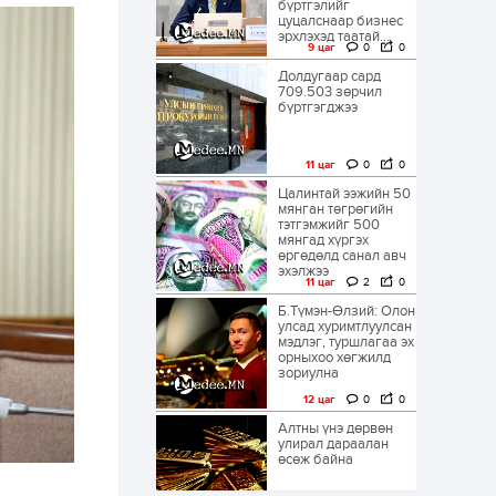
бүртгэлийг
цуцалснаар бизнес
эрхлэхэд таатай...
9 цаг
0
0
Долдугаар сард
709.503 зөрчил
бүртгэгджээ
11 цаг
0
0
Цалинтай ээжийн 50
мянган төгрөгийн
тэтгэмжийг 500
мянгад хүргэх
өргөдөлд санал авч
эхэлжээ
11 цаг
2
0
Б.Түмэн-Өлзий: Олон
улсад хуримтлуулсан
мэдлэг, туршлагаа эх
орныхоо хөгжилд
зориулна
12 цаг
0
0
Алтны үнэ дөрвөн
улирал дараалан
өсөж байна