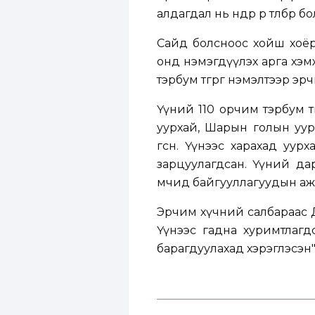
алдагдал нь өнөөдөр өр төлбөр
Сайд болсноос хойш хоёр
онд нэмэгдүүлэх арга хэм
тэрбум төгрөг нэмэлтээр э
Үүний 110 орчим тэрбум т
уурхай, Шарын голын уур
өгсөн. Үүнээс харахад уу
зарцуулагдсан. Үүний дар
өмчид байгууллагуудын аж
Эрчим хүчний салбараас Д
Үүнээс гадна хуримтлагдса
барагдуулахад хэрэглэсэн"