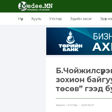
Нүүр
Хууль
Улстөр
Эдийн засаг
Эрүүл м
Б.Чойжилсүрэ
зохион байгу
төсөв” гээд б
Aдмин / Улстөр
2025.08.07