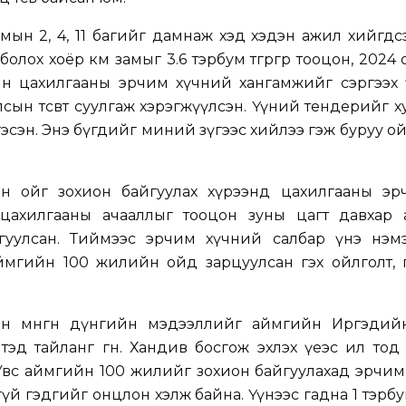
ын 2, 4, 11 багийг дамнаж хэд хэдэн ажил хийгдс
лох хоёр км замыг 3.6 тэрбум төгрөгөөр тооцон, 2024 он
ын цахилгааны эрчим хүчний хангамжийг сэргээх 
 улсын төсөвт суулгаж хэрэгжүүлсэн. Үүний тендерийг 
гэсэн. Энэ бүгдийг миний зүгээс хийлээ гэж буруу о
н ойг зохион байгуулах хүрээнд цахилгааны эр
 цахилгааны ачааллыг тооцон зуны цагт давхар 
гуулсан. Тиймээс эрчим хүчний салбар үнэ нэмэ
с аймгийн 100 жилийн ойд зарцуулсан гэх ойлголт, г
ан мөнгөн дүнгийн мэдээллийг аймгийн Иргэдийн
эд тайланг өгнө. Хандив босгож эхлэх үеэс ил тод
Увс аймгийн 100 жилийг зохион байгуулахад эрчим
агүй гэдгийг онцлон хэлж байна. Үүнээс гадна 1 тэрбу