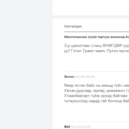
Сэтгэгдэл
Монголынхаа тухай тэргүүн ээлжинд б
3-р цахилгаан станц ӨЧИГДӨР үүр
уу? Гэтэл Трамп мамп, Путин мути
Зочин
[66.181.178.29]
Ямар ястан байх нь маньд түйч ха
Увсаа дурсаад ,яриад, диваажин г
Улаанбаатарт гүйж ирээд байгаан 
түгжрүүлээд надад гай болоод байн
Ббб
[122.201.31.94]