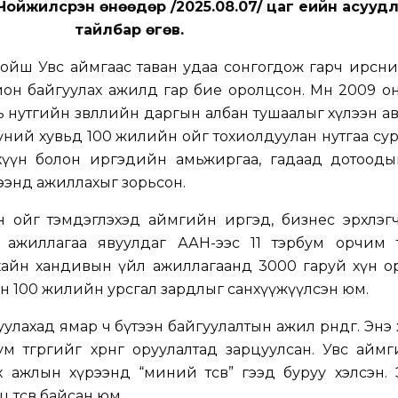
Чойжилсүрэн өнөөдөр /2025.08.07/ цаг үеийн асууд
тайлбар өгөв.
хойш Увс аймгаас таван удаа сонгогдож гарч ирсн
он байгуулах ажилд гар бие оролцсон. Мөн 2009 о
 нутгийн зөвлөлийн даргын албан тушаалыг хүлээн ав
ний хувьд 100 жилийн ойг тохиолдуулан нутгаа сур
хүүн болон иргэдийн амьжиргаа, гадаад дотооды
мжээнд ажиллахыг зорьсон.
 ойг тэмдэглэхэд аймгийн иргэд, бизнес эрхлэгч
 ажиллагаа явуулдаг ААН-ээс 11 тэрбум орчим тө
ухайн хандивын үйл ажиллагаанд 3000 гаруй хүн о
йн 100 жилийн урсгал зардлыг санхүүжүүлсэн юм.
улахад ямар ч бүтээн байгуулалтын ажил өрнөдөг. Энэ
ум төгрөгийг хөрөнгө оруулалтад зарцуулсан. Увс айм
 ажлын хүрээнд “миний төсөв” гээд буруу хэлсэн.
төсөв байсан юм.