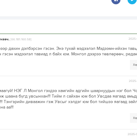
ичээч.
2025-
[66.181.160.58]
ээр дахин дэлбэрсэн гэсэн. Энэ тухай мэдээлэл Мэдээмн-ийхэн тав
н гэсэн мэдээлэл тавиад л байх юм. Монгол дээрээ төвлөрөөч, редак
Ха
2025-
маагүй! НЭГ Л Монгол гэхдээ хамгийн адгийн шаарнуудын нэг бол Ч
эж шаана бүгд увсынхан!!! Тийм л сайхан юм бол Увсдаа яагаад амьд
!!! Тэнгэрийн диваажин гэж Увсыг хэлдэг юм бол тийшээ яагаад зай
а аа!!!
Ха
2025-0