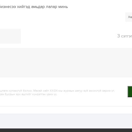
бизнесээ хийгэд амьдар лалар минь
Ха
3
сэтгэ
лага хүлээхгүй болно. Манай сайт ХХЗХ-ны журмын дагуу зүй зохисгүй зарим үг,
дээ бусдын эрх ашгийг хүндэтгэн үзнэ үү.