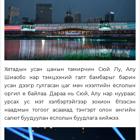
Хятадын усан цанын тамирчин Сюй Лу, Алу
Шиаобо нар тэмцээний галт бамбарыг барин
усан дээгүүр гулгасан цаг мөч нээлтийн ёслолын
оргил үе байлаа. Дараа нь Сюй, Алу нар нуураас
урсах ус мэт хэлбэртэйгээр зохион бүтээсэн
наадмын тогоог асаахад тэнгэрт олон өнгийн
салют буудуулан ёслолын буудлага хийжээ.