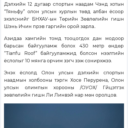
Дэлхийн 12 дугаар спортын наадам Чэндү хотын
“Тяньфу” олон улсын хурлын төвд албан ёсоор
эхэлснийг БНХАУ-ын Төрийн Зөвлөлийн гишүүн
Шэнь Ичин пүрэв гаргийн орой зарла..
Азидаа хамгийн томд тооцогдох дан модоор
барьсан байгууламж болох 430 метр өндөр
“Tianfu Roof” байгууламжид болсон нээлтийн
ёслолыг 10 мянга орчим үзэгч үзэж сонирхжээ.
Энэхүү ёслолд Олон улсын дэлхийн спортын
наадмын холбооны тэргүүн Хосе Перурена, Олон
улсын олимпын хорооны /ОУОХ/ Гүйцэтгэх
зөвлөлийн гишүүн Ли Линвэй нар мөн оролцов.