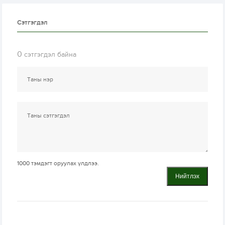
Сэтгэгдэл
0
сэтгэгдэл байна
1000
тэмдэгт оруулах үлдлээ.
Нийтлэх