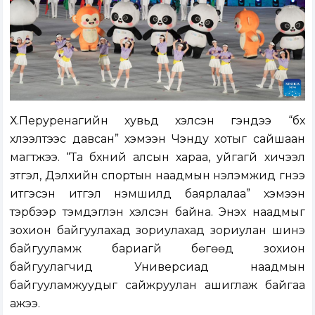
Х.Перуренагийн хувьд хэлсэн үгэндээ “бүх
хүлээлтээс давсан” хэмээн Чэнду хотыг сайшаан
магтжээ. “Та бүхний алсын хараа, уйгагүй хичээл
зүтгэл, Дэлхийн спортын наадмын үнэлэмжид гүнээ
итгэсэн итгэл үнэмшилд баярлалаа” хэмээн
тэрбээр тэмдэглэн хэлсэн байна. Энэхүү наадмыг
зохион байгуулахад зориулахад зориулан шинэ
байгууламж бариагүй бөгөөд зохион
байгуулагчид Универсиад наадмын
байгууламжуудыг сайжруулан ашиглаж байгаа
ажээ.