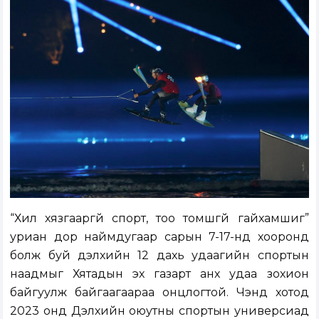
“Хил хязгааргүй спорт, тоо томшгүй гайхамшиг”
уриан дор наймдугаар сарын 7-17-нд хооронд
болж буй дэлхийн 12 дахь удаагийн спортын
наадмыг Хятадын эх газарт анх удаа зохион
байгуулж байгаагаараа онцлогтой. Чэндү хотод
2023 онд Дэлхийн оюутны спортын универсиад