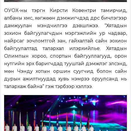
ОУОХ-ны тэргүүн Кирсти Ковентри тамирчид,
албаны хүмүүс, хөгжөөн дэмжигчдэд дүрс бичлэгээр
дамжуулан мэндчилгээ дэвшүүлжээ. “Хятадын
зохион байгуулагчдын мэргэжлийн ур чадвар,
найрсаг зочломтгой зан, гайхалтай сайн зохион
байгуулалтад талархал илэрхийлье. Хятадын
Олимпын хороо, спортын байгууллагууд, орон
нутгийн эрх баригчдад тууштай дэмжлэг үзүүлсэнд,
мөн Чэнду хотын оршин суугчид болон сайн
дурын ажилтнуудад хувь нэмрээ оруулсанд нь
талархаж байна” гэж тэрбээр хэллээ.