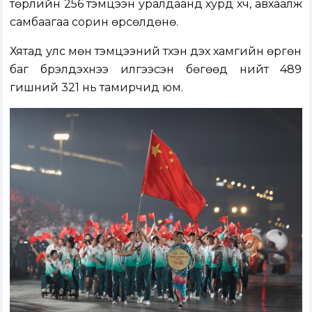
төрлийн 256 тэмцээн уралдаанд хурд хүч, авхаалж
самбаагаа сорин өрсөлдөнө.
Хятад улс мөн тэмцээний түүхэн дэх хамгийн өргөн
баг бүрэлдэхүүнээ илгээсэн бөгөөд нийт 489
гишүүний 321 нь тамирчид юм.