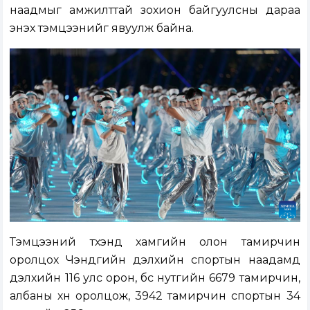
наадмыг амжилттай зохион байгуулсны дараа
энэхүү тэмцээнийг явуулж байна.
Тэмцээний түүхэнд хамгийн олон тамирчин
оролцох Чэндүгийн дэлхийн спортын наадамд
дэлхийн 116 улс орон, бүс нутгийн 6679 тамирчин,
албаны хүн оролцож, 3942 тамирчин спортын 34