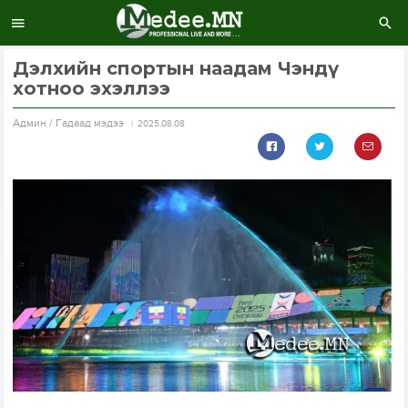
Дэлхийн спортын наадам Чэндү
хотноо эхэллээ
Aдмин / Гадаад мэдээ
2025.08.08