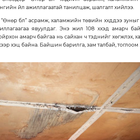
нгийн үйл ажиллагаатай танилцаж, шалгалт хийлээ.
“Өнөр бүл” асрамж, халамжийн төвийн хүүхдүүдээ зуныг
ллагаагаа явуулдаг. Энэ жил 108 хүүхэд амарч байна.
 ойрхон амарч байгаа нь сайхан ч тэднийг хөгжүүлэх, х
ээр хэцүү байна. Байшин барилга, зам талбай, тоглоом