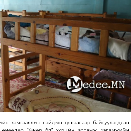
мийн хамгааллын сайдын тушаалаар байгуулагдсан 
 өнөөдөр “Өнөр бүл” хүүхдийн асрамж, халамжийн