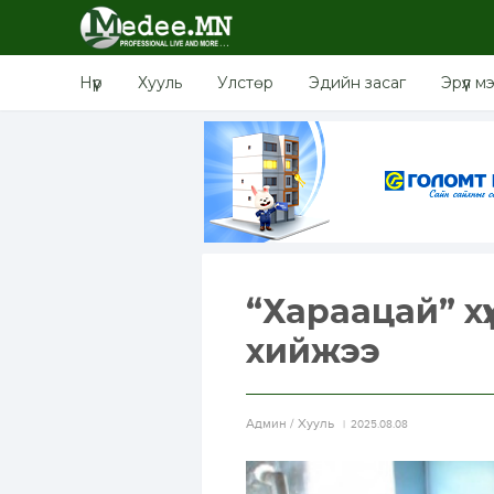
Нүүр
Хууль
Улстөр
Эдийн засаг
Эрүүл м
“Хараацай” хү
хийжээ
Aдмин / Хууль
2025.08.08