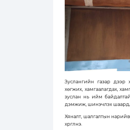
Зуслангийн газар дээр х
хөгжих, хамгаалагдах, хам
зуслан нь ийм байдалтай 
дэмжиж, шинэчлэх шаардл
Хяналт, шалгалтын нарийв
хүргүүлнэ.