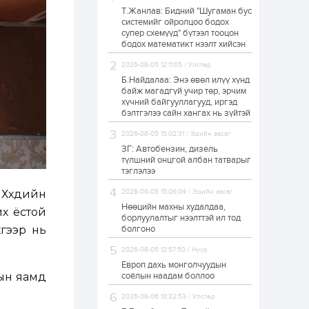
Т.Жанлав: Бидний "Шугаман бус
Н.Номтойбаяр:
системийг ойролцоо бодох
Аймгуудад
супер схемүүд" бүтээл тооцон
тулгамдаж буй
асуудлуудыг долоо
бодох математикт нээлт хийсэн
хоног бүр Засгийн
газрын...
2026-08-05 12:11:05 / Улстөр
1 өдөр
0
0
Б.Найдалаа: Энэ өвөл илүү хүнд
УИХ-ын дарга
байж магадгүй учир төр, эрчим
С.Бямбацогт төрийг
хүчний байгууллагууд, иргэд
төлөөлөн Сутай
бэлтгэлээ сайн хангах нь зүйтэй
хайрхны тэнгэрийг
тахих төрийн
2026-08-05 15:02:31 / Эдийн засаг
тахилгад оролцлоо
1 өдөр
3
0
ЗГ: Автобензин, дизель
түлшний онцгой албан татварыг
“Хотын дарга сонсож
байна” 150150 тусгай
тэглэлээ
дугаарыг
наймдугаар сарын
үүхдийн
2026-08-05 15:06:04 / Эдийн засаг
14-нөөс ажиллуулж...
Нөөцийн махны худалдаа,
йх ёстой
1 өдөр
0
0
борлуулалтыг нээлттэй ил тод
үгээр нь
болгоно
“Чингис хаан” олон
улсын нисэх буудал
2026-08-05 12:57:50 / Нүүр
руу нийтийн тээврийн
автобус 24 цагаар
Европ дахь монголчуудын
үйлчилж байна
лын яамд
соёлын наадам боллоо
1 өдөр
1
0
2026-08-06 10:32:53 / Улстөр
Нийслэлийн