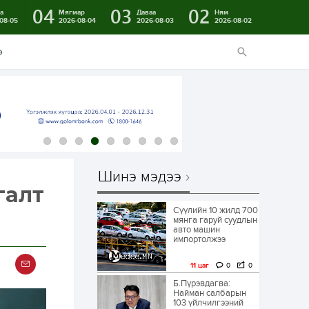
04
03
02
а
Мягмар
Даваа
Ням
08-05
2026-08-04
2026-08-03
2026-08-02
э
Шинэ мэдээ
галт
Сүүлийн 10 жилд 700
мянга гаруй суудлын
авто машин
импортолжээ
11 цаг
0
0
Б.Пүрэвдагва:
Найман салбарын
103 үйлчилгээний