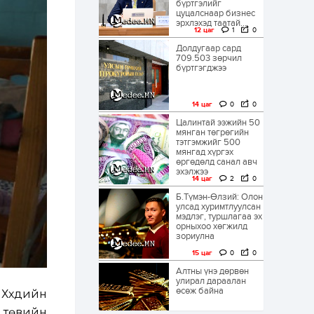
бүртгэлийг
цуцалснаар бизнес
эрхлэхэд таатай...
12 цаг
1
0
Долдугаар сард
709.503 зөрчил
бүртгэгджээ
14 цаг
0
0
Цалинтай ээжийн 50
мянган төгрөгийн
тэтгэмжийг 500
мянгад хүргэх
өргөдөлд санал авч
эхэлжээ
14 цаг
2
0
Б.Түмэн-Өлзий: Олон
улсад хуримтлуулсан
мэдлэг, туршлагаа эх
орныхоо хөгжилд
зориулна
15 цаг
0
0
Алтны үнэ дөрвөн
улирал дараалан
өсөж байна
Хүүхдийн
 төвийн