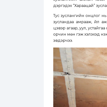
дэргэдэх “Хараацай” зусла
Тус зуслангийн онцлог нь 
зусландаа амрааж, үйл ажи
цэвэр агаар, уул, устайгаа
орчин мөн гэж хэлэхэд үнэх
эвдэрчээ.