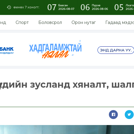
07
06
05
Баасан
Пүрэв
Лхагв
өмнөх 7 хоногт:
2026-08-07
2026-08-06
2026-
энд
Спорт
Боловсрол
Орон нутаг
Гадаад мэдэ
үхдийн зусланд хяналт, шал