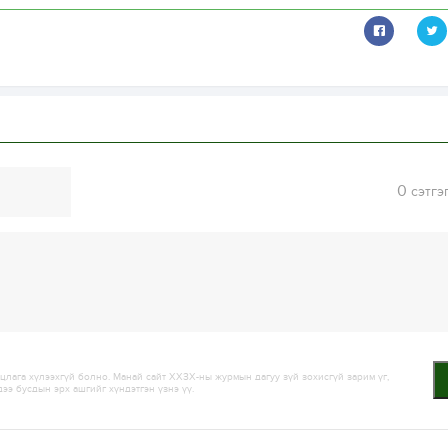
0
сэтгэ
лага хүлээхгүй болно. Манай сайт ХХЗХ-ны журмын дагуу зүй зохисгүй зарим үг,
дээ бусдын эрх ашгийг хүндэтгэн үзнэ үү.