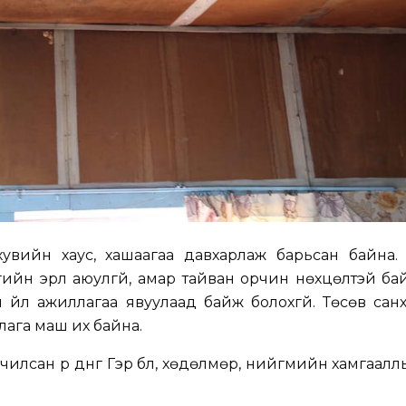
увийн хаус, хашаагаа давхарлаж барьсан байна. Х
гийн эрүүл аюулгүй, амар тайван орчин нөхцөлтэй ба
үйл ажиллагаа явуулаад байж болохгүй. Төсөв санхү
ага маш их байна.
чилсан үр дүнг Гэр бүл, хөдөлмөр, нийгмийн хамгаал