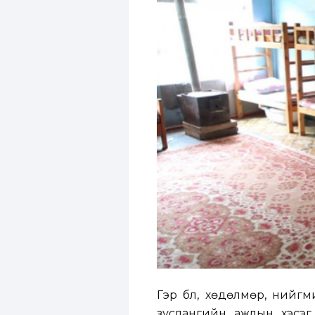
Гэр бүл, хөдөлмөр, нийг
зуслангийн ажлын хэсэг