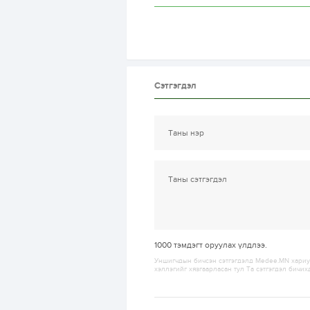
Сэтгэгдэл
1000
тэмдэгт оруулах үлдлээ.
Уншигчдын бичсэн сэтгэгдэлд Medee.MN хариуц
хэллэгийг хязгаарласан тул Та сэтгэгдэл бичих