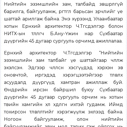
Нийтийн эзэмшлийн зам, талбайд зөвшөөрөлгүй
барилга, байгууламж, өргөтгөл барьсан зөрчлийг үе
шаттай арилгаж байна. Энэ хүрээнд Улаанбаатар
хотын Ерөнхий архитектор Ч.Төгсдэлгэр болон
НИТХ-ын төлөөлөгч Б.Ану-Үжин нар Сүхбаатар
дүүргийн 45 дугаар сургууль орчимд ажиллалаа.
Ерөнхий архитектор Ч.Төгсдэлгэр “Нийтийн
эзэмшлийн зам талбайг үе шаттайгаар чөлөөлж
эхэлсэн. Эдгээр чөлөөлсөн хэсгүүдэд хэрхэн зөв
оновчтой, иргэдэд хэрэгцээтэйгээр төлөвлөх
асуудалд дүүргүүд хамтран ажиллаж буй.
Өнөөдрийн ирсэн байршил буюу Сүхбаатар
дүүргийн 45 дугаар сургууль орчим нь хотын
төвийн хамгийн хөл хөдөлгөөн ихтэй гудамж. Иймд
тохирсон төлөвлөлтийг хэрэгжүүлж эхлээд байна.
Ногоон байгууламж, олон нийтийн
байгууламжийг зөвхөн мод тарих гэж ойлгох нь