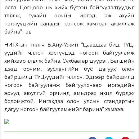
өрөөсгөл. Цогцоор нь хийх бүтээн байгуулалтуудыг
төлөвлөж, тухайн орчны иргэд, аж ахуйн
нэгжүүдийн саналыг сонсож хамтран ажиллаж
байна” гэв.
НИТХ-ын төлөөлөгч Б.Ану-Үжин “Цаашдаа бид ТҮЦ-
үүдийг чөлөөлсөн хэсгүүдэд ногоон байгууламж
хийхээр төлөвлөж байна. Сүхбаатар дүүрэг, Багшийн
дээд орчим, зуслангийн бүс дагуух олон
байршилд ТҮЦ-үүдийг чөлөөлсөн. Эдгээр байршилд
ногоон байгууламж байгуулснаар иргэдийн
эрүүл, аюулгүй орчинд амьдрах нөхцөл бүрдэх
боломжтой. Ингэхдээ олон улсын стандартын
дагуу ногоон байгууламжийг барина” хэмээв.