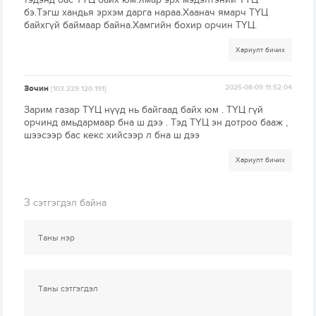
бэ.Тэгш хандья эрхэм дарга нараа.Хаанач ямарч ТҮЦ
байхгүй баймаар байна.Хамгийн бохир орчин ТҮЦ.
Хариулт бичих
Зочин
2025-08-09 11:52:04
[103.229.120.191]
Зарим газар ТҮЦ нүүд нь байгаад байх юм . ТҮЦ гүй
орчинд амьдармаар бна ш дээ . Тэд ТҮЦ эн дотроо бааж ,
шээсээр бас кекс хийсээр л бна ш дээ
Хариулт бичих
3
сэтгэгдэл байна