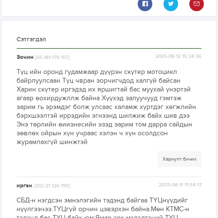
Сэтгэгдэл
Зочин
2025-08-12 15:24:36
[66.181.179.107]
Түц ийн оронд гудамжаар дүүрэн скүтер мотоцикл
байрлуулсаан Түц чвран зорчигчдод халгүй байсан
Харин скүтер иргэдэд их яршигтай бас муухай үнэртэй
агаар өохирдужллж байна Хүүхэд залуучууд гэмтэж
зарим гь эрэмдэг болж улсаас халамж хүртдэг хөгжлийн
бэрхшээлтэй иррэдийн эгнээнд шилжиж байх шив дээ
Энэ төрлийн өиизнесийн эзэд зарим том дарра сайдын
зөвлөх ойрын хүн учраас хэлэн ч хүн осолдсон
журамлахгүй шинжтэй
Хариулт бичих
иргэн
2025-08-11 11:54:17
[202.21.126.195]
СБД-н нэгдсэн эмнэлэгийн тэдэнд байгаа ТҮЦнүүдийг
нүүлгээчээ.ТҮЦгүй орчин цэвэрхэн байна.Мөн КТМС-н
тэдэнд бас ТҮЦ байх юм.Ямар эрх мэдэлтэний ТҮЦ