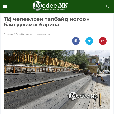
ТҮЦ чөлөөлсөн талбайд ногоон
байгууламж барина
Aдмин / Эдийн засаг
2025.08.09