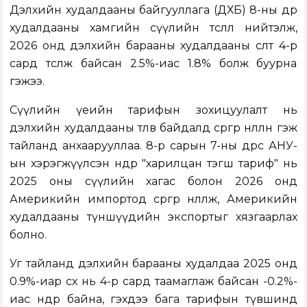
Дэлхийн худалдааны байгууллага (ДХБ) 8-ны өдөр
худалдааны хамгийн сүүлийн төсөөллөө нийтэлж,
2026 онд дэлхийн барааны худалдааны өсөлт 4-р
сард төсөөлж байсан 2.5%-иас 1.8% болж буурна
гэжээ.
Сүүлийн үеийн тарифын зохицуулалт нь
дэлхийн худалдааны төлөв байдалд сөргөөр нөлөөлнө гэж
тайланд анхаарууллаа. 8-р сарын 7-ны өдрөөс АНУ-
ын хэрэгжүүлсэн өндөр "харилцан тэгш тариф" нь
2025 оны сүүлийн хагас болон 2026 онд
Америкийн импортод сөргөөр нөлөөлж, Америкийн
худалдааны түншүүдийн экспортыг хязгаарлах
болно.
Уг тайланд дэлхийн барааны худалдаа 2025 онд
0.9%-иар өсөх нь 4-р сард таамаглаж байсан -0.2%-
иас өндөр байна, гэхдээ бага тарифын түвшинд