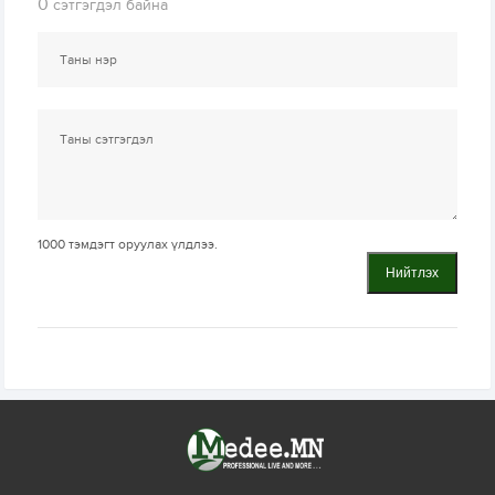
0
сэтгэгдэл байна
1000
тэмдэгт оруулах үлдлээ.
Нийтлэх