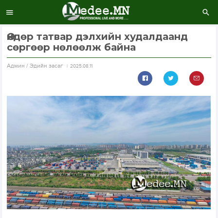
Өндөр татвар дэлхийн худалдаанд
сөргөөр нөлөөлж байна
Aдмин / Эдийн засаг
2025.08.11