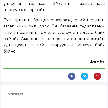
үндэслэн гаргасан 2.7%-ийн таамаглалаас
доогуур хэвээр байна.
Бүс нутгийн байдлаас харахад Азийн эдийн
засаг 2025 онд дэлхийн барааны худалдааны
өсөлтийн хамгийн том хөдөлгүүр хүчин хэвээр байх
ба Хойд Америк энэ он болон ирэх онд дэлхийн
худалдааны өсөлтийг сааруулсан хэвээр байх
болно.
Г.Бямба
Сэтгэгдэл